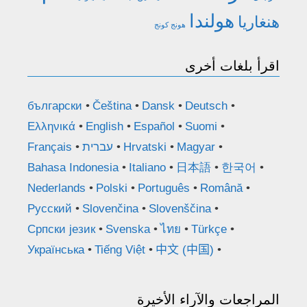
هولندا
هنغاريا
هونج كونج
اقرأ بلغات أخرى
български
Čeština
Dansk
Deutsch
Ελληνικά
English
Español
Suomi
Magyar
Hrvatski
עברית
Français
Bahasa Indonesia
Italiano
日本語
한국어
Nederlands
Polski
Português
Română
Русский
Slovenčina
Slovenščina
Српски језик
Svenska
ไทย
Türkçe
Українська
Tiếng Việt
中文 (中国)
المراجعات والآراء الأخيرة