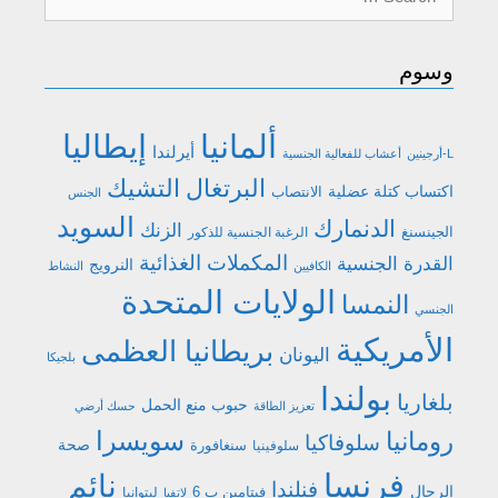
for:
وسوم
ألمانيا
إيطاليا
أيرلندا
L-أرجينين
أعشاب للفعالية الجنسية
البرتغال
التشيك
اكتساب كتلة عضلية
الانتصاب
الجنس
السويد
الدنمارك
الزنك
الجينسنغ
الرغبة الجنسية للذكور
المكملات الغذائية
القدرة الجنسية
النرويج
الكافيين
النشاط
الولايات المتحدة
النمسا
الجنسي
الأمريكية
بريطانيا العظمى
اليونان
بلجيكا
بولندا
بلغاريا
حبوب منع الحمل
تعزيز الطاقة
حسك أرضي
رومانيا
سويسرا
سلوفاكيا
صحة
سنغافورة
سلوفينيا
فرنسا
نائم
فنلندا
الرجال
فيتامين ب 6
ليتوانيا
لاتفيا