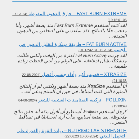
FAST BURN EXTREME – حارق الدهون المفرطة
(2024-09-
05 19:15:01)
لقد كنت أستخدم Fast Burn Extreme منذ بضعة أشهر، وأنا
معجب حقًا بالنتائج. لقد ساعدني على التخلص من الدهون
العنيدة،…
FAT BURN ACTIVE – طريقة مبتكرة لتقليل الدهون في
الجسم
(2024-08-31 01:12:42)
لقد جربت Fat Burn Active لفترة من الوقت ولكني ظللت
متشككًا بشأن ادعاءاته. على الرغم من أنني لاحظت زيادة
طفيفة…
XTRASIZE – قضيب أكبر وأداء جنسي أفضل
(2024-08-22
21:10:33)
أنا أستخدم XtraSize منذ بضعة أشهر ولكنني لم أر النتائج
المثيرة التي كنت أتمناها. في حين أن المنتج يدعي أنه…
FOLLIXIN – تركيبة الفيتامينات العشبية للشعر
(2024-08-04
19:08:49)
كرجل استخدم Follixin، أستطيع أن أقول بثقة أنه حقق نتائج
ملحوظة. بعد بضعة أسابيع، بدأت أرى انخفاضًا في تساقط
الشعر…
NUTRIGO LAB STRENGTH – زيادة القوة والقدرة على
التحمل البدني
(2024-06-18 22:06:23)