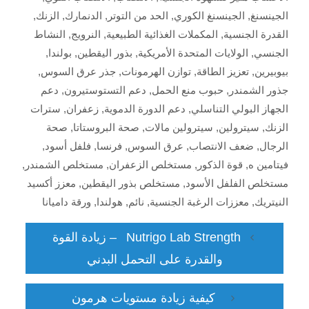
الجينسنغ
,
الجينسنغ الكوري
,
الحد من التوتر
,
الدنمارك
,
الزنك
,
القدرة الجنسية
,
المكملات الغذائية الطبيعية
,
النرويج
,
النشاط
الجنسي
,
الولايات المتحدة الأمريكية
,
بذور اليقطين
,
بولندا
,
بيوبيرين
,
تعزيز الطاقة
,
توازن الهرمونات
,
جذر عرق السوس
,
جذور الشمندر
,
حبوب منع الحمل
,
دعم التستوستيرون
,
دعم
الجهاز البولي التناسلي
,
دعم الدورة الدموية
,
زعفران
,
سترات
الزنك
,
سيترولين
,
سيترولين مالات
,
صحة البروستاتا
,
صحة
الرجال
,
ضعف الانتصاب
,
عرق السوس
,
فرنسا
,
فلفل أسود
,
فيتامين ه
,
قوة الذكور
,
مستخلص الزعفران
,
مستخلص الشمندر
,
مستخلص الفلفل الأسود
,
مستخلص بذور اليقطين
,
معزز أكسيد
النيتريك
,
معززات الرغبة الجنسية
,
نائم
,
هولندا
,
ورقة داميانا
Nutrigo Lab Strength – زيادة القوة
والقدرة على التحمل البدني
كيفية زيادة مستويات هرمون