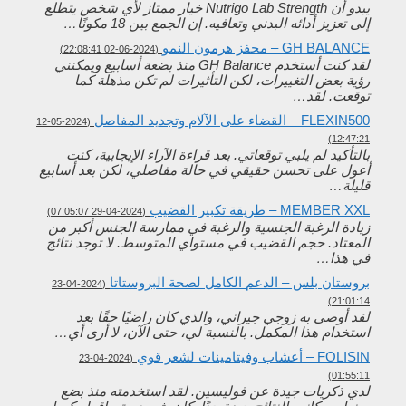
يبدو أن Nutrigo Lab Strength خيار ممتاز لأي شخص يتطلع
إلى تعزيز أدائه البدني وتعافيه. إن الجمع بين 18 مكونًا…
GH BALANCE – محفز هرمون النمو
(2024-06-02 22:08:41)
لقد كنت أستخدم GH Balance منذ بضعة أسابيع ويمكنني
رؤية بعض التغييرات، لكن التأثيرات لم تكن مذهلة كما
توقعت. لقد…
FLEXIN500 – القضاء على الآلام وتجديد المفاصل
(2024-05-12
12:47:21)
بالتأكيد لم يلبي توقعاتي. بعد قراءة الآراء الإيجابية، كنت
أعول على تحسن حقيقي في حالة مفاصلي، لكن بعد أسابيع
قليلة…
MEMBER XXL – طريقة تكبير القضيب
(2024-04-29 07:05:07)
زيادة الرغبة الجنسية والرغبة في ممارسة الجنس أكبر من
المعتاد. حجم القضيب في مستواي المتوسط. لا توجد نتائج
في هذا…
بروستان بلس – الدعم الكامل لصحة البروستاتا
(2024-04-23
21:01:14)
لقد أوصى به زوجي جيراني، والذي كان راضيًا حقًا بعد
استخدام هذا المكمل. بالنسبة لي، حتى الآن، لا أرى أي…
FOLISIN – أعشاب وفيتامينات لشعر قوي
(2024-04-23
01:55:11)
لدي ذكريات جيدة عن فوليسين. لقد استخدمته منذ بضع