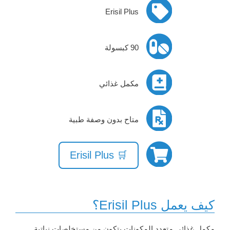
Erisil Plus
90 كبسولة
مكمل غذائي
متاح بدون وصفة طبية
🛒 Erisil Plus
كيف يعمل Erisil Plus؟
مكمل غذائي متعدد المكونات يتكون من مستخلصات نباتية