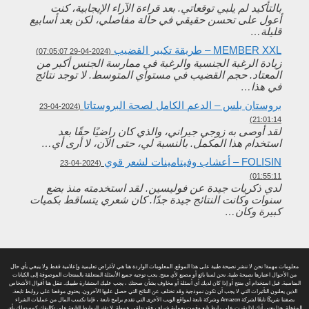
بالتأكيد لم يلبي توقعاتي. بعد قراءة الآراء الإيجابية، كنت
أعول على تحسن حقيقي في حالة مفاصلي، لكن بعد أسابيع
قليلة…
MEMBER XXL – طريقة تكبير القضيب
(2024-04-29 07:05:07)
زيادة الرغبة الجنسية والرغبة في ممارسة الجنس أكبر من
المعتاد. حجم القضيب في مستواي المتوسط. لا توجد نتائج
في هذا…
بروستان بلس – الدعم الكامل لصحة البروستاتا
(2024-04-23
21:01:14)
لقد أوصى به زوجي جيراني، والذي كان راضيًا حقًا بعد
استخدام هذا المكمل. بالنسبة لي، حتى الآن، لا أرى أي…
FOLISIN – أعشاب وفيتامينات لشعر قوي
(2024-04-23
01:55:11)
لدي ذكريات جيدة عن فوليسين. لقد استخدمته منذ بضع
سنوات وكانت النتائج جيدة جدًا. كان شعري يتساقط بكميات
كبيرة وكان…
معلومات مهمة! نحن لا ننشر نصيحة طبية على هذا الموقع. المعلومات الواردة هنا هي لأغراض تعليمية وإعلامية فقط ولا ينبغي بأي حال
من الأحوال اعتبارها نصيحة طبية. نحن لسنا بائع أو مصنع لأي منتج. يجب توجيه جميع الأسئلة المتعلقة بالمنتجات الموصوفة إلى الكيانات
المناسبة. قبل استخدام أي منتج أو إذا كان لديك أي أسئلة أو مخاوف بشأن صحتك ، يجب عليك استشارة طبيبك. ننقل هنا أقوال الأشخاص
الذين يعلنون التأثيرات التي لا يجب أن تكون نموذجية وقد تختلف عن النتائج التي حصل عليها الآخرون. يحتوي موقعنا على روابط تابعة.
بصفتنا شريكًا تابعًا لشركة Amazon وشركة تابعة لمواقع الويب الأخرى التي تقدم برامج تابعة ، فإننا نكسب المال من عمليات الشراء
المؤهلة. هذا يعني أنك إذا نقرت على رابط تابع وقمت بعملية شراء ، فقد نتلقى عمولة. لا تؤثر الروابط التابعة على تكاليفك كمستهلك بأي