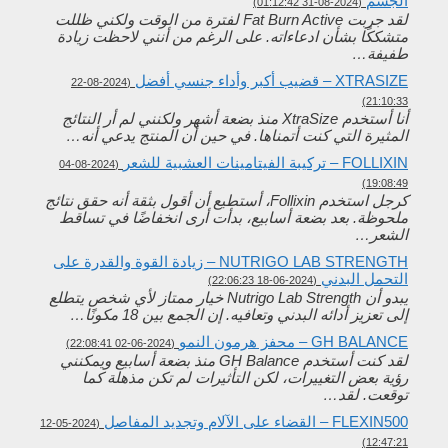
الجسم
(2024-08-31 01:12:42)
لقد جربت Fat Burn Active لفترة من الوقت ولكني ظللت
متشككًا بشأن ادعاءاته. على الرغم من أنني لاحظت زيادة
طفيفة…
XTRASIZE – قضيب أكبر وأداء جنسي أفضل
(2024-08-22
21:10:33)
أنا أستخدم XtraSize منذ بضعة أشهر ولكنني لم أر النتائج
المثيرة التي كنت أتمناها. في حين أن المنتج يدعي أنه…
FOLLIXIN – تركيبة الفيتامينات العشبية للشعر
(2024-08-04
19:08:49)
كرجل استخدم Follixin، أستطيع أن أقول بثقة أنه حقق نتائج
ملحوظة. بعد بضعة أسابيع، بدأت أرى انخفاضًا في تساقط
الشعر…
NUTRIGO LAB STRENGTH – زيادة القوة والقدرة على
التحمل البدني
(2024-06-18 22:06:23)
يبدو أن Nutrigo Lab Strength خيار ممتاز لأي شخص يتطلع
إلى تعزيز أدائه البدني وتعافيه. إن الجمع بين 18 مكونًا…
GH BALANCE – محفز هرمون النمو
(2024-06-02 22:08:41)
لقد كنت أستخدم GH Balance منذ بضعة أسابيع ويمكنني
رؤية بعض التغييرات، لكن التأثيرات لم تكن مذهلة كما
توقعت. لقد…
FLEXIN500 – القضاء على الآلام وتجديد المفاصل
(2024-05-12
12:47:21)