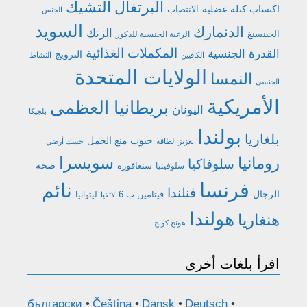
البرتغال
التشيك
اكتساب كتلة عضلية
الانتصاب
الجنس
السويد
الدنمارك
الزنك
الجينسنغ
الرغبة الجنسية للذكور
المكملات الغذائية
القدرة الجنسية
النرويج
الكافيين
النشاط
الولايات المتحدة
النمسا
الجنسي
الأمريكية
بريطانيا العظمى
اليونان
بلجيكا
بولندا
بلغاريا
حبوب منع الحمل
تعزيز الطاقة
حسك أرضي
رومانيا
سويسرا
سلوفاكيا
صحة
سنغافورة
سلوفينيا
فرنسا
نائم
فنلندا
الرجال
فيتامين ب 6
ليتوانيا
لاتفيا
هولندا
هنغاريا
هونج كونج
اقرأ بلغات أخرى
български
Čeština
Dansk
Deutsch