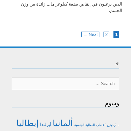
الذين يرغبون في إنقاص بضعة كيلوغرامات زائدة من وزن
الجسم.
Page
Page
→
Next
2
1
♂
Search
for:
وسوم
ألمانيا
إيطاليا
أيرلندا
L-أرجينين
أعشاب للفعالية الجنسية