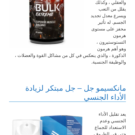
والعقلي ، وكذلك
يقلل من التعب
ويسرع معدل تجديد
الجسم. له تأثير
محفز على مستوى
هرمون
التستوستيرون ،
وهو أهم هرمون
الذكورة ، والذي ينعكس في كل من مشاكل القوة والعضلات ،
والوظيفة الجنسية.
مانكسيمو جل – جل مبتكر لزيادة
الأداء الجنسي
يعد تقليل الأداء
الجنسي وعدم
الاستعداد للجماع
حتى في الظروف