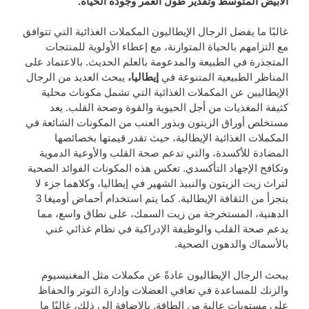
الأبيض المتوسط ​​وتقدير طول العمر وجودة الحياة.
غالبًا ما يفضل الرجال الإيطاليون المكملات الغذائية التي تتوافق
مع التزامهم بالحياة المتوازنة، مع إعطاء الأولوية للمنتجات
المتجذرة في الطبيعة والمدعومة بالعلم الحديث. بالاعتماد على
المناظر الطبيعية المتنوعة في
إيطاليا،
يبحث العديد من الرجال
الإيطاليين عن المكملات الغذائية التي تشمل مكونات محلية
كثيفة المغذيات من أجل الحيوية والقوة وصحة القلب. يعد
مستخلص أوراق الزيتون وبذور العنب من المكونات الشائعة في
المكملات الغذائية الإيطالية، حيث تقدر قيمتها بخصائصها
المضادة للأكسدة، والتي تدعم صحة القلب والأوعية الدموية
وتكافح الإجهاد التأكسدي. تعكس هذه المكونات الفوائد الصحية
لتراث زيت الزيتون والنبيذ الشهير في إيطاليا، وكلاهما جزء لا
يتجزأ من الثقافة الإيطالية. كما يتم استخدام أحماض أوميغا 3
الدهنية، المستخرجة من زيت السمك، على نطاق واسع، مما
يدعم صحة القلب والوظيفة الإدراكية في نظام غذائي غني
بالأسماك والدهون الصحية.
يبحث الرجال الإيطاليون عادةً عن مكملات مثل المغنيسيوم
والزنك للمساعدة في تعافي العضلات وإدارة التوتر والحفاظ
على مستويات عالية من الطاقة. بالإضافة إلى ذلك، غالبًا ما