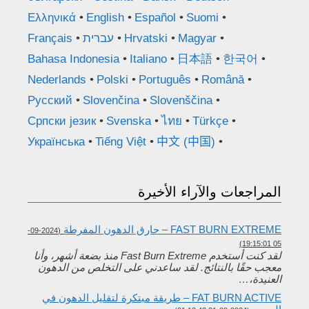
Ελληνικά
English
Español
Suomi
Magyar
Hrvatski
עברית
Français
Bahasa Indonesia
Italiano
日本語
한국어
Nederlands
Polski
Português
Română
Русский
Slovenčina
Slovenščina
Српски језик
Svenska
ไทย
Türkçe
Українська
Tiếng Việt
中文 (中国)
المراجعات والآراء الأخيرة
FAST BURN EXTREME – حارق الدهون المفرطة
(2024-09-
05 19:15:01)
لقد كنت أستخدم Fast Burn Extreme منذ بضعة أشهر، وأنا
معجب حقًا بالنتائج. لقد ساعدني على التخلص من الدهون
العنيدة،…
FAT BURN ACTIVE – طريقة مبتكرة لتقليل الدهون في