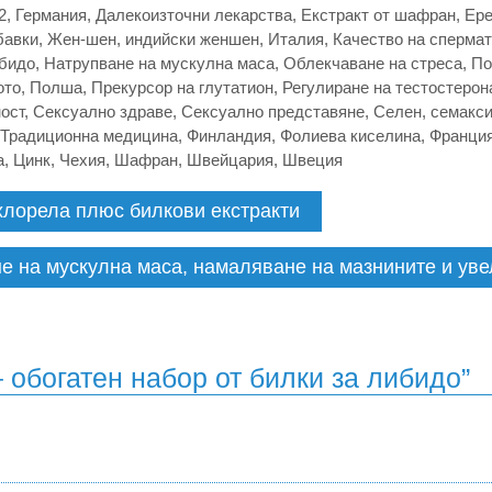
2
,
Германия
,
Далекоизточни лекарства
,
Екстракт от шафран
,
Ере
бавки
,
Жен-шен
,
индийски женшен
,
Италия
,
Качество на сперма
бидо
,
Натрупване на мускулна маса
,
Облекчаване на стреса
,
По
ото
,
Полша
,
Прекурсор на глутатион
,
Регулиране на тестостерон
ост
,
Сексуално здраве
,
Сексуално представяне
,
Селен
,
семакс
Традиционна медицина
,
Финландия
,
Фолиева киселина
,
Франци
а
,
Цинк
,
Чехия
,
Шафран
,
Швейцария
,
Швеция
и хлорела плюс билкови екстракти
не на мускулна маса, намаляване на мазнините и ув
 обогатен набор от билки за либидо”