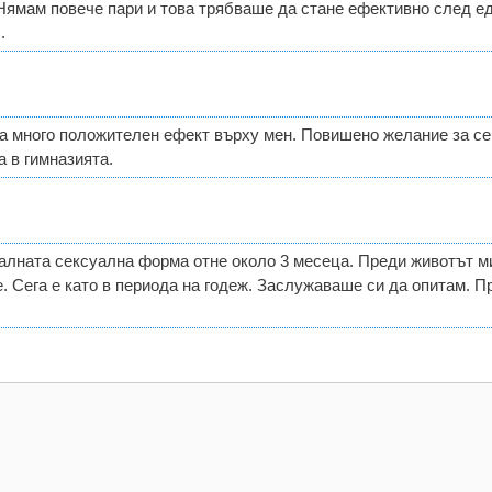
Нямам повече пари и това трябваше да стане ефективно след е
.
а много положителен ефект върху мен. Повишено желание за сек
а в гимназията.
лната сексуална форма отне около 3 месеца. Преди животът ми 
. Сега е като в периода на годеж. Заслужаваше си да опитам. Пр