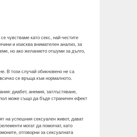
 се чувстваме като секс, най-честите
ини и изисква внимателен анализ, за ​​
еме, но ако желанието отшуми за дълго,
не. В този случай обикновено не са
 всичко се връща към нормалното.
ния: диабет, анемия, затлъстяване,
 пол може също да бъде страничен ефект
ят на успешния сексуален живот, дават
елементи могат да помогнат, като
рмоните, отговорни за сексуалната