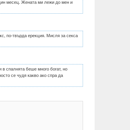
дин месец. Жената ми лежи до мен и
с, по-твърда ерекция. Мисля за секса
в спалнята беше много богат, но
осто се чудя какво ако спра да