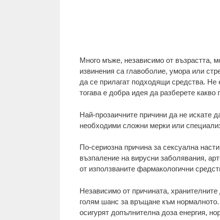
Много мъже, независимо от възрастта, мо
извинения са главоболие, умора или стре
да се прилагат подходящи средства. Не 
тогава е добра идея да разберете какво 
Най-прозаичните причини да не искате д
необходими сложни мерки или специализи
По-сериозна причина за сексуална насти
възпаление на вирусни заболявания, ар
от използваните фармакологични средст
Независимо от причината, хранителните 
голям шанс за връщане към нормалното. 
осигурят допълнителна доза енергия, но