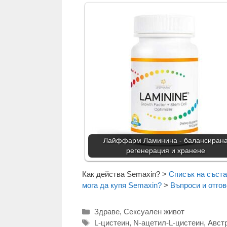
Лайффарм Ламинина - балансиран
регенерация и хранене
Как действа Semaxin?
>
Списък на съста
мога да купя Semaxin?
>
Въпроси и отго
Категории
Здраве
,
Сексуален живот
Етикети
L-цистеин
,
N-ацетил-L-цистеин
,
Авст