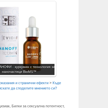
НОФИ - куркумин с технология за
наночастици BioMS™
оказания и странични ефекти
>
Къде
искате да споделите мнението си?
изиак
,
Билки за сексуална потентност
,