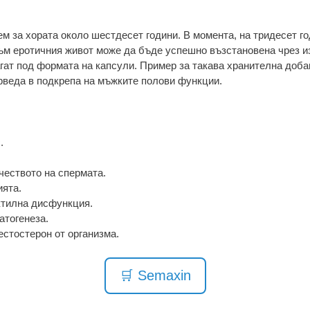
м за хората около шестдесет години. В момента, на тридесет г
към еротичния живот може да бъде успешно възстановена чрез из
агат под формата на капсули. Пример за такава хранителна доба
рведа в подкрепа на мъжките полови функции.
.
чеството на спермата.
ията.
ктилна дисфункция.
атогенеза.
стостерон от организма.
🛒 Semaxin