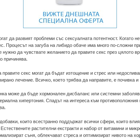
гат да развият проблеми със сексуалната потентност. Когато не
с. Процесът на загуба на либидо обаче има много по-сложни прич
е нужно да чувствате желанието да правите секс през цялото вр
го причинява.
а правите секс могат да бъдат изтощение и стрес или недоспива
рано лечение. Всичко, което трябва да направите, е почивка и
нка може да бъде хормонален дисбаланс или системни заболява
териална хипертония. Спадът на интереса към противоположния
ва.
добавки, които всестранно поддържат всички сфери, които влия
Естествените растителни екстракти и набор от витамини и микро
рмализират съня, облекчават стреса и оптимизират нивото на хо