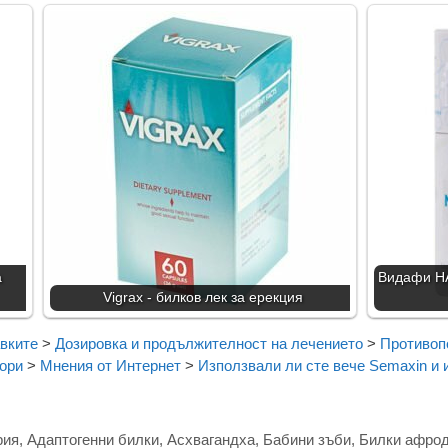
а
Видафи НА
Vigrax - билков лек за ерекция
вките
>
Дозировка и продължителност на лечението
>
Противоп
вори
>
Мнения от Интернет
>
Използвали ли сте вече Semaxin и 
рия
,
Адаптогенни билки
,
Асхвагандха
,
Бабини зъби
,
Билки афрод