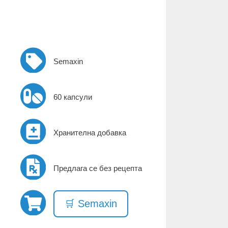
Semaxin
60 капсули
Хранителна добавка
Предлага се без рецепта
🛒 Semaxin