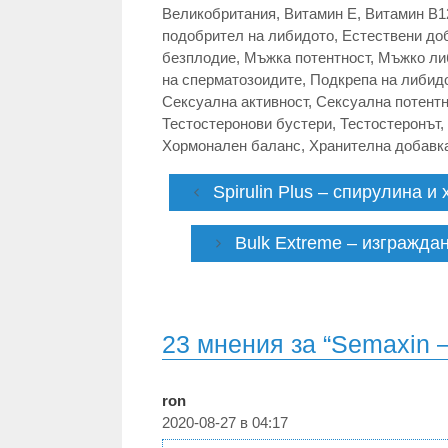
Великобритания
,
Витамин E
,
Витамин В1
подобрител на либидото
,
Естествени до
безплодие
,
Мъжка потентност
,
Мъжко ли
на сперматозоидите
,
Подкрепа на либид
Сексуална активност
,
Сексуална потентн
Тестостеронови бустери
,
Тестостеронът
,
Хормонален баланс
,
Хранителна добавк
Spirulin Plus – спирулина 
Bulk Extreme – изгражда
23 мнения за “Semaxin –
ron
2020-08-27 в 04:17