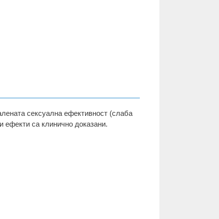
малената сексуална ефективност (слаба
и ефекти са клинично доказани.