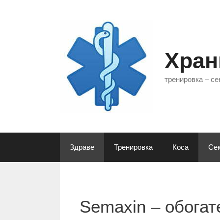
Към
съдържанието
Хран
тренировка – се
Здраве
Тренировка
Коса
Сек
Semaxin – обогат