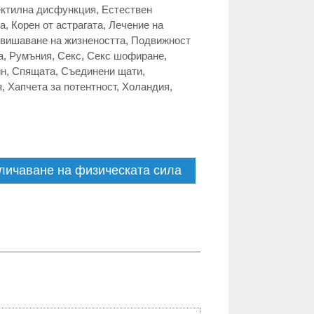
ктилна дисфункция
,
Естествен
та
,
Корен от астрагата
,
Лечение на
вишаване на жизнеността
,
Подвижност
а
,
Румъния
,
Секс
,
Секс шофиране
,
ин
,
Спящата
,
Съединени щати
,
я
,
Хапчета за потентност
,
Холандия
,
еличаване на физическата сила