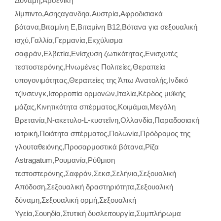
Δύναμη
,
Αρσενική
λίμπιντο
,
Ασηςαγανδηα
,
Αυστρία
,
Αφροδισιακά
βότανα
,
Βιταμίνη E
,
Βιταμίνη Β12
,
Βότανα για σεξουαλική
ισχύ
,
Γαλλία
,
Γερμανία
,
Εκχύλισμα
σαφράν
,
Ελβετία
,
Ενίσχυση ζωτικότητας
,
Ενισχυτές
τεστοστερόνης
,
Ηνωμένες Πολιτείες
,
Θεραπεία
υπογονιμότητας
,
Θεραπείες της Άπω Ανατολής
,
Ινδικό
τζίνσενγκ
,
Ισορροπία ορμονών
,
Ιταλία
,
Κέρδος μυϊκής
μάζας
,
Κινητικότητα σπέρματος
,
Κοιμάμαι
,
Μεγάλη
Βρετανία
,
Ν-ακετυλο-L-κυστεΐνη
,
Ολλανδία
,
Παραδοσιακή
ιατρική
,
Ποιότητα σπέρματος
,
Πολωνία
,
Πρόδρομος της
γλουταθειόνης
,
Προσαρμοστικά βότανα
,
Ρίζα
Astragatum
,
Ρουμανία
,
Ρύθμιση
τεστοστερόνης
,
Σαφράν
,
Σεκσ
,
Σελήνιο
,
Σεξουαλική
Απόδοση
,
Σεξουαλική δραστηριότητα
,
Σεξουαλική
δύναμη
,
Σεξουαλική ορμή
,
Σεξουαλική
Υγεία
,
Σουηδία
,
Στυτική δυσλειτουργία
,
Συμπλήρωμα