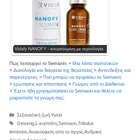
Vidafy NANOFY - κουρκουμίνη με τεχνολογία…
Πώς λειτουργεί το Semaxin;
>
Μια λίστα συστατικών
>
Δοσολογία και διάρκεια της θεραπείας
>
Αντενδείξεις και
παρενέργειες
>
Πού μπορώ να αγοράσω το Semaxin;
>
ερωτήσεις και απαντήσεις
>
Γνώμες από το Διαδίκτυο
>
Έχετε ήδη χρησιμοποιήσει το Semaxin και θέλετε να
μοιραστείτε τη γνώμη σας;
Κατηγορίες
Σεξουαλική ζωή
,
Υγεία
Ετικέτες
Ginseng
,
L-κυστεΐνη
,
Semaxin
,
Tribulus
terrestris
,
Ανακούφιση από το άγχος
,
Ανδρική