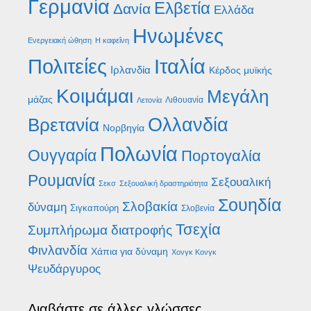
Γερμανία
Ελβετία
Δανία
Ελλάδα
Ηνωμένες
Ενεργειακή ώθηση
Η καφεΐνη
Ιταλία
Πολιτείες
Ιρλανδία
Κέρδος μυϊκής
Κοιμάμαι
Μεγάλη
μάζας
Λιθουανία
Λετονία
Βρετανία
Ολλανδία
Νορβηγία
Πολωνία
Ουγγαρία
Πορτογαλία
Ρουμανία
Σεξουαλική
Σεκσ
Σεξουαλική δραστηριότητα
Σουηδία
Σλοβακία
δύναμη
Σιγκαπούρη
Σλοβενία
Τσεχία
Συμπλήρωμα διατροφής
Φινλανδία
Χάπια για δύναμη
Χονγκ Κονγκ
Ψευδάργυρος
Διαβάστε σε άλλες γλώσσες