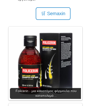
🛒 Semaxin
Folicerin - μια καινοτόμος φόρμουλα που
καταπολεμά…