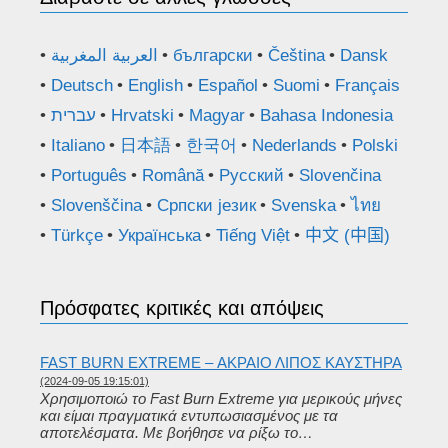
العربية المغربية
български
Čeština
Dansk
Deutsch
English
Español
Suomi
Français
עברית
Hrvatski
Magyar
Bahasa Indonesia
Italiano
日本語
한국어
Nederlands
Polski
Português
Română
Русский
Slovenčina
Slovenščina
Српски језик
Svenska
ไทย
Türkçe
Українська
Tiếng Việt
中文 (中国)
Πρόσφατες κριτικές και απόψεις
FAST BURN EXTREME – ΑΚΡΑΊΟ ΛΊΠΟΣ ΚΑΥΣΤΉΡΑ
(2024-09-05 19:15:01)
Χρησιμοποιώ το Fast Burn Extreme για μερικούς μήνες
και είμαι πραγματικά εντυπωσιασμένος με τα
αποτελέσματα. Με βοήθησε να ρίξω το…