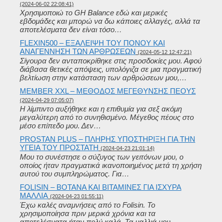
(2024-06-02 22:08:41)
Χρησιμοποιώ το GH Balance εδώ και μερικές
εβδομάδες και μπορώ να δω κάποιες αλλαγές, αλλά τα
αποτελέσματα δεν είναι τόσο…
FLEXIN500 – ΕΞΆΛΕΙΨΗ ΤΟΥ ΠΌΝΟΥ ΚΑΙ
ΑΝΑΓΈΝΝΗΣΗ ΤΩΝ ΑΡΘΡΏΣΕΩΝ
(2024-05-12 12:47:21)
Σίγουρα δεν ανταποκρίθηκε στις προσδοκίες μου. Αφού
διάβασα θετικές απόψεις, υπολόγιζα σε μια πραγματική
βελτίωση στην κατάσταση των αρθρώσεων μου,…
MEMBER XXL – ΜΈΘΟΔΟΣ ΜΕΓΈΘΥΝΣΗΣ ΠΈΟΥΣ
(2024-04-29 07:05:07)
Η λίμπιντο αυξήθηκε και η επιθυμία για σεξ ακόμη
μεγαλύτερη από το συνηθισμένο. Μέγεθος πέους στο
μέσο επίπεδο μου. Δεν…
PROSTAN PLUS – ΠΛΉΡΗΣ ΥΠΟΣΤΉΡΙΞΗ ΓΙΑ ΤΗΝ
ΥΓΕΊΑ ΤΟΥ ΠΡΟΣΤΆΤΗ
(2024-04-23 21:01:14)
Μου το συνέστησε ο σύζυγος των γειτόνων μου, ο
οποίος ήταν πραγματικά ικανοποιημένος μετά τη χρήση
αυτού του συμπληρώματος. Για…
FOLISIN – ΒΌΤΑΝΑ ΚΑΙ ΒΙΤΑΜΊΝΕΣ ΓΙΑ ΙΣΧΥΡΆ
ΜΑΛΛΙΆ
(2024-04-23 01:55:11)
Έχω καλές αναμνήσεις από το Folisin. Το
χρησιμοποίησα πριν μερικά χρόνια και τα
αποτελέσματα ήταν πολύ καλά. Τα μαλλιά μου…