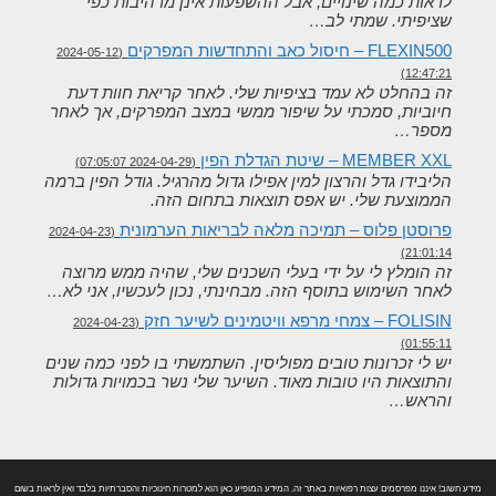
לראות כמה שינויים, אבל ההשפעות אינן מרהיבות כפי
שציפיתי. שמתי לב…
FLEXIN500 – חיסול כאב והתחדשות המפרקים
(2024-05-12
12:47:21)
זה בהחלט לא עמד בציפיות שלי. לאחר קריאת חוות דעת
חיוביות, סמכתי על שיפור ממשי במצב המפרקים, אך לאחר
מספר…
MEMBER XXL – שיטת הגדלת הפין
(2024-04-29 07:05:07)
הליבידו גדל והרצון למין אפילו גדול מהרגיל. גודל הפין ברמה
הממוצעת שלי. יש אפס תוצאות בתחום הזה.
פרוסטן פלוס – תמיכה מלאה לבריאות הערמונית
(2024-04-23
21:01:14)
זה הומלץ לי על ידי בעלי השכנים שלי, שהיה ממש מרוצה
לאחר השימוש בתוסף הזה. מבחינתי, נכון לעכשיו, אני לא…
FOLISIN – צמחי מרפא וויטמינים לשיער חזק
(2024-04-23
01:55:11)
יש לי זכרונות טובים מפוליסין. השתמשתי בו לפני כמה שנים
והתוצאות היו טובות מאוד. השיער שלי נשר בכמויות גדולות
והראש…
מידע חשוב! איננו מפרסמים עצות רפואיות באתר זה. המידע המופיע כאן הוא למטרות חינוכיות והסברתיות בלבד ואין לראות בשום