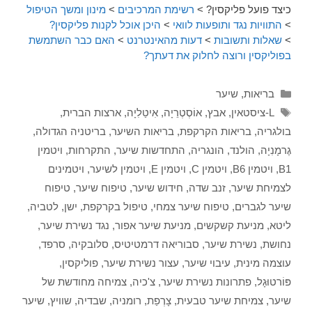
כיצד פועל פליקסין?
>
רשימת המרכיבים
>
מינון ומשך הטיפול
>
התוויות נגד ותופעות לוואי
>
היכן אוכל לקנות פליקסין?
>
שאלות ותשובות
>
דעות מהאינטרנט
>
האם כבר השתמשת
בפוליקסין ורוצה לחלוק את דעתך?
קטגוריות
בריאות
,
שיער
תגיות
L-ציסטאין
,
אבץ
,
אוֹסְטְרֵיָה
,
אִיטַלִיָה
,
ארצות הברית
,
בולגריה
,
בריאות הקרקפת
,
בריאות השיער
,
בריטניה הגדולה
,
גֶרמָנִיָה
,
הולנד
,
הונגריה
,
התחדשות שיער
,
התקרחות
,
ויטמין
B1
,
ויטמין B6
,
ויטמין C
,
ויטמין E
,
ויטמין לשיער
,
ויטמינים
לצמיחת שיער
,
זנב שדה
,
חידוש שיער
,
טיפוח שיער
,
טיפוח
שיער לגברים
,
טיפוח שיער צמחי
,
טיפול בקרקפת
,
ישן
,
לטביה
,
ליטא
,
מניעת קשקשים
,
מניעת שיער אפור
,
נגד נשירת שיער
,
נחושת
,
נשירת שיער
,
סבוריאה דרמטיטיס
,
סלובקיה
,
סרפד
,
עוצמה מינית
,
עיבוי שיער
,
עצור נשירת שיער
,
פוליקסין
,
פּוֹרטוּגָל
,
פתרונות נשירת שיער
,
צ'כיה
,
צמיחה מחודשת של
שיער
,
צמיחת שיער טבעית
,
צָרְפַת
,
רומניה
,
שבדיה
,
שוויץ
,
שיער