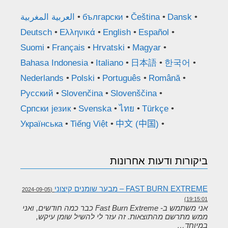
Dansk
Čeština
български
العربية المغربية
Deutsch
Ελληνικά
English
Español
Suomi
Français
Hrvatski
Magyar
Bahasa Indonesia
Italiano
日本語
한국어
Nederlands
Polski
Português
Română
Русский
Slovenčina
Slovenščina
Српски језик
Svenska
ไทย
Türkçe
Українська
Tiếng Việt
中文 (中国)
ביקורות ודעות אחרונות
FAST BURN EXTREME – מבער שומנים קיצוני
(2024-09-05
19:15:01)
אני משתמש ב- Fast Burn Extreme כבר כמה חודשים, ואני
ממש מתרשם מהתוצאות. זה עזר לי להשיל שומן עיקש,
במיוחד…