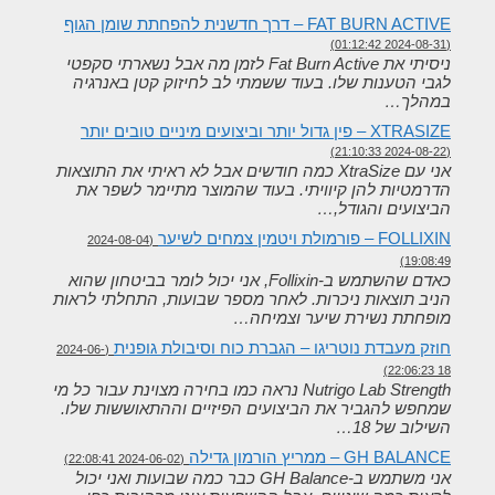
FAT BURN ACTIVE – דרך חדשנית להפחתת שומן הגוף
(2024-08-31 01:12:42)
ניסיתי את Fat Burn Active לזמן מה אבל נשארתי סקפטי
לגבי הטענות שלו. בעוד ששמתי לב לחיזוק קטן באנרגיה
במהלך…
XTRASIZE – פין גדול יותר וביצועים מיניים טובים יותר
(2024-08-22 21:10:33)
אני עם XtraSize כמה חודשים אבל לא ראיתי את התוצאות
הדרמטיות להן קיוויתי. בעוד שהמוצר מתיימר לשפר את
הביצועים והגודל,…
FOLLIXIN – פורמולת ויטמין צמחים לשיער
(2024-08-04
19:08:49)
כאדם שהשתמש ב-Follixin, אני יכול לומר בביטחון שהוא
הניב תוצאות ניכרות. לאחר מספר שבועות, התחלתי לראות
מופחתת נשירת שיער וצמיחה…
חוזק מעבדת נוטריגו – הגברת כוח וסיבולת גופנית
(2024-06-
18 22:06:23)
Nutrigo Lab Strength נראה כמו בחירה מצוינת עבור כל מי
שמחפש להגביר את הביצועים הפיזיים וההתאוששות שלו.
השילוב של 18…
GH BALANCE – ממריץ הורמון גדילה
(2024-06-02 22:08:41)
אני משתמש ב-GH Balance כבר כמה שבועות ואני יכול