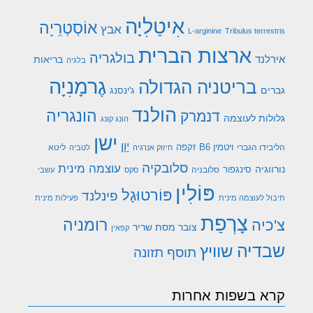
אִיטַלִיָה
אוֹסְטְרֵיָה
אבץ
L-arginine
Tribulus terrestris
ארצות הברית
בולגריה
אירלנד
בריאות
בלגיה
גֶרמָנִיָה
בריטניה הגדולה
גברים
ג'ינסנג
הולנד
הונגריה
דנמרק
גלולות לעוצמה
הונג קונג
ישן
יָוָן
ויטמין B6
זקפה
הליבידו הגברי
ליטא
חיזוק אנרגיה
לטביה
סלובקיה
עוצמה מינית
נורווגיה
סינגפור
סלובניה
סקס
עשבי
פּוֹלִין
פּוֹרטוּגָל
פינלנד
תיבול לעוצמה מינית
פעילות מינית
צָרְפַת
רומניה
צ'כיה
צובר מסת שריר
קפאין
שבדיה
שוויץ
תוסף תזונה
קרא בשפות אחרות