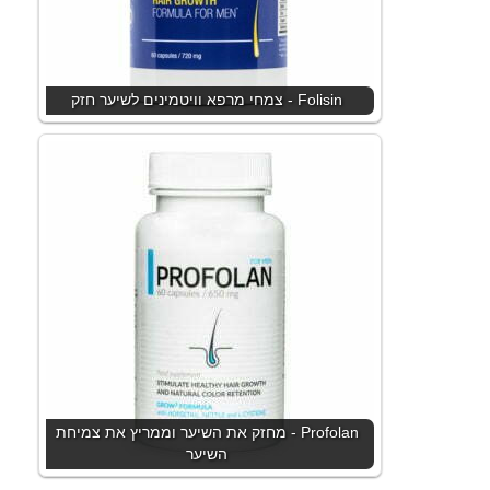
Folisin - צמחי מרפא וויטמינים לשיער חזק
Profolan - מחזק את השיער וממריץ את צמיחת
השיער