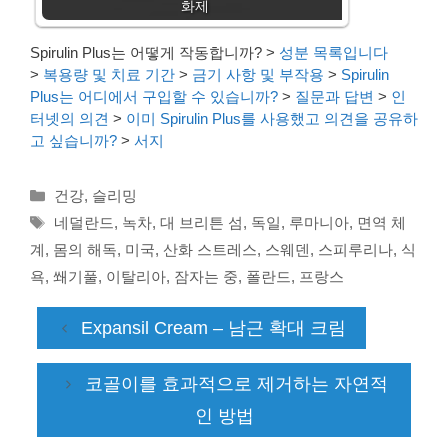
화제
Spirulin Plus는 어떻게 작동합니까?
>
성분 목록입니다
>
복용량 및 치료 기간
>
금기 사항 및 부작용
>
Spirulin
Plus는 어디에서 구입할 수 있습니까?
>
질문과 답변
>
인
터넷의 의견
>
이미 Spirulin Plus를 사용했고 의견을 공유하
고 싶습니까?
>
서지
Categories
건강
,
슬리밍
Tags
네덜란드
,
녹차
,
대 브리튼 섬
,
독일
,
루마니아
,
면역 체
계
,
몸의 해독
,
미국
,
산화 스트레스
,
스웨덴
,
스피루리나
,
식
욕
,
쐐기풀
,
이탈리아
,
잠자는 중
,
폴란드
,
프랑스
Expansil Cream – 남근 확대 크림
코골이를 효과적으로 제거하는 자연적
인 방법