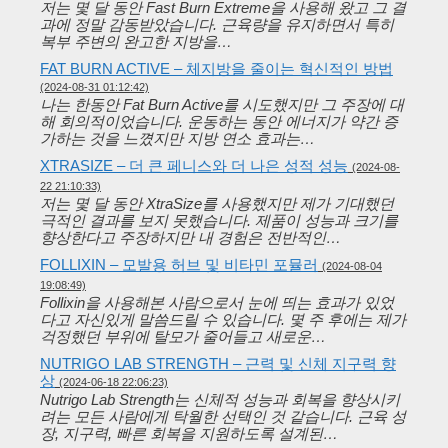
저는 몇 달 동안 Fast Burn Extreme을 사용해 왔고 그 결
과에 정말 감동받았습니다. 근육량을 유지하면서 특히
복부 주변의 완고한 지방을…
FAT BURN ACTIVE – 체지방을 줄이는 혁신적인 방법
(2024-08-31 01:12:42)
나는 한동안 Fat Burn Active를 시도했지만 그 주장에 대
해 회의적이었습니다. 운동하는 동안 에너지가 약간 증
가하는 것을 느꼈지만 지방 연소 효과는…
XTRASIZE – 더 큰 페니스와 더 나은 성적 성능
(2024-08-
22 21:10:33)
저는 몇 달 동안 XtraSize를 사용했지만 제가 기대했던
극적인 결과를 보지 못했습니다. 제품이 성능과 크기를
향상한다고 주장하지만 내 경험은 전반적인…
FOLLIXIN – 모발용 허브 및 비타민 포뮬러
(2024-08-04
19:08:49)
Follixin을 사용해본 사람으로서 눈에 띄는 효과가 있었
다고 자신있게 말씀드릴 수 있습니다. 몇 주 후에는 제가
걱정했던 부위에 탈모가 줄어들고 새로운…
NUTRIGO LAB STRENGTH – 근력 및 신체 지구력 향
상
(2024-06-18 22:06:23)
Nutrigo Lab Strength는 신체적 성능과 회복을 향상시키
려는 모든 사람에게 탁월한 선택인 것 같습니다. 근육 성
장, 지구력, 빠른 회복을 지원하도록 설계된…