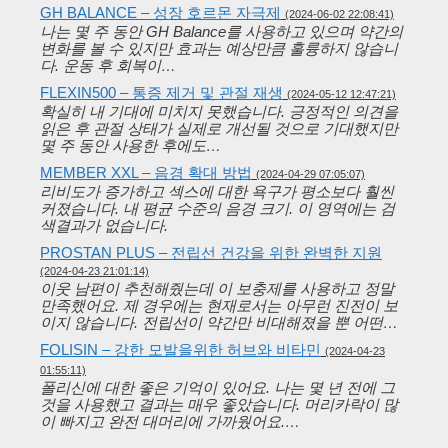
GH BALANCE – 성장 호르몬 자극제
(2024-06-02 22:08:41)
나는 몇 주 동안 GH Balance를 사용하고 있으며 약간의
변화를 볼 수 있지만 효과는 예상만큼 훌륭하지 않습니
다. 운동 후 회복이…
FLEXIN500 – 통증 제거 및 관절 재생
(2024-05-12 12:47:21)
확실히 내 기대에 미치지 못했습니다. 긍정적인 의견을
읽은 후 관절 상태가 실제로 개선될 것으로 기대했지만
몇 주 동안 사용한 후에도…
MEMBER XXL – 음경 확대 방법
(2024-04-29 07:05:07)
리비도가 증가하고 섹스에 대한 욕구가 평소보다 훨씬
커졌습니다. 내 평균 수준의 음경 크기. 이 영역에는 검
색결과가 없습니다.
PROSTAN PLUS – 전립선 건강을 위한 완벽한 지원
(2024-04-23 21:01:14)
이웃 남편이 추천해줬는데 이 보충제를 사용하고 정말
만족했어요. 제 경우에는 현재로서는 아무런 진전이 보
이지 않습니다. 전립선이 약간만 비대해졌을 뿐 어떤…
FOLISIN – 강한 모발을위한 허브와 비타민
(2024-04-23
01:55:11)
폴리신에 대한 좋은 기억이 있어요. 나는 몇 년 전에 그
것을 사용했고 결과는 매우 좋았습니다. 머리카락이 많
이 빠지고 완전 대머리에 가까웠어요.…