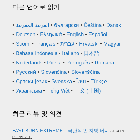
다른 언어로 읽기
العربية المغربية
български
Čeština
Dansk
Deutsch
Ελληνικά
English
Español
Suomi
Français
עברית
Hrvatski
Magyar
Bahasa Indonesia
Italiano
日本語
Nederlands
Polski
Português
Română
Русский
Slovenčina
Slovenščina
Српски језик
Svenska
ไทย
Türkçe
Українська
Tiếng Việt
中文 (中国)
최근 리뷰 및 의견
FAST BURN EXTREME – 극단적 인 지방 버너
(2024-09-
05 19:15:01)