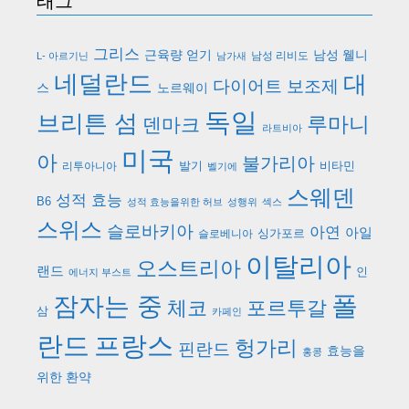
태그
그리스
근육량 얻기
남성 웰니
남성 리비도
L- 아르기닌
남가새
네덜란드
대
다이어트 보조제
스
노르웨이
독일
브리튼 섬
루마니
덴마크
라트비아
미국
아
불가리아
발기
비타민
리투아니아
벨기에
스웨덴
성적 효능
B6
성적 효능을위한 허브
성행위
섹스
스위스
슬로바키아
아연
아일
싱가포르
슬로베니아
이탈리아
오스트리아
랜드
인
에너지 부스트
폴
잠자는 중
체코
포르투갈
삼
카페인
란드
프랑스
헝가리
핀란드
효능을
홍콩
위한 환약