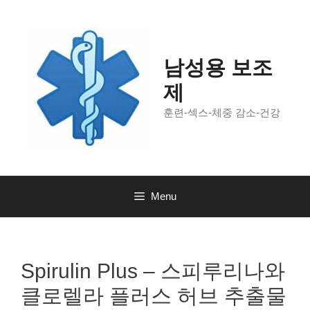
Skip
to
content
남성용 보조
제
훈련-섹스-체중 감소-건강
Menu
Spirulin Plus – 스피루리나와
클로렐라 플러스 허브 추출물