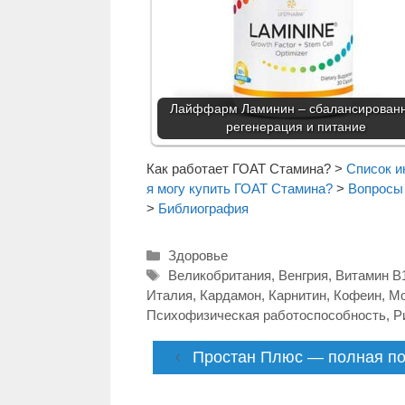
Лайффарм Ламинин – сбалансирован
регенерация и питание
Как работает ГОАТ Стамина?
>
Список и
я могу купить ГОАТ Стамина?
>
Вопросы
>
Библиография
Рубрики
Здоровье
Метки
Великобритания
,
Венгрия
,
Витамин B
Италия
,
Кардамон
,
Карнитин
,
Кофеин
,
Мо
Психофизическая работоспособность
,
Р
Простан Плюс — полная по