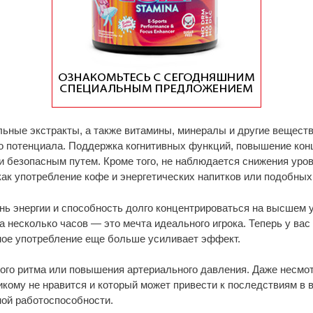
льные экстракты, а также витамины, минералы и другие вещес
о потенциала. Поддержка когнитивных функций, повышение ко
 безопасным путем. Кроме того, не наблюдается снижения уров
как употребление кофе и энергетических напитков или подобны
ь энергии и способность долго концентрироваться на высшем 
а несколько часов — это мечта идеального игрока. Теперь у вас
рное употребление еще больше усиливает эффект.
ного ритма или повышения артериального давления. Даже несмо
икому не нравится и который может привести к последствиям в 
ой работоспособности.