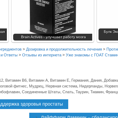
ная
Булк Эк
Brain Actives - улучшает работу мозга
нгредиентов
>
Дозировка и продолжительность лечения
>
Проти
 и Ответы
>
Отзывы из интернета
>
Уже знакомы с ГОАТ Стамин
12
,
Витамин B6
,
Витамин А
,
Витамин Е
,
Германия
,
Дания
,
Добавк
зговой фитнес
,
Мудрец
,
Нервная система
,
Нидерланды
,
Норвег
ибофлавин
,
Соединенные Штаты
,
Спать
,
Таурин
,
Тиамин
,
Франц
ддержка здоровья простаты
Лайффарм Ламинин – сбалансиров