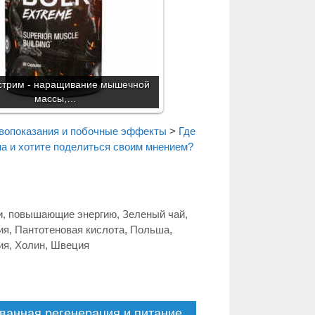
стрим - наращивание мышечной
массы,…
вопоказания и побочные эффекты
>
Где
а и хотите поделиться своим мнением?
и, повышающие энергию
,
Зеленый чай
,
ия
,
Пантотеновая кислота
,
Польша
,
ия
,
Холин
,
Швеция
анная регенерация и питание