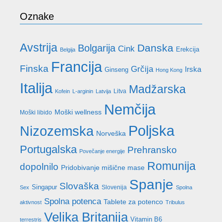
Oznake
Avstrija
Danska
Bolgarija
Cink
Erekcija
Belgija
Francija
Finska
Grčija
Irska
Ginseng
Hong Kong
Italija
Madžarska
Litva
Kofein
L-arginin
Latvija
Nemčija
Moški wellness
Moški libido
Poljska
Nizozemska
Norveška
Portugalska
Prehransko
Povečanje energije
Romunija
dopolnilo
Pridobivanje mišične mase
Spanje
Slovaška
Singapur
Slovenija
Sex
Spolna
Spolna potenca
Tablete za potenco
aktivnost
Tribulus
Velika Britanija
Vitamin B6
terrestris