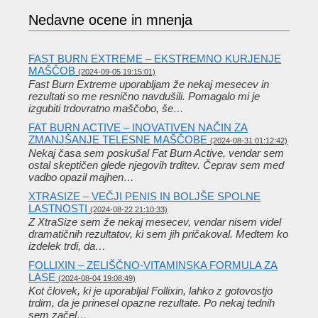
Nedavne ocene in mnenja
FAST BURN EXTREME – EKSTREMNO KURJENJE
MAŠČOB
(2024-09-05 19:15:01)
Fast Burn Extreme uporabljam že nekaj mesecev in
rezultati so me resnično navdušili. Pomagalo mi je
izgubiti trdovratno maščobo, še…
FAT BURN ACTIVE – INOVATIVEN NAČIN ZA
ZMANJŠANJE TELESNE MAŠČOBE
(2024-08-31 01:12:42)
Nekaj ​​časa sem poskušal Fat Burn Active, vendar sem
ostal skeptičen glede njegovih trditev. Čeprav sem med
vadbo opazil majhen…
XTRASIZE – VEČJI PENIS IN BOLJŠE SPOLNE
LASTNOSTI
(2024-08-22 21:10:33)
Z XtraSize sem že nekaj mesecev, vendar nisem videl
dramatičnih rezultatov, ki sem jih pričakoval. Medtem ko
izdelek trdi, da…
FOLLIXIN – ZELIŠČNO-VITAMINSKA FORMULA ZA
LASE
(2024-08-04 19:08:49)
Kot človek, ki je uporabljal Follixin, lahko z gotovostjo
trdim, da je prinesel opazne rezultate. Po nekaj tednih
sem začel…