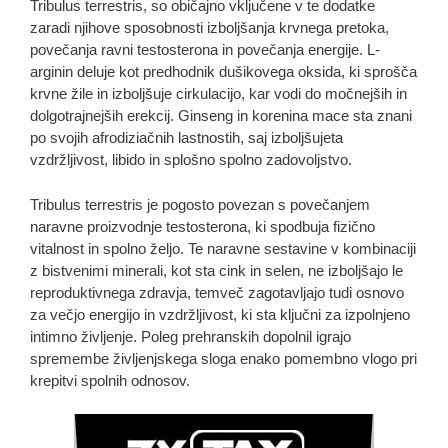
Tribulus terrestris, so običajno vključene v te dodatke
zaradi njihove sposobnosti izboljšanja krvnega pretoka,
povečanja ravni testosterona in povečanja energije. L-
arginin deluje kot predhodnik dušikovega oksida, ki sprošča
krvne žile in izboljšuje cirkulacijo, kar vodi do močnejših in
dolgotrajnejših erekcij. Ginseng in korenina mace sta znani
po svojih afrodiziačnih lastnostih, saj izboljšujeta
vzdržljivost, libido in splošno spolno zadovoljstvo.
Tribulus terrestris je pogosto povezan s povečanjem
naravne proizvodnje testosterona, ki spodbuja fizično
vitalnost in spolno željo. Te naravne sestavine v kombinaciji
z bistvenimi minerali, kot sta cink in selen, ne izboljšajo le
reproduktivnega zdravja, temveč zagotavljajo tudi osnovo
za večjo energijo in vzdržljivost, ki sta ključni za izpolnjeno
intimno življenje. Poleg prehranskih dopolnil igrajo
spremembe življenjskega sloga enako pomembno vlogo pri
krepitvi spolnih odnosov.