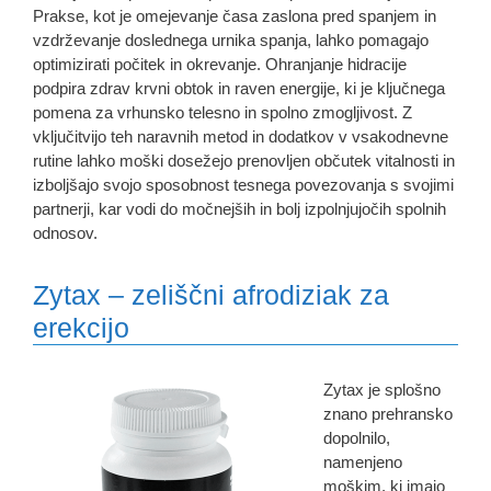
Prakse, kot je omejevanje časa zaslona pred spanjem in
vzdrževanje doslednega urnika spanja, lahko pomagajo
optimizirati počitek in okrevanje. Ohranjanje hidracije
podpira zdrav krvni obtok in raven energije, ki je ključnega
pomena za vrhunsko telesno in spolno zmogljivost. Z
vključitvijo teh naravnih metod in dodatkov v vsakodnevne
rutine lahko moški dosežejo prenovljen občutek vitalnosti in
izboljšajo svojo sposobnost tesnega povezovanja s svojimi
partnerji, kar vodi do močnejših in bolj izpolnjujočih spolnih
odnosov.
Zytax – zeliščni afrodiziak za
erekcijo
Zytax je splošno
znano prehransko
dopolnilo,
namenjeno
moškim, ki imajo