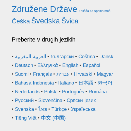
Združene Države
Zelišča za spolno moč
Švedska
Švica
Češka
Preberite v drugih jezikih
العربية المغربية
български
Čeština
Dansk
Deutsch
Ελληνικά
English
Español
Suomi
Français
עברית
Hrvatski
Magyar
Bahasa Indonesia
Italiano
日本語
한국어
Nederlands
Polski
Português
Română
Русский
Slovenčina
Српски језик
Svenska
ไทย
Türkçe
Українська
Tiếng Việt
中文 (中国)