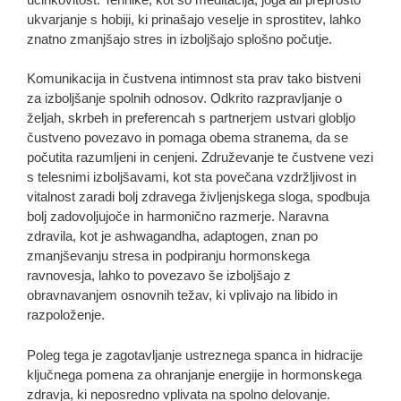
ukvarjanje s hobiji, ki prinašajo veselje in sprostitev, lahko
znatno zmanjšajo stres in izboljšajo splošno počutje.
Komunikacija in čustvena intimnost sta prav tako bistveni
za izboljšanje spolnih odnosov. Odkrito razpravljanje o
željah, skrbeh in preferencah s partnerjem ustvari globljo
čustveno povezavo in pomaga obema stranema, da se
počutita razumljeni in cenjeni. Združevanje te čustvene vezi
s telesnimi izboljšavami, kot sta povečana vzdržljivost in
vitalnost zaradi bolj zdravega življenjskega sloga, spodbuja
bolj zadovoljujoče in harmonično razmerje. Naravna
zdravila, kot je ashwagandha, adaptogen, znan po
zmanjševanju stresa in podpiranju hormonskega
ravnovesja, lahko to povezavo še izboljšajo z
obravnavanjem osnovnih težav, ki vplivajo na libido in
razpoloženje.
Poleg tega je zagotavljanje ustreznega spanca in hidracije
ključnega pomena za ohranjanje energije in hormonskega
zdravja, ki neposredno vplivata na spolno delovanje.