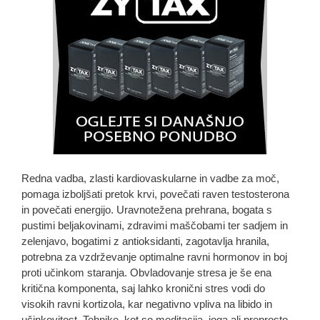
Redna vadba, zlasti kardiovaskularne in vadbe za moč,
pomaga izboljšati pretok krvi, povečati raven testosterona
in povečati energijo. Uravnotežena prehrana, bogata s
pustimi beljakovinami, zdravimi maščobami ter sadjem in
zelenjavo, bogatimi z antioksidanti, zagotavlja hranila,
potrebna za vzdrževanje optimalne ravni hormonov in boj
proti učinkom staranja. Obvladovanje stresa je še ena
kritična komponenta, saj lahko kronični stres vodi do
visokih ravni kortizola, kar negativno vpliva na libido in
učinkovitost. Tehnike, kot so meditacija, joga ali preprosto