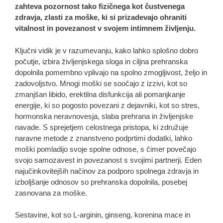
zahteva pozornost tako fizičnega kot čustvenega
zdravja, zlasti za moške, ki si prizadevajo ohraniti
vitalnost in povezanost v svojem intimnem življenju.
Ključni vidik je v razumevanju, kako lahko splošno dobro
počutje, izbira življenjskega sloga in ciljna prehranska
dopolnila pomembno vplivajo na spolno zmogljivost, željo in
zadovoljstvo. Mnogi moški se soočajo z izzivi, kot so
zmanjšan libido, erektilna disfunkcija ali pomanjkanje
energije, ki so pogosto povezani z dejavniki, kot so stres,
hormonska neravnovesja, slaba prehrana in življenjske
navade. S sprejetjem celostnega pristopa, ki združuje
naravne metode z znanstveno podprtimi dodatki, lahko
moški pomladijo svoje spolne odnose, s čimer povečajo
svojo samozavest in povezanost s svojimi partnerji. Eden
najučinkovitejših načinov za podporo spolnega zdravja in
izboljšanje odnosov so prehranska dopolnila, posebej
zasnovana za moške.
Sestavine, kot so L-arginin, ginseng, korenina mace in