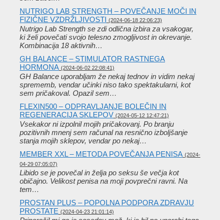
NUTRIGO LAB STRENGTH – POVEČANJE MOČI IN
FIZIČNE VZDRŽLJIVOSTI
(2024-06-18 22:06:23)
Nutrigo Lab Strength se zdi odlična izbira za vsakogar,
ki želi povečati svojo telesno zmogljivost in okrevanje.
Kombinacija 18 aktivnih…
GH BALANCE – STIMULATOR RASTNEGA
HORMONA
(2024-06-02 22:08:41)
GH Balance uporabljam že nekaj tednov in vidim nekaj
sprememb, vendar učinki niso tako spektakularni, kot
sem pričakoval. Opazil sem…
FLEXIN500 – ODPRAVLJANJE BOLEČIN IN
REGENERACIJA SKLEPOV
(2024-05-12 12:47:21)
Vsekakor ni izpolnil mojih pričakovanj. Po branju
pozitivnih mnenj sem računal na resnično izboljšanje
stanja mojih sklepov, vendar po nekaj…
MEMBER XXL – METODA POVEČANJA PENISA
(2024-
04-29 07:05:07)
Libido se je povečal in želja po seksu še večja kot
običajno. Velikost penisa na moji povprečni ravni. Na
tem…
PROSTAN PLUS – POPOLNA PODPORA ZDRAVJU
PROSTATE
(2024-04-23 21:01:14)