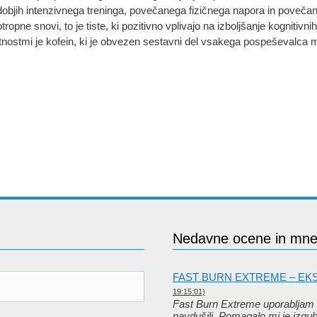
objih intenzivnega treninga, povečanega fizičnega napora in poveč
tropne snovi, to je tiste, ki pozitivno vplivajo na izboljšanje kognitivn
tnostmi je kofein, ki je obvezen sestavni del vsakega pospeševalca
Nedavne ocene in mne
FAST BURN EXTREME – E
19:15:01)
Fast Burn Extreme uporabljam 
navdušili. Pomagalo mi je izgu