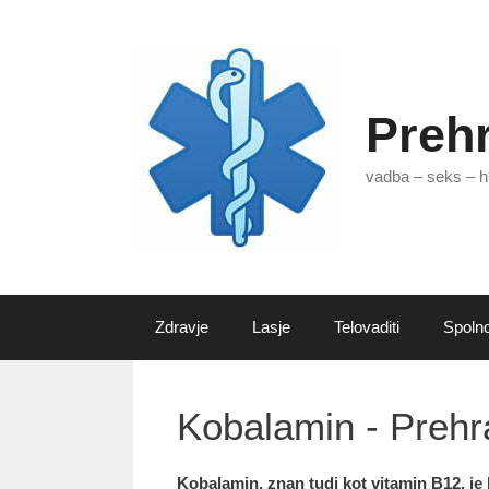
Skip
to
content
Preh
vadba – seks – h
Zdravje
Lasje
Telovaditi
Spolno
Kobalamin - Prehr
Kobalamin,
znan tudi kot vitamin B12, je 