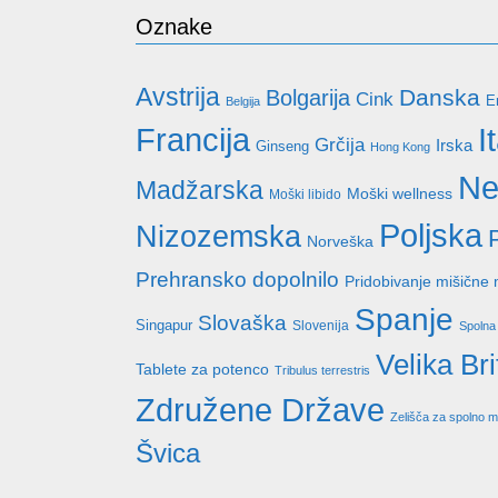
Oznake
Avstrija
Danska
Bolgarija
Cink
E
Belgija
Francija
I
Grčija
Irska
Ginseng
Hong Kong
Ne
Madžarska
Moški wellness
Moški libido
Poljska
Nizozemska
Norveška
Prehransko dopolnilo
Pridobivanje mišične
Spanje
Slovaška
Singapur
Slovenija
Spolna 
Velika Bri
Tablete za potenco
Tribulus terrestris
Združene Države
Zelišča za spolno 
Švica