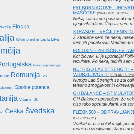
FAT BURN ACTIVE – INOVA
MAŠČOBE
(2024-08-31 01:12:42)
Nekaj ​​časa sem poskušal Fat 
njegovih trditev. Čeprav sem 
Finska
rekcija
XTRASIZE – VEČJI PENIS I
talija
Z XtraSize sem že nekaj mesece
Litva
Kofein
L-arginin
Latvija
sem jih pričakoval. Medtem ko 
mčija
FOLLIXIN – ZELIŠČNO-VIT
Kot človek, ki je uporabljal Foll
rezultate. Po nekaj tednih sem
Portugalska
Povečanje energije
NUTRIGO LAB STRENGTH – 
Romunija
VZDRŽLJIVOSTI
(2024-06-18 22:0
 mase
Sex
Nutrigo Lab Strength se zdi odli
telesno zmogljivost in okrevan
Spolna potenca
aktivnost
GH BALANCE – STIMULAT
tanija
GH Balance uporabljam že neka
Vitamin B6
niso tako spektakularni, kot s
Švedska
Češka
FLEXIN500 – ODPRAVLJANJ
moč
05-12 12:47:21)
Vsekakor ni izpolnil mojih prič
resnično izboljšanje stanja mo