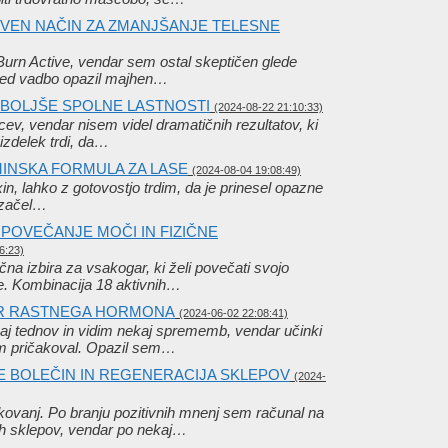
TIVEN NAČIN ZA ZMANJŠANJE TELESNE
Burn Active, vendar sem ostal skeptičen glede
med vadbo opazil majhen…
N BOLJŠE SPOLNE LASTNOSTI
(2024-08-22 21:10:33)
v, vendar nisem videl dramatičnih rezultatov, ki
izdelek trdi, da…
AMINSKA FORMULA ZA LASE
(2024-08-04 19:08:49)
ixin, lahko z gotovostjo trdim, da je prinesel opazne
 začel…
POVEČANJE MOČI IN FIZIČNE
6:23)
čna izbira za vsakogar, ki želi povečati svojo
je. Kombinacija 18 aktivnih…
OR RASTNEGA HORMONA
(2024-06-02 22:08:41)
j tednov in vidim nekaj sprememb, vendar učinki
em pričakoval. Opazil sem…
E BOLEČIN IN REGENERACIJA SKLEPOV
(2024-
akovanj. Po branju pozitivnih mnenj sem računal na
jih sklepov, vendar po nekaj…