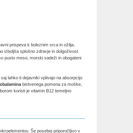
vni prispeva k boleznim srca in ožilja.
o izboljša splošno zdravje in dolgoživost
 so pusto meso, morski sadeži in obogateni
 lahko ti dejavniki vplivajo na absorpcijo
obalamina
bistvenega pomena za moške,
aborom koristi je vitamin B12 temeljno
kroelementov. Še posebej priporočljivo v