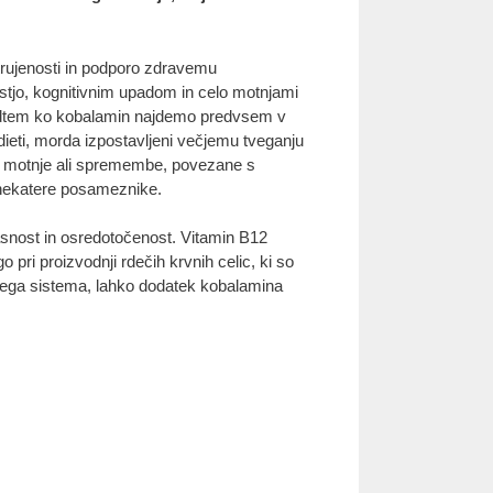
trujenosti in podporo zdravemu
stjo, kognitivnim upadom in celo motnjami
 Medtem ko kobalamin najdemo predvsem v
i dieti, morda izpostavljeni večjemu tveganju
lne motnje ali spremembe, povezane s
 nekatere posameznike.
asnost in osredotočenost. Vitamin B12
o pri proizvodnji rdečih krvnih celic, ki so
včnega sistema, lahko dodatek kobalamina