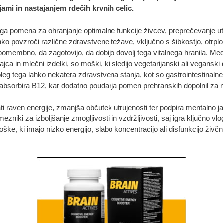
jami in nastajanjem rdečih krvnih celic.
ga pomena za ohranjanje optimalne funkcije živcev, preprečevanje u
o povzroči različne zdravstvene težave, vključno s šibkostjo, otrplo
pomembno, da zagotovijo, da dobijo dovolj tega vitalnega hranila.
jajca in mlečni izdelki, so moški, ki sledijo vegetarijanski ali vegansk
Poleg tega lahko nekatera zdravstvena stanja, kot so gastrointestina
a absorbira B12, kar dodatno poudarja pomen prehranskih dopolnil za
i raven energije, zmanjša občutek utrujenosti ter podpira mentalno j
ezniki za izboljšanje zmogljivosti in vzdržljivosti, saj igra ključno vlog
ške, ki imajo nizko energijo, slabo koncentracijo ali disfunkcijo ži