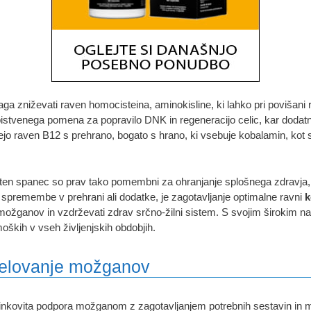
 zniževati raven homocisteina, aminokisline, ki lahko pri povišani ra
 bistvenega pomena za popravilo DNK in regeneracijo celic, kar dodatn
ejo raven B12 s prehrano, bogato s hrano, ki vsebuje kobalamin, kot
en spanec so prav tako pomembni za ohranjanje splošnega zdravja, saj
za spremembe v prehrani ali dodatke, je zagotavljanje optimalne ravni
k
je možganov in vzdrževati zdrav srčno-žilni sistem. S svojim širokim n
moških v vseh življenjskih obdobjih.
 delovanje možganov
nkovita podpora možganom z zagotavljanjem potrebnih sestavin in mi