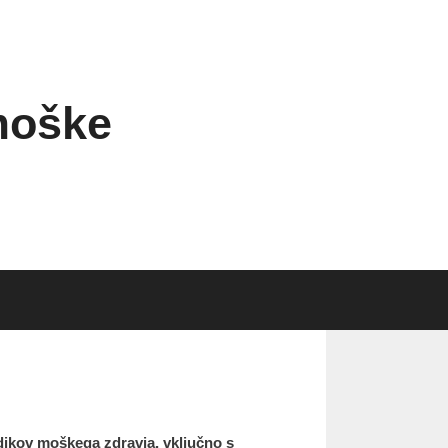
moške
vidikov moškega zdravja, vključno s