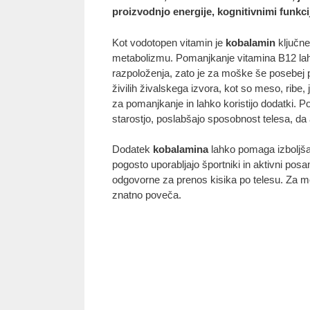
proizvodnjo energije, kognitivnimi funkci
Kot vodotopen vitamin je
kobalamin
ključne
metabolizmu. Pomanjkanje vitamina B12 lahk
razpoloženja, zato je za moške še posebej 
živilih živalskega izvora, kot so meso, ribe, 
za pomanjkanje in lahko koristijo dodatki. 
starostjo, poslabšajo sposobnost telesa, d
Dodatek
kobalamina
lahko pomaga izboljšat
pogosto uporabljajo športniki in aktivni posam
odgovorne za prenos kisika po telesu. Za mo
znatno poveča.