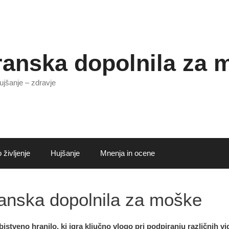
ranska dopolnila za 
ujšanje – zdravje
 življenje
Hujšanje
Mnenja in ocene
anska dopolnila za moške
bistveno hranilo, ki igra ključno vlogo pri podpiranju različnih 