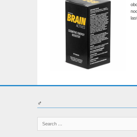
obd
noo
las
♂
Search
for: