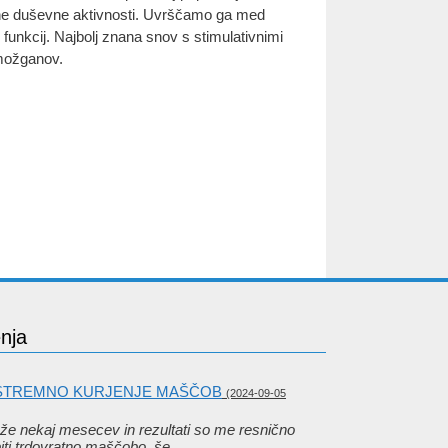
ane duševne aktivnosti. Uvrščamo ga med
ih funkcij. Najbolj znana snov s stimulativnimi
 možganov.
nja
KSTREMNO KURJENJE MAŠČOB
(2024-09-05
že nekaj mesecev in rezultati so me resnično
biti trdovratno maščobo, še…