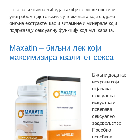
Повећање нивоа либида такође се може постићи
употребом дијететских суплемената који садрже
биљне екстракте, као и витамине и минерале који
подржавају сексуалну функцију код мушкараца.
Maxatin – биљни лек који
максимизира квалитет секса
Биљни додатак
исхрани који
појачава
сексуална
искуства и
повећава
сексуално
задовољство.
Посебно
повећава