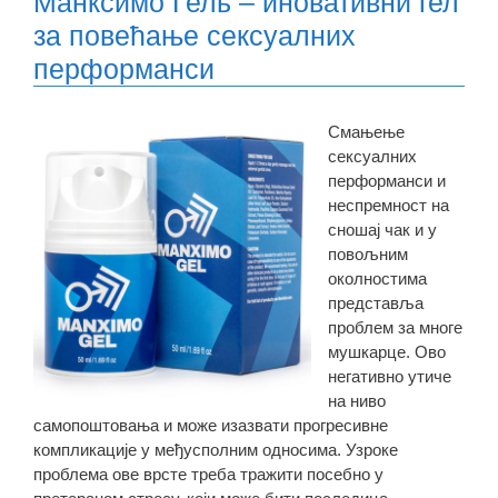
Манксимо Гель – иновативни гел
за повећање сексуалних
перформанси
Смањење
сексуалних
перформанси и
неспремност на
сношај чак и у
повољним
околностима
представља
проблем за многе
мушкарце. Ово
негативно утиче
на ниво
самопоштовања и може изазвати прогресивне
компликације у међусполним односима. Узроке
проблема ове врсте треба тражити посебно у