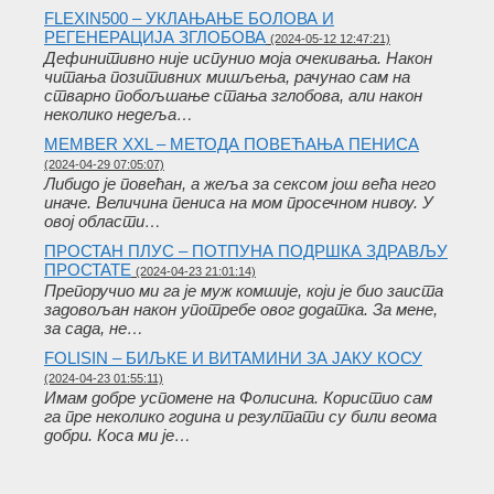
FLEXIN500 – УКЛАЊАЊЕ БОЛОВА И
РЕГЕНЕРАЦИЈА ЗГЛОБОВА
(2024-05-12 12:47:21)
Дефинитивно није испунио моја очекивања. Након
читања позитивних мишљења, рачунао сам на
стварно побољшање стања зглобова, али након
неколико недеља…
MEMBER XXL – МЕТОДА ПОВЕЋАЊА ПЕНИСА
(2024-04-29 07:05:07)
Либидо је повећан, а жеља за сексом још већа него
иначе. Величина пениса на мом просечном нивоу. У
овој области…
ПРОСТАН ПЛУС – ПОТПУНА ПОДРШКА ЗДРАВЉУ
ПРОСТАТЕ
(2024-04-23 21:01:14)
Препоручио ми га је муж комшије, који је био заиста
задовољан након употребе овог додатка. За мене,
за сада, не…
FOLISIN – БИЉКЕ И ВИТАМИНИ ЗА ЈАКУ КОСУ
(2024-04-23 01:55:11)
Имам добре успомене на Фолисина. Користио сам
га пре неколико година и резултати су били веома
добри. Коса ми је…