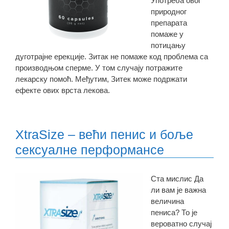
Употреба овог
природног
препарата
помаже у
потицању
дуготрајне ерекције. Зитак не помаже код проблема са
производњом сперме. У том случају потражите
лекарску помоћ. Међутим, Зитек може подржати
ефекте ових врста лекова.
XtraSize – већи пенис и боље
сексуалне перформансе
Ста мислис Да
ли вам је важна
величина
пениса? То је
вероватно случај