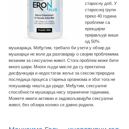
старосну доб. У
старосној групи
преко 40 година
проблеме са
ерекцијом
пријављује више
од 50%
мушкараца. Међутим, требало би узети у обзир да
мушкарци не воле да разговарају о својим проблемима
везаним за сексуални живот. Стога проблем може бити
много шири. Многи људи мисле да су еректилна
дисфункција и недостатак жеље за сексом природна
последица процеса старења организма и због тога не
покушавају ништа да ураде. Међутим, сексуалне
способности мушкарца нису ограничене годинама.
Можете имати активан и задовољавајући сексуални
живот, без обзира колико се давно родили.