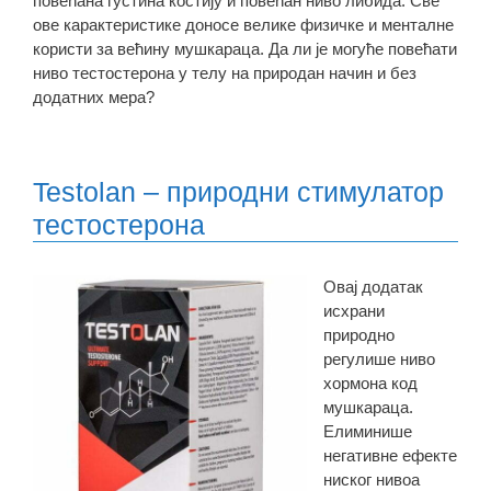
повећана густина костију и повећан ниво либида. Све
ове карактеристике доносе велике физичке и менталне
користи за већину мушкараца. Да ли је могуће повећати
ниво тестостерона у телу на природан начин и без
додатних мера?
Testolan – природни стимулатор
тестостерона
Овај додатак
исхрани
природно
регулише ниво
хормона код
мушкараца.
Елиминише
негативне ефекте
ниског нивоа