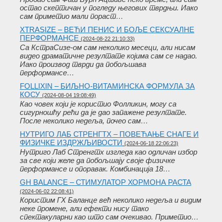
остао скептичан у погледу његових тврдњи. Иако
сам приметио мали пораст…
XTRASIZE – ВЕЋИ ПЕНИС И БОЉЕ СЕКСУАЛНЕ
ПЕРФОРМАНСЕ
(2024-08-22 21:10:33)
Са КстраСизе-ом сам неколико месеци, али нисам
видео драматичне резултате којима сам се надао.
Иако производ тврди да побољшава
перформансе…
FOLLIXIN – БИЉНО-ВИТАМИНСКА ФОРМУЛА ЗА
КОСУ
(2024-08-04 19:08:49)
Као човек који је користио Фолликин, могу са
сигурношћу рећи да је дао запажене резултате.
После неколико недеља, почео сам…
НУТРИГО ЛАБ СТРЕНГТХ – ПОВЕЋАЊЕ СНАГЕ И
ФИЗИЧКЕ ИЗДРЖЉИВОСТИ
(2024-06-18 22:06:23)
Нутриго Лаб Стренгтх изгледа као одличан избор
за све који желе да побољшају своје физичке
перформансе и опоравак. Комбинација 18…
GH BALANCE – СТИМУЛАТОР ХОРМОНА РАСТА
(2024-06-02 22:08:41)
Користим ГХ Баланце већ неколико недеља и видим
неке промене, али ефекти нису тако
спектакуларни као што сам очекивао. Приметио…