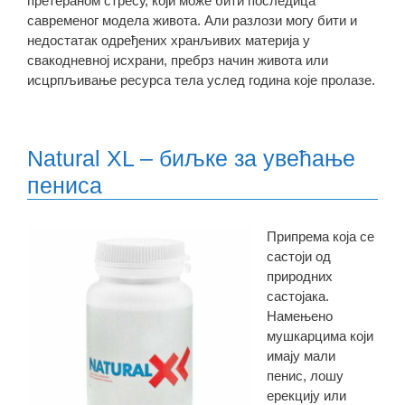
претераном стресу, који може бити последица
савременог модела живота. Али разлози могу бити и
недостатак одређених хранљивих материја у
свакодневној исхрани, пребрз начин живота или
исцрпљивање ресурса тела услед година које пролазе.
Natural XL – биљке за увећање
пениса
Припрема која се
састоји од
природних
састојака.
Намењено
мушкарцима који
имају мали
пенис, лошу
ерекцију или