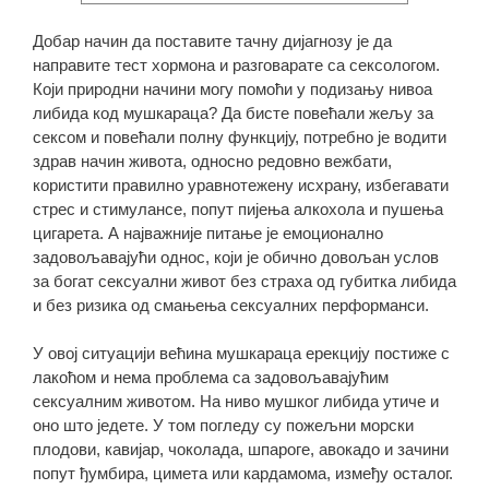
Добар начин да поставите тачну дијагнозу је да
направите тест хормона и разговарате са сексологом.
Који природни начини могу помоћи у подизању нивоа
либида код мушкараца? Да бисте повећали жељу за
сексом и повећали полну функцију, потребно је водити
здрав начин живота, односно редовно вежбати,
користити правилно уравнотежену исхрану, избегавати
стрес и стимулансе, попут пијења алкохола и пушења
цигарета. А најважније питање је емоционално
задовољавајући однос, који је обично довољан услов
за богат сексуални живот без страха од губитка либида
и без ризика од смањења сексуалних перформанси.
У овој ситуацији већина мушкараца ерекцију постиже с
лакоћом и нема проблема са задовољавајућим
сексуалним животом. На ниво мушког либида утиче и
оно што једете. У том погледу су пожељни морски
плодови, кавијар, чоколада, шпароге, авокадо и зачини
попут ђумбира, цимета или кардамома, између осталог.