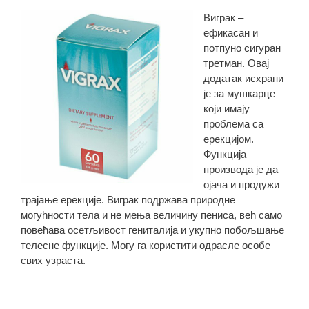
Виграк –
ефикасан и
потпуно сигуран
третман. Овај
додатак исхрани
је за мушкарце
који имају
проблема са
ерекцијом.
Функција
производа је да
ојача и продужи
трајање ерекције. Виграк подржава природне
могућности тела и не мења величину пениса, већ само
повећава осетљивост гениталија и укупно побољшање
телесне функције. Могу га користити одрасле особе
свих узраста.