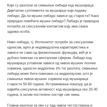
Који су разлози за смањење либида код мушкараца.
Дијетални суплементи за мушкарце који подижу
либидо. Да ли мушки либидо зависи од старости? Како
природно повећати мушки либидо? Либидо је природна
потреба за сексуалним контактом коју има свака
здрава особа.
Ниво либида, тј. Интензитет потребе за сексуалним
односом, врло је индивидуална карактеристика и
зависи не само од физиолошких функција, већ је и
дубоко повезан са менталном сфером. Либидо код
мушкараца углавном зависи од нивоа мушких полних
хормона, односно андрогена. Из тог разлога, смањење
либида може бити повезано са андропаузом, што је
смањење нивоа мушких хормона код мушкараца
старости 50-60 година. Истраживања показују да је
највећа сексуална активност код мушкараца око 20-30
година, а затим постепено постаје све нижа.
Главни разлози за ово су пад нивоа тестостерона и