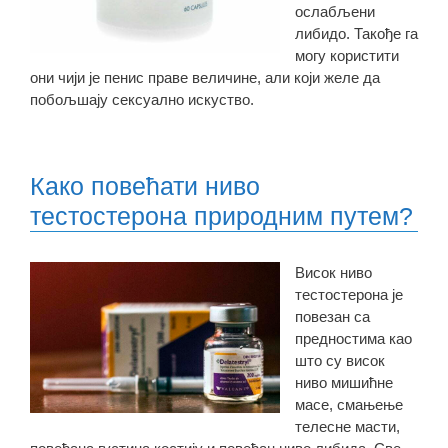
ослабљени
либидо. Такође га
могу користити
они чији је пенис праве величине, али који желе да
побољшају сексуално искуство.
Како повећати ниво
тестостерона природним путем?
Висок ниво
тестостерона је
повезан са
предностима као
што су висок
ниво мишићне
масе, смањење
телесне масти,