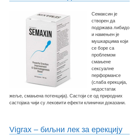
Семаксин је
створен да
подржава либидо
и намењен је
мушкарцима који
се боре са
проблемом
смањене
сексуалне
перформансе
(слаба ерекција,
недостатак
жеље, смањена потенција). Састоји се од природних
састојака чији су лековити ефекти клинички доказани.
Vigrax – биљни лек за ерекцију