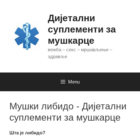
Skip
to
Дијетални
content
суплементи за
мушкарце
вежба – секс – мршављење –
здравље
Menu
Мушки либидо - Дијетални
суплементи за мушкарце
Шта је либидо?