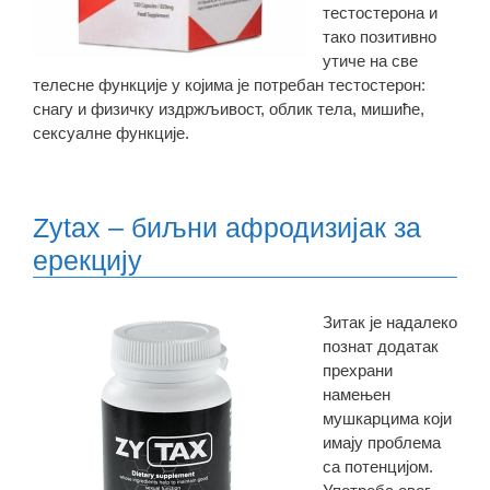
тестостерона и
тако позитивно
утиче на све
телесне функције у којима је потребан тестостерон:
снагу и физичку издржљивост, облик тела, мишиће,
сексуалне функције.
Zytax – биљни афродизијак за
ерекцију
Зитак је надалеко
познат додатак
прехрани
намењен
мушкарцима који
имају проблема
са потенцијом.