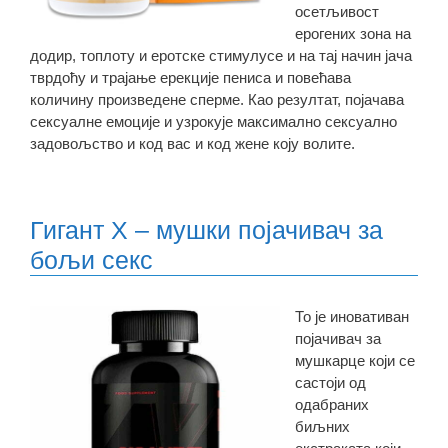
осетљивост
ерогених зона на
додир, топлоту и еротске стимулусе и на тај начин јача
тврдоћу и трајање ерекције пениса и повећава
количину произведене сперме. Као резултат, појачава
сексуалне емоције и узрокује максимално сексуално
задовољство и код вас и код жене коју волите.
Гигант X – мушки појачивач за
бољи секс
То је иновативан
појачивач за
мушкарце који се
састоји од
одабраних
биљних