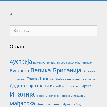
♂
Search
for:
Ознаке
Аустрија
Бабин зуб
Белгија
Биље за сексуалну потенцију
Велика Британија
Бугарска
Витамин
Данска
Грчка
Добијање мишићне масе
Б6
Гинсенг
Додатак прехрани
Ирска
Ерекција
Енерги Боост
Италија
Литванија
Кофеин
Л-аргинин
Летонија
Мађарска
Мен'с Веллнесс
Мушки либидо