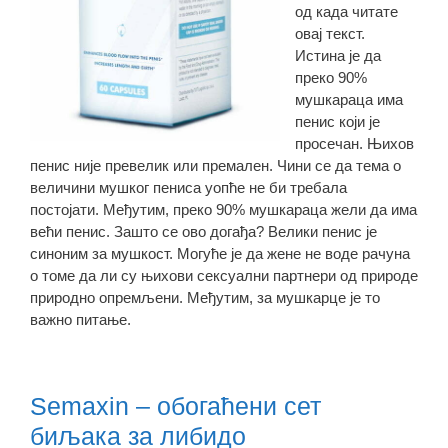
од када читате
овај текст.
Истина је да
преко 90%
мушкараца има
пенис који је
просечан. Њихов
пенис није превелик или премален. Чини се да тема о
величини мушког пениса уопће не би требала
постојати. Међутим, преко 90% мушкараца жели да има
већи пенис. Зашто се ово догађа? Велики пенис је
синоним за мушкост. Могуће је да жене не воде рачуна
о томе да ли су њихови сексуални партнери од природе
природно опремљени. Међутим, за мушкарце је то
важно питање.
Semaxin – обогаћени сет
биљака за либидо