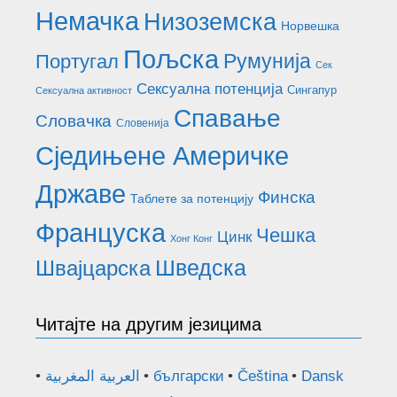
Немачка
Низоземска
Норвешка
Пољска
Румунија
Португал
Сек
Сексуална потенција
Сингапур
Сексуална активност
Спавање
Словачка
Словенија
Сједињене Америчке
Државе
Финска
Таблете за потенцију
Француска
Чешка
Цинк
Хонг Конг
Шведска
Швајцарска
Читајте на другим језицима
العربية المغربية
български
Čeština
Dansk