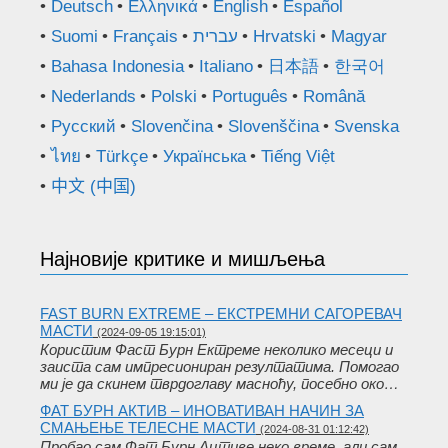
Deutsch
Ελληνικά
English
Español
Suomi
Français
עברית
Hrvatski
Magyar
Bahasa Indonesia
Italiano
日本語
한국어
Nederlands
Polski
Português
Română
Русский
Slovenčina
Slovenščina
Svenska
ไทย
Türkçe
Українська
Tiếng Việt
中文 (中国)
Најновије критике и мишљења
FAST BURN EXTREME – ЕКСТРЕМНИ САГОРЕВАЧ
МАСТИ
(2024-09-05 19:15:01)
Користим Фаст Бурн Ектреме неколико месеци и
заиста сам импресиониран резултатима. Помогао
ми је да скинем тврдоглаву масноћу, посебно око…
ФАТ БУРН АКТИВ – ИНОВАТИВАН НАЧИН ЗА
СМАЊЕЊЕ ТЕЛЕСНЕ МАСТИ
(2024-08-31 01:12:42)
Пробао сам Фат Бурн Ацтиве неко време, али сам