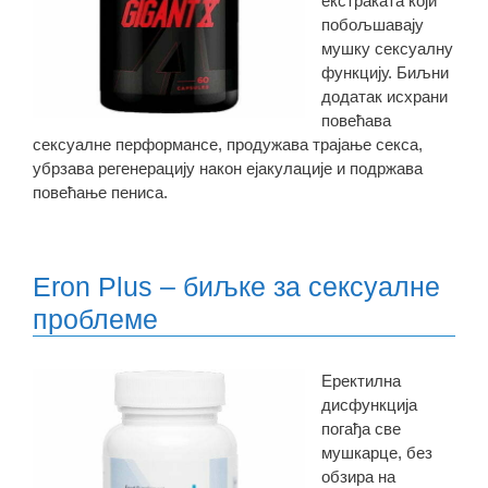
екстраката који
побољшавају
мушку сексуалну
функцију. Биљни
додатак исхрани
повећава
сексуалне перформансе, продужава трајање секса,
убрзава регенерацију након ејакулације и подржава
повећање пениса.
Eron Plus – биљке за сексуалне
проблеме
Еректилна
дисфункција
погађа све
мушкарце, без
обзира на