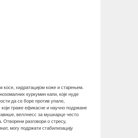
 косе, хидратацијом коже и старењем.
нозомалних куркумин капи, које нуде
ости да се боре против упале,
 који траже ефикасне и научно подржане
тавише, веллнесс за мушкарце често
. Отворени разговори о стресу,
инат, могу подржати стабилизацију