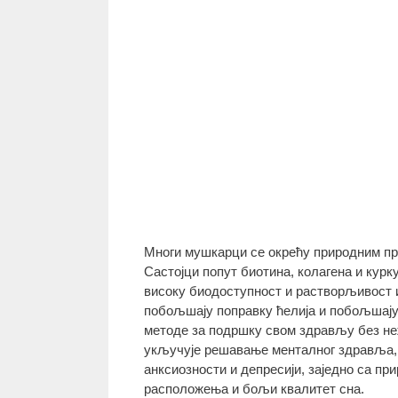
Многи мушкарци се окрећу природним пр
Састојци попут биотина, колагена и кур
високу биодоступност и растворљивост и 
побољшају поправку ћелија и побољшају
методе за подршку свом здрављу без не
укључује решавање менталног здравља, к
анксиозности и депресији, заједно са пр
расположења и бољи квалитет сна.