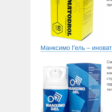
пр
Манксимо Гель – инова
См
пр
ко
ст
од
те