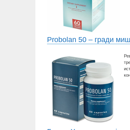
Probolan 50 – гради ми
Ре
тр
ис
ко