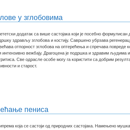
олове у зглобовима
јететски додатак са више састојака који је посебно формулисан
дршку здрављу зглобова и костију. Савршено убрзава регенераци
већава отпорност зглобова на оптерећења и спречава повреде к
и интензивно вежбају. Драгоцена је подршка и здравим људима и
тритиса. Све одрасле особе могу га користити са добрим резулт
тивности и старост.
увећање пениса
ипрема која се састоји од природних састојака. Намењено мушка