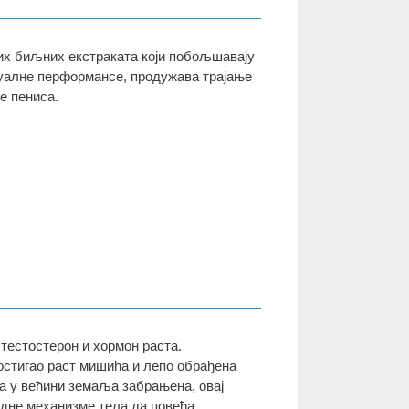
аних биљних екстраката који побољшавају
уалне перформансе, продужава трајање
е пениса.
тестостерон и хормон раста.
остигао раст мишића и лепо обрађена
на у већини земаља забрањена, овај
родне механизме тела да повећа