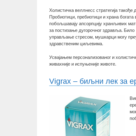
Холистичка веллнесс стратегија такође д
Пробиотици, пребиотици и храна богата
побољшавају апсорпцију хранљивих мате
за постизање дугорочног здравља. Било
управљање стресом, мушкарци могу преу
здравственим циљевима.
Усвајањем персонализованог и холистичк
живахније и испуњеније животе.
Vigrax – биљни лек за е
Ви
ер
мо
по