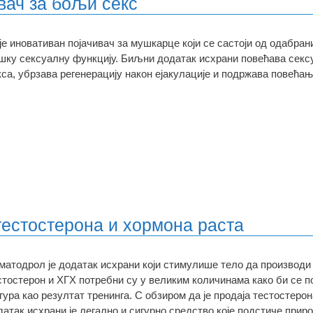
вач за бољи секс
 је иновативан појачивач за мушкарце који се састоји од одабр
шку сексуалну функцију. Биљни додатак исхрани повећава секс
кса, убрзава регенерацију након ејакулације и подржава повећањ
 тестостерона и хормона раста
матодрол је додатак исхрани који стимулише тело да производи 
стостерон и ХГХ потребни су у великим количинама како би се п
гура као резултат тренинга. С обзиром да је продаја тестостеро
датак исхрани је легално и сигурно средство које подстиче при