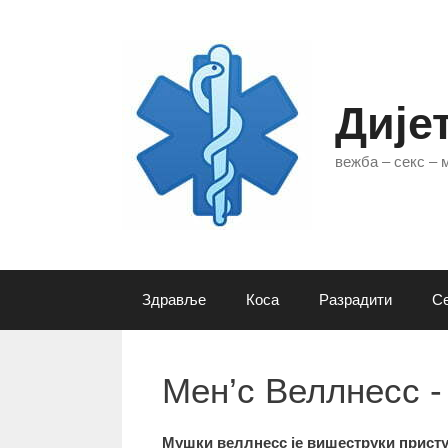
Skip
to
content
Дије
вежба – секс –
Здравље
Коса
Разрадити
Се
Мен’с Веллнесс -
Мушки веллнесс је вишеструки присту