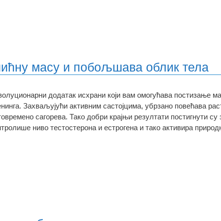
шићну масу и побољшава облик тела
волуционарни додатак исхрани који вам омогућава постизање ма
енинга. Захваљујући активним састојцима, убрзано повећава рас
товремено сагорева. Тако добри крајњи резултати постигнути с
нтролише ниво тестостерона и естрогена и тако активира природ