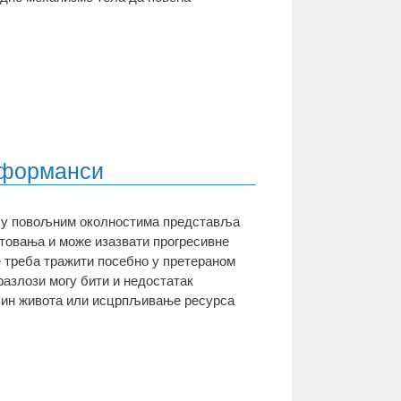
рформанси
и у повољним околностима представља
товања и може изазвати прогресивне
 треба тражити посебно у претераном
разлози могу бити и недостатак
ачин живота или исцрпљивање ресурса