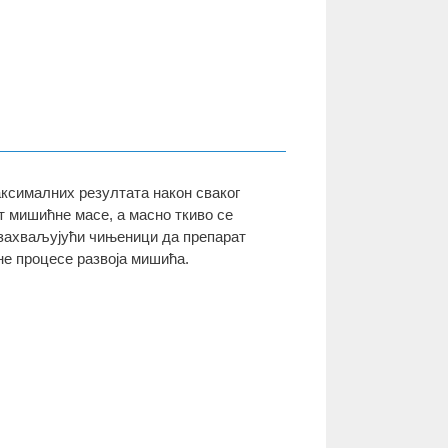
ксималних резултата након сваког
т мишићне масе, а масно ткиво се
у захваљујући чињеници да препарат
не процесе развоја мишића.