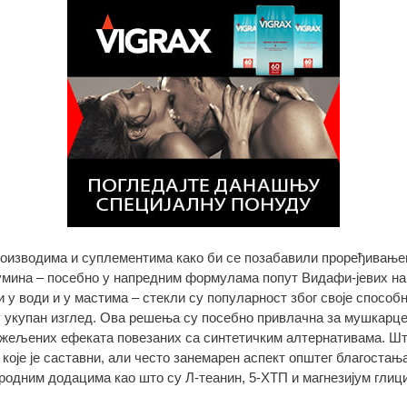
оизводима и суплементима како би се позабавили проређивањем
кумина – посебно у напредним формулама попут Видафи-јевих на
у води и у мастима – стекли су популарност због своје способн
 укупан изглед. Ова решења су посебно привлачна за мушкарце
жељених ефеката повезаних са синтетичким алтернативама. Ш
оје је саставни, али често занемарен аспект општег благостања
иродним додацима као што су Л-теанин, 5-ХТП и магнезијум глиц