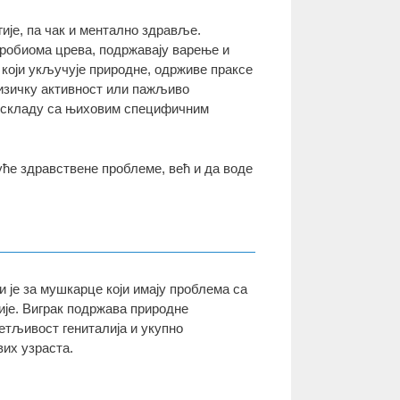
ије, па чак и ментално здравље.
робиома црева, подржавају варење и
који укључује природне, одрживе праксе
физичку активност или пажљиво
у складу са њиховим специфичним
ће здравствене проблеме, већ и да воде
и је за мушкарце који имају проблема са
ције. Виграк подржава природне
етљивост гениталија и укупно
их узраста.