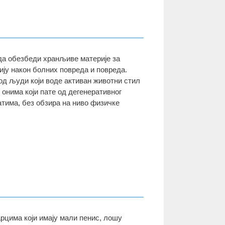
 да обезбеди хранљиве материје за
ју након болних повреда и повреда.
од људи који воде активан животни стил
 онима који пате од дегенеративног
атима, без обзира на ниво физичке
рцима који имају мали пенис, лошу