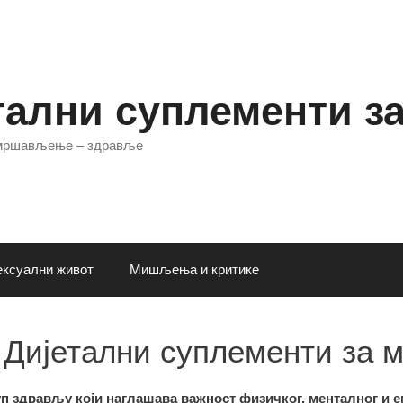
тални суплементи з
 мршављење – здравље
ксуални живот
Мишљења и критике
 Дијетални суплементи за 
п здрављу који наглашава важност физичког, менталног и 