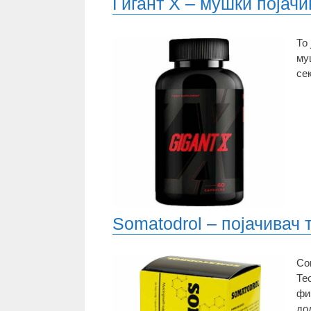
Гигант X – мушки појачи
То
му
се
Somatodrol – појачивач
Со
Те
фи
до