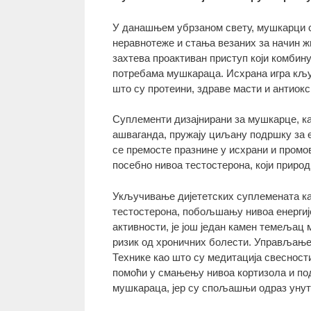
У данашњем убрзаном свету, мушкарци с
неравнотеже и стања везаних за начин ж
захтева проактиван приступ који комбин
потребама мушкараца. Исхрана игра кљу
што су протеини, здраве масти и антиок
Суплементи дизајнирани за мушкарце, као
ашваганда, пружају циљану подршку за 
се премосте празнине у исхрани и пром
посебно нивоа тестостерона, који природ
Укључивање дијететских суплемената ка
тестостерона, побољшању нивоа енергиј
активности, је још један камен темељац
ризик од хроничних болести. Управљање 
Технике као што су медитација свесности
помоћи у смањењу нивоа кортизола и по
мушкараца, јер су спољашњи одраз уну