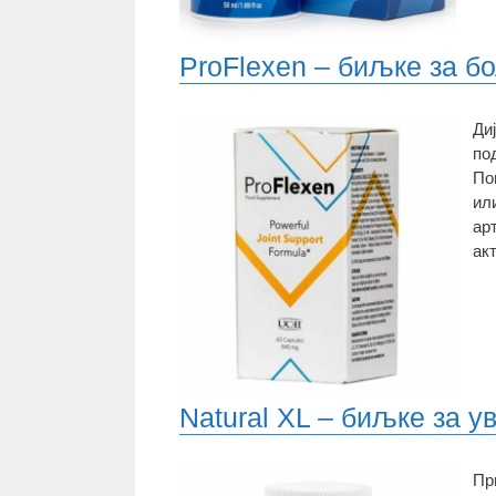
ProFlexen – биљке за б
Ди
по
По
ил
ар
ак
Natural XL – биљке за 
Пр