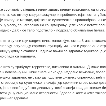
е суочавају са јединственим здравственим изазовима, од стрес
ивота, као што су кардиоваскуларни проблеми, гојазност и губи
ује природне методе, дијететске суплементе и прилагођавања 
чну улогу, са нагласком на конзумирању целе хране богате есе
сиданси да би се тело подстакло и подржало обнављање ћелија.
 што су они који садрже цинк, магнезијум, омега-3 масне кисел
енергију, регулацију хормона, функцију мишића и управљање с
овишу укупну виталност. Једнако важно за здравље мушкараца 
но опада са годинама.
о што су трибулус террестрис, пискавица и витамин Д може по
е и повећању мишићне снаге и либида. Редовно вежбање, посеб
 мушког здравља, не само да подстиче физичку спремност, већ 
стресом је од суштинског значаја, јер хронични стрес може дов
, јога и вежбе дубоког дисања, у комбинацији са адаптогеним би
дстицању емоционалне отпорности. Здравље косе и коже такођ
трашњег здравља.