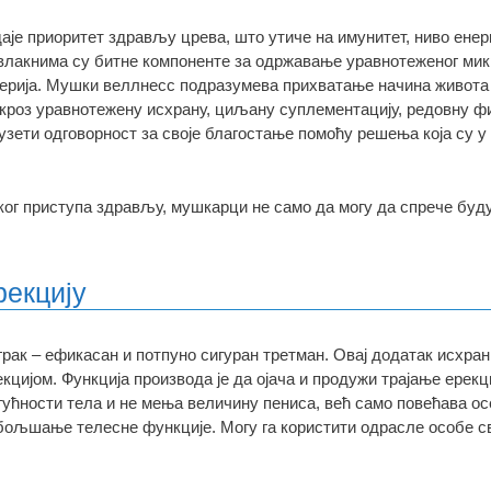
аје приоритет здрављу црева, што утиче на имунитет, ниво енерг
 влакнима су битне компоненте за одржавање уравнотеженог мик
рија. Мушки веллнесс подразумева прихватање начина живота 
 кроз уравнотежену исхрану, циљану суплементацију, редовну 
зети одговорност за своје благостање помоћу решења која су 
ог приступа здрављу, мушкарци не само да могу да спрече буду
рекцију
грак – ефикасан и потпуно сигуран третман. Овај додатак исхран
екцијом. Функција производа је да ојача и продужи трајање ерек
гућности тела и не мења величину пениса, већ само повећава ос
бољшање телесне функције. Могу га користити одрасле особе св