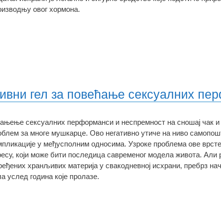
оизводњу овог хормона.
тивни гел за повећање сексуалних пе
ањење сексуалних перформанси и неспремност на сношај чак 
облем за многе мушкарце. Ово негативно утиче на ниво самопош
мпликације у међусполним односима. Узроке проблема ове врсте
ресу, који може бити последица савременог модела живота. Али 
ређених хранљивих материја у свакодневној исхрани, пребрз н
ла услед година које пролазе.