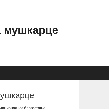
а мушкарце
мушкарце
емоционалног благостања.