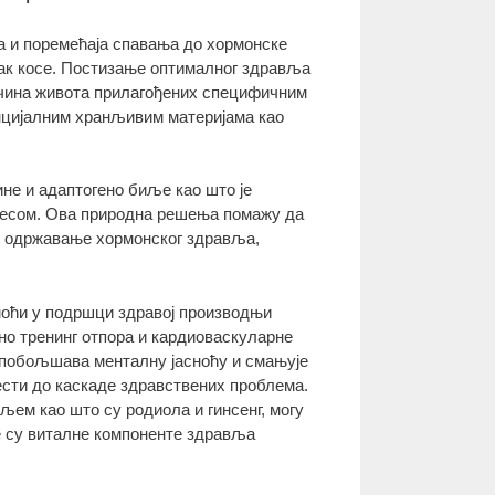
а и поремећаја спавања до хормонске
так косе. Постизање оптималног здравља
начина живота прилагођених специфичним
нцијалним хранљивим материјама као
ине и адаптогено биље као што је
тресом. Ова природна решења помажу да
је одржавање хормонског здравља,
моћи у подршци здравој производњи
но тренинг отпора и кардиоваскуларне
и побољшава менталну јасноћу и смањује
ести до каскаде здравствених проблема.
љем као што су родиола и гинсенг, могу
е су виталне компоненте здравља