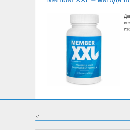
Де
ве
из
♂