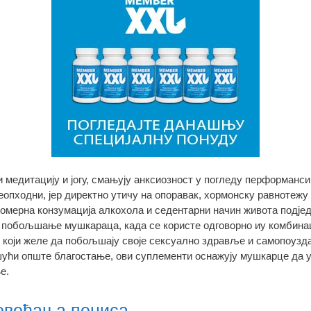
медитацију и јогу, смањују анксиозност у погледу перформанси 
еопходни, јер директно утичу на опоравак, хормонску равнотежу 
омерна конзумација алкохола и седентарни начин живота подјед
побољшање мушкараца, када се користе одговорно иу комбинаци
који желе да побољшају своје сексуално здравље и самопоузд
ћи опште благостање, ови суплементи оснажују мушкарце да уж
е.
овећања пениса