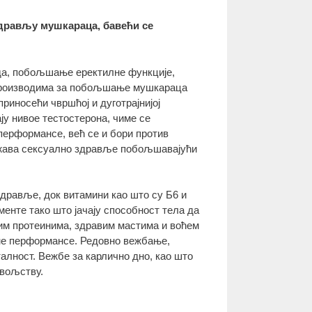
дрављу мушкараца, бавећи се
да, побољшање еректилне функције,
 производима за побољшање мушкараца
риносећи чвршћој и дуготрајнијој
ју нивое тестостерона, чиме се
перформансе, већ се и бори против
држава сексуално здравље побољшавајући
здравље, док витамини као што су Б6 и
енте тако што јачају способност тела да
им протеинима, здравим мастима и воћем
лне перформансе. Редовно вежбање,
алност. Вежбе за карлично дно, као што
овољству.