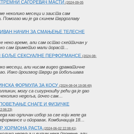
КСТРЕМНИ САГОРЕВАЧ МАСТИ
(2024-09-05
е неколико месеци и заиста сам
 Помогао ми је да скинем тврдоглаву
АТИВАН НАЧИН ЗА СМАЊЕЊЕ ТЕЛЕСНЕ
 неко време, али сам остао скептичан у
ако сам приметио мали пораст…
 И БОЉЕ СЕКСУАЛНЕ ПЕРФОРМАНСЕ
(2024-08-
ко месеци, али нисам видео драматичне
дао. Иако производ тврди да побољшава
ИНСКА ФОРМУЛА ЗА КОСУ
(2024-08-04 19:08:49)
олликин, могу са сигурношћу рећи да је дао
неколико недеља, почео сам…
– ПОВЕЋАЊЕ СНАГЕ И ФИЗИЧКЕ
2:06:23)
а као одличан избор за све који желе да
рформансе и опоравак. Комбинација 18…
ОР ХОРМОНА РАСТА
(2024-06-02 22:08:41)
колико недеља и видим неке промене, али