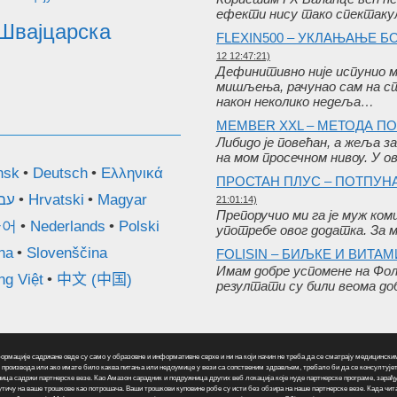
ефекти нису тако спектаку
Швајцарска
FLEXIN500 – УКЛАЊАЊЕ Б
12 12:47:21)
Дефинитивно није испунио м
мишљења, рачунао сам на с
након неколико недеља…
MEMBER XXL – МЕТОДА П
Либидо је повећан, а жеља за
на мом просечном нивоу. У 
nsk
Deutsch
Ελληνικά
ПРОСТАН ПЛУС – ПОТПУН
עב
Hrvatski
Magyar
21:01:14)
Препоручио ми га је муж комш
국어
Nederlands
Polski
употребе овог додатка. За м
na
Slovenščina
FOLISIN – БИЉКЕ И ВИТАМ
Имам добре успомене на Фоли
ng Việt
中文 (中国)
резултати су били веома доб
ије садржане овде су само у образовне и информативне сврхе и ни на који начин не треба да се сматрају медицинским 
 производа или ако имате било каква питања или недоумице у вези са сопственим здрављем, требало би да се консултујет
ница садржи партнерске везе. Као Амазон сарадник и подружница других веб локација које нуде партнерске програме, зарађу
е утичу на ваше трошкове као потрошача. Ваши трошкови куповине робе су исти без обзира на наше партнерске везе. Када 