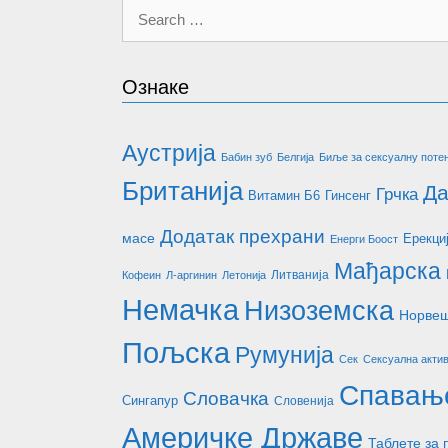
Search
for:
Ознаке
Аустрија
Бабин зуб
Белгија
Биље за сексуалну потен
Британија
Да
Грчка
Витамин Б6
Гинсенг
Додатак прехрани
масе
Ерекци
Енерги Боост
Мађарска
Литванија
Кофеин
Л-аргинин
Летонија
Немачка
Низоземска
Норве
Пољска
Румунија
Сек
Сексуална акти
Спавањ
Словачка
Сингапур
Словенија
Америчке Државе
Таблете за 