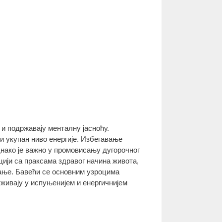
и подржавају менталну јасноћу.
и укупан ниво енергије. Избегавање
нако је важно у промовисању дугорочног
ји са праксама здравог начина живота,
ање. Бавећи се основним узроцима
ивају у испуњенијем и енергичнијем