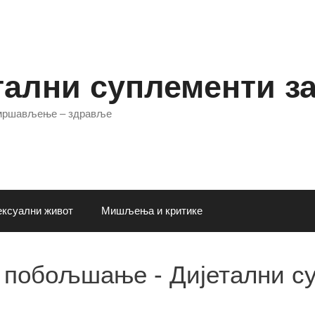
тални суплементи з
 мршављење – здравље
ксуални живот
Мишљења и критике
 побољшање - Дијетални с