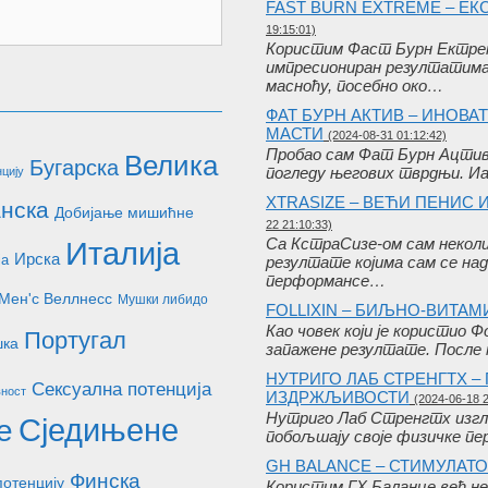
FAST BURN EXTREME – Е
19:15:01)
Користим Фаст Бурн Ектрем
импресиониран резултатима.
масноћу, посебно око…
ФАТ БУРН АКТИВ – ИНОВ
МАСТИ
(2024-08-31 01:12:42)
Пробао сам Фат Бурн Ацтиве
Велика
Бугарска
погледу његових тврдњи. И
цију
XTRASIZE – ВЕЋИ ПЕНИС
нска
Добијање мишићне
22 21:10:33)
Са КстраСизе-ом сам неколи
Италија
Ирска
ја
резултате којима сам се на
перформансе…
Мен'с Веллнесс
Мушки либидо
FOLLIXIN – БИЉНО-ВИТАМ
Као човек који је користио Ф
Португал
шка
запажене резултате. После 
НУТРИГО ЛАБ СТРЕНГТХ 
Сексуална потенција
вност
ИЗДРЖЉИВОСТИ
(2024-06-18 2
Нутриго Лаб Стренгтх изглед
Сједињене
е
побољшају своје физичке пе
GH BALANCE – СТИМУЛАТ
Финска
потенцију
Користим ГХ Баланце већ не