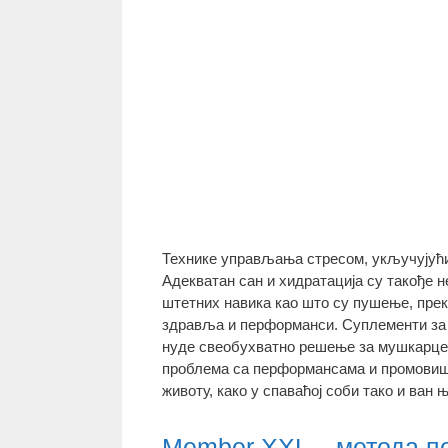
Технике управљања стресом, укључујући 
Адекватан сан и хидратација су такође н
штетних навика као што су пушење, прек
здравља и перформанси. Суплементи за 
нуде свеобухватно решење за мушкарце 
проблема са перформансама и промовишу
животу, како у спаваћој соби тако и ван њ
Member XXL – метода п