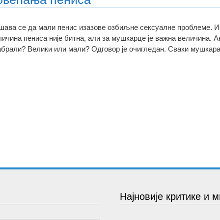
шава се да мали пенис изазове озбиљне сексуалне проблеме. Ис
личина пениса није битна, али за мушкарце је важна величина. А
абрали? Велики или мали? Одговор је очигледан. Сваки мушкара
Најновије критике и