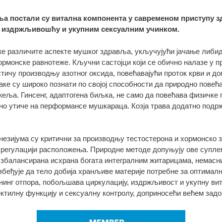
 постали су витална компонента у савременом приступу з
у, издржљивошћу и укупним сексуалним учинком.
же различите аспекте мушког здравља, укључујући јачање либи
рмонске равнотеже. Кључни састојци који се обично налазе у
стичу производњу азотног оксида, повећавајући проток крви и доп
аке су широко познати по својој способности да природно повећа
жеља. Гинсенг, адаптогена биљка, не само да повећава физичке 
тивно утиче на перформансе мушкараца. Козја трава додатно по
незијума су критични за производњу тестостерона и хормонско 
регулацији расположења. Природне методе допуњују ове суплем
балансирана исхрана богата интегралним житарицама, немасн
збеђује да тело добија хранљиве материје потребне за оптима
нинг отпора, побољшава циркулацију, издржљивост и укупну вит
ректилну функцију и сексуалну контролу, доприносећи већем зад