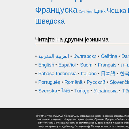
Француска
Чешка
Цинк
Хонг Конг
Шведска
Читајте на другим језицима
العربية المغربية
български
Čeština
Da
English
Español
Suomi
Français
רית
Bahasa Indonesia
Italiano
日本語
한
Português
Română
Русский
Slovenči
Svenska
ไทย
Türkçe
Українська
Tiế
ВАЖНА ИНФОРМАЦИЈА! Не објављујемо медицинске савете на овој веб страници. Информац
описаним производима треба упутити одговарајућим субјектима. Пре употребе било ког
бити типични и могу се разликовати од резултата које су други добили. Наша веб стра
извршите куповину, можда ћемо добити провизију. Партнерске везе ни на који начин н