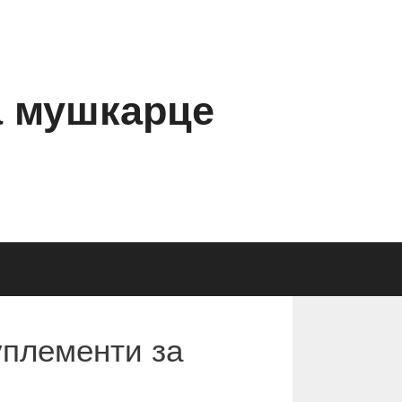
а мушкарце
уплементи за