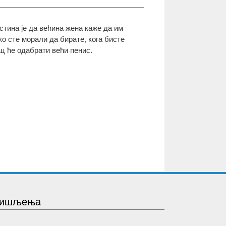
тина је да већина жена каже да им
ко сте морали да бирате, кога бисте
ц ће одабрати већи пенис.
 мишљења