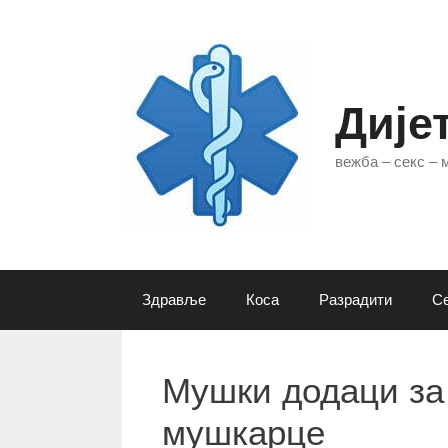
Skip
to
content
Дије
вежба – секс –
Здравље
Коса
Разрадити
Се
Мушки додаци за
мушкарце