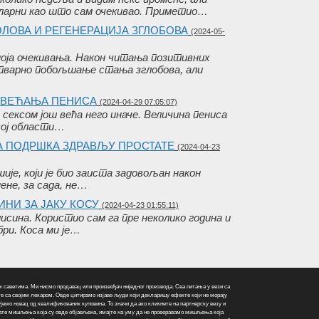
ларни као што сам очекивао. Приметио…
ОЛОВА И РЕГЕНЕРАЦИЈА ЗГЛОБОВА
(2024-05-
оја очекивања. Након читања позитивних
тварно побољшање стања зглобова, али
ОВЕЋАЊА ПЕНИСА
(2024-04-29 07:05:07)
 сексом још већа него иначе. Величина пениса
овој области…
А ПОДРШКА ЗДРАВЉУ ПРОСТАТЕ
(2024-04-23
ије, који је био заиста задовољан након
ене, за сада, не…
ИНИ ЗА ЈАКУ КОСУ
(2024-04-23 01:55:11)
сина. Користио сам га пре неколико година и
ри. Коса ми је…
саветима. Ми нисмо продавац или произвођач ниједног производа. Сва питања у вези са
е са својим лекаром. Овде цитирамо изјаве људи који декларишу ефекте који не морају
јемо новац од квалификованих куповина. То значи да ако кликнете на партнерску везу и
читате мишљења која су овде објављена, имајте на уму да не проверавамо мишљења која