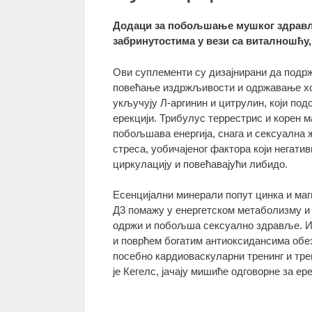
Додаци за побољшање мушког здравља
забринутостима у вези са виталношћ
Ови суплементи су дизајнирани да подр
повећање издржљивости и одржавање хо
укључују Л-аргинин и цитрулин, који под
ерекцији. Трибулус террестрис и корен м
побољшава енергија, снага и сексуална 
стреса, уобичајеног фактора који нега
циркулацију и повећавајући либидо.
Есенцијални минерали попут цинка и маг
Д3 помажу у енергетском метаболизму и 
одржи и побољша сексуално здравље. Из
и поврћем богатим антиоксидансима обе
посебно кардиоваскуларни тренинг и тре
је Кегелс, јачају мишиће одговорне за е