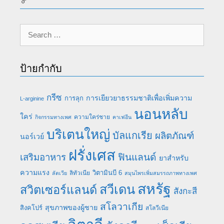
♂
Search
for:
ป้ายกำกับ
กรีซ
การเยียวยาธรรมชาติเพื่อเพิ่มความ
การลุก
L-arginine
นอนหลับ
ใคร่
ความใคร่ชาย
กิจกรรมทางเพศ
คาเฟอีน
บริเตนใหญ่
บัลแกเรีย
ผลิตภัณฑ์
นอร์เวย์
ฝรั่งเศส
เสริมอาหาร
ฟินแลนด์
ยาสำหรับ
ความแรง
วิตามินบี 6
ลิทัวเนีย
ลัตเวีย
สมุนไพรเพิ่มสมรรถภาพทางเพศ
สหรัฐ
สวีเดน
สวิตเซอร์แลนด์
สังกะสี
สโลวาเกีย
สุขภาพของผู้ชาย
สิงคโปร์
สโลวีเนีย