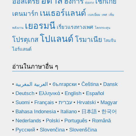
อิตาลี
ออสเตรีย
ฮังการี
เช็กเกีย
ฮ่องกง
เนเธอร์แลนด์
เดนมาร์ก
เบลเยี่ยม
เพศ
เพิ่ม
เยอรมนี
เรี่ยวแรงทางเพศ
พลังงาน
โคกกระสุน
โปแลนด์
โรมาเนีย
โปรตุเกส
โสมจีน
ไอร์แลนด์
อ่านในภาษาอื่น ๆ
العربية المغربية
български
Čeština
Dansk
Deutsch
Ελληνικά
English
Español
Suomi
Français
עברית
Hrvatski
Magyar
Bahasa Indonesia
Italiano
日本語
한국어
Nederlands
Polski
Português
Română
Русский
Slovenčina
Slovenščina