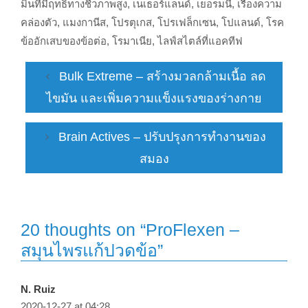
มินที่มีฤทธิ์ทางชีวภาพสูง
,
เนเธอร์แลนด์
,
เยอรมนี
,
เรื่องความ
คล่องตัว
,
แมงกานีส
,
โปรตุเกส
,
โปรเฟล็กเซน
,
โปแลนด์
,
โรค
ข้ออักเสบของข้อต่อ
,
โรมาเนีย
,
ไลฟ์สไตล์ที่แอคทีฟ
Bulk Extreme – สร้างมวลกล้ามเนื้อ ลด
ไขมัน และเพิ่มความแข็งแรงของร่างกาย
Brain Actives – ปรับปรุงการทำงานของ
สมอง
20 thoughts on “ProFlexen –
สมุนไพรแก้ปวดข้อ”
N. Ruiz
2020-12-27 at 04:28