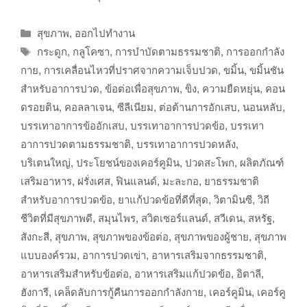
Categories
สุขภาพ
,
ออกไปทำงาน
Tags
กระดูก
,
กลูโคซา
,
การบำบัดตามธรรมชาติ
,
การออกกำลัง
กาย
,
การเคลื่อนไหวที่ปราศจากความเจ็บปวด
,
ขมิ้น
,
ขมิ้นชัน
สำหรับอาการปวด
,
ข้อต่อเพื่อสุขภาพ
,
ขิง
,
ความยืดหยุ่น
,
คอน
ดรอยติน
,
คอลลาเจน
,
ซีลีเนียม
,
ต่อต้านการอักเสบ
,
นอนหลับ
,
บรรเทาอาการข้ออักเสบ
,
บรรเทาอาการปวดข้อ
,
บรรเทา
อาการปวดตามธรรมชาติ
,
บรรเทาอาการปวดหลัง
,
บริเตนใหญ่
,
ประโยชน์ของเคอร์คูมิน
,
ปวดสะโพก
,
ผลิตภัณฑ์
เสริมอาหาร
,
ฝรั่งเศส
,
ฟินแลนด์
,
มะละกอ
,
ยาธรรมชาติ
สำหรับอาการปวดข้อ
,
ยาแก้ปวดข้อที่ดีที่สุด
,
วิตามินซี
,
วิถี
ชีวิตที่มีสุขภาพดี
,
สมุนไพร
,
สวิตเซอร์แลนด์
,
สวีเดน
,
สหรัฐ
,
สังกะสี
,
สุขภาพ
,
สุขภาพของข้อต่อ
,
สุขภาพของผู้ชาย
,
สุขภาพ
แบบองค์รวม
,
อาการปวดเข่า
,
อาหารเสริมจากธรรมชาติ
,
อาหารเสริมสำหรับข้อต่อ
,
อาหารเสริมแก้ปวดข้อ
,
อิตาลี
,
ฮังการี
,
เคล็ดลับการกู้คืนการออกกำลังกาย
,
เคอร์คูมิน
,
เคอร์คู