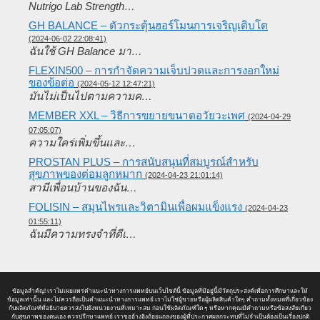
Nutrigo Lab Strength…
GH BALANCE – ตัวกระตุ้นฮอร์โมนการเจริญเติบโต
(2024-06-02 22:08:41)
ฉันใช้ GH Balance มา…
FLEXIN500 – การกำจัดความเจ็บปวดและการงอกใหม่
ของข้อต่อ
(2024-05-12 12:47:21)
มันไม่เป็นไปตามความค…
MEMBER XXL – วิธีการขยายขนาดอวัยวะเพศ
(2024-04-29
07:05:07)
ความใคร่เพิ่มขึ้นและ…
PROSTAN PLUS – การสนับสนุนที่สมบูรณ์สำหรับ
สุขภาพของต่อมลูกหมาก
(2024-04-23 21:01:14)
สามีเพื่อนบ้านของฉัน…
FOLISIN – สมุนไพรและวิตามินเพื่อผมแข็งแรง
(2024-04-23
01:55:11)
ฉันมีความทรงจำที่ดีเ…
ข้อมูลสำคัญ! เราไม่เผยแพร่คำแนะนำทางการแพทย์บนเว็บไซต์นี้ ข้อมูลที่มีอยู่นี้มีวัตถุประสงค์เพื่อการศึกษาและให้
ข้อมูลเท่านั้น และไม่ควรถือเป็นคำแนะนำทางการแพทย์ เราไม่ใช่ผู้ขายหรือผู้ผลิตสินค้าใดๆ คำถามทั้งหมดที่เกี่ยวข้อง
กับผลิตภัณฑ์ที่อธิบายควรส่งไปยังหน่วยงานที่เหมาะสม ก่อนใช้ผลิตภัณฑ์ใด ๆ หรือหากคุณมีคำถามหรือข้อสงสัยเกี่ยว
กับสุขภาพของตนเอง ควรปรึกษาแพทย์ เราขออ้างอิงถ้อยแถลงของผู้ที่ประกาศผลกระทบที่ไม่จำเป็นต้องเป็นเรื่องปกติ