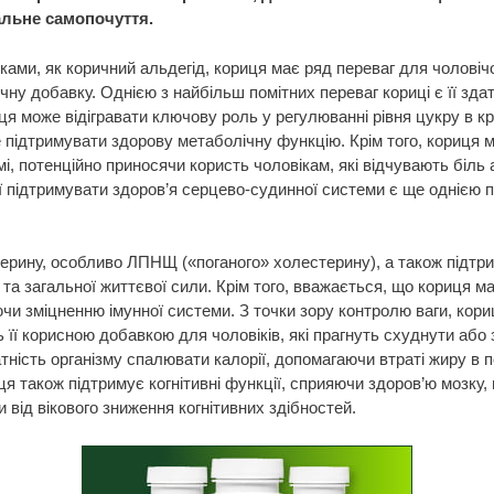
альне самопочуття.
ами, як коричний альдегід, кориця має ряд переваг для чоловічо
чну добавку. Однією з найбільш помітних переваг кориці є її здат
я може відігравати ключову роль у регулюванні рівня цукру в кро
е підтримувати здорову метаболічну функцію. Крім того, кориця 
, потенційно приносячи користь чоловікам, які відчувають біль 
ії підтримувати здоров’я серцево-судинної системи є ще однією
ерину, особливо ЛПНЩ («поганого» холестерину), а також підтри
а загальної життєвої сили. Крім того, вважається, що кориця ма
ючи зміцненню імунної системи. З точки зору контролю ваги, ко
 її корисною добавкою для чоловіків, які прагнуть схуднути або 
тність організму спалювати калорії, допомагаючи втраті жиру в 
иця також підтримує когнітивні функції, сприяючи здоров’ю мозк
від вікового зниження когнітивних здібностей.