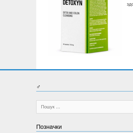
здо
♂
Пошук:
Позначки