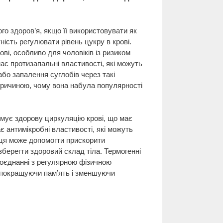
го здоров’я, якщо її використовувати як
ність регулювати рівень цукру в крові.
ві, особливо для чоловіків із ризиком
має протизапальні властивості, які можуть
або запалення суглобів через такі
 причиною, чому вона набула популярності
мує здорову циркуляцію крові, що має
є антимікробні властивості, які можуть
риця може допомогти прискорити
зберегти здоровий склад тіла. Термогенні
поєднанні з регулярною фізичною
у, покращуючи пам’ять і зменшуючи