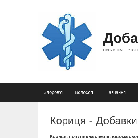
Перейти
до
контенту
Доба
навчання – стать
Здоров’я
Волосся
Навчання
Кориця - Добавки
Кориця,
популярна спеція, відома сво