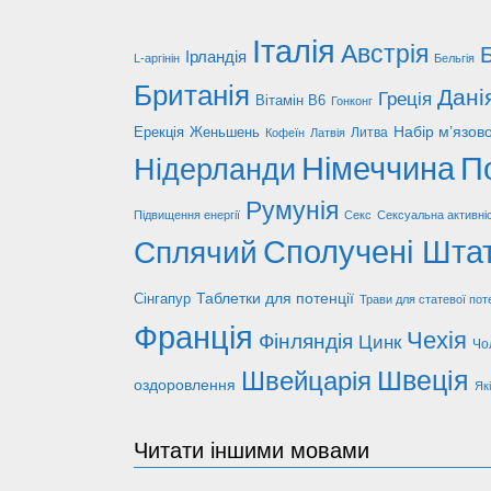
Італія
Австрія
Б
Ірландія
L-аргінін
Бельгія
Британія
Дані
Греція
Вітамін В6
Гонконг
Набір м’язов
Ерекція
Женьшень
Литва
Кофеїн
Латвія
Німеччина
П
Нідерланди
Румунія
Підвищення енергії
Секс
Сексуальна активні
Сполучені Шта
Сплячий
Таблетки для потенції
Сінгапур
Трави для статевої поте
Франція
Чехія
Фінляндія
Цинк
Чо
Швеція
Швейцарія
оздоровлення
Які
Читати іншими мовами