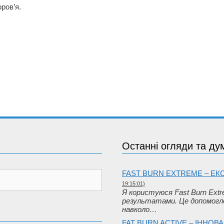
ров’я.
Останні огляди та ду
FAST BURN EXTREME – Е
19:15:01)
Я користуюся Fast Burn Extre
результатами. Це допомогло
навколо…
FAT BURN ACTIVE – ІННО