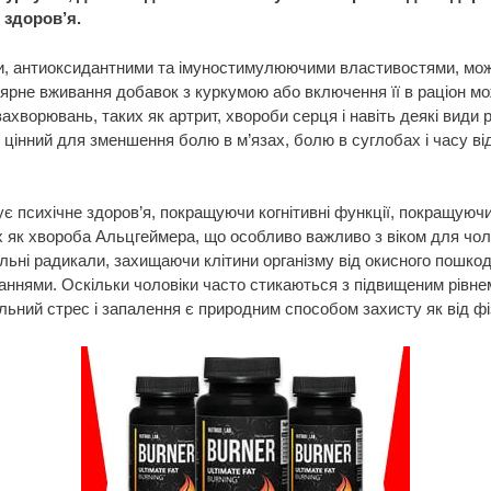
 здоров’я.
и, антиоксидантними та імуностимулюючими властивостями, мож
улярне вживання добавок з куркумою або включення її в раціон м
хворювань, таких як артрит, хвороби серця і навіть деякі види р
інний для зменшення болю в м’язах, болю в суглобах і часу від
ує психічне здоров’я, покращуючи когнітивні функції, покращуючи
 як хвороба Альцгеймера, що особливо важливо з віком для чоло
льні радикали, захищаючи клітини організму від окисного пошко
аннями. Оскільки чоловіки часто стикаються з підвищеним рівне
ний стрес і запалення є природним способом захисту як від фіз