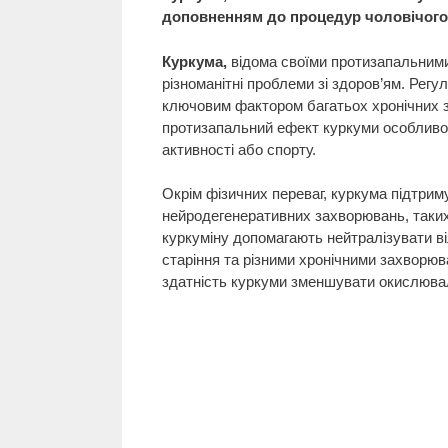
доповненням до процедур чоловічого
Куркума,
відома своїми протизапальним
різноманітні проблеми зі здоров’ям. Рег
ключовим фактором багатьох хронічних за
протизапальний ефект куркуми особливо ц
активності або спорту.
Окрім фізичних переваг, куркума підтрим
нейродегенеративних захворювань, таких
куркуміну допомагають нейтралізувати ві
старіння та різними хронічними захворюв
здатність куркуми зменшувати окислюваль