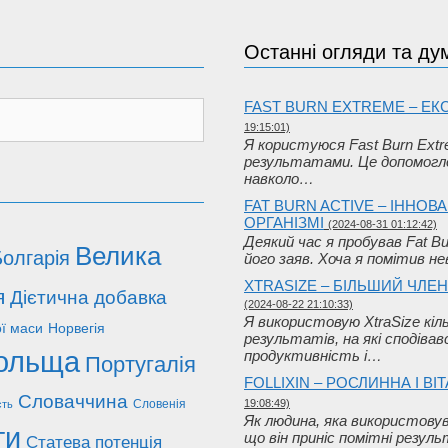
Останні огляди та ду
FAST BURN EXTREME – Е
19:15:01)
Я користуюся Fast Burn Extre
результатами. Це допомогло
навколо…
FAT BURN ACTIVE – ІННО
ОРГАНІЗМІ
(2024-08-31 01:12:42)
Деякий час я пробував Fat B
Велика
олгарія
його заяв. Хоча я помітив не
XTRASIZE – БІЛЬШИЙ ЧЛЕН
я
Дієтична добавка
(2024-08-22 21:10:33)
Я використовую XtraSize кіль
ої маси
Норвегія
результатів, на які сподіва
ольща
продуктивність і…
Португалія
FOLLIXIN – РОСЛИННА І 
Словаччина
Словенія
19:08:49)
сть
Як людина, яка використовува
ти
що він приніс помітні резул
Статева потенція