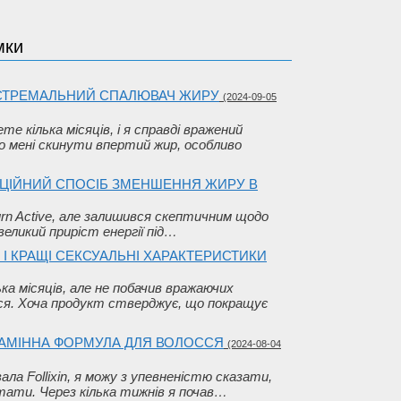
мки
КСТРЕМАЛЬНИЙ СПАЛЮВАЧ ЖИРУ
(2024-09-05
me кілька місяців, і я справді вражений
 мені скинути впертий жир, особливо
ВАЦІЙНИЙ СПОСІБ ЗМЕНШЕННЯ ЖИРУ В
urn Active, але залишився скептичним щодо
великий приріст енергії під…
 І КРАЩІ СЕКСУАЛЬНІ ХАРАКТЕРИСТИКИ
ка місяців, але не побачив вражаючих
вся. Хоча продукт стверджує, що покращує
ВІТАМІННА ФОРМУЛА ДЛЯ ВОЛОССЯ
(2024-08-04
ла Follixin, я можу з упевненістю сказати,
ьтати. Через кілька тижнів я почав…