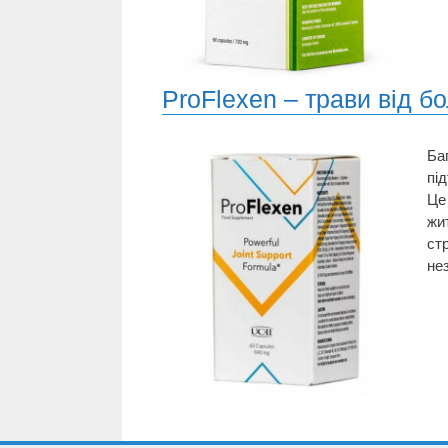
ProFlexen – трави від б
Ба
пі
Це
жи
ст
нез