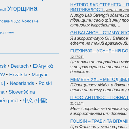
НУТРІГО ЛАБ СТРЕНГТХ – 
Угорщина
ВИТРИВАЛОСТІ
нції
(2024-06-18 22:0
Nutrigo Lab Strength здаєть
підвищити свою фізичну про
Чоловіче
ловіче лібідо
активних інгредієнтів,…
GH BALANCE – СТИМУЛЯТ
рці сланкі
Я використовую GH Balance вж
ефект не такий вражаючий, 
FLEXIN500 – УСУНЕННЯ БО
12:47:21)
Це точно не виправдало моїх
nsk
Deutsch
Ελληνικά
я розраховував на реальне по
декількох…
עב
Hrvatski
Magyar
MEMBER XXL – МЕТОД ЗБІ
국어
Nederlands
Polski
Підвищилося лібідо, а бажанн
пеніса на моєму середньому р
na
Slovenščina
ПРОСТАН ПЛЮС – ПОВНА 
iếng Việt
中文 (中国)
21:01:14)
Мені її порадив мій чоловік-с
використанням цієї добавки.
FOLISIN – ТРАВИ ТА ВІТА
Про Фолизин у мене хороші с