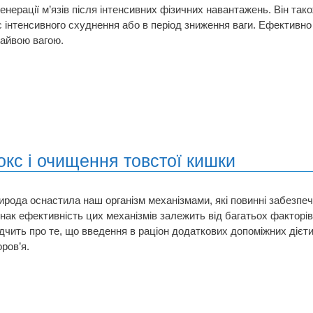
генерації м’язів після інтенсивних фізичних навантажень. Він так
с інтенсивного схуднення або в період зниження ваги. Ефективн
зайвою вагою.
окс і очищення товстої кишки
ирода оснастила наш організм механізмами, які повинні забезпеч
нак ефективність цих механізмів залежить від багатьох факторів
ідчить про те, що введення в раціон додаткових допоміжних діє
ров’я.