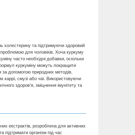
ень холестерину та підтримуючи здоровий
 проблемою для чоловіків. Хоча куркуму
куміну часто необхідні добавки, оскільки
 формул куркуміну можуть покращити
’я за допомогою природних методів,
як каррі, смузі або чаї. Використовуючи
ічного здоров’я, зміцнення імунітету та
них екстрактів, розроблена для активних
а підтримати організм під час