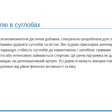
олю в суглобах
гатокомпонентна дієтична добавка, спеціально розроблена для 
дтримки здоров’я суглобів та кісток. Він чудово прискорює регене
 підвищує стійкість суглобів до навантажень і запобігає травмам 
ття або інтенсивно займаються спортом. Це цінна підтримка як дл
раждає на дегенеративний артрит. Усі дорослі можуть використо
алежно від рівня фізичної активності та віку.