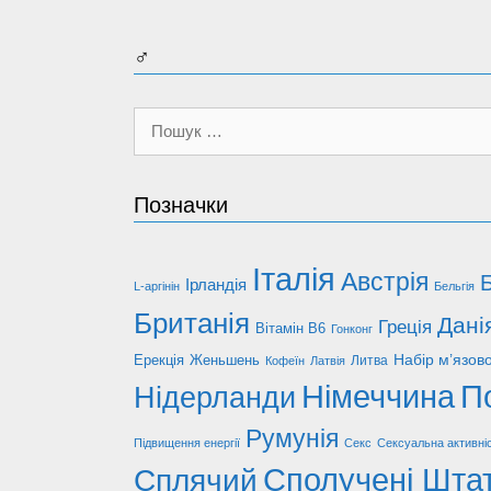
♂
Пошук:
Позначки
Італія
Австрія
Б
Ірландія
L-аргінін
Бельгія
Британія
Дані
Греція
Вітамін В6
Гонконг
Набір м’язов
Ерекція
Женьшень
Литва
Кофеїн
Латвія
Німеччина
П
Нідерланди
Румунія
Підвищення енергії
Секс
Сексуальна активні
Сполучені Шта
Сплячий