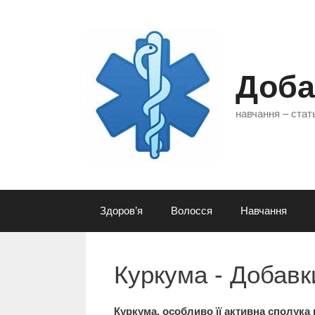
Перейти
до
контенту
Доба
навчання – стать
Здоров’я
Волосся
Навчання
Куркума - Добавк
Куркума,
особливо її активна сполука