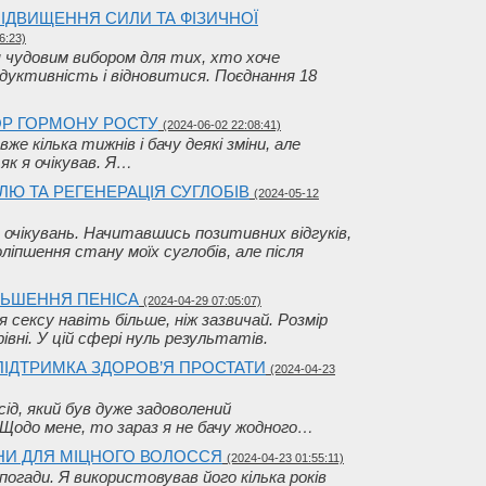
ПІДВИЩЕННЯ СИЛИ ТА ФІЗИЧНОЇ
6:23)
ся чудовим вибором для тих, хто хоче
дуктивність і відновитися. Поєднання 18
ОР ГОРМОНУ РОСТУ
(2024-06-02 22:08:41)
е кілька тижнів і бачу деякі зміни, але
як я очікував. Я…
ЛЮ ТА РЕГЕНЕРАЦІЯ СУГЛОБІВ
(2024-05-12
 очікувань. Начитавшись позитивних відгуків,
ліпшення стану моїх суглобів, але після
ЛЬШЕННЯ ПЕНІСА
(2024-04-29 07:05:07)
я сексу навіть більше, ніж зазвичай. Розмір
івні. У цій сфері нуль результатів.
ПІДТРИМКА ЗДОРОВ’Я ПРОСТАТИ
(2024-04-23
усід, який був дуже задоволений
 Щодо мене, то зараз я не бачу жодного…
МІНИ ДЛЯ МІЦНОГО ВОЛОССЯ
(2024-04-23 01:55:11)
погади. Я використовував його кілька років