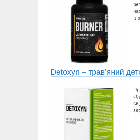
ре
ча
із 
Detoxyn – трав’яний дет
Пр
Од
св
здо