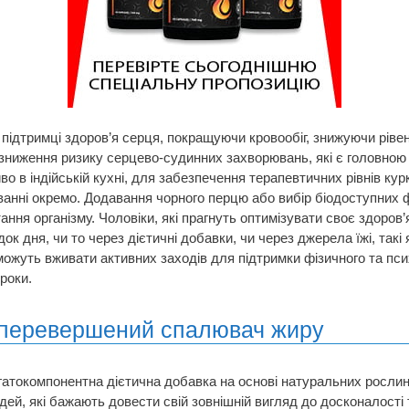
 підтримці здоров’я серця, покращуючи кровообіг, знижуючи рів
 зниження ризику серцево-судинних захворювань, які є головною
о в індійській кухні, для забезпечення терапевтичних рівнів кур
ванні окремо. Додавання чорного перцю або вибір біодоступних
ння організму. Чоловіки, які прагнуть оптимізувати своє здоров
к дня, чи то через дієтичні добавки, чи через джерела їжі, такі 
ожуть вживати активних заходів для підтримки фізичного та псих
роки.
неперевершений спалювач жиру
гатокомпонентна дієтична добавка на основі натуральних рослин
дей, які бажають довести свій зовнішній вигляд до досконалості т