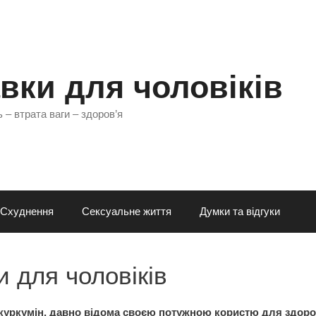
вки для чоловіків
 – втрата ваги – здоров’я
Схуднення
Сексуальне життя
Думки та відгуки
и для чоловіків
 куркумін, давно відома своєю потужною користю для здоров