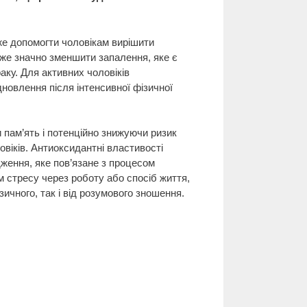
е допомогти чоловікам вирішити
оже значно зменшити запалення, яке є
аку. Для активних чоловіків
новлення після інтенсивної фізичної
 пам’ять і потенційно знижуючи ризик
віків. Антиоксидантні властивості
дження, яке пов’язане з процесом
м стресу через роботу або спосіб життя,
ичного, так і від розумового зношення.