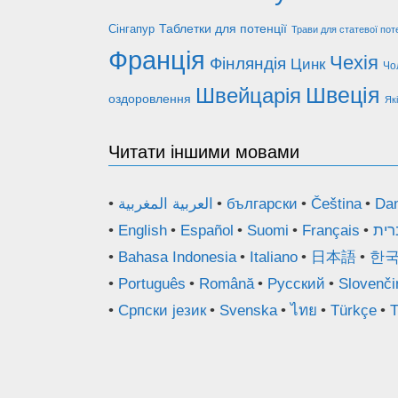
Таблетки для потенції
Сінгапур
Трави для статевої поте
Франція
Чехія
Фінляндія
Цинк
Чо
Швеція
Швейцарія
оздоровлення
Які
Читати іншими мовами
العربية المغربية
български
Čeština
Da
English
Español
Suomi
Français
רית
Bahasa Indonesia
Italiano
日本語
한
Português
Română
Русский
Slovenči
Српски језик
Svenska
ไทย
Türkçe
T