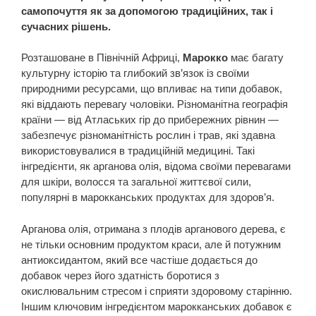
самопочуття як за допомогою традиційних, так і
сучасних рішень.
Розташоване в Північній Африці,
Марокко
має багату
культурну історію та глибокий зв’язок із своїми
природними ресурсами, що впливає на типи добавок,
які віддають перевагу чоловіки. Різноманітна географія
країни — від Атлаських гір до прибережних рівнин —
забезпечує різноманітність рослин і трав, які здавна
використовувалися в традиційній медицині. Такі
інгредієнти, як арганова олія, відома своїми перевагами
для шкіри, волосся та загальної життєвої сили,
популярні в марокканських продуктах для здоров’я.
Арганова олія, отримана з плодів арганового дерева, є
не тільки основним продуктом краси, але й потужним
антиоксидантом, який все частіше додається до
добавок через його здатність боротися з
окислювальним стресом і сприяти здоровому старінню.
Іншим ключовим інгредієнтом марокканських добавок є