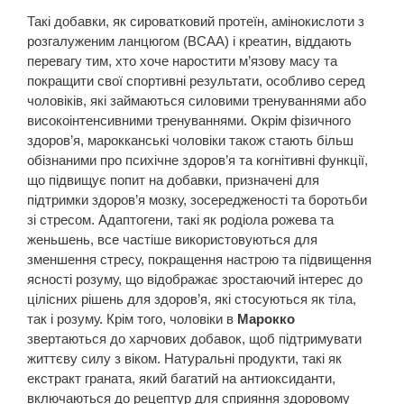
Такі добавки, як сироватковий протеїн, амінокислоти з
розгалуженим ланцюгом (BCAA) і креатин, віддають
перевагу тим, хто хоче наростити м’язову масу та
покращити свої спортивні результати, особливо серед
чоловіків, які займаються силовими тренуваннями або
високоінтенсивними тренуваннями. Окрім фізичного
здоров’я, марокканські чоловіки також стають більш
обізнаними про психічне здоров’я та когнітивні функції,
що підвищує попит на добавки, призначені для
підтримки здоров’я мозку, зосередженості та боротьби
зі стресом. Адаптогени, такі як родіола рожева та
женьшень, все частіше використовуються для
зменшення стресу, покращення настрою та підвищення
ясності розуму, що відображає зростаючий інтерес до
цілісних рішень для здоров’я, які стосуються як тіла,
так і розуму. Крім того, чоловіки в
Марокко
звертаються до харчових добавок, щоб підтримувати
життєву силу з віком. Натуральні продукти, такі як
екстракт граната, який багатий на антиоксиданти,
включаються до рецептур для сприяння здоровому