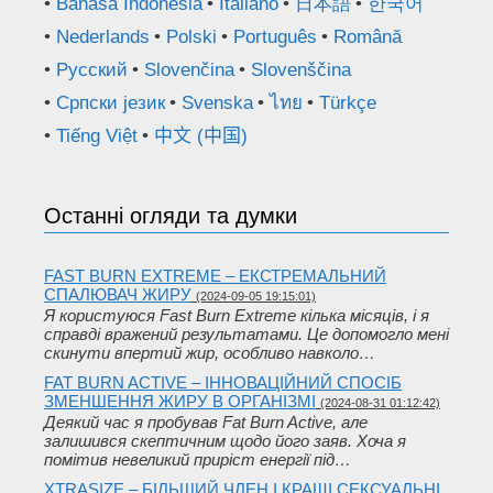
Bahasa Indonesia
Italiano
日本語
한국어
Nederlands
Polski
Português
Română
Русский
Slovenčina
Slovenščina
Српски језик
Svenska
ไทย
Türkçe
Tiếng Việt
中文 (中国)
Останні огляди та думки
FAST BURN EXTREME – ЕКСТРЕМАЛЬНИЙ
СПАЛЮВАЧ ЖИРУ
(2024-09-05 19:15:01)
Я користуюся Fast Burn Extreme кілька місяців, і я
справді вражений результатами. Це допомогло мені
скинути впертий жир, особливо навколо…
FAT BURN ACTIVE – ІННОВАЦІЙНИЙ СПОСІБ
ЗМЕНШЕННЯ ЖИРУ В ОРГАНІЗМІ
(2024-08-31 01:12:42)
Деякий час я пробував Fat Burn Active, але
залишився скептичним щодо його заяв. Хоча я
помітив невеликий приріст енергії під…
XTRASIZE – БІЛЬШИЙ ЧЛЕН І КРАЩІ СЕКСУАЛЬНІ