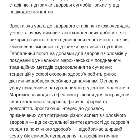
старінню, підтримки здоров’я суглобів і захисту від
пошкодження клітин.
Зростаюча увага до здорового старіння також очевидна
у зростаючому використанні колагенових добавок, які
використовуються для підвищення еластичності шкіри,
зменшення зморшок і підтримки рухливості суглобів.
Глобальний попит на добавки для здоров’я чоловіків у
поєднанні з унікальним марокканським поєднанням
традиційних методів оздоровлення та сучасних
тенденцій у сфері охорони здоров’я робить ринок
дієтичних добавок особливо динамічним. Основну
увагу приділяючи натуральним інгредієнтам, чоловіки в
Марокко
знаходять ефективні рішення для покращення
свого загального здоров’я, фізичної форми та
довголіття. Зростаючий інтерес до добавок,
призначених для підтримки різних аспектів чоловічого
здоров’я — від сексуальної життєздатності до здоров’я
серця та психічного здоров’я — відображає ширший
зсув у бік самообслуговування та профілактичних