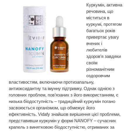
Куркумін, активна
речовина, що
міститься в
куркумі, протягом
багатьох років
привертає увагу
вчених і
любителів
здоров’я завдяки
своїм
різноманітним
оздоровчим
властивостям, включаючи протизапальну,
антиоксидантну та імунну підтримку. Однак однією з
головних проблем, пов’язаних з його використанням, є
низька біодоступність – традиційний куркумін погано
засвоюється організмом, що обмежує його
ефективність. Vidafy знайшов вирішення цієї проблеми,
представивши куркумін у формі NANOFY – сучасних
крапель з винятковою біодоступністю, отриманих за