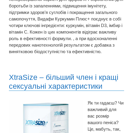
боротьби із запаленнями, підвищення імунітету,
підтримки здоров’я суглобів і покращення загального
самопочуття, Видафи Куркумин Плюс+ поєднує в собі
чотири ключові інгредієнти: куркумін, вітамін D3, імбир і
вітамін С. Кожен із цих компонентів відіграє важливу
роль в ефективності формули. , а при вдосконаленні
передових нанотехнологій результатом є добавка з
винятковою біодоступністю та ефективністю.
XtraSize – більший член і кращі
сексуальні характеристики
Як ти гадаєш? Чи
важливий для
вас розмір
вашого пеніса?
Це, мабуть, так,