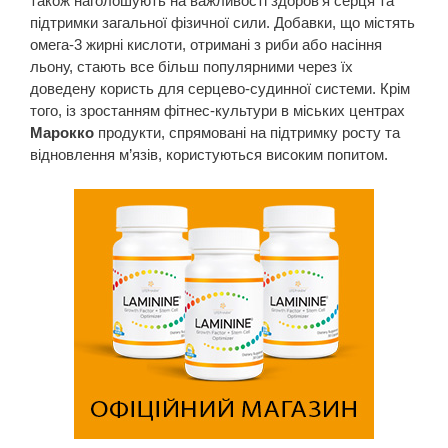
також наголошують на важливості здоров’я серця та
підтримки загальної фізичної сили. Добавки, що містять
омега-3 жирні кислоти, отримані з риби або насіння
льону, стають все більш популярними через їх
доведену користь для серцево-судинної системи. Крім
того, із зростанням фітнес-культури в міських центрах
Марокко
продукти, спрямовані на підтримку росту та
відновлення м’язів, користуються високим попитом.