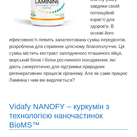
завдяки своїй
потенційній
користі для
здоров’я. В
основі його
ефективності лежить запатентована суміш інгредієнтів,
розроблена для сприяння цілісному благополуччю. Ця
суміш містить екстракт заплідненого пташиного яйця,
морський білок і білки рослинного походження, які
діють синергетично для підтримки природних
регенеративних процесів організму. Але як саме працює
Ламініна і чим він виділяється?
Vidafy NANOFY – куркумін з
технологією наночастинок
BioMS™