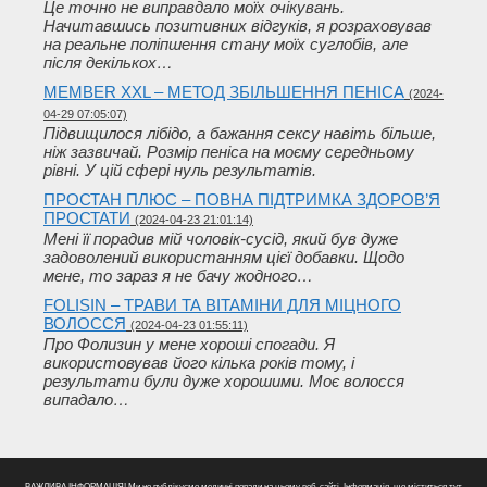
Це точно не виправдало моїх очікувань.
Начитавшись позитивних відгуків, я розраховував
на реальне поліпшення стану моїх суглобів, але
після декількох…
MEMBER XXL – МЕТОД ЗБІЛЬШЕННЯ ПЕНІСА
(2024-
04-29 07:05:07)
Підвищилося лібідо, а бажання сексу навіть більше,
ніж зазвичай. Розмір пеніса на моєму середньому
рівні. У цій сфері нуль результатів.
ПРОСТАН ПЛЮС – ПОВНА ПІДТРИМКА ЗДОРОВ’Я
ПРОСТАТИ
(2024-04-23 21:01:14)
Мені її порадив мій чоловік-сусід, який був дуже
задоволений використанням цієї добавки. Щодо
мене, то зараз я не бачу жодного…
FOLISIN – ТРАВИ ТА ВІТАМІНИ ДЛЯ МІЦНОГО
ВОЛОССЯ
(2024-04-23 01:55:11)
Про Фолизин у мене хороші спогади. Я
використовував його кілька років тому, і
результати були дуже хорошими. Моє волосся
випадало…
ВАЖЛИВА ІНФОРМАЦІЯ! Ми не публікуємо медичні поради на цьому веб-сайті. Інформація, що міститься тут,