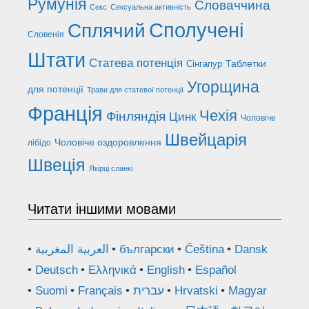
Румунія
Словаччина
Секс
Сексуальна активність
Сполучені
Сплячий
Словенія
Штати
Статева потенція
Таблетки
Сінгапур
Угорщина
для потенції
Трави для статевої потенції
Франція
Чехія
Фінляндія
Цинк
Чоловіче
Швейцарія
Чоловіче оздоровлення
лібідо
Швеція
Якірці сланкі
Читати іншими мовами
العربية المغربية
български
Čeština
Dansk
Deutsch
Ελληνικά
English
Español
Suomi
Français
עברית
Hrvatski
Magyar