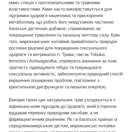
кмин, спеція з протизапальними та травними
властивостями. Кмин часто використовується для
підтримки здоров’я кишечника та прискорення
метаболізму, що робить його невід’ємною частиною
багатьох дієтичних добавок, спрямованих на
покращення травлення та загальну життєву силу. Крім
того, марокканських чоловіків приваблюють природні
рослинні рішення для покращення сексуального
здоров’я та витривалості. Трави, такі як Tribulus
terrestris і Ashwagandha, отримують визнання за їхню
здатність підвищувати лібідо та покращувати
сексуальну активність, забезпечуючи природний спосіб
вирішення поширених проблем, пов’язаних з
еректильною дисфункцією та низькою енергією.
Використання цих натуральних трав узгоджується з
марокканським підходом до здоров’я, який історично
віддавав перевагу природним засобам, а не
фармацевтичним рішенням. Як і в багатьох країнах із
середземноморською дієтою, марокканські чоловіки