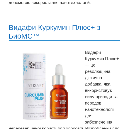
допомогою використання нанотехнологій.
Видафи Куркумин Плюс+ з
БиоМС™
Видафи
Куркумин Плюс+
— це
революційна
дієтична
добавка, яка
використовує
силу природи та
передові
нанотехнології
для
забезпечення
неперевершеної користі для здоров’я. Розроблений для