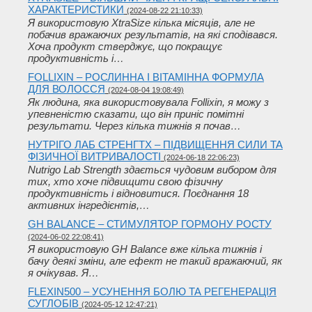
ХАРАКТЕРИСТИКИ
(2024-08-22 21:10:33)
Я використовую XtraSize кілька місяців, але не
побачив вражаючих результатів, на які сподівався.
Хоча продукт стверджує, що покращує
продуктивність і…
FOLLIXIN – РОСЛИННА І ВІТАМІННА ФОРМУЛА
ДЛЯ ВОЛОССЯ
(2024-08-04 19:08:49)
Як людина, яка використовувала Follixin, я можу з
упевненістю сказати, що він приніс помітні
результати. Через кілька тижнів я почав…
НУТРІГО ЛАБ СТРЕНГТХ – ПІДВИЩЕННЯ СИЛИ ТА
ФІЗИЧНОЇ ВИТРИВАЛОСТІ
(2024-06-18 22:06:23)
Nutrigo Lab Strength здається чудовим вибором для
тих, хто хоче підвищити свою фізичну
продуктивність і відновитися. Поєднання 18
активних інгредієнтів,…
GH BALANCE – СТИМУЛЯТОР ГОРМОНУ РОСТУ
(2024-06-02 22:08:41)
Я використовую GH Balance вже кілька тижнів і
бачу деякі зміни, але ефект не такий вражаючий, як
я очікував. Я…
FLEXIN500 – УСУНЕННЯ БОЛЮ ТА РЕГЕНЕРАЦІЯ
СУГЛОБІВ
(2024-05-12 12:47:21)