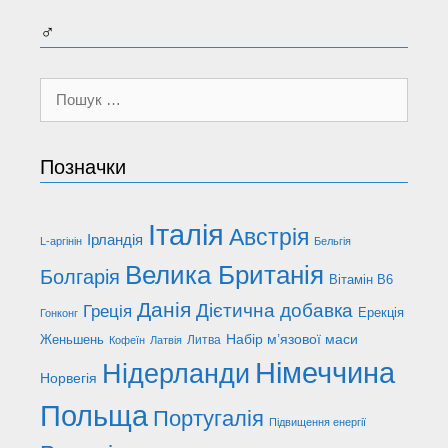
♂
Пошук:
Позначки
Італія
Австрія
Ірландія
L-аргінін
Бельгія
Велика Британія
Болгарія
Вітамін В6
Данія
Дієтична добавка
Греція
Ерекція
Гонконг
Набір м’язової маси
Женьшень
Литва
Кофеїн
Латвія
Німеччина
Нідерланди
Норвегія
Польща
Португалія
Підвищення енергії