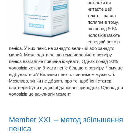
оскільки ви
читаєте цей
текст. Правда
полягає в тому,
що понад 90%
чоловіків мають
середній розмір
пеніса. У них пеніс не занадто великий або занадто
малий. Може здатися, що тема чоловічого розміру
пеніса взагалі не повинна існувати. Однак понад 90%
чоловіків хотіли б мати пеніс більшого розміру. Чому це
відбувається? Великий пеніс є синонімом мужності.
Можливо, жінки не дбають про те, щоб їхні статеві
партнери були щедро обдаровані природою. Однак для
чоловіків це важливий момент.
Member XXL – метод збільшення
пеніса