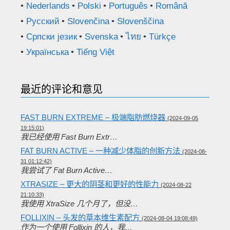
Nederlands
Polski
Português
Română
Русский
Slovenčina
Slovenščina
Српски језик
Svenska
ไทย
Türkçe
Українська
Tiếng Việt
最近的评论和意见
FAST BURN EXTREME – 极端脂肪燃烧器
(2024-09-05
19:15:01)
我已经使用 Fast Burn Extr…
FAT BURN ACTIVE – 一种减少体脂的创新方法
(2024-08-
31 01:12:42)
我尝试了 Fat Burn Active…
XTRASIZE – 更大的阴茎和更好的性能力
(2024-08-22
21:10:33)
我使用 XtraSize 几个月了，但没…
FOLLIXIN – 头发的草本维生素配方
(2024-08-04 19:08:49)
作为一个使用 Follixin 的人，我…