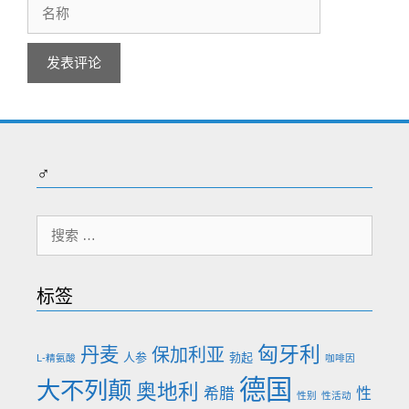
名
称
♂
搜
索：
标签
匈牙利
丹麦
保加利亚
人参
勃起
L-精氨酸
咖啡因
德国
大不列颠
奥地利
希腊
性
性别
性活动