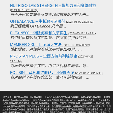
NUTRIGO LAB STRENGTH – 增加力量和身体耐力
(2024-06-18 22:06:23)
对于任何想要提高身体表现和恢复能力的人来…
GH BALANCE – 生长激素刺激剂
(2024-06-02 22:08:41)
我已经使用 GH Balance 几个星…
FLEXIN500 – 消除疼痛和关节再生
(2024-05-12 12:47:21)
它绝对没有达到我的期望。在阅读了积极的意…
MEMBER XXL – 阴茎增大方法
(2024-04-29 07:05:07)
性欲增强，对性的渴望比平时更加​​强烈。…
PROSTAN PLUS – 全面支持前列腺健康
(2024-04-23
21:01:14)
邻居老公推荐给我的，用了之后非常满意。对…
FOLISIN – 草药和维他命，可强健秀发
(2024-04-23 01:55:11)
我对福利辛有美好的回忆。我几年前就用过，…
重要信息！ 我们不在本网站上发布医疗建议。 此处包含的信息仅用于教育和信息目的，绝不应被视为医疗建议。 我们不
是任何产品的销售商或制造商。 与所述产品有关的所有问题都应提交给相应的实体。 在使用任何产品之前，或者如果您对
自己的健康有任何疑问或疑虑，您应该咨询您的医生。 我们在这里引用人们声明的效果，这些效果不一定是典型的，可能
与其他人获得的结果不同。 我们的网站包含附属链接。 作为亚马逊合作伙伴和其他提供联盟计划的网站的附属公司，我们
从符合条件的购买中赚钱。 这意味着如果您点击附属链接并进行购买，我们可能会收到佣金。 附属链接不会以任何方式影
响您作为消费者的成本。 无论我们的附属链接如何，您购买商品的成本都是相同的。 阅读此处发表的意见时，请记住，我