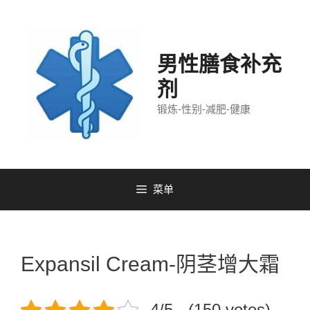
跳
至
内
容
男性膳食补充
剂
锻炼-性别-减肥-健康
菜单
Expansil Cream-阴茎增大霜
4/5 - (150 votes)