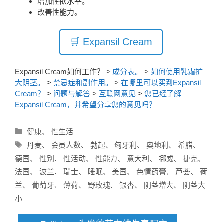
增加性欲水平。
改善性能力。
🛒 Expansil Cream
Expansil Cream如何工作？
>
成分表。
>
如何使用乳霜扩
大阴茎。
>
禁忌症和副作用。
>
在哪里可以买到Expansil
Cream？
>
问题与解答
>
互联网意见
>
您已经了解
Expansil Cream，并希望分享您的意见吗？
分
健康
、
性生活
类
标
丹麦
、
会员人数
、
勃起
、
匈牙利
、
奥地利
、
希腊
、
签
德国
、
性别
、
性活动
、
性能力
、
意大利
、
挪威
、
捷克
、
法国
、
波兰
、
瑞士
、
睡眠
、
美国
、
色情药膏
、
芦荟
、
荷
兰
、
葡萄牙
、
薄荷
、
野玫瑰
、
银杏
、
阴茎增大
、
阴茎大
小