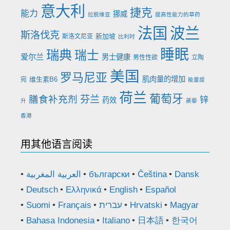
意大利
捷克
能力
挪威
拉脱维亚
提高性能力的草药
法国
波兰
斯洛伐克
新加坡
斯洛文尼亚
比利时
睡眠
瑞典
瑞士
爱尔兰
男士健康
男性性欲
立陶
美国
罗马尼亚
肌肉量的增加
维生素B6
宛
能量提
荷兰
葡萄牙
膳食补充剂
芬兰
锌
药效
升
蒺藜
香港
用其他语言阅读
العربية المغربية
български
Čeština
Dansk
Deutsch
Ελληνικά
English
Español
Suomi
Français
עברית
Hrvatski
Magyar
Bahasa Indonesia
Italiano
日本語
한국어