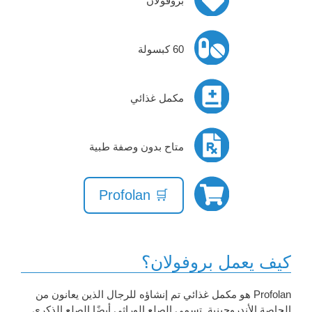
بروفولان
60 كبسولة
مكمل غذائي
متاح بدون وصفة طبية
🛒 Profolan
كيف يعمل بروفولان؟
Profolan هو مكمل غذائي تم إنشاؤه للرجال الذين يعانون من
الحاصة الأندروجينية. تسمى الصلع الوراثي أيضًا الصلع الذكري