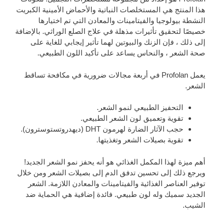
هذا المنتج هي المستخلصات النباتية والأحماض الأمينية الكبريت
النشطة بيولوجيا والفيتامينات والمعادن التي تم اختيارها
خصيصًا لتحقيق تأثيرات مذهلة في علاج الصلع الوراثي. بالإضافة
إلى ذلك ، فإن الزنك والبيوتين لهما تأثير إيجابي للغاية على
صحة الشعر ، والنحاس يساعد على تأكيد اللون الطبيعي.
يعمل Profolan في أربعة مجالات ضرورية في مكافحة تساقط
الشعر.
التحفيز الطبيعي لنمو الشعر.
تقوية وتعميق لون الشعر الطبيعي.
حجب الآثار الضارة لهرمون DHT (ديهدروتستوسترون).
تقوية بصيلات الشعر وتغذيتها.
أهم ميزة لهذا المكمل الغذائي هو أنه يحفز نمو الشعر الجديد!
ويرجع ذلك إلى تحسين تدفق الدم إلى بصيلات الشعر ومن خلال
توفير العناصر الغذائية والفيتامينات والمعادن اللازمة. الشعر
الجديد سميك وله لون طبيعي. فائدة إضافية هي الحماية ضد
الشيب.