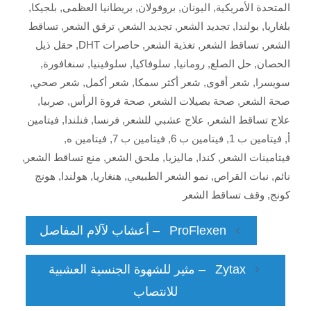
المتحدة الأمريكية
,
اليونان
,
بروفولان
,
بريطانيا العظمى
,
بلجيكا
,
بلغاريا
,
بولندا
,
تجديد الشعر
,
تجديد الشعر
,
ترقق الشعر
,
تساقط
الشعر
,
تساقط الشعر
,
تغذية الشعر
,
حاصرات DHT
,
حقل ذيل
الحصان
,
حل الصلع
,
رومانيا
,
سلوفاكيا
,
سلوفينيا
,
سنغافورة
,
سويسرا
,
شعر أقوى
,
شعر أكثر سمكا
,
شعر أكمل
,
شعر صحي
,
صحة الشعر
,
صحة بصيلات الشعر
,
صحة فروة الرأس
,
صربيا
,
علاج تساقط الشعر
,
علاج عشبي للشعر
,
فرنسا
,
فنلندا
,
فيتامين
أ
,
فيتامين ب 1
,
فيتامين ب 6
,
فيتامين ب 7
,
فيتامين ه
,
فيتامينات الشعر
,
كندا
,
ماليزيا
,
ملحق الشعر
,
منع تساقط الشعر
,
نائم
,
نبات القراص
,
نمو الشعر الطبيعي
,
هنغاريا
,
هولندا
,
هونج
كونج
,
وقف تساقط الشعر
ProFlexen – أعشاب لآلام المفاصل
Zytax – مثير للشهوة الجنسية العشبية
للانتصاب