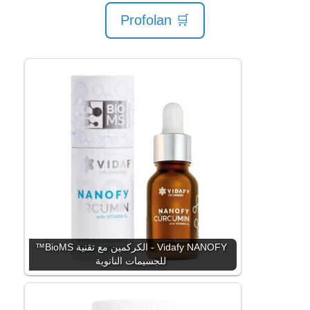
🛒 Profolan
Vidafy NANOFY - الكركمين مع تقنية BioMS™
للجسيمات النانوية