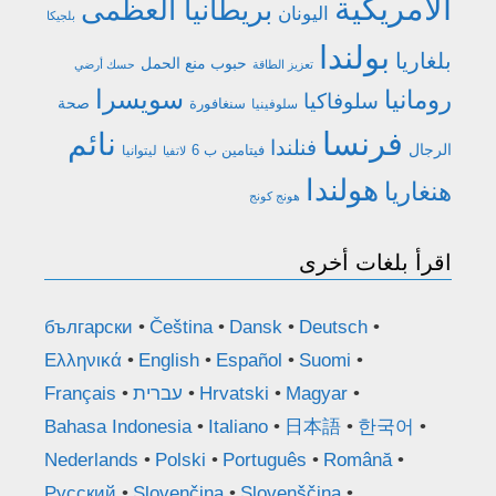
الأمريكية
بريطانيا العظمى
اليونان
بلجيكا
بولندا
بلغاريا
حبوب منع الحمل
تعزيز الطاقة
حسك أرضي
رومانيا
سويسرا
سلوفاكيا
صحة
سنغافورة
سلوفينيا
فرنسا
نائم
فنلندا
الرجال
فيتامين ب 6
ليتوانيا
لاتفيا
هولندا
هنغاريا
هونج كونج
اقرأ بلغات أخرى
български
Čeština
Dansk
Deutsch
Ελληνικά
English
Español
Suomi
Magyar
Hrvatski
עברית
Français
Bahasa Indonesia
Italiano
日本語
한국어
Nederlands
Polski
Português
Română
Русский
Slovenčina
Slovenščina