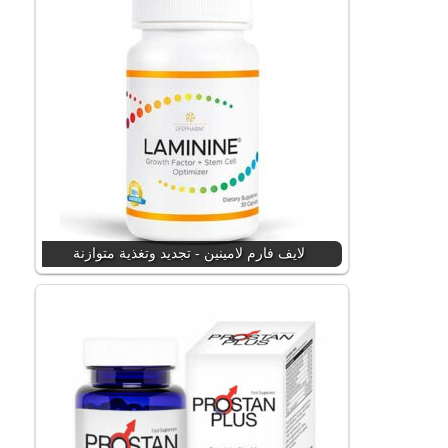
لايف فارم لامينين - تجديد وتغذية متوازنة