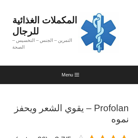
Ski
t
conten
المكملات الغذائية
للرجال
التمرين – الجنس – التخسيس –
الصحة
Menu
Profolan – يقوي الشعر ويحفز
نموه