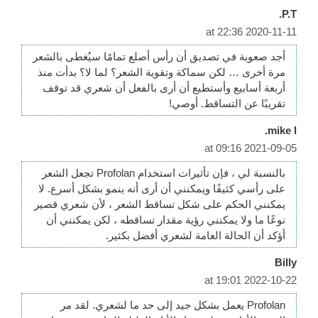
P.T.
2020-11-11 at 22:36
أجد صعوبة في تصديق أن رأس أصلع تمامًا سيُغطى بالشعر
مرة أخرى … لكن سماكة وتقوية الشعر؟ لما لا؟ بدأت منذ
أربعة أسابيع وأستطيع أن أرى بالفعل أن شعري قد توقف
تقريبًا عن التساقط. أوصي!
mike l.
2021-09-05 at 09:16
بالنسبة لي ، فإن تأثيرات استخدام Profolan تجعل الشعر
على رأسي كثيفًا ويمكنني أن أرى أنه ينمو بشكل أسرع. لا
يمكنني الحكم على شكل تساقط الشعر ، لأن شعري قصير
نوعًا ما ولا يمكنني رؤية مقدار تساقطه ، لكن يمكنني أن
أؤكد أن الحالة العامة لشعري أفضل بكثير.
Billy
2022-10-22 at 19:01
Profolan يعمل بشكل جيد إلى حد ما لشعري. لقد مر