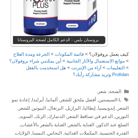
بروستان بلس - الدعم الكامل لصحة البروستاتا
كيف يعمل بروفولان؟
>
قائمة المكونات
>
الجرعة ومدة العلاج
>
موانع الاستعمال والآثار الجانبية
>
أين يمكنني شراء بروفولان؟
>
التعليمات
>
آراء من الإنترنت
>
هل استخدمت بالفعل
Profolan وتريد مشاركة رأيك؟
Categories
الصحة
,
شعر.
Tags
L-السيستين
,
أفضل ملحق للشعر
,
ألمانيا
,
أيرلندا
,
إعادة نمو
الشعر
,
إندونيسيا
,
إيطاليا
,
البرازيل
,
البرتغال
,
البيوتين للشعر
,
التورين
,
الدعم في تساقط الشعر
,
الدنمارك
,
الزنك
,
السويد
,
الصلع عند الذكور
,
العناية بالشعر
,
العناية بالشعر بالأعشاب
,
القدرة الجنسية
,
المكملات الغذائية
,
النحاس
,
النمسا
,
الولايات