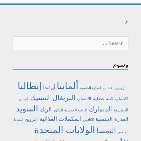
♂
Search
for:
وسوم
ألمانيا
إيطاليا
أيرلندا
L-أرجينين
أعشاب للفعالية الجنسية
البرتغال
التشيك
اكتساب كتلة عضلية
الانتصاب
الجنس
السويد
الدنمارك
الزنك
الجينسنغ
الرغبة الجنسية للذكور
المكملات الغذائية
القدرة الجنسية
النرويج
الكافيين
النشاط
الولايات المتحدة
النمسا
الجنسي