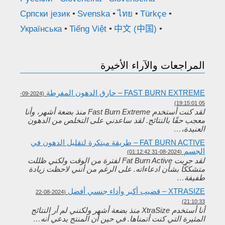
Српски језик
Svenska
ไทย
Türkçe
Українська
Tiếng Việt
中文 (中国)
المراجعات والآراء الأخيرة
FAST BURN EXTREME – حارق الدهون المفرطة
(2024-09-
05 19:15:01)
لقد كنت أستخدم Fast Burn Extreme منذ بضعة أشهر، وأنا
معجب حقًا بالنتائج. لقد ساعدني على التخلص من الدهون
العنيدة،…
FAT BURN ACTIVE – طريقة مبتكرة لتقليل الدهون في
الجسم
(2024-08-31 01:12:42)
لقد جربت Fat Burn Active لفترة من الوقت ولكني ظللت
متشككًا بشأن ادعاءاته. على الرغم من أنني لاحظت زيادة
طفيفة…
XTRASIZE – قضيب أكبر وأداء جنسي أفضل
(2024-08-22
21:10:33)
أنا أستخدم XtraSize منذ بضعة أشهر ولكنني لم أر النتائج
المثيرة التي كنت أتمناها. في حين أن المنتج يدعي أنه…