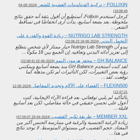
FOLLIXIN – تركيبة الفيتامينات العشبية للشعر
(2024-08-04
19:08:49)
كرجل استخدم Follixin، أستطيع أن أقول بثقة أنه حقق نتائج
ملحوظة. بعد بضعة أسابيع، بدأت أرى انخفاضًا في تساقط
الشعر…
NUTRIGO LAB STRENGTH – زيادة القوة والقدرة على
التحمل البدني
(2024-06-18 22:06:23)
يبدو أن Nutrigo Lab Strength خيار ممتاز لأي شخص يتطلع
إلى تعزيز أدائه البدني وتعافيه. إن الجمع بين 18 مكونًا…
GH BALANCE – محفز هرمون النمو
(2024-06-02 22:08:41)
لقد كنت أستخدم GH Balance منذ بضعة أسابيع ويمكنني
رؤية بعض التغييرات، لكن التأثيرات لم تكن مذهلة كما
توقعت. لقد…
FLEXIN500 – القضاء على الآلام وتجديد المفاصل
(2024-05-12
12:47:21)
بالتأكيد لم يلبي توقعاتي. بعد قراءة الآراء الإيجابية، كنت
أعول على تحسن حقيقي في حالة مفاصلي، لكن بعد أسابيع
قليلة…
MEMBER XXL – طريقة تكبير القضيب
(2024-04-29 07:05:07)
زيادة الرغبة الجنسية والرغبة في ممارسة الجنس أكبر من
المعتاد. حجم القضيب في مستواي المتوسط. لا توجد نتائج
في هذا…