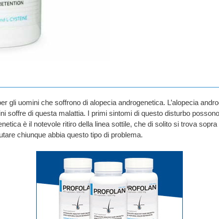
per gli uomini che soffrono di alopecia androgenetica. L’alopecia and
i soffre di questa malattia. I primi sintomi di questo disturbo posson
etica è il notevole ritiro della linea sottile, che di solito si trova sop
iutare chiunque abbia questo tipo di problema.