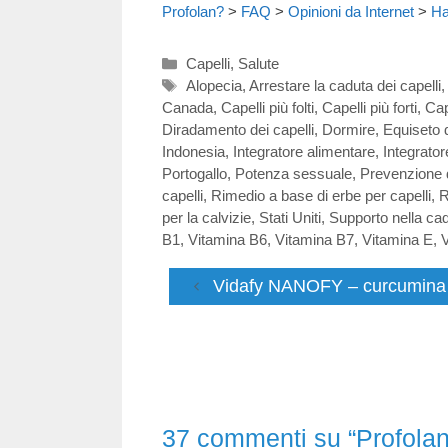
Profolan?
>
FAQ
>
Opinioni da Internet
>
Ha
Categorie
Capelli
,
Salute
Tag
Alopecia
,
Arrestare la caduta dei capelli
,
Canada
,
Capelli più folti
,
Capelli più forti
,
Cap
Diradamento dei capelli
,
Dormire
,
Equiseto 
Indonesia
,
Integratore alimentare
,
Integrator
Portogallo
,
Potenza sessuale
,
Prevenzione d
capelli
,
Rimedio a base di erbe per capelli
,
R
per la calvizie
,
Stati Uniti
,
Supporto nella cad
B1
,
Vitamina B6
,
Vitamina B7
,
Vitamina E
,
V
Vidafy NANOFY – curcumina c
37 commenti su “Profolan –