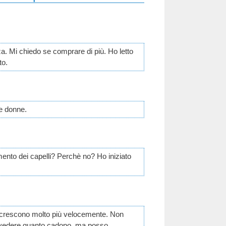
. Mi chiedo se comprare di più. Ho letto
to.
se donne.
ento dei capelli? Perchè no? Ho iniziato
che crescono molto più velocemente. Non
o a vedere quanto cadono, ma posso