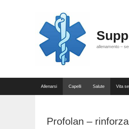
Vai
al
contenuto
Supp
allenamento – se
Allenarsi
Capelli
Salute
Vita s
Profolan – rinforza 