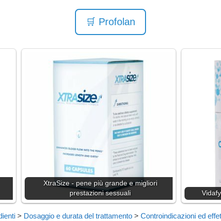
🛒 Profolan
XtraSize - pene più grande e migliori
prestazioni sessuali
Vidaf
dienti
>
Dosaggio e durata del trattamento
>
Controindicazioni ed effett