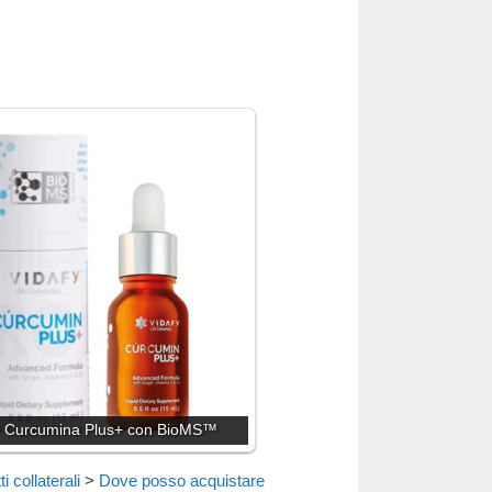
y Curcumina Plus+ con BioMS™
i collaterali
>
Dove posso acquistare