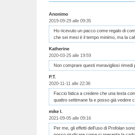
Anonimo
2019-09-29 alle 09:35
Ho ricevuto un pacco come regalo di comp
che sei mesi è il tempo minimo, ma la ca
Katherine
2020-03-25 alle 19:59
Non comprare questi meravigliosi rimedi pe
P.T.
2020-11-11 alle 22:36
Faccio fatica a credere che una testa com
quattro settimane fa e posso già vedere 
mike l.
2021-09-05 alle 09:16
Per me, gli effetti dell’uso di Profolan s
posso giudicare come si presenta la cadut