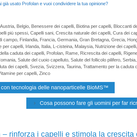
i già usato Profolan e vuoi condividere la tua opinione?
Austria
,
Belgio
,
Benessere dei capelli
,
Biotina per capelli
,
Bloccanti d
elli più spessi
,
Capelli sani
,
Crescita naturale dei capelli
,
Cura dei cap
di campo
,
Finlandia
,
Francia
,
Germania
,
Gran Bretagna
,
Grecia
,
Hon
e per capelli
,
Irlanda
,
Italia
,
L-cisteina
,
Malaysia
,
Nutrizione dei capelli
ella caduta dei capelli
,
Profolan
,
Rame
,
Ricrescita dei capelli
,
Rigene
omania
,
Salute del cuoio capelluto
,
Salute del follicolo pilifero
,
Serbia
uta dei capelli
,
Svezia
,
Svizzera
,
Taurina
,
Trattamento per la caduta d
itamine per capelli
,
Zinco
on tecnologia delle nanoparticelle BioMS™
Cosa possono fare gli uomini per far ric
 rinforza i capelli e stimola la crescita 