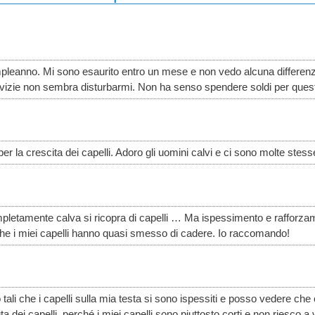
leanno. Mi sono esaurito entro un mese e non vedo alcuna differenza
lvizie non sembra disturbarmi. Non ha senso spendere soldi per ques
r la crescita dei capelli. Adoro gli uomini calvi e ci sono molte stes
pletamente calva si ricopra di capelli … Ma ispessimento e rafforzam
che i miei capelli hanno quasi smesso di cadere. Io raccomando!
ono tali che i capelli sulla mia testa si sono ispessiti e posso vedere 
a dei capelli, perché i miei capelli sono piuttosto corti e non riesc