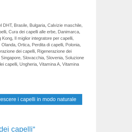
el DHT
,
Brasile
,
Bulgaria
,
Calvizie maschile
,
elli
,
Cura dei capelli alle erbe
,
Danimarca
,
g Kong
,
Il miglior integratore per capelli
,
,
Olanda
,
Ortica
,
Perdita di capelli
,
Polonia
,
razione dei capelli
,
Rigenerazione dei
,
Singapore
,
Slovacchia
,
Slovenia
,
Soluzione
ei capelli
,
Ungheria
,
Vitamina A
,
Vitamina
rescere i capelli in modo naturale
dei capelli”