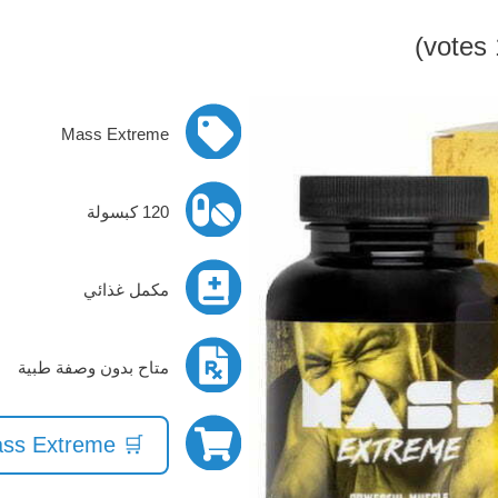
Mass Extreme
120 كبسولة
مكمل غذائي
متاح بدون وصفة طبية
🛒 Mass Extreme