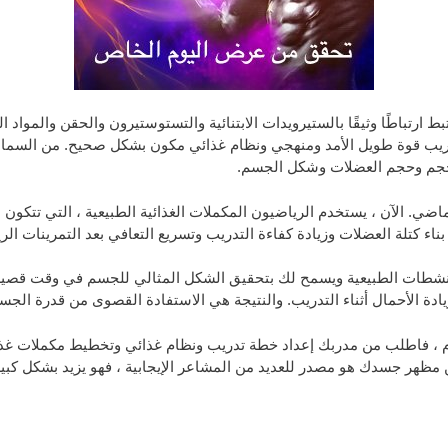
ارتباطًا وثيقًا بالستيرويدات الابتنائية والتستوستيرون والحقن والمواد ال
و تدريب قوة طويل الأمد ومنهجي ونظام غذائي مكون بشكل صحيح. من السما
ى حجم وحجم العضلات وشكل الجسم.
ماضي. الآن ، يستخدم الرياضيون المكملات الغذائية الطبيعية ، التي تتكو
اء كتلة العضلات وزيادة كفاءة التدريب وتسريع التعافي بعد التمرينات الري
شطات الطبيعية ويسمح لك بتحقيق الشكل المثالي للجسم في وقت قصير.
ادة الأحمال أثناء التدريب. والنتيجة هي الاستفادة القصوى من قدرة الجس
ام ، فاطلب من مدربك إعداد خطة تدريب ونظام غذائي وتخطيط مكملات غذا
 مظهر جسدك هو مصدر للعديد من المشاعر الإيجابية ، فهو يزيد بشكل كبير