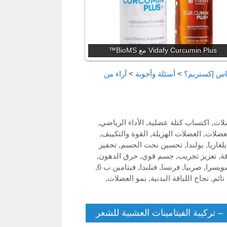
Vidafy Curcumin Plus مع BioMS™
اس إكستريم؟
>
أسئلة وأجوبة
>
آراء من
لات
,
اكتساب كتلة عضلية
,
الأداء الرياضي
,
عضلات
,
العضلات الهزيلة
,
القوة والتكييف
,
بلغاريا
,
بولندا
,
تحسين نحت الجسم
,
تحفيز
قة
,
تعزيز تجريب
,
جسم قوي
,
حرق الدهون
,
ويسرا
,
صربيا
,
فرنسا
,
فنلندا
,
فيتامين ب 6
,
نائم
,
نجاح اللياقة البدنية
,
نمو العضلات
,