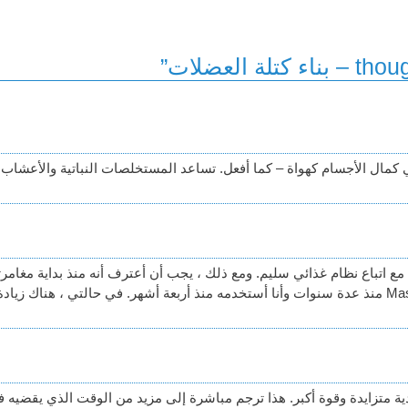
في كمال الأجسام كهواة – كما أفعل. تساعد المستخلصات النباتية والأعش
وي مع اتباع نظام غذائي سليم. ومع ذلك ، يجب أن أعترف أنه منذ بداية مغا
تدابير إضافية مختلفة. لقد عرفت Massextreme منذ عدة سنوات وأنا أستخدمه منذ أربعة أشهر. في حال
ة متزايدة وقوة أكبر. هذا ترجم مباشرة إلى مزيد من الوقت الذي يقضيه ف