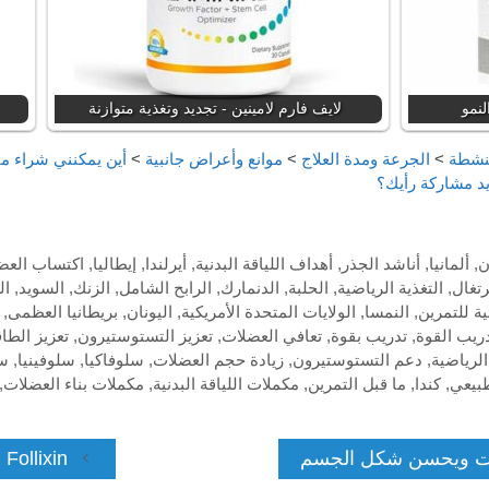
لايف فارم لامينين - تجديد وتغذية متوازنة
لنشطة
>
الجرعة ومدة العلاج
>
موانع وأعراض جانبية
>
أين يمكنني شراء م
د مشاركة رأيك؟
ن
,
ألمانيا
,
أناشد الجذر
,
أهداف اللياقة البدنية
,
أيرلندا
,
إيطاليا
,
اكتساب العض
رتغال
,
التغذية الرياضية
,
الحلبة
,
الدنمارك
,
الرابح الشامل
,
الزنك
,
السويد
,
ال
ية للتمرين
,
النمسا
,
الولايات المتحدة الأمريكية
,
اليونان
,
بريطانيا العظمى
,
ريب القوة
,
تدريب بقوة
,
تعافي العضلات
,
تعزيز التستوستيرون
,
تعزيز الطا
الرياضية
,
دعم التستوستيرون
,
زيادة حجم العضلات
,
سلوفاكيا
,
سلوفينيا
,
س
طبيعي
,
كندا
,
ما قبل التمرين
,
مكملات اللياقة البدنية
,
مكملات بناء العضلات
,
Follixin – تركيبة الفيتامينات العشبية للشعر