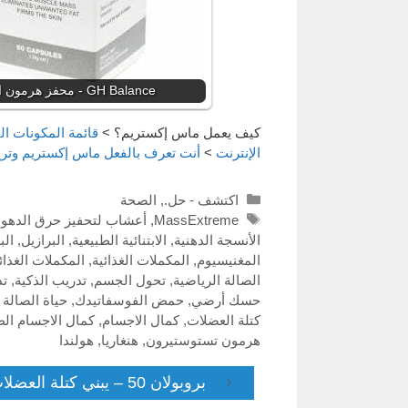
GH Balance - محفز هرمون النمو
كيف يعمل ماس إكستريم؟
>
قائمة المكونات ا
الإنترنت
>
أنت تعرف بالفعل ماس إكستريم وتري
Categories
اكتشف - حل.
,
الصحة
Tags
MassExtreme
,
أعشاب لتحفيز حرق الدهو
الأنسجة الدهنية
,
الابتنائية الطبيعية
,
البرازيل
,
الب
المغنيسيوم
,
المكملات الغذائية
,
المكملات الغذائ
الصالة الرياضية
,
تحول الجسم
,
تدريب الذكية
,
تد
حسك أرضي
,
حمض الفوسفاتيدك
,
حياة الصالة 
كتلة العضلات
,
كمال الاجسام
,
كمال الاجسام ال
هرمون تستوستيرون
,
هنغاريا
,
هولندا
بروبولان 50 – يبني كتلة العضلات ويحسن شكل الجسم