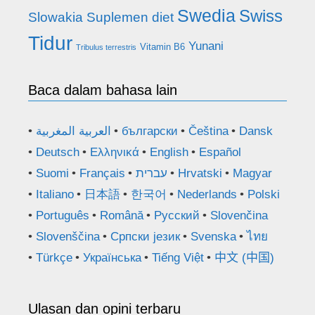
Swedia
Swiss
Slowakia
Suplemen diet
Tidur
Yunani
Vitamin B6
Tribulus terrestris
Baca dalam bahasa lain
العربية المغربية
български
Čeština
Dansk
Deutsch
Ελληνικά
English
Español
Suomi
Français
עברית
Hrvatski
Magyar
Italiano
日本語
한국어
Nederlands
Polski
Português
Română
Русский
Slovenčina
Slovenščina
Српски језик
Svenska
ไทย
Türkçe
Українська
Tiếng Việt
中文 (中国)
Ulasan dan opini terbaru