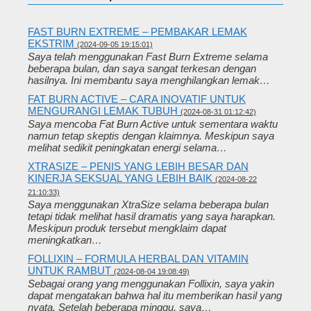
FAST BURN EXTREME – PEMBAKAR LEMAK
EKSTRIM
(2024-09-05 19:15:01)
Saya telah menggunakan Fast Burn Extreme selama
beberapa bulan, dan saya sangat terkesan dengan
hasilnya. Ini membantu saya menghilangkan lemak…
FAT BURN ACTIVE – CARA INOVATIF UNTUK
MENGURANGI LEMAK TUBUH
(2024-08-31 01:12:42)
Saya mencoba Fat Burn Active untuk sementara waktu
namun tetap skeptis dengan klaimnya. Meskipun saya
melihat sedikit peningkatan energi selama…
XTRASIZE – PENIS YANG LEBIH BESAR DAN
KINERJA SEKSUAL YANG LEBIH BAIK
(2024-08-22
21:10:33)
Saya menggunakan XtraSize selama beberapa bulan
tetapi tidak melihat hasil dramatis yang saya harapkan.
Meskipun produk tersebut mengklaim dapat
meningkatkan…
FOLLIXIN – FORMULA HERBAL DAN VITAMIN
UNTUK RAMBUT
(2024-08-04 19:08:49)
Sebagai orang yang menggunakan Follixin, saya yakin
dapat mengatakan bahwa hal itu memberikan hasil yang
nyata. Setelah beberapa minggu, saya…