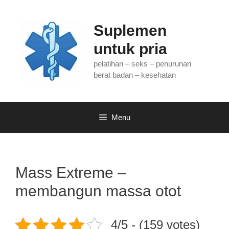
Langsung
ke
Suplemen
isi
untuk pria
pelatihan – seks – penurunan
berat badan – kesehatan
Menu
Mass Extreme –
membangun massa otot
4/5 - (159 votes)