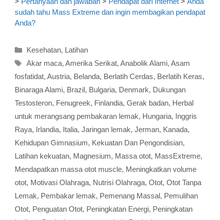
>
Pertanyaan dan jawaban
>
Pendapat dari Internet
>
Anda
sudah tahu Mass Extreme dan ingin membagikan pendapat
Anda?
Kategori
Kesehatan
,
Latihan
Tag
Akar maca
,
Amerika Serikat
,
Anabolik Alami
,
Asam
fosfatidat
,
Austria
,
Belanda
,
Berlatih Cerdas
,
Berlatih Keras
,
Binaraga Alami
,
Brazil
,
Bulgaria
,
Denmark
,
Dukungan
Testosteron
,
Fenugreek
,
Finlandia
,
Gerak badan
,
Herbal
untuk merangsang pembakaran lemak
,
Hungaria
,
Inggris
Raya
,
Irlandia
,
Italia
,
Jaringan lemak
,
Jerman
,
Kanada
,
Kehidupan Gimnasium
,
Kekuatan Dan Pengondisian
,
Latihan kekuatan
,
Magnesium
,
Massa otot
,
MassExtreme
,
Mendapatkan massa otot muscle
,
Meningkatkan volume
otot
,
Motivasi Olahraga
,
Nutrisi Olahraga
,
Otot
,
Otot Tanpa
Lemak
,
Pembakar lemak
,
Pemenang Massal
,
Pemulihan
Otot
,
Penguatan Otot
,
Peningkatan Energi
,
Peningkatan