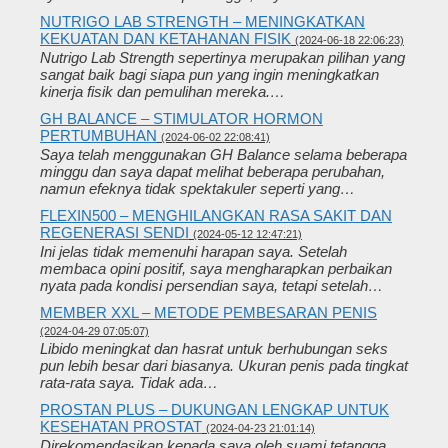
NUTRIGO LAB STRENGTH – MENINGKATKAN
KEKUATAN DAN KETAHANAN FISIK
(2024-06-18 22:06:23)
Nutrigo Lab Strength sepertinya merupakan pilihan yang
sangat baik bagi siapa pun yang ingin meningkatkan
kinerja fisik dan pemulihan mereka.…
GH BALANCE – STIMULATOR HORMON
PERTUMBUHAN
(2024-06-02 22:08:41)
Saya telah menggunakan GH Balance selama beberapa
minggu dan saya dapat melihat beberapa perubahan,
namun efeknya tidak spektakuler seperti yang…
FLEXIN500 – MENGHILANGKAN RASA SAKIT DAN
REGENERASI SENDI
(2024-05-12 12:47:21)
Ini jelas tidak memenuhi harapan saya. Setelah
membaca opini positif, saya mengharapkan perbaikan
nyata pada kondisi persendian saya, tetapi setelah…
MEMBER XXL – METODE PEMBESARAN PENIS
(2024-04-29 07:05:07)
Libido meningkat dan hasrat untuk berhubungan seks
pun lebih besar dari biasanya. Ukuran penis pada tingkat
rata-rata saya. Tidak ada…
PROSTAN PLUS – DUKUNGAN LENGKAP UNTUK
KESEHATAN PROSTAT
(2024-04-23 21:01:14)
Direkomendasikan kepada saya oleh suami tetangga