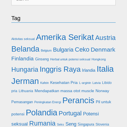
untuk:
Tag
Amerika Serikat
Austria
Aktivitas seksual
Belanda
Ceko
Denmark
Bulgaria
Belgium
Finlandia
Ginseng
Herbal untuk potensi seksual
Hongkong
Italia
Inggris Raya
Hungaria
Irlandia
Jerman
Kesehatan Pria
Libido
Kafein
L-arginin
Latvia
Mendapatkan massa otot muscle
Norway
pria
Lithuania
Perancis
Pil untuk
Pemasangan
Peningkatan Energi
Polandia
Portugal
Potensi
potensi
Rumania
seksual
Seng
Singapura
Slovenia
Seks