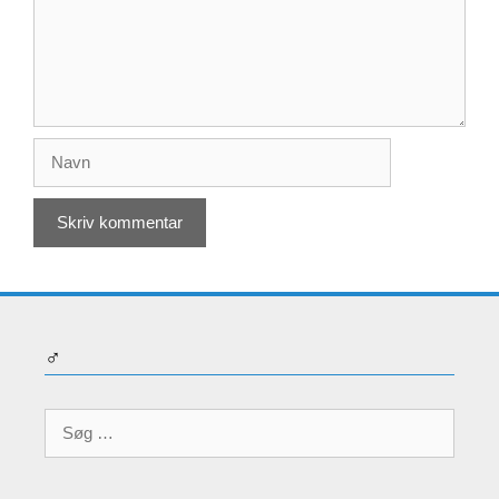
Navn
♂
Søg
efter: