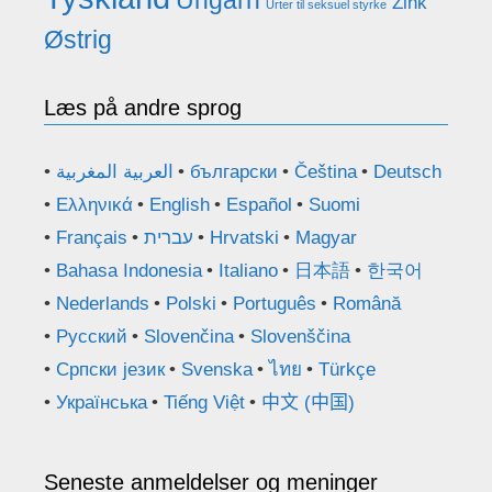
Ungarn
Zink
Urter til seksuel styrke
Østrig
Læs på andre sprog
العربية المغربية
български
Čeština
Deutsch
Ελληνικά
English
Español
Suomi
Français
עברית
Hrvatski
Magyar
Bahasa Indonesia
Italiano
日本語
한국어
Nederlands
Polski
Português
Română
Русский
Slovenčina
Slovenščina
Српски језик
Svenska
ไทย
Türkçe
Українська
Tiếng Việt
中文 (中国)
Seneste anmeldelser og meninger