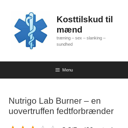
Hop
til
indhold
Kosttilskud til
mænd
træning – sex – slanking –
sundhed
Menu
Nutrigo Lab Burner – en
uovertruffen fedtforbrænder