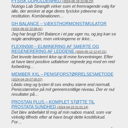
FYSISK UDHOLDENHED
(2024-06-18 22:06:23)
Nutrigo Lab Strength virker som et fremragende valg for
alle, der ønsker at øge deres fysiske ydeevne og
restitution. Kombinationen…
GH BALANCE – VÆKSTHORMONSTIMULATOR
(2024-06-02 22:08:41)
Jeg har brugt GH Balance i et par uger nu, og jeg kan se
nogle ændringer, men virkningerne er ikke…
FLEXIN500 – ELIMINERING AF SMERTE OG
REGENERERING AF LEDDENE
(2024-05-12 12:47:21)
Det levede bestemt ikke op til mine forventninger. Efter
at have læst positive udtalelser regnede jeg med en reel
forbedring…
MEMBER XXL – PENISFORSTØRRELSESMETODE
(2024-04-29 07:05:07)
Libido steg og lysten til sex endnu større end normalt.
Penisstørrelse på mit gennemsnitlige niveau. Der er nul
resultater på…
PROSTAN PLUS – KOMPLET STØTTE TIL
PROSTATA SUNDHED
(2024-04-23 21:01:14)
Det blev anbefalet til mig af min nabos mand, som var
virkelig tilfreds efter at have brugt dette kosttilskud.
For…