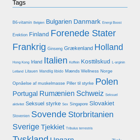
Tags
Danmark
Bulgarien
B6-vitamin
Belgien
Energi Boost
Forenede Stater
Finland
Erektion
Frankrig
Holland
Grækenland
Ginseng
Italien
Kosttilskud
Irland
Hong Kong
Koffein
L-arginin
Mænds Wellness
Norge
Litauen
Mandlig libido
Letland
Polen
Opnåelse af muskelmasse
Piller til styrke
Rumænien
Schweiz
Portugal
Seksuel
Slovakiet
Seksuel styrke
Singapore
aktivitet
Sex
Sovende
Storbritanien
Slovenien
Sverige
Tjekkiet
Tribulus terrestris
Tyskland