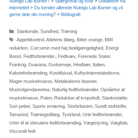
Nutrigo Lab Burner?
>
Spørgsmål og svar
>
Udtalelser fra
internettet
>
Du kender allerede Nutrigo Lab Burner og vil
gerne dele din mening?
>
Bibliografi
Kategorier
Slankende
,
Sundhed
,
Træning
Tags
Appetitkontrol
,
Atletens tillæg
,
Bitter orange
,
BMI
reduktion
,
Curcumin med høj biotilgængelighed
,
Energi
Boost
,
Fedtforbrænder.
,
Fedtvæv
,
Forenede Stater
,
Frankrig
,
Guarana
,
Gurkemeje
,
Hindbær
,
Italien
,
Kalorieforbrænding
,
Kosttilskud
,
Kulhydratmetabolisme
,
Mager muskelmasse
,
Metabolisme booster
,
Muskelgendannelse
,
Naturlig fedtforbrænder
,
Opnåelse af
muskelmasse
,
Polen
,
Reduktion af kropsfedt
,
Slankestøtte
,
Sort peber
,
Sports ernæring
,
Storbritanien
,
Sundt stofskifte
,
Tamarind
,
Træningstillæg
,
Tyskland
,
Urte fedtforbrænder
,
Urter til at stimulere fedtforbrænding
,
Vægtstyring
,
Vægttab
,
Visceralt fedt