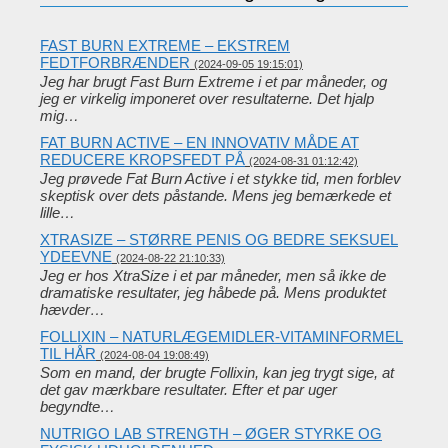
FAST BURN EXTREME – EKSTREM
FEDTFORBRÆNDER
(2024-09-05 19:15:01)
Jeg har brugt Fast Burn Extreme i et par måneder, og
jeg er virkelig imponeret over resultaterne. Det hjalp
mig…
FAT BURN ACTIVE – EN INNOVATIV MÅDE AT
REDUCERE KROPSFEDT PÅ
(2024-08-31 01:12:42)
Jeg prøvede Fat Burn Active i et stykke tid, men forblev
skeptisk over dets påstande. Mens jeg bemærkede et
lille…
XTRASIZE – STØRRE PENIS OG BEDRE SEKSUEL
YDEEVNE
(2024-08-22 21:10:33)
Jeg er hos XtraSize i et par måneder, men så ikke de
dramatiske resultater, jeg håbede på. Mens produktet
hævder…
FOLLIXIN – NATURLÆGEMIDLER-VITAMINFORMEL
TIL HÅR
(2024-08-04 19:08:49)
Som en mand, der brugte Follixin, kan jeg trygt sige, at
det gav mærkbare resultater. Efter et par uger
begyndte…
NUTRIGO LAB STRENGTH – ØGER STYRKE OG