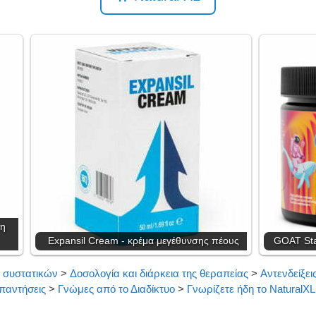
ρη
Expansil Cream - κρέμα μεγέθυνσης πέους
GOAT Sta
 συστατικών
>
Δοσολογία και διάρκεια της θεραπείας
>
Αντενδείξει
παντήσεις
>
Γνώμες από το Διαδίκτυο
>
Γνωρίζετε ήδη το NaturalXL