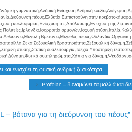
Ανδρική γυμναστική
,
Ανδρική Ενίσχυση
,
Ανδρική ευεξία
,
Ανέγερση
,
Αρ
ανία
,
Διεύρυνση πέους
,
Ελβετία
,
Εμπιστοσύνη στην κρεβατοκάμαρα
σχυση κυκλοφορίας
,
Ενίσχυση της Απόλαυσης
,
Ενίσχυση της λίμπιντ
 Πολιτείες
,
Ιρλανδία
,
Ισορροπία ορμονών
,
Ισχυρή στύση
,
Ιταλία
,
Καλύ
ία
,
Λιθουανία
,
Μεγάλη Βρετανία
,
Μέγεθος πέους
,
Ολλανδία
,
Οργανική
σαπαρίλλα
,
Σεκσ
,
Σεξουαλική δραστηριότητα
,
Σεξουαλική δύναμη
,
Σε
,
Στήριξη στύσης
,
Στυτική δυσλειτουργία
,
Τσεχία
,
Υποστήριξη τεστοστε
σική Δύναμη
,
Φυτικά συμπληρώματα
,
Χάπια για δύναμη
,
Ψευδάργυρ
ι και ενισχύει τη φυσική ανδρική ζωτικότητα
Profolan – δυναμώνει τα μαλλιά και δι
XL – βότανα για τη διεύρυνση του πέους”