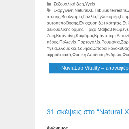
Κατηγορίες
Σεξουαλική ζωή
,
Υγεία
Ετικέτες
L-αργινίνη
,
NaturalXL
,
Tribulus terrestris
,
στύσης
,
Βουλγαρία
,
Γαλλία
,
Γγλυκόριζα
,
Γερμ
αυτοπεποίθησης
,
Ενίσχυση ζωτικότητας
,
Ενί
σεξουαλικής ορμής
,
Η ρίζα Μαψα
,
Ηνωμένες
Ζωή
,
Καρνιτίνη
,
Κοιμάμαι
,
Κράνμπερι
,
Λετον
πέους
,
Πολωνία
,
Πορτογαλία
,
Ρουμανία
,
Σαρ
Υγεία
,
Σλοβακία
,
Σουηδία
,
Σπόροι κολοκύθας
αφροδισιακά
,
Φυσική Απόδοση Ανδρών
,
Φυ
NuviaLab Vitality – επαναφέρε
31 σκέψεις στο “Natural 
Ανώνυμος