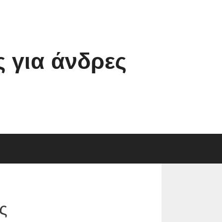
 για άνδρες
ς