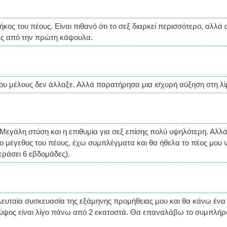
κος του πέους. Είναι πιθανό ότι το σεξ διαρκεί περισσότερο, αλλά 
ες από την πρώτη κάψουλα.
ου μέλους δεν άλλαξε. Αλλά παρατήρησα μια ισχυρή αύξηση στη λίμ
 Μεγάλη στύση και η επιθυμία για σεξ επίσης πολύ υψηλότερη. Αλλ
ο μέγεθος του πέους, έχω συμπλέγματα και θα ήθελα το πέος μου να
εράσει 6 εβδομάδες).
λευταία συσκευασία της εξάμηνης προμήθειας μου και θα κάνω ένα 
ο ύψος είναι λίγο πάνω από 2 εκατοστά. Θα επαναλάβω το συμπλήρ