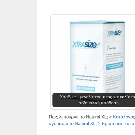
XtraSize - μεγαλύτερο πέος και καλύτε
σεξουαλική απόδοση
Πώς λειτουργεί το Natural XL;
>
Κατάλογος
αγοράσω το Natural XL;
>
Ερωτήσεις και α