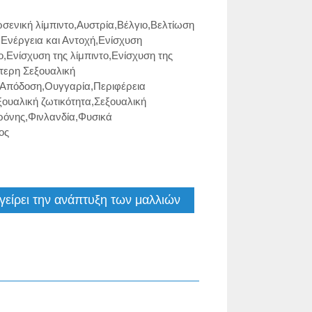
σενική λίμπιντο
,
Αυστρία
,
Βέλγιο
,
Βελτίωση
,
Ενέργεια και Αντοχή
,
Ενίσχυση
ο
,
Ενίσχυση της λίμπιντο
,
Ενίσχυση της
τερη Σεξουαλική
 Απόδοση
,
Ουγγαρία
,
Περιφέρεια
ξουαλική ζωτικότητα
,
Σεξουαλική
ρόνης
,
Φινλανδία
,
Φυσικά
ος
εγείρει την ανάπτυξη των μαλλιών