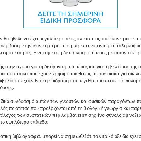
 θα ήθελε να έχει μεγαλύτερο πέος αν κάποιος του έκανε μια τέτο
επέμβαση. Στην ιδανική περίπτωση, πρέπει να είναι μια απλή κάψο
εσματικότητας. Είναι εφικτή η διεύρυνση του πέους με αυτόν τον τ
στην αγορά για τη διεύρυνση του πέους και για τη βελτίωση της
α συστατικά που έχουν χρησιμοποιηθεί ως αφροδισιακά για αιώνες
ολία ότι έχουν θετική επίδραση στο μέγεθος του πέους, τη δύναμη 
όδοσης.
ναδικό συνδυασμό αυτών των γνωστών και φυσικών παραγόντων που
λής ποιότητας που προέρχονται από τη βιολογική γεωργία και πα
κατάλογος των συστατικών περιλαμβάνει επίσης ένα σύνολο αμινοξέ
το υψηλότερο επίπεδο.
κή βιβλιογραφία, μπορεί να σημειωθεί ότι το νιτρικό οξείδιο έχει