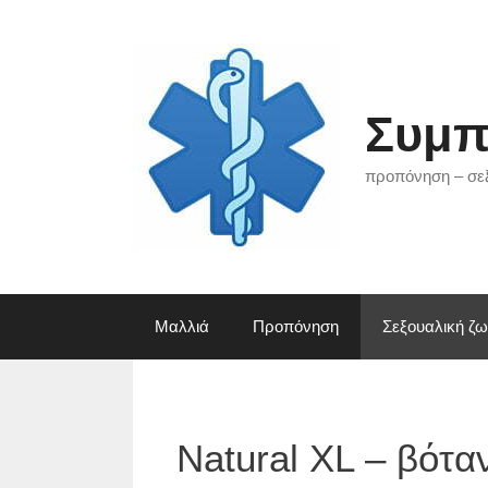
Μετάβαση
σε
περιεχόμενο
Συμπ
προπόνηση – σεξ
Μαλλιά
Προπόνηση
Σεξουαλική ζ
Natural XL – βότα