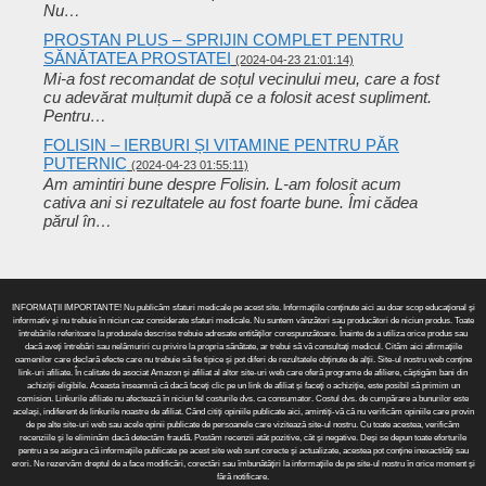
Nu…
PROSTAN PLUS – SPRIJIN COMPLET PENTRU
SĂNĂTATEA PROSTATEI
(2024-04-23 21:01:14)
Mi-a fost recomandat de soțul vecinului meu, care a fost
cu adevărat mulțumit după ce a folosit acest supliment.
Pentru…
FOLISIN – IERBURI ȘI VITAMINE PENTRU PĂR
PUTERNIC
(2024-04-23 01:55:11)
Am amintiri bune despre Folisin. L-am folosit acum
cativa ani si rezultatele au fost foarte bune. Îmi cădea
părul în…
INFORMAȚII IMPORTANTE! Nu publicăm sfaturi medicale pe acest site. Informațiile conținute aici au doar scop educațional și
informativ și nu trebuie în niciun caz considerate sfaturi medicale. Nu suntem vânzători sau producători de niciun produs. Toate
întrebările referitoare la produsele descrise trebuie adresate entităților corespunzătoare. Înainte de a utiliza orice produs sau
dacă aveți întrebări sau nelămuriri cu privire la propria sănătate, ar trebui să vă consultați medicul. Cităm aici afirmațiile
oamenilor care declară efecte care nu trebuie să fie tipice și pot diferi de rezultatele obținute de alții. Site-ul nostru web conține
link-uri afiliate. În calitate de asociat Amazon și afiliat al altor site-uri web care oferă programe de afiliere, câștigăm bani din
achiziții eligibile. Aceasta înseamnă că dacă faceți clic pe un link de afiliat și faceți o achiziție, este posibil să primim un
comision. Linkurile afiliate nu afectează în niciun fel costurile dvs. ca consumator. Costul dvs. de cumpărare a bunurilor este
același, indiferent de linkurile noastre de afiliat. Când citiți opiniile publicate aici, amintiți-vă că nu verificăm opiniile care provin
de pe alte site-uri web sau acele opinii publicate de persoanele care vizitează site-ul nostru. Cu toate acestea, verificăm
recenziile și le eliminăm dacă detectăm fraudă. Postăm recenzii atât pozitive, cât și negative. Deși se depun toate eforturile
pentru a se asigura că informațiile publicate pe acest site web sunt corecte și actualizate, acestea pot conține inexactități sau
erori. Ne rezervăm dreptul de a face modificări, corectări sau îmbunătățiri la informațiile de pe site-ul nostru în orice moment și
fără notificare.