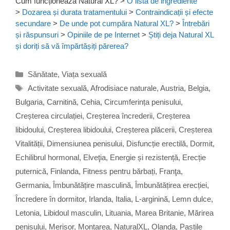
Cum funcționează Natural XL?
>
O listă de ingrediente
>
Dozarea și durata tratamentului
>
Contraindicații și efecte
secundare
>
De unde pot cumpăra Natural XL?
>
Întrebări
și răspunsuri
>
Opiniile de pe Internet
>
Știți deja Natural XL
și doriți să vă împărtășiți părerea?
Categorii
Sănătate
,
Viața sexuală
Etichete
Activitate sexuală
,
Afrodisiace naturale
,
Austria
,
Belgia
,
Bulgaria
,
Carnitină
,
Cehia
,
Circumferința penisului
,
Creșterea circulației
,
Creșterea încrederii
,
Creșterea
libidoului
,
Creșterea libidoului
,
Creșterea plăcerii
,
Creșterea
Vitalității
,
Dimensiunea penisului
,
Disfuncție erectilă
,
Dormit
,
Echilibrul hormonal
,
Elveţia
,
Energie și rezistență
,
Erecție
puternică
,
Finlanda
,
Fitness pentru bărbați
,
Franţa
,
Germania
,
Îmbunătățire masculină
,
Îmbunătățirea erecției
,
Încredere în dormitor
,
Irlanda
,
Italia
,
L-arginină
,
Lemn dulce
,
Letonia
,
Libidoul masculin
,
Lituania
,
Marea Britanie
,
Mărirea
penisului
,
Merisor
,
Montarea
,
NaturalXL
,
Olanda
,
Pastile