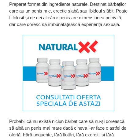
Preparat format din ingrediente naturale. Destinat bărbaților
care au un penis mic, erecție slabă sau libidoul slăbit. Poate
fi folosit și de cei al căror penis are dimensiunea potrivită,
dar care doresc să îmbunătățească experiența sexuală.
Probabil că nu există niciun bărbat care să nu-și dorească
să aibă un penis mai mare dacă cineva i-ar face o astfel de
ofertă. Fără unguente, fără flotări, fără exerciții și fără