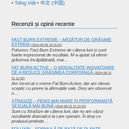
Tiếng Việt
中文 (中国)
Recenzii și opinii recente
FAST BURN EXTREME – ARZĂTOR DE GRĂSIME
EXTREM
(2024-09-05 19:15:01)
Folosesc Fast Burn Extreme de câteva luni și sunt
foarte impresionat de rezultate. M-a ajutat să elimin
grăsimea încăpățânată, mai…
FAT BURN ACTIVE – O MODALITATE INOVATOARE
DE A REDUCE GRĂSIMEA CORPORALĂ
(2024-08-31
01:12:42)
Am încercat o vreme Fat Burn Active, dar am rămas
sceptic cu privire la afirmațiile sale. Deși am observat
o…
XTRASIZE – PENIS MAI MARE ȘI PERFORMANȚĂ
SEXUALĂ MAI BUNĂ
(2024-08-22 21:10:33)
Sunt cu XtraSize de câteva luni, dar nu am văzut
rezultatele dramatice la care speram. În timp ce
produsul pretinde…
FOLLIXIN – FORMULĂ PE BAZĂ DE PLANTE-