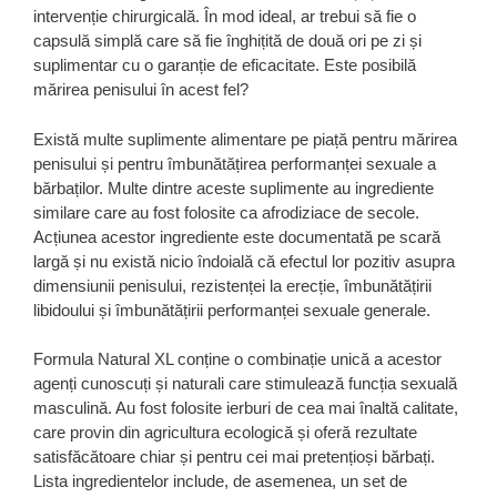
intervenție chirurgicală. În mod ideal, ar trebui să fie o
capsulă simplă care să fie înghițită de două ori pe zi și
suplimentar cu o garanție de eficacitate. Este posibilă
mărirea penisului în acest fel?
Există multe suplimente alimentare pe piață pentru mărirea
penisului și pentru îmbunătățirea performanței sexuale a
bărbaților. Multe dintre aceste suplimente au ingrediente
similare care au fost folosite ca afrodiziace de secole.
Acțiunea acestor ingrediente este documentată pe scară
largă și nu există nicio îndoială că efectul lor pozitiv asupra
dimensiunii penisului, rezistenței la erecție, îmbunătățirii
libidoului și îmbunătățirii performanței sexuale generale.
Formula Natural XL conține o combinație unică a acestor
agenți cunoscuți și naturali care stimulează funcția sexuală
masculină. Au fost folosite ierburi de cea mai înaltă calitate,
care provin din agricultura ecologică și oferă rezultate
satisfăcătoare chiar și pentru cei mai pretențioși bărbați.
Lista ingredientelor include, de asemenea, un set de