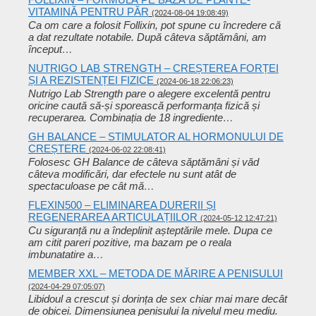
VITAMINĂ PENTRU PĂR
(2024-08-04 19:08:49)
Ca om care a folosit Follixin, pot spune cu încredere că
a dat rezultate notabile. După câteva săptămâni, am
început…
NUTRIGO LAB STRENGTH – CREȘTEREA FORȚEI
ȘI A REZISTENȚEI FIZICE
(2024-06-18 22:06:23)
Nutrigo Lab Strength pare o alegere excelentă pentru
oricine caută să-și sporească performanța fizică și
recuperarea. Combinația de 18 ingrediente…
GH BALANCE – STIMULATOR AL HORMONULUI DE
CREȘTERE
(2024-06-02 22:08:41)
Folosesc GH Balance de câteva săptămâni și văd
câteva modificări, dar efectele nu sunt atât de
spectaculoase pe cât mă…
FLEXIN500 – ELIMINAREA DURERII ȘI
REGENERAREA ARTICULAȚIILOR
(2024-05-12 12:47:21)
Cu siguranță nu a îndeplinit așteptările mele. Dupa ce
am citit pareri pozitive, ma bazam pe o reala
imbunatatire a…
MEMBER XXL – METODA DE MĂRIRE A PENISULUI
(2024-04-29 07:05:07)
Libidoul a crescut și dorința de sex chiar mai mare decât
de obicei. Dimensiunea penisului la nivelul meu mediu.