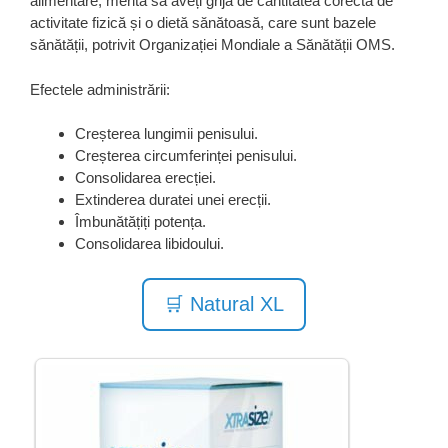
alimentare, merită să aveți grijă de cantitatea corectă de
activitate fizică și o dietă sănătoasă, care sunt bazele
sănătății, potrivit Organizației Mondiale a Sănătății OMS.
Efectele administrării:
Creșterea lungimii penisului.
Creșterea circumferinței penisului.
Consolidarea erecției.
Extinderea duratei unei erecții.
Îmbunătățiți potența.
Consolidarea libidoului.
🛒 Natural XL