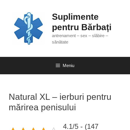
Sari
la
Suplimente
conținut
pentru Bărbați
antrenament – sex – slăbire –
sănătate
Meniu
Natural XL – ierburi pentru
mărirea penisului
4.1/5 - (147