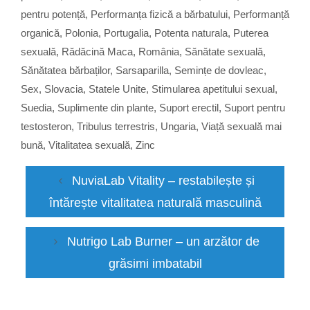
pentru potență
,
Performanța fizică a bărbatului
,
Performanță
organică
,
Polonia
,
Portugalia
,
Potenta naturala
,
Puterea
sexuală
,
Rădăcină Maca
,
România
,
Sănătate sexuală
,
Sănătatea bărbaților
,
Sarsaparilla
,
Semințe de dovleac
,
Sex
,
Slovacia
,
Statele Unite
,
Stimularea apetitului sexual
,
Suedia
,
Suplimente din plante
,
Suport erectil
,
Suport pentru
testosteron
,
Tribulus terrestris
,
Ungaria
,
Viață sexuală mai
bună
,
Vitalitatea sexuală
,
Zinc
NuviaLab Vitality – restabilește și
întărește vitalitatea naturală masculină
Nutrigo Lab Burner – un arzător de
grăsimi imbatabil