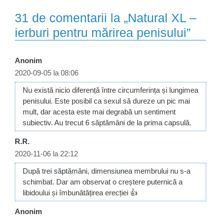
31 de comentarii la „Natural XL –
ierburi pentru mărirea penisului”
Anonim
2020-09-05 la 08:06
Nu există nicio diferență între circumferința și lungimea
penisului. Este posibil ca sexul să dureze un pic mai
mult, dar acesta este mai degrabă un sentiment
subiectiv. Au trecut 6 săptămâni de la prima capsulă.
R.R.
2020-11-06 la 22:12
După trei săptămâni, dimensiunea membrului nu s-a
schimbat. Dar am observat o creștere puternică a
libidoului și îmbunătățirea erecției 👍
Anonim