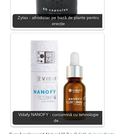
Zytax - afrodiziac pe bază de plante pentru
erecție
Vidafy NANOFY - curcumină cu tehnologie
de…