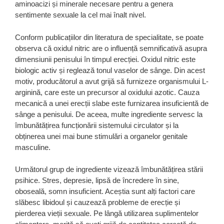
aminoacizi și minerale necesare pentru a genera
sentimente sexuale la cel mai înalt nivel.
Conform publicațiilor din literatura de specialitate, se poate
observa că oxidul nitric are o influență semnificativă asupra
dimensiunii penisului în timpul erecției. Oxidul nitric este
biologic activ și reglează tonul vaselor de sânge. Din acest
motiv, producătorul a avut grijă să furnizeze organismului L-
arginină, care este un precursor al oxidului azotic. Cauza
mecanică a unei erecții slabe este furnizarea insuficientă de
sânge a penisului. De aceea, multe ingrediente servesc la
îmbunătățirea funcționării sistemului circulator și la
obținerea unei mai bune stimulări a organelor genitale
masculine.
Următorul grup de ingrediente vizează îmbunătățirea stării
psihice. Stres, depresie, lipsă de încredere în sine,
oboseală, somn insuficient. Aceștia sunt alți factori care
slăbesc libidoul și cauzează probleme de erecție și
pierderea vieții sexuale. Pe lângă utilizarea suplimentelor