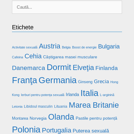
Caută
după:
Etichete
Austria
Bulgaria
Activitate sexuală
Belgia
Boost de energie
Cehia
Câștigarea masei musculare
Cafeina
Dormit
Elveţia
Danemarca
Finlanda
Franţa
Germania
Grecia
Ginseng
Hong
Italia
Irlanda
Kong
Ierburi pentru potența sexuală
L-arginină
Marea Britanie
Libidoul masculin
Lituania
Letonia
Olanda
Norvegia
Pastile pentru potență
Montarea
Polonia
Portugalia
Puterea sexuală