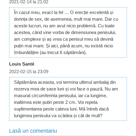
2021-02-14 la 21:02
În cazul meu, exact la fel … O erecție excelentă și
dorința de sex, de asemenea, mult mai mare. Dar cu
aceste lucruri, nu am avut nicio problemă. Cu toate
acestea, când vine vorba de dimensiunea penisului,
am complexe și aș vrea ca penisul meu să devină
puțin mai mare. Și aici, până acum, nu există nicio
îmbunătățire (au trecut 6 săptămâni).
Louis Santé
2022-02-15 la 23:09
Săptămâna aceasta, voi termina ultimul ambalaj din
rezerva mea de șase luni și voi face o pauză. Nu am
masurat circumferinta penisului, iar ca lungime,
inaltimea este putin peste 2 cm. Voi repeta
suplimentarea peste cateva luni. Mă întreb dacă
lungimea penisului va scădea și cât de mult?
Lasă un comentariu