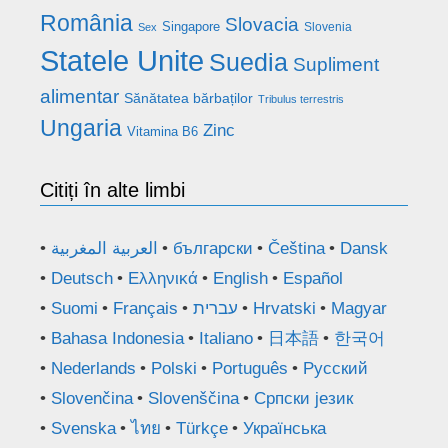
România
Slovacia
Singapore
Slovenia
Sex
Statele Unite
Suedia
Supliment
alimentar
Sănătatea bărbaților
Tribulus terrestris
Ungaria
Zinc
Vitamina B6
Citiți în alte limbi
العربية المغربية
български
Čeština
Dansk
Deutsch
Ελληνικά
English
Español
Suomi
Français
עברית
Hrvatski
Magyar
Bahasa Indonesia
Italiano
日本語
한국어
Nederlands
Polski
Português
Русский
Slovenčina
Slovenščina
Српски језик
Svenska
ไทย
Türkçe
Українська