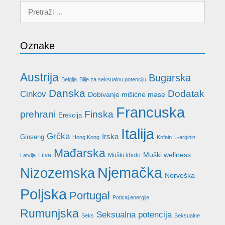
Pretraži:
Oznake
Austrija
Bugarska
Belgija
Bilje za seksualnu potenciju
Danska
Dodatak
Cinkov
Dobivanje mišićne mase
Francuska
prehrani
Finska
Erekcija
Italija
Grčka
Irska
Ginseng
Hong Kong
Kofein
L-arginin
Mađarska
Muški wellness
Litva
Muški libido
Latvija
Njemačka
Nizozemska
Norveška
Poljska
Portugal
Poticaj energije
Rumunjska
Seksualna potencija
Seks
Seksualne