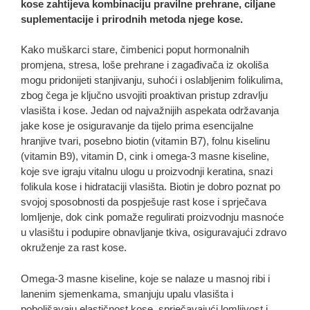
kose zahtijeva kombinaciju pravilne prehrane, ciljane
suplementacije i prirodnih metoda njege kose.
Kako muškarci stare, čimbenici poput hormonalnih
promjena, stresa, loše prehrane i zagađivača iz okoliša
mogu pridonijeti stanjivanju, suhoći i oslabljenim folikulima,
zbog čega je ključno usvojiti proaktivan pristup zdravlju
vlasišta i kose. Jedan od najvažnijih aspekata održavanja
jake kose je osiguravanje da tijelo prima esencijalne
hranjive tvari, posebno biotin (vitamin B7), folnu kiselinu
(vitamin B9), vitamin D, cink i omega-3 masne kiseline,
koje sve igraju vitalnu ulogu u proizvodnji keratina, snazi ​​
folikula kose i hidrataciji vlasišta. Biotin je dobro poznat po
svojoj sposobnosti da pospješuje rast kose i sprječava
lomljenje, dok cink pomaže regulirati proizvodnju masnoće
u vlasištu i podupire obnavljanje tkiva, osiguravajući zdravo
okruženje za rast kose.
Omega-3 masne kiseline, koje se nalaze u masnoj ribi i
lanenim sjemenkama, smanjuju upalu vlasišta i
poboljšavaju elastičnost kose, sprječavajući lomljivost i