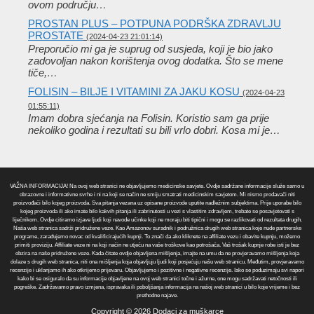
ovom području…
PROSTAN PLUS – POTPUNA PODRŠKA ZDRAVLJU
PROSTATE
(2024-04-23 21:01:14)
Preporučio mi ga je suprug od susjeda, koji je bio jako
zadovoljan nakon korištenja ovog dodatka. Što se mene
tiče,…
FOLISIN – BILJE I VITAMINI ZA JAKU KOSU
(2024-04-23
01:55:11)
Imam dobra sjećanja na Folisin. Koristio sam ga prije
nekoliko godina i rezultati su bili vrlo dobri. Kosa mi je…
VAŽNA INFORMACIJA! Na ovoj web stranici ne objavljujemo medicinske savjete. Ovdje sadržane informacije služe samo u
obrazovne i informativne svrhe i ni na koji se način ne smiju smatrati medicinskim savjetom. Mi nismo prodavači niti
proizvođači bilo kojeg proizvoda. Sva pitanja vezana uz opisane proizvode uputite nadležnim subjektima. Prije uporabe bilo
kojeg proizvoda ili ako imate bilo kakvih pitanja ili zabrinutosti u vezi s vlastitim zdravljem, trebate se posavjetovati s
liječnikom. Ovdje citiramo izjave ljudi koji navode učinke koji ne moraju biti tipični i mogu se razlikovati od rezultata drugih.
Naša web stranica sadrži pridružene veze. Kao Amazonov suradnik i podružnica drugih web stranica koje nude partnerske
programe, zarađujemo novac od kvalificirajućih kupnji. To znači da ako kliknete na affiliate vezu i obavite kupnju, možemo
primiti proviziju. Affiliate veze ni na koji način ne utječu na vaše troškove kao potrošača. Vaš trošak kupnje robe isti je bez
obzira na naše pridružene veze. Kada čitate ovdje objavljena mišljenja, imajte na umu da ne provjeravamo mišljenja koja
dolaze s drugih web stranica, niti ona mišljenja koja objavljuju ljudi koji posjećuju našu web stranicu. Međutim, provjeravamo
recenzije i uklanjamo ih ako otkrijemo prijevaru. Objavljujemo i pozitivne i negativne recenzije. Iako se poduzimaju svi napori
kako bi se osiguralo da su informacije objavljene na ovoj web stranici točne i ažurne, one mogu sadržavati netočnosti ili
pogreške. Zadržavamo pravo izmjena, ispravaka ili poboljšanja informacija na našoj web stranici u bilo koje vrijeme i bez
prethodne najave.
Copyright © 2026 Dodaci za muškarce