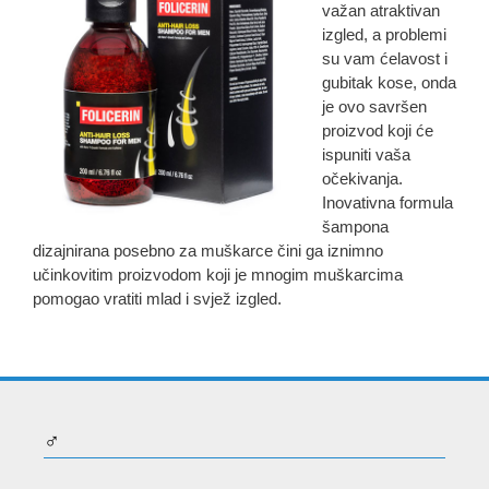
važan atraktivan
izgled, a problemi
su vam ćelavost i
gubitak kose, onda
je ovo savršen
proizvod koji će
ispuniti vaša
očekivanja.
Inovativna formula
šampona
dizajnirana posebno za muškarce čini ga iznimno
učinkovitim proizvodom koji je mnogim muškarcima
pomogao vratiti mlad i svjež izgled.
♂