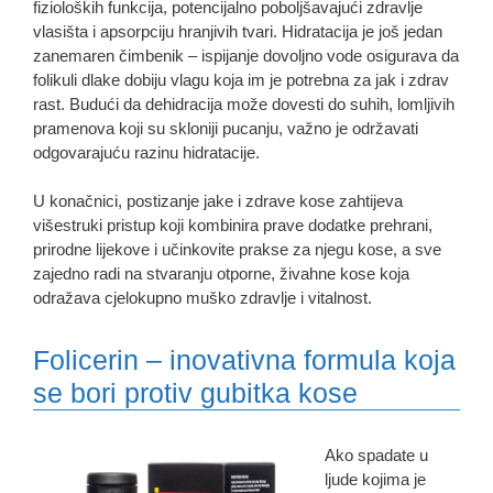
fizioloških funkcija, potencijalno poboljšavajući zdravlje
vlasišta i apsorpciju hranjivih tvari. Hidratacija je još jedan
zanemaren čimbenik – ispijanje dovoljno vode osigurava da
folikuli dlake dobiju vlagu koja im je potrebna za jak i zdrav
rast. Budući da dehidracija može dovesti do suhih, lomljivih
pramenova koji su skloniji pucanju, važno je održavati
odgovarajuću razinu hidratacije.
U konačnici, postizanje jake i zdrave kose zahtijeva
višestruki pristup koji kombinira prave dodatke prehrani,
prirodne lijekove i učinkovite prakse za njegu kose, a sve
zajedno radi na stvaranju otporne, živahne kose koja
odražava cjelokupno muško zdravlje i vitalnost.
Folicerin – inovativna formula koja
se bori protiv gubitka kose
Ako spadate u
ljude kojima je