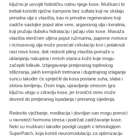
ključno je usvojiti holističku rutinu njege kose. Muškarci bi
trebali koristiti nježne šampone bez sulfata koji ne skidaju
prirodna ulja s vlasišta, kao ni prirodne regeneratore koji
sadrže sastojke poput aloe vere, arganovog ulja i keratina,
koji pružaju duboku hidrataciju i jačaju vlas kose. Masaža
vlasišta eteričnim uljima poput ružmarina, paprene metvice
i ricinusovog ulja može povećati cirkulaciju krvi i potaknuti
rast nove kose, dok redoviti piling vlasišta pomaže u
uklanjanju nakupina i mrtvih stanica kože koje mogu
začepiti folikule. Izbjegavanje pretjeranog toplinskog
stiliziranja, jakih kemijskih tretmana i dugotrajnog izlaganja
suncu također će spriječiti da kosa postane suha, slaba i
sklona lomljenju. Osim toga, upravljanje stresom igra
ključnu ulogu u zdravlju kose, jer kronični stres može
dovesti do pretjeranog ispadanja i preranog sijedenja.
Redovito vježbanje, meditacija i dovoljan san mogu pomoći
u ravnoteži hormona stresa i podržati zadržavanje kose.
Neki su muškarci također postigli uspjeh s tehnologijom
SuperPatch, koja koristi neuromodulaciju za optimizaciju