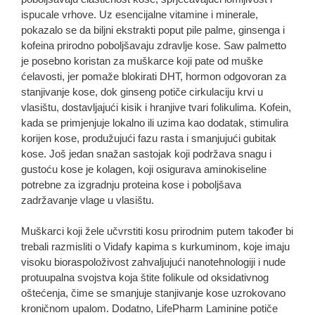
ispucale vrhove. Uz esencijalne vitamine i minerale,
pokazalo se da biljni ekstrakti poput pile palme, ginsenga i
kofeina prirodno poboljšavaju zdravlje kose. Saw palmetto
je posebno koristan za muškarce koji pate od muške
ćelavosti, jer pomaže blokirati DHT, hormon odgovoran za
stanjivanje kose, dok ginseng potiče cirkulaciju krvi u
vlasištu, dostavljajući kisik i hranjive tvari folikulima. Kofein,
kada se primjenjuje lokalno ili uzima kao dodatak, stimulira
korijen kose, produžujući fazu rasta i smanjujući gubitak
kose. Još jedan snažan sastojak koji podržava snagu i
gustoću kose je kolagen, koji osigurava aminokiseline
potrebne za izgradnju proteina kose i poboljšava
zadržavanje vlage u vlasištu.
Muškarci koji žele učvrstiti kosu prirodnim putem također bi
trebali razmisliti o Vidafy kapima s kurkuminom, koje imaju
visoku bioraspoloživost zahvaljujući nanotehnologiji i nude
protuupalna svojstva koja štite folikule od oksidativnog
oštećenja, čime se smanjuje stanjivanje kose uzrokovano
kroničnom upalom. Dodatno, LifePharm Laminine potiče