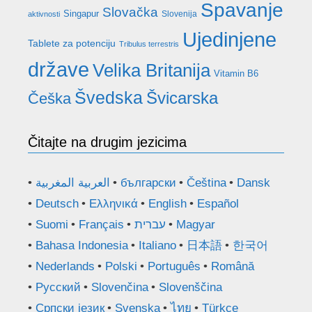
Spavanje
Slovačka
Singapur
Slovenija
aktivnosti
Ujedinjene
Tablete za potenciju
Tribulus terrestris
države
Velika Britanija
Vitamin B6
Švedska
Švicarska
Češka
Čitajte na drugim jezicima
العربية المغربية
български
Čeština
Dansk
Deutsch
Ελληνικά
English
Español
Suomi
Français
עברית
Magyar
Bahasa Indonesia
Italiano
日本語
한국어
Nederlands
Polski
Português
Română
Русский
Slovenčina
Slovenščina
Српски језик
Svenska
ไทย
Türkçe