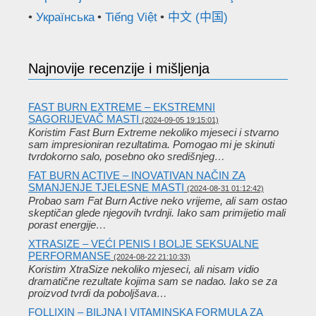
Українська
Tiếng Việt
中文 (中国)
Najnovije recenzije i mišljenja
FAST BURN EXTREME – EKSTREMNI
SAGORIJEVAČ MASTI
(2024-09-05 19:15:01)
Koristim Fast Burn Extreme nekoliko mjeseci i stvarno
sam impresioniran rezultatima. Pomogao mi je skinuti
tvrdokorno salo, posebno oko središnjeg…
FAT BURN ACTIVE – INOVATIVAN NAČIN ZA
SMANJENJE TJELESNE MASTI
(2024-08-31 01:12:42)
Probao sam Fat Burn Active neko vrijeme, ali sam ostao
skeptičan glede njegovih tvrdnji. Iako sam primijetio mali
porast energije…
XTRASIZE – VEĆI PENIS I BOLJE SEKSUALNE
PERFORMANSE
(2024-08-22 21:10:33)
Koristim XtraSize nekoliko mjeseci, ali nisam vidio
dramatične rezultate kojima sam se nadao. Iako se za
proizvod tvrdi da poboljšava…
FOLLIXIN – BILJNA I VITAMINSKA FORMULA ZA