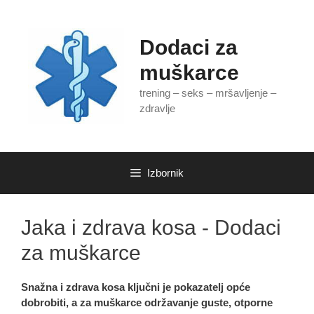
Preskoči
na
sadržaj
Dodaci za
muškarce
trening – seks – mršavljenje –
zdravlje
Izbornik
Jaka i zdrava kosa - Dodaci
za muškarce
Snažna i zdrava kosa ključni je pokazatelj opće
dobrobiti, a za muškarce održavanje guste, otporne