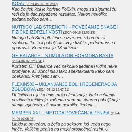
KOSU
(2024-08-04 19:08:49)
Kao čovjek koji je koristio Follixin, mogu sa sigurnošću
reći da je dao zapažene rezultate. Nakon nekoliko
tjedana počeo sam…
NUTRIGO LAB STRENGTH – POVEĆANJE SNAGE I
FIZIČKE IZDRŽLJIVOSTI
(2024-06-18 22:06:23)
Nutrigo Lab Strength čini se izvrsnim izborom za
svakoga tko želi poboljšati svoje fizičke performanse i
oporavak. Kombinacija 18 aktivnih…
GH BALANCE – STIMULATOR HORMONA RASTA
(2024-06-02 22:08:41)
Koristim GH Balance već nekoliko tjedana i vidim neke
promjene, ali učinci nisu tako spektakularni kako sam
očekivao. Primijetio sam…
FLEXIN500 – UKLANJANJE BOLI I REGENERACIJA
ZGLOBOVA
(2024-05-12 12:47:21)
Definitivno nije ispunio moja očekivanja. Nakon čitanja
pozitivnih mišljenja, računao sam na stvarno poboljšanje
stanja zglobova, ali nakon nekoliko tjedana…
MEMBER XXL – METODA POVEĆANJA PENISA
(2024-
04-29 07:05:07)
Libido je povećan, a želja za seksom još veća nego
inače. Veličina penisa na mojoj prosječnoj razini. U