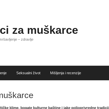
ci za muškarce
mršavljenje – zdravlje
enje
Seksualni život
Mišljenja i recenzije
 muškarce
ltičke klime, bogate kulturne baštine i jake poljoprivredne tradic