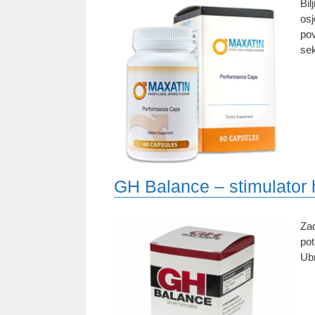
Bil
osj
pov
sek
GH Balance – stimulator
Zad
pot
Ubr