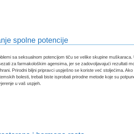
nje spolne potencije
blemi sa seksualnom potencijom tiču ​​se velike skupine muškaraca.
ezati za farmakološkim agensima, jer se zadovoljavajući rezultati m
hrani. Prirodni biljni pripravci uspješno se koriste već stoljećima. Ako 
temskih bolesti, trebali biste isprobati prirodne metode koje su potpu
jerenje u vaš uspjeh.