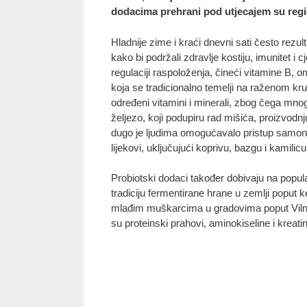
dodacima prehrani pod utjecajem su region
Hladnije zime i kraći dnevni sati često rez
kako bi podržali zdravlje kostiju, imunitet i
regulaciji raspoloženja, čineći vitamine B, 
koja se tradicionalno temelji na raženom kru
određeni vitamini i minerali, zbog čega mnog
željezo, koji podupiru rad mišića, proizvodn
dugo je ljudima omogućavalo pristup samoniklo
lijekovi, uključujući koprivu, bazgu i kamil
Probiotski dodaci također dobivaju na popular
tradiciju fermentirane hrane u zemlji poput ke
mlađim muškarcima u gradovima poput Vilnius
su proteinski prahovi, aminokiseline i kreati