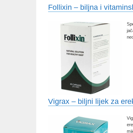
Follixin – biljna i vitami
Spe
jač
neo
Vigrax – biljni lijek za ere
Vig
ere
mij