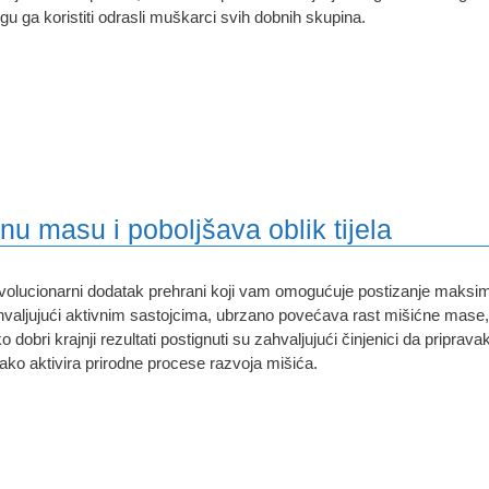
u ga koristiti odrasli muškarci svih dobnih skupina.
nu masu i poboljšava oblik tijela
olucionarni dodatak prehrani koji vam omogućuje postizanje maksima
valjujući aktivnim sastojcima, ubrzano povećava rast mišićne mase,
o dobri krajnji rezultati postignuti su zahvaljujući činjenici da priprav
tako aktivira prirodne procese razvoja mišića.