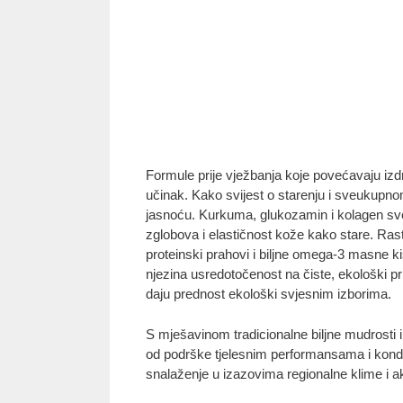
Formule prije vježbanja koje povećavaju izdr
učinak. Kako svijest o starenju i sveukupno
jasnoću. Kurkuma, glukozamin i kolagen sve 
zglobova i elastičnost kože kako stare. Rast
proteinski prahovi i biljne omega-3 masne ki
njezina usredotočenost na čiste, ekološki pr
daju prednost ekološki svjesnim izborima.
S mješavinom tradicionalne biljne mudrosti i
od podrške tjelesnim performansama i kondic
snalaženje u izazovima regionalne klime i a