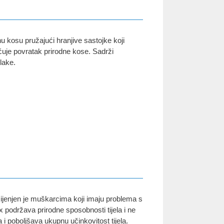
u kosu pružajući hranjive sastojke koji
ćuje povratak prirodne kose. Sadrži
dlake.
mijenjen je muškarcima koji imaju problema s
ax podržava prirodne sposobnosti tijela i ne
 i poboljšava ukupnu učinkovitost tijela.