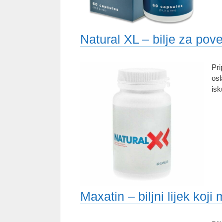
Natural XL – bilje za pov
Pri
osl
isk
Maxatin – biljni lijek koj