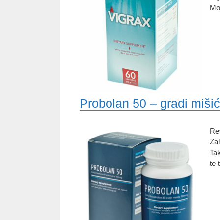
Mog
Probolan 50 – gradi mišić
Rev
Zah
Tak
te 