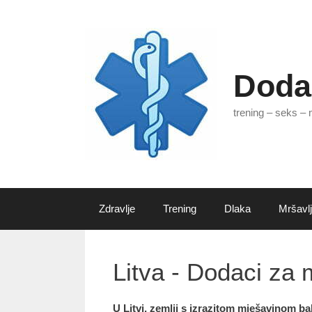
Preskoči
na
sadržaj
Doda
trening – seks – 
Zdravlje
Trening
Dlaka
Mršavlj
Litva - Dodaci za
U Litvi, zemlji s izrazitom mješavinom ba