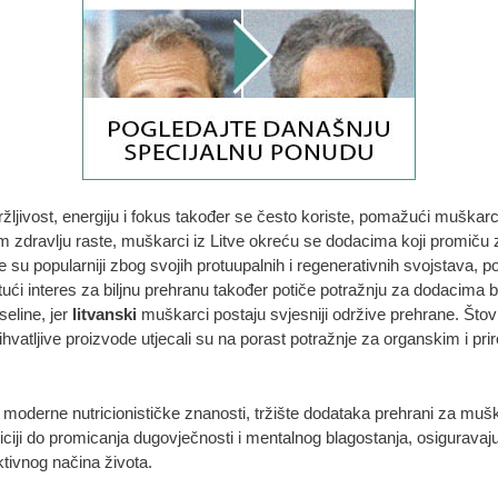
žljivost, energiju i fokus također se često koriste, pomažući muškarci
m zdravlju raste, muškarci iz Litve okreću se dodacima koji promiču z
su popularniji zbog svojih protuupalnih i regenerativnih svojstava,
ući interes za biljnu prehranu također potiče potražnju za dodacima bi
seline, jer
litvanski
muškarci postaju svjesniji održive prehrane. Što
ihvatljive proizvode utjecali su na porast potražnje za organskim i p
 moderne nutricionističke znanosti, tržište dodataka prehrani za muška
iji do promicanja dugovječnosti i mentalnog blagostanja, osiguravaju
ktivnog načina života.