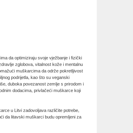
ma da optimiziraju svoje vježbanje i fizički
dravlje zglobova, vitalnost kože i mentalnu
 pomažući muškarcima da održe pokretljivost
ljnog podrijetla, kao što su veganski
više, duboka povezanost zemlje s prirodom i
rirodnim dodacima, privlačeći muškarce koji
rce u Litvi zadovoljava različite potrebe,
ći da litavski muškarci budu opremljeni za