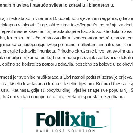
alnih uvjeta i rastuće svijesti o zdravlju i blagostanju.
ultiraju nedostatkom vitamina D, posebno u sjevernim regijama, gdje
 cjelokupnu vitalnost. Duge, oštre zime također potiču potražnju za dod
omega-3 masne kiseline i biljne adaptogene kao što su Rhodiola rosea i
hu, krumpiru, mliječnim proizvodima i korjenastom povrću, pruža temelj
i muškarci nadopunjuju svoju prehranu multivitaminima ili specifičnim 
ju energije i zdravlje imuniteta. Prirodno okruženje Litve, sa svojim g
m bilju i biljkama, od kojih su mnoge još uvijek sastavni dio lokalnih 
icu, obično se koriste za potporu zdravlja, posebno za bolove u zglobo
nosti jer sve više muškaraca u Litvi nastoji podržati zdravlje crijeva,
fira, kiselih krastavaca i kruha s kiselim tijestom. Kultura fitnessa i 
a i Kaunasa, gdje su bodybuilding i vježbe snage sve popularniji. Su
n, traženi su kao nadopuna rutini u teretani i sportskim izvedbama.