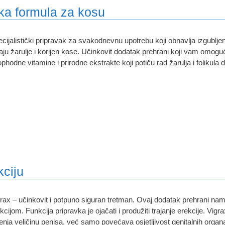
nska formula za kosu
cijalistički pripravak za svakodnevnu upotrebu koji obnavlja izgubljen
aju žarulje i korijen kose. Učinkovit dodatak prehrani koji vam omogu
phodne vitamine i prirodne ekstrakte koji potiču rad žarulja i folikula 
kciju
rax – učinkovit i potpuno siguran tretman. Ovaj dodatak prehrani na
kcijom. Funkcija pripravka je ojačati i produžiti trajanje erekcije. Vigr
enja veličinu penisa, već samo povećava osjetljivost genitalnih organa