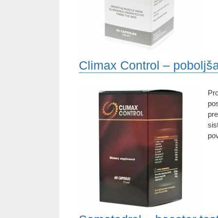
Climax Control – poboljša
Pro
pos
pre
sis
pov