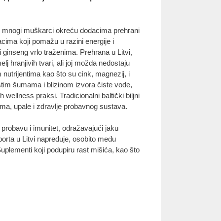
 se mnogi muškarci okreću dodacima prehrani
acima koji pomažu u razini energije i
 ginseng vrlo traženima. Prehrana u Litvi,
 hranjivih tvari, ali joj možda nedostaju
nutrijentima kao što su cink, magnezij, i
ustim šumama i blizinom izvora čiste vode,
wellness praksi. Tradicionalni baltički biljni
vima, upale i zdravlje probavnog sustava.
 probavu i imunitet, odražavajući jaku
sporta u Litvi napreduje, osobito među
plementi koji podupiru rast mišića, kao što