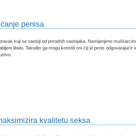
ećanje penisa
pravak koji se sastoji od prirodnih sastojaka. Namijenjeno muškarcima k
abljeni libido. Također ga mogu koristiti oni čiji je penis odgovarajuće v
ustvo.
i maksimizira kvalitetu seksa