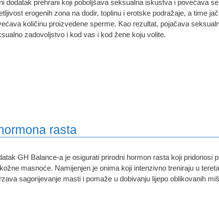
jni dodatak prehrani koji poboljšava seksualna iskustva i povećava 
etljivost erogenih zona na dodir, toplinu i erotske podražaje, a time jač
ećava količinu proizvedene sperme. Kao rezultat, pojačava seksual
sualno zadovoljstvo i kod vas i kod žene koju volite.
 hormona rasta
atak GH Balance-a je osigurati prirodni hormon rasta koji pridonosi 
kožne masnoće. Namijenjen je onima koji intenzivno treniraju u teretan
zava sagorijevanje masti i pomaže u dobivanju lijepo oblikovanih miš