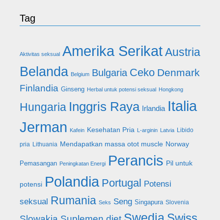
Tag
Amerika Serikat
Austria
Aktivitas seksual
Belanda
Ceko
Denmark
Bulgaria
Belgium
Finlandia
Ginseng
Herbal untuk potensi seksual
Hongkong
Italia
Inggris Raya
Hungaria
Irlandia
Jerman
Kesehatan Pria
Libido
Kafein
L-arginin
Latvia
Mendapatkan massa otot muscle
Norway
pria
Lithuania
Perancis
Pil untuk
Pemasangan
Peningkatan Energi
Polandia
Portugal
Potensi
potensi
Rumania
seksual
Seng
Singapura
Slovenia
Seks
Swedia
Swiss
Slowakia
Suplemen diet