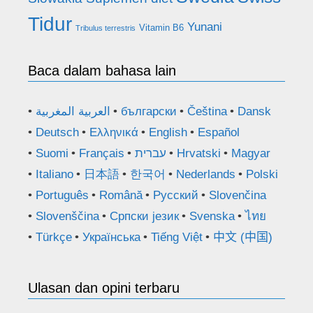
Tidur
Yunani
Vitamin B6
Tribulus terrestris
Baca dalam bahasa lain
العربية المغربية
български
Čeština
Dansk
Deutsch
Ελληνικά
English
Español
Suomi
Français
עברית
Hrvatski
Magyar
Italiano
日本語
한국어
Nederlands
Polski
Português
Română
Русский
Slovenčina
Slovenščina
Српски језик
Svenska
ไทย
Türkçe
Українська
Tiếng Việt
中文 (中国)
Ulasan dan opini terbaru