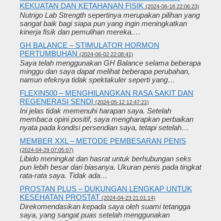
KEKUATAN DAN KETAHANAN FISIK
(2024-06-18 22:06:23)
Nutrigo Lab Strength sepertinya merupakan pilihan yang
sangat baik bagi siapa pun yang ingin meningkatkan
kinerja fisik dan pemulihan mereka.…
GH BALANCE – STIMULATOR HORMON
PERTUMBUHAN
(2024-06-02 22:08:41)
Saya telah menggunakan GH Balance selama beberapa
minggu dan saya dapat melihat beberapa perubahan,
namun efeknya tidak spektakuler seperti yang…
FLEXIN500 – MENGHILANGKAN RASA SAKIT DAN
REGENERASI SENDI
(2024-05-12 12:47:21)
Ini jelas tidak memenuhi harapan saya. Setelah
membaca opini positif, saya mengharapkan perbaikan
nyata pada kondisi persendian saya, tetapi setelah…
MEMBER XXL – METODE PEMBESARAN PENIS
(2024-04-29 07:05:07)
Libido meningkat dan hasrat untuk berhubungan seks
pun lebih besar dari biasanya. Ukuran penis pada tingkat
rata-rata saya. Tidak ada…
PROSTAN PLUS – DUKUNGAN LENGKAP UNTUK
KESEHATAN PROSTAT
(2024-04-23 21:01:14)
Direkomendasikan kepada saya oleh suami tetangga
saya, yang sangat puas setelah menggunakan