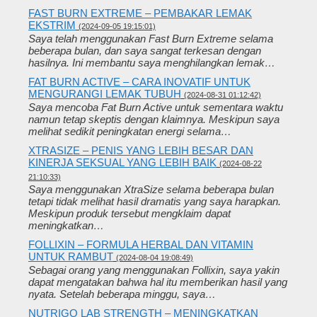
FAST BURN EXTREME – PEMBAKAR LEMAK
EKSTRIM
(2024-09-05 19:15:01)
Saya telah menggunakan Fast Burn Extreme selama
beberapa bulan, dan saya sangat terkesan dengan
hasilnya. Ini membantu saya menghilangkan lemak…
FAT BURN ACTIVE – CARA INOVATIF UNTUK
MENGURANGI LEMAK TUBUH
(2024-08-31 01:12:42)
Saya mencoba Fat Burn Active untuk sementara waktu
namun tetap skeptis dengan klaimnya. Meskipun saya
melihat sedikit peningkatan energi selama…
XTRASIZE – PENIS YANG LEBIH BESAR DAN
KINERJA SEKSUAL YANG LEBIH BAIK
(2024-08-22
21:10:33)
Saya menggunakan XtraSize selama beberapa bulan
tetapi tidak melihat hasil dramatis yang saya harapkan.
Meskipun produk tersebut mengklaim dapat
meningkatkan…
FOLLIXIN – FORMULA HERBAL DAN VITAMIN
UNTUK RAMBUT
(2024-08-04 19:08:49)
Sebagai orang yang menggunakan Follixin, saya yakin
dapat mengatakan bahwa hal itu memberikan hasil yang
nyata. Setelah beberapa minggu, saya…
NUTRIGO LAB STRENGTH – MENINGKATKAN