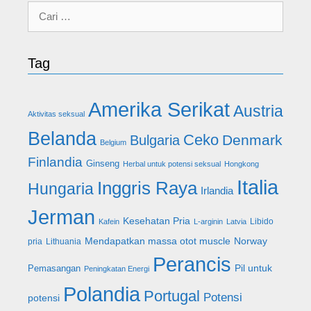
Cari
untuk:
Tag
Amerika Serikat
Austria
Aktivitas seksual
Belanda
Ceko
Denmark
Bulgaria
Belgium
Finlandia
Ginseng
Herbal untuk potensi seksual
Hongkong
Italia
Inggris Raya
Hungaria
Irlandia
Jerman
Kesehatan Pria
Libido
Kafein
L-arginin
Latvia
Mendapatkan massa otot muscle
Norway
pria
Lithuania
Perancis
Pil untuk
Pemasangan
Peningkatan Energi
Polandia
Portugal
Potensi
potensi