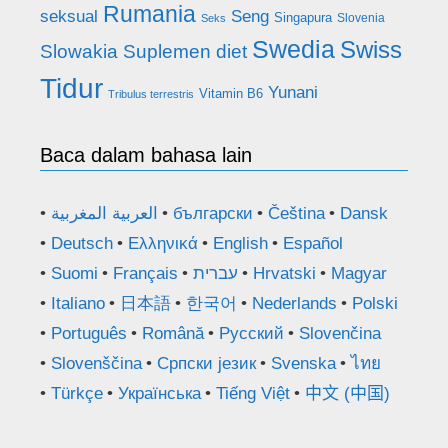
Rumania
seksual
Seng
Singapura
Slovenia
Seks
Swedia
Swiss
Slowakia
Suplemen diet
Tidur
Yunani
Vitamin B6
Tribulus terrestris
Baca dalam bahasa lain
العربية المغربية
български
Čeština
Dansk
Deutsch
Ελληνικά
English
Español
Suomi
Français
עברית
Hrvatski
Magyar
Italiano
日本語
한국어
Nederlands
Polski
Português
Română
Русский
Slovenčina
Slovenščina
Српски језик
Svenska
ไทย
Türkçe
Українська
Tiếng Việt
中文 (中国)