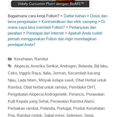
Vidafy Curcumin Plus+ dengan BioMS™
Bagaimana cara kerja Folisin?
>
Daftar bahan
>
Dosis dan
lama pengobatan
>
Kontraindikasi dan efek samping
>
Di
mana saya bisa membeli Folisin?
>
Pertanyaan dan
jawaban
>
Pendapat dari Internet
>
Apakah Anda sudah
pernah menggunakan Folisin dan ingin membagikan
pendapat Anda?
Kategori
Kesehatan
,
Rambut
Tag
Alopecia
,
Amerika Serikat
,
Androgen
,
Belanda
,
Biji labu
,
Ceko
,
Inggris Raya
,
Italia
,
Jerman
,
Kecambah kacang
hijau
,
Lada hitam
,
Minyak kelapa sawit
,
Obat Herbal untuk
Rambut
,
Obat herbal untuk rambut
,
Pemblokir DHT
,
Pengobatan Alopecia Androgenetik
,
Perancis
,
Perawatan
Kulit Kepala yang Sehat
,
Perawatan Rambut Alami
,
Perbaikan rambut
,
Polandia
,
Portugal
,
Produk Kesehatan
Pria
,
Rambut rontok
,
Sabal minor
,
Selenium
,
Seng
,