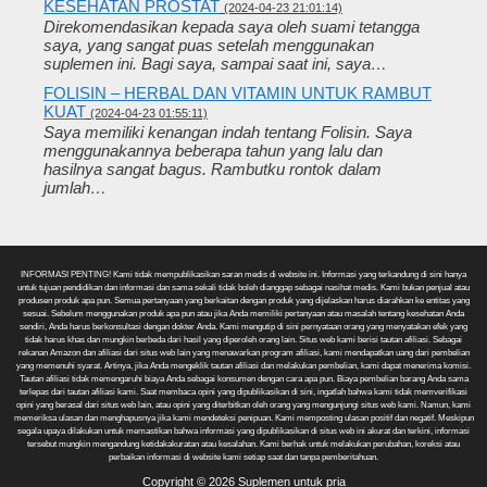
KESEHATAN PROSTAT
(2024-04-23 21:01:14)
Direkomendasikan kepada saya oleh suami tetangga
saya, yang sangat puas setelah menggunakan
suplemen ini. Bagi saya, sampai saat ini, saya…
FOLISIN – HERBAL DAN VITAMIN UNTUK RAMBUT
KUAT
(2024-04-23 01:55:11)
Saya memiliki kenangan indah tentang Folisin. Saya
menggunakannya beberapa tahun yang lalu dan
hasilnya sangat bagus. Rambutku rontok dalam
jumlah…
INFORMASI PENTING! Kami tidak mempublikasikan saran medis di website ini. Informasi yang terkandung di sini hanya
untuk tujuan pendidikan dan informasi dan sama sekali tidak boleh dianggap sebagai nasihat medis. Kami bukan penjual atau
produsen produk apa pun. Semua pertanyaan yang berkaitan dengan produk yang dijelaskan harus diarahkan ke entitas yang
sesuai. Sebelum menggunakan produk apa pun atau jika Anda memiliki pertanyaan atau masalah tentang kesehatan Anda
sendiri, Anda harus berkonsultasi dengan dokter Anda. Kami mengutip di sini pernyataan orang yang menyatakan efek yang
tidak harus khas dan mungkin berbeda dari hasil yang diperoleh orang lain. Situs web kami berisi tautan afiliasi. Sebagai
rekanan Amazon dan afiliasi dari situs web lain yang menawarkan program afiliasi, kami mendapatkan uang dari pembelian
yang memenuhi syarat. Artinya, jika Anda mengeklik tautan afiliasi dan melakukan pembelian, kami dapat menerima komisi.
Tautan afiliasi tidak memengaruhi biaya Anda sebagai konsumen dengan cara apa pun. Biaya pembelian barang Anda sama
terlepas dari tautan afiliasi kami. Saat membaca opini yang dipublikasikan di sini, ingatlah bahwa kami tidak memverifikasi
opini yang berasal dari situs web lain, atau opini yang diterbitkan oleh orang yang mengunjungi situs web kami. Namun, kami
memeriksa ulasan dan menghapusnya jika kami mendeteksi penipuan. Kami memposting ulasan positif dan negatif. Meskipun
segala upaya dilakukan untuk memastikan bahwa informasi yang dipublikasikan di situs web ini akurat dan terkini, informasi
tersebut mungkin mengandung ketidakakuratan atau kesalahan. Kami berhak untuk melakukan perubahan, koreksi atau
perbaikan informasi di website kami setiap saat dan tanpa pemberitahuan.
Copyright © 2026 Suplemen untuk pria