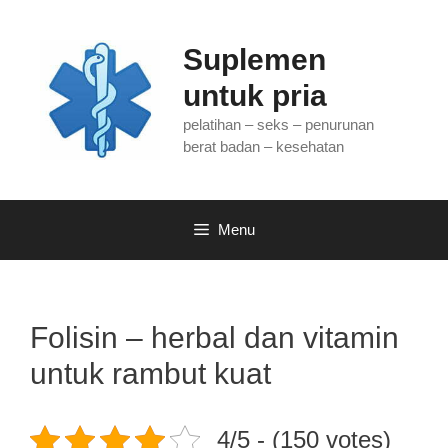
Langsung
ke
Suplemen
isi
untuk pria
pelatihan – seks – penurunan
berat badan – kesehatan
Menu
Folisin – herbal dan vitamin
untuk rambut kuat
4/5 - (150 votes)