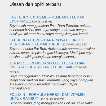
Ulasan dan opini terbaru
FAST BURN EXTREME – PEMBAKAR LEMAK
EKSTRIM
(2024-09-05 19:15:01)
Saya telah menggunakan Fast Burn Extreme selama
beberapa bulan, dan saya sangat terkesan dengan
hasilnya. Ini membantu saya menghilangkan lemak…
FAT BURN ACTIVE – CARA INOVATIF UNTUK
MENGURANGI LEMAK TUBUH
(2024-08-31 01:12:42)
Saya mencoba Fat Burn Active untuk sementara waktu
namun tetap skeptis dengan klaimnya. Meskipun saya
melihat sedikit peningkatan energi selama…
XTRASIZE – PENIS YANG LEBIH BESAR DAN
KINERJA SEKSUAL YANG LEBIH BAIK
(2024-08-22
21:10:33)
Saya menggunakan XtraSize selama beberapa bulan
tetapi tidak melihat hasil dramatis yang saya harapkan.
Meskipun produk tersebut mengklaim dapat
meningkatkan…
FOLLIXIN – FORMULA HERBAL DAN VITAMIN
UNTUK RAMBUT
(2024-08-04 19:08:49)
Sebagai orang yang menggunakan Follixin, saya yakin