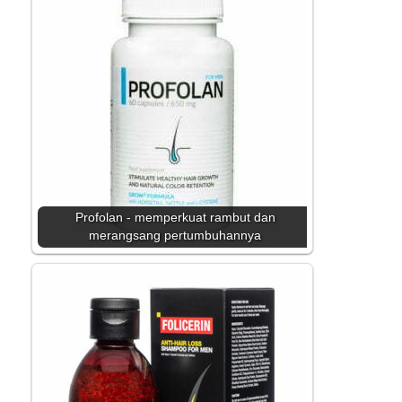
Profolan - memperkuat rambut dan
merangsang pertumbuhannya