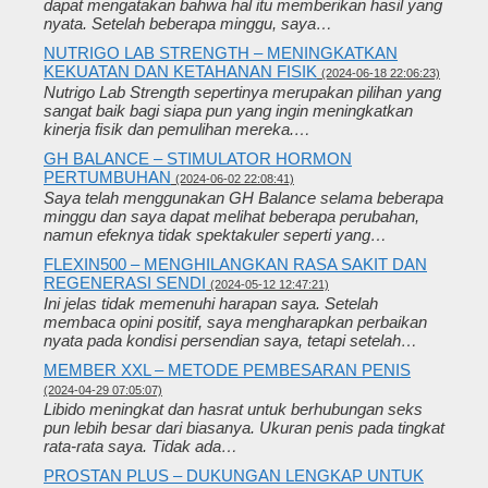
dapat mengatakan bahwa hal itu memberikan hasil yang
nyata. Setelah beberapa minggu, saya…
NUTRIGO LAB STRENGTH – MENINGKATKAN
KEKUATAN DAN KETAHANAN FISIK
(2024-06-18 22:06:23)
Nutrigo Lab Strength sepertinya merupakan pilihan yang
sangat baik bagi siapa pun yang ingin meningkatkan
kinerja fisik dan pemulihan mereka.…
GH BALANCE – STIMULATOR HORMON
PERTUMBUHAN
(2024-06-02 22:08:41)
Saya telah menggunakan GH Balance selama beberapa
minggu dan saya dapat melihat beberapa perubahan,
namun efeknya tidak spektakuler seperti yang…
FLEXIN500 – MENGHILANGKAN RASA SAKIT DAN
REGENERASI SENDI
(2024-05-12 12:47:21)
Ini jelas tidak memenuhi harapan saya. Setelah
membaca opini positif, saya mengharapkan perbaikan
nyata pada kondisi persendian saya, tetapi setelah…
MEMBER XXL – METODE PEMBESARAN PENIS
(2024-04-29 07:05:07)
Libido meningkat dan hasrat untuk berhubungan seks
pun lebih besar dari biasanya. Ukuran penis pada tingkat
rata-rata saya. Tidak ada…
PROSTAN PLUS – DUKUNGAN LENGKAP UNTUK