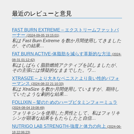
最近のレビューと意見
FAST BURN EXTREME – エクストリームファットバ
ーナー
(2024-09-05 19:15:01)
私は Fast Burn Extreme を数か月間使用してきました
が、その結果…
FAT BURN ACTIVE-体脂肪を減らす革新的な方法
(2024-
08-31 01:12:42)
私はしばらく脂肪燃焼アクティブを試しましたが、
その主張には懐疑的なままでした。ワ…
XTRASIZE – より大きなペニスとより良い性的パフォ
ーマンス
(2024-08-22 21:10:33)
私は XtraSize を数か月間使用していますが、期待し
ていたような劇的な結果…
FOLLIXIN – 髪のためのハーブビタミンフォーミュラ
(2024-08-04 19:08:49)
フォリキシンを使用した男性として、私はフォリキ
シンが顕著な結果をもたらしたと自信…
NUTRIGO LAB STRENGTH-強度と体力の向上
(2024-06-
18 22:06:23)