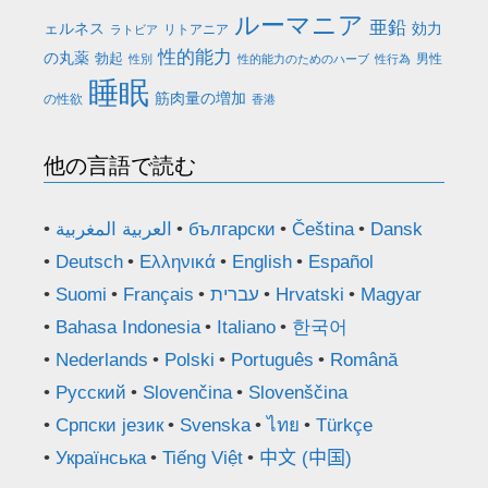
ルーマニア
亜鉛
ェルネス
効力
リトアニア
ラトビア
性的能力
の丸薬
勃起
男性
性別
性的能力のためのハーブ
性行為
睡眠
筋肉量の増加
の性欲
香港
他の言語で読む
العربية المغربية
български
Čeština
Dansk
Deutsch
Ελληνικά
English
Español
Suomi
Français
עברית
Hrvatski
Magyar
Bahasa Indonesia
Italiano
한국어
Nederlands
Polski
Português
Română
Русский
Slovenčina
Slovenščina
Српски језик
Svenska
ไทย
Türkçe
Українська
Tiếng Việt
中文 (中国)