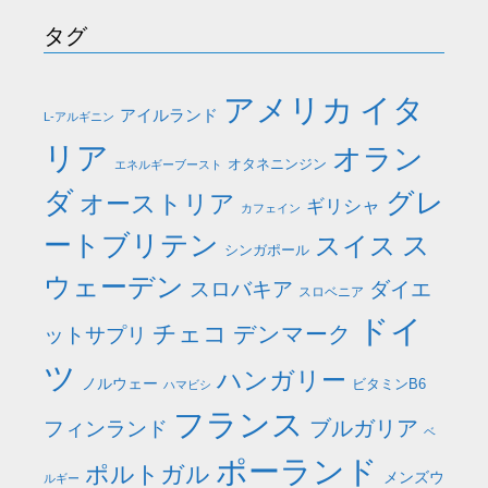
タグ
イタ
アメリカ
アイルランド
L-アルギニン
リア
オラン
オタネニンジン
エネルギーブースト
ダ
グレ
オーストリア
ギリシャ
カフェイン
ートブリテン
ス
スイス
シンガポール
ウェーデン
スロバキア
ダイエ
スロベニア
ドイ
チェコ
デンマーク
ットサプリ
ツ
ハンガリー
ノルウェー
ビタミンB6
ハマビシ
フランス
ブルガリア
フィンランド
ベ
ポーランド
ポルトガル
メンズウ
ルギー