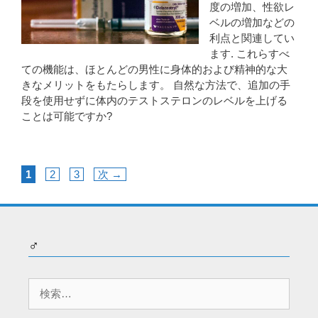
度の増加、性欲レ
ベルの増加などの
利点と関連してい
ます. これらすべ
ての機能は、ほとんどの男性に身体的および精神的な大
きなメリットをもたらします。 自然な方法で、追加の手
段を使用せずに体内のテストステロンのレベルを上げる
ことは可能ですか?
ペ
ペ
ペ
1
2
3
次
→
ー
ー
ー
ジ
ジ
ジ
♂
検
索: