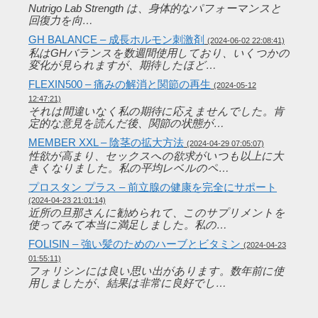
Nutrigo Lab Strength は、身体的なパフォーマンスと
回復力を向…
GH BALANCE – 成長ホルモン刺激剤
(2024-06-02 22:08:41)
私はGHバランスを数週間使用しており、いくつかの
変化が見られますが、期待したほど…
FLEXIN500 – 痛みの解消と関節の再生
(2024-05-12
12:47:21)
それは間違いなく私の期待に応えませんでした。肯
定的な意見を読んだ後、関節の状態が…
MEMBER XXL – 陰茎の拡大方法
(2024-04-29 07:05:07)
性欲が高まり、セックスへの欲求がいつも以上に大
きくなりました。私の平均レベルのペ…
プロスタン プラス – 前立腺の健康を完全にサポート
(2024-04-23 21:01:14)
近所の旦那さんに勧められて、このサプリメントを
使ってみて本当に満足しました。私の…
FOLISIN – 強い髪のためのハーブとビタミン
(2024-04-23
01:55:11)
フォリシンには良い思い出があります。数年前に使
用しましたが、結果は非常に良好でし…