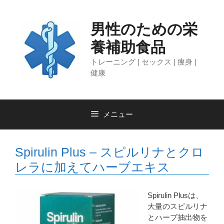
コ
ン
男性のための栄
テ
ン
養補助食品
ツ
へ
トレーニング | セックス | 痩身 |
ス
健康
キ
ッ
プ
メニュー
Spirulin Plus – スピルリナとクロ
レラに加えてハーブエキス
Spirulin Plusは、
大量のスピルリナ
とハーブ抽出物を