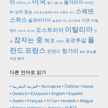
미국
아
불가리아
발기
비타민
리투아니아
벨기에
스웨덴
성적 효능
B6
성적 효능을위한 허브
성행위
섹스
스위스
슬로바키아
아연
아일
싱가포르
슬로베니아
이탈리아
오스트리아
랜드
인
에너지 부스트
폴
잠자는 중
체코
포르투갈
삼
카페인
란드
프랑스
헝가리
핀란드
효능을
홍콩
위한 환약
다른 언어로 읽기
العربية المغربية
български
Čeština
Dansk
Deutsch
Ελληνικά
English
Español
Suomi
Français
עברית
Hrvatski
Magyar