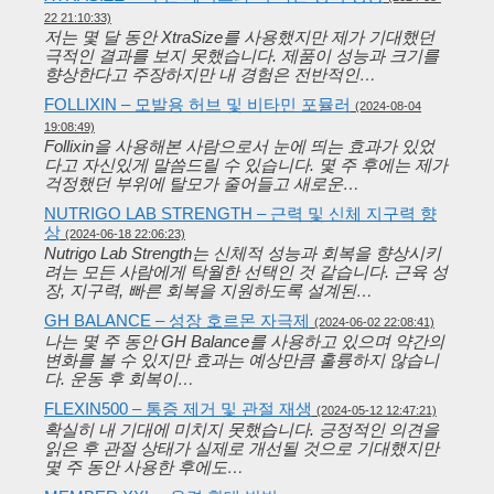
22 21:10:33)
저는 몇 달 동안 XtraSize를 사용했지만 제가 기대했던
극적인 결과를 보지 못했습니다. 제품이 성능과 크기를
향상한다고 주장하지만 내 경험은 전반적인…
FOLLIXIN – 모발용 허브 및 비타민 포뮬러
(2024-08-04
19:08:49)
Follixin을 사용해본 사람으로서 눈에 띄는 효과가 있었
다고 자신있게 말씀드릴 수 있습니다. 몇 주 후에는 제가
걱정했던 부위에 탈모가 줄어들고 새로운…
NUTRIGO LAB STRENGTH – 근력 및 신체 지구력 향
상
(2024-06-18 22:06:23)
Nutrigo Lab Strength는 신체적 성능과 회복을 향상시키
려는 모든 사람에게 탁월한 선택인 것 같습니다. 근육 성
장, 지구력, 빠른 회복을 지원하도록 설계된…
GH BALANCE – 성장 호르몬 자극제
(2024-06-02 22:08:41)
나는 몇 주 동안 GH Balance를 사용하고 있으며 약간의
변화를 볼 수 있지만 효과는 예상만큼 훌륭하지 않습니
다. 운동 후 회복이…
FLEXIN500 – 통증 제거 및 관절 재생
(2024-05-12 12:47:21)
확실히 내 기대에 미치지 못했습니다. 긍정적인 의견을
읽은 후 관절 상태가 실제로 개선될 것으로 기대했지만
몇 주 동안 사용한 후에도…