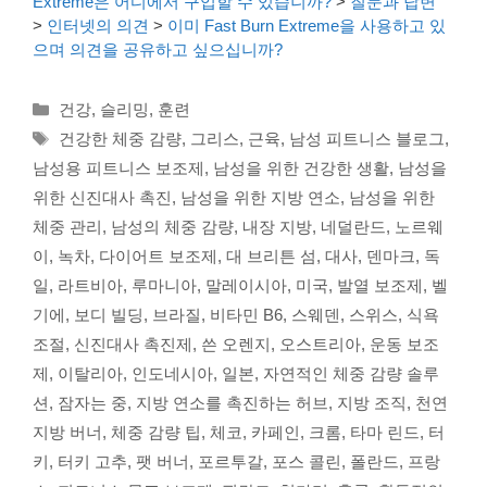
Extreme은 어디에서 구입할 수 있습니까?
>
질문과 답변
>
인터넷의 의견
>
이미 Fast Burn Extreme을 사용하고 있
으며 의견을 공유하고 싶으십니까?
Categories
건강
,
슬리밍
,
훈련
Tags
건강한 체중 감량
,
그리스
,
근육
,
남성 피트니스 블로그
,
남성용 피트니스 보조제
,
남성을 위한 건강한 생활
,
남성을
위한 신진대사 촉진
,
남성을 위한 지방 연소
,
남성을 위한
체중 관리
,
남성의 체중 감량
,
내장 지방
,
네덜란드
,
노르웨
이
,
녹차
,
다이어트 보조제
,
대 브리튼 섬
,
대사
,
덴마크
,
독
일
,
라트비아
,
루마니아
,
말레이시아
,
미국
,
발열 보조제
,
벨
기에
,
보디 빌딩
,
브라질
,
비타민 B6
,
스웨덴
,
스위스
,
식욕
조절
,
신진대사 촉진제
,
쓴 오렌지
,
오스트리아
,
운동 보조
제
,
이탈리아
,
인도네시아
,
일본
,
자연적인 체중 감량 솔루
션
,
잠자는 중
,
지방 연소를 촉진하는 허브
,
지방 조직
,
천연
지방 버너
,
체중 감량 팁
,
체코
,
카페인
,
크롬
,
타마 린드
,
터
키
,
터키 고추
,
팻 버너
,
포르투갈
,
포스 콜린
,
폴란드
,
프랑