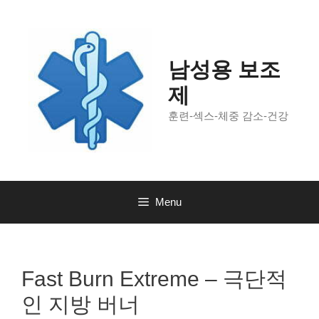
Skip
to
content
남성용 보조
제
훈련-섹스-체중 감소-건강
Menu
Fast Burn Extreme – 극단적
인 지방 버너