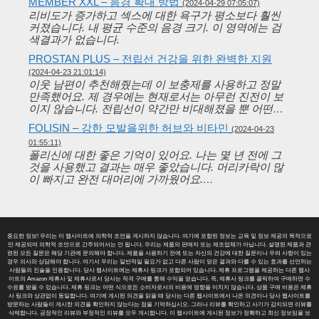
MEMBER XXL – 음경 확대 방법
(2024-04-29 07:05:07)
리비도가 증가하고 섹스에 대한 욕구가 평소보다 훨씬
커졌습니다. 내 평균 수준의 음경 크기. 이 영역에는 검
색결과가 없습니다.
PROSTAN PLUS – 전립선 건강을 위한 완벽한 지원
(2024-04-23 21:01:14)
이웃 남편이 추천해줬는데 이 보충제를 사용하고 정말
만족했어요. 제 경우에는 현재로서는 아무런 진전이 보
이지 않습니다. 전립선이 약간만 비대해졌을 뿐 어떤…
FOLISIN – 강한 모발을위한 허브와 비타민
(2024-04-23
01:55:11)
폴리신에 대한 좋은 기억이 있어요. 나는 몇 년 전에 그
것을 사용했고 결과는 매우 좋았습니다. 머리카락이 많
이 빠지고 완전 대머리에 가까웠어요.…
중요한 정보! 우리는 이 웹사이트에 의학적 조언을 게시하지 않습니다. 여기에 포함된 정보는 교육 및 정보 제공의 목적으로
만 제공되며 의학적 조언으로 간주되어서는 안 됩니다. 우리는 제품의 판매자 또는 제조업체가 아닙니다. 설명된 제품과 관
련된 모든 질문은 해당 기관에 문의해야 합니다. 제품을 사용하기 전에 또는 자신의 건강에 대한 질문이나 우려 사항이 있는
경우 의사와 상담해야 합니다. 여기서 우리는 일반적일 필요가 없고 다른 사람이 얻은 결과와 다를 수 있는 효과를 선언하는
사람들의 진술을 인용합니다. 당사 웹사이트에는 제휴사 링크가 포함되어 있습니다. 제휴 프로그램을 제공하는 다른 웹사
이트의 Amazon 제휴사 및 제휴사로서 당사는 적격 구매를 통해 수익을 얻습니다. 즉, 제휴사 링크를 클릭하여 구매하면 수
수료를 받을 수 있습니다. 제휴 링크는 어떤 식으로든 소비자로서의 비용에 영향을 미치지 않습니다. 상품 구매 비용은 제휴
사 링크와 상관없이 동일합니다. 여기에 게시된 의견을 읽을 때 당사는 다른 웹사이트에서 나온 의견이나 당사 웹사이트를
방문하는 사람들이 게시한 의견을 확인하지 않는다는 점을 기억하십시오. 그러나 리뷰를 확인하고 사기가 감지되면 리뷰를
삭제합니다. 긍정적인 리뷰와 부정적인 리뷰를 모두 게시합니다. 이 웹사이트에 게시된 정보가 정확하고 최신 정보임을 보