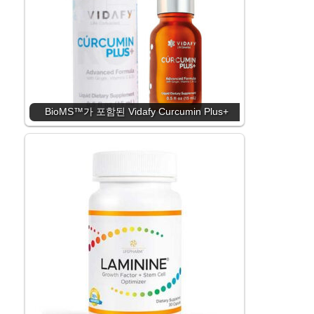
BioMS™가 포함된 Vidafy Curcumin Plus+