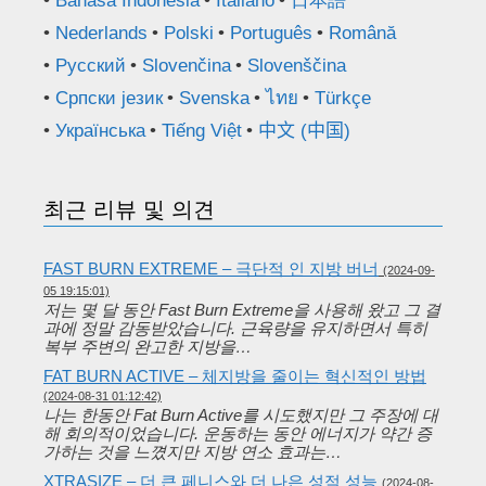
Bahasa Indonesia
Italiano
日本語
Nederlands
Polski
Português
Română
Русский
Slovenčina
Slovenščina
Српски језик
Svenska
ไทย
Türkçe
Українська
Tiếng Việt
中文 (中国)
최근 리뷰 및 의견
FAST BURN EXTREME – 극단적 인 지방 버너
(2024-09-
05 19:15:01)
저는 몇 달 동안 Fast Burn Extreme을 사용해 왔고 그 결
과에 정말 감동받았습니다. 근육량을 유지하면서 특히
복부 주변의 완고한 지방을…
FAT BURN ACTIVE – 체지방을 줄이는 혁신적인 방법
(2024-08-31 01:12:42)
나는 한동안 Fat Burn Active를 시도했지만 그 주장에 대
해 회의적이었습니다. 운동하는 동안 에너지가 약간 증
가하는 것을 느꼈지만 지방 연소 효과는…
XTRASIZE – 더 큰 페니스와 더 나은 성적 성능
(2024-08-