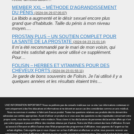
MEMBER XXL – MÉTHODE D’AGRANDISSEMENT
DU PÉNIS
(2024-04-29 07:05:07)
La libido a augmenté et le désir sexuel encore plus
grand que d'habitude. Taille du pénis à mon niveau
moyen.…
PROSTAN PLUS – UN SOUTIEN COMPLET POUR
LA SANTÉ DE LA PROSTATE
(2024-04-23 21:01:14)
Il m'a été recommandé par le mari de mon voisin, qui
était très satisfait après avoir utilisé ce supplément.
Pour…
FOLISIN – HERBES ET VITAMINES POUR DES
CHEVEUX FORTS
(2024-04-23 01:55:11)
Je garde de bons souvenirs de Folisin. Je l'ai utilisé il y a
quelques années et les résultats étaient très…
UNE INFORMATION IMPORTANT! Nous ne publions pas de conseils médicaux sur ce site. Les informations contenues ici
sont uniquement à des fins éducatives et informatives et ne doivent en aucun cas être considérées comme un avis médical.
Nous ne sommes ni vendeur ni fabricant d’aucun produit. Toutes les questions relatives aux produits décrits doivent être
adressées aux entités appropriées. Avant d’utiliser un produit ou si vous avez des questions ou des inquiétudes concernant votre
propre santé, vous devriez consulter votre médecin. Nous citons ici les déclarations de personnes déclarant des effets qui n’ont
pas à être typiques et peuvent différer des résultats obtenus par d’autres. Notre site Web contient des liens d’affiliation. En tant
qu’associé d’Amazon et affilié d’autres sites Web proposant des programmes d’affiliation, nous gagnons de l’argent sur les
achats éligibles. Cela signifie que si vous cliquez sur un lien d’affiliation et effectuez un achat, nous pouvons recevoir une
commission. Les liens d’affiliation n’affectent en rien vos coûts en tant que consommateur. Votre coût d’achat de biens est le