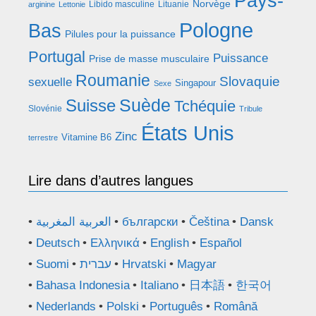
Pays-
Norvège
Libido masculine
Lituanie
arginine
Lettonie
Pologne
Bas
Pilules pour la puissance
Portugal
Puissance
Prise de masse musculaire
Roumanie
Slovaquie
sexuelle
Singapour
Sexe
Suède
Suisse
Tchéquie
Slovénie
Tribule
États Unis
Zinc
Vitamine B6
terrestre
Lire dans d’autres langues
العربية المغربية
български
Čeština
Dansk
Deutsch
Ελληνικά
English
Español
Suomi
עברית
Hrvatski
Magyar
Bahasa Indonesia
Italiano
日本語
한국어
Nederlands
Polski
Português
Română