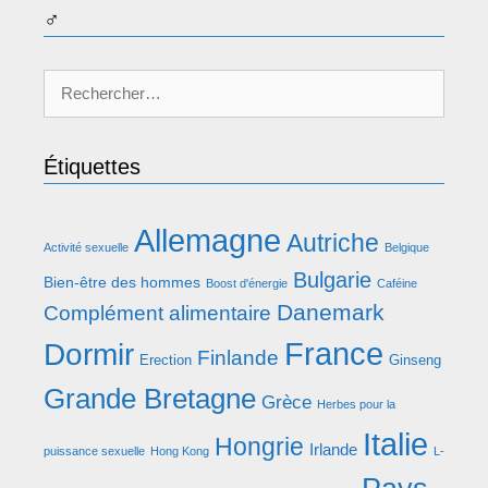
♂
Rechercher :
Étiquettes
Allemagne
Autriche
Activité sexuelle
Belgique
Bulgarie
Bien-être des hommes
Boost d'énergie
Caféine
Danemark
Complément alimentaire
France
Dormir
Finlande
Erection
Ginseng
Grande Bretagne
Grèce
Herbes pour la
Italie
Hongrie
Irlande
puissance sexuelle
Hong Kong
L-