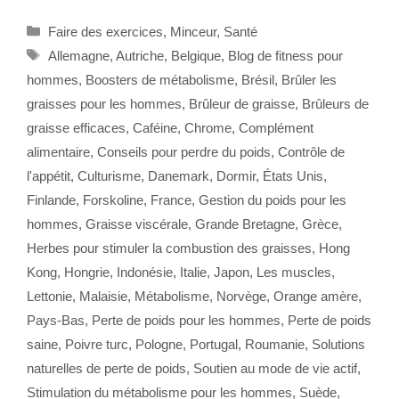
Catégories
Faire des exercices
,
Minceur
,
Santé
Étiquettes
Allemagne
,
Autriche
,
Belgique
,
Blog de fitness pour
hommes
,
Boosters de métabolisme
,
Brésil
,
Brûler les
graisses pour les hommes
,
Brûleur de graisse
,
Brûleurs de
graisse efficaces
,
Caféine
,
Chrome
,
Complément
alimentaire
,
Conseils pour perdre du poids
,
Contrôle de
l'appétit
,
Culturisme
,
Danemark
,
Dormir
,
États Unis
,
Finlande
,
Forskoline
,
France
,
Gestion du poids pour les
hommes
,
Graisse viscérale
,
Grande Bretagne
,
Grèce
,
Herbes pour stimuler la combustion des graisses
,
Hong
Kong
,
Hongrie
,
Indonésie
,
Italie
,
Japon
,
Les muscles
,
Lettonie
,
Malaisie
,
Métabolisme
,
Norvège
,
Orange amère
,
Pays-Bas
,
Perte de poids pour les hommes
,
Perte de poids
saine
,
Poivre turc
,
Pologne
,
Portugal
,
Roumanie
,
Solutions
naturelles de perte de poids
,
Soutien au mode de vie actif
,
Stimulation du métabolisme pour les hommes
,
Suède
,