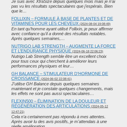
Je suis avec XtraSize depuis quelques mois mais je n’ai
pas vu les résultats spectaculaires que j’espérais. Bien
que le…
FOLLIXIN – FORMULE À BASE DE PLANTES ET DE
VITAMINES POUR LES CHEVEUX
(2024-08-04 19:08:49)
En tant qu’homme ayant utilisé Follixin, je peux affirmer
avec confiance qu’il a donné des résultats notables.
Après quelques semaines,…
NUTRIGO LAB STRENGTH – AUGMENTE LA FORCE
ET L’ENDURANCE PHYSIQUE
(2024-06-18 22:06:23)
Nutrigo Lab Strength semble être un excellent choix
pour tous ceux qui cherchent à améliorer leurs
performances physiques et leur…
GH BALANCE – STIMULATEUR D’HORMONE DE
CROISSANCE
(2024-06-02 22:08:41)
J'utilise GH Balance depuis quelques semaines
maintenant et je constate quelques changements, mais
les effets ne sont pas aussi spectaculaires…
FLEXIN500 – ÉLIMINATION DE LA DOULEUR ET
RÉGÉNÉRATION DES ARTICULATIONS
(2024-05-12
12:47:21)
Cela n’a certainement pas répondu à mes attentes.
Après avoir lu des avis positifs, je m'attendais à une
réelle amélioration…