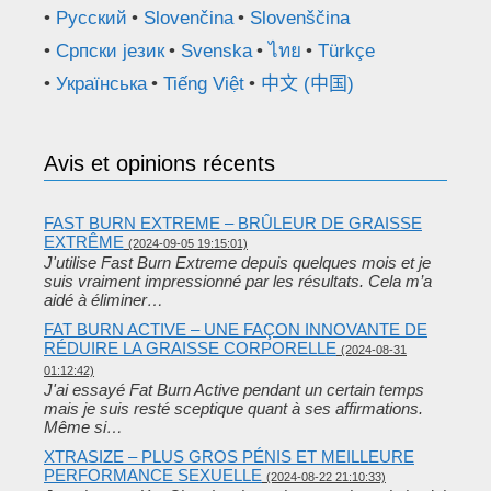
Русский
Slovenčina
Slovenščina
Српски језик
Svenska
ไทย
Türkçe
Українська
Tiếng Việt
中文 (中国)
Avis et opinions récents
FAST BURN EXTREME – BRÛLEUR DE GRAISSE
EXTRÊME
(2024-09-05 19:15:01)
J'utilise Fast Burn Extreme depuis quelques mois et je
suis vraiment impressionné par les résultats. Cela m’a
aidé à éliminer…
FAT BURN ACTIVE – UNE FAÇON INNOVANTE DE
RÉDUIRE LA GRAISSE CORPORELLE
(2024-08-31
01:12:42)
J'ai essayé Fat Burn Active pendant un certain temps
mais je suis resté sceptique quant à ses affirmations.
Même si…
XTRASIZE – PLUS GROS PÉNIS ET MEILLEURE
PERFORMANCE SEXUELLE
(2024-08-22 21:10:33)