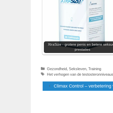
XtraSize - grotere penis en betere seksu
prestaties
Categorieën
Gezondheid
,
Seksleven
,
Training
Tags
Het verhogen van de testosteronniveau
Climax Control – verbetering