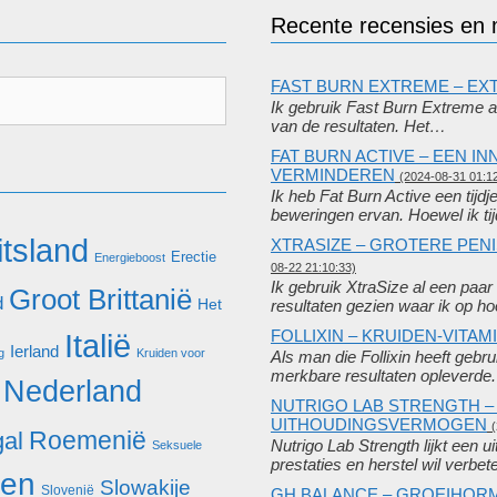
Recente recensies en
FAST BURN EXTREME – E
Ik gebruik Fast Burn Extreme a
van de resultaten. Het…
FAT BURN ACTIVE – EEN I
VERMINDEREN
(2024-08-31 01:1
Ik heb Fat Burn Active een tijd
beweringen ervan. Hoewel ik ti
tsland
XTRASIZE – GROTERE PEN
Erectie
Energieboost
08-22 21:10:33)
Ik gebruik XtraSize al een paa
Groot Brittanië
d
Het
resultaten gezien waar ik op 
FOLLIXIN – KRUIDEN-VIT
Italië
Ierland
g
Kruiden voor
Als man die Follixin heeft gebru
merkbare resultaten opleverd
Nederland
NUTRIGO LAB STRENGTH –
UITHOUDINGSVERMOGEN
Roemenië
gal
Nutrigo Lab Strength lijkt een u
Seksuele
prestaties en herstel wil verb
pen
Slowakije
Slovenië
GH BALANCE – GROEIHOR