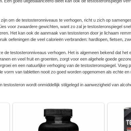
 Een goed uitgebalanceerd dieet kan ook de testosteronspiegel verho
d zijn om de testosteronniveaus te verhogen, richt u zich op samenges
s voor zwaardere gewichten, want zo zal je testosteronspiegel snelle
reren. Het kan ook de aanmaak van testosteron door je lichaam remme
bruik oefeningen die veel calorieën verbranden: hardlopen, fietsen, z
ijze de testosteronniveaus verhogen. Het is algemeen bekend dat het 
 granen en veel fruit en groenten, zorgt voor een algehele goede ge
ergroei en een natuurlijke verhoging van de testosteronspiegel. Voeg 
de vorm van tabletten nooit zo goed worden opgenomen als echte en n
n testosteron wordt onmiddellijk stilgelegd in aanwezigheid van alcoh