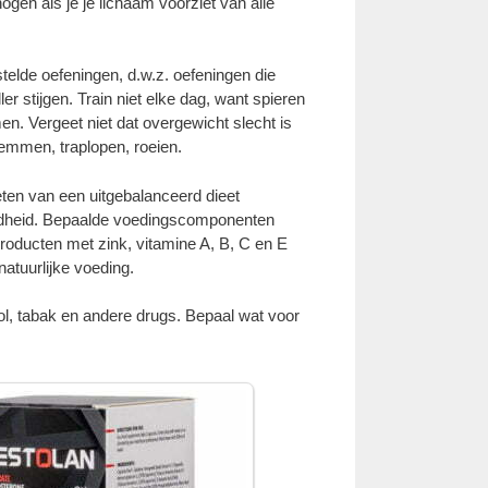
gen als je je lichaam voorziet van alle
telde oefeningen, d.w.z. oefeningen die
r stijgen. Train niet elke dag, want spieren
n. Vergeet niet dat overgewicht slecht is
wemmen, traplopen, roeien.
eten van een uitgebalanceerd dieet
zondheid. Bepaalde voedingscomponenten
producten met zink, vitamine A, B, C en E
atuurlijke voeding.
ol, tabak en andere drugs. Bepaal wat voor