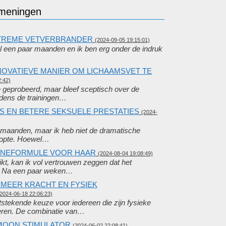
 meningen
XTREME VETVERBRANDER
(2024-09-05 19:15:01)
l een paar maanden en ik ben erg onder de indruk
NNOVATIEVE MANIER OM LICHAAMSVET TE
2:42)
je geprobeerd, maar bleef sceptisch over de
jdens de trainingen…
IS EN BETERE SEKSUELE PRESTATIES
(2024-
r maanden, maar ik heb niet de dramatische
hoopte. Hoewel…
AMINEFORMULE VOOR HAAR
(2024-08-04 19:08:49)
ikt, kan ik vol vertrouwen zeggen dat het
e. Na een paar weken…
 MEER KRACHT EN FYSIEK
(2024-06-18 22:06:23)
itstekende keuze voor iedereen die zijn fysieke
eteren. De combinatie van…
MOON STIMULATOR
(2024-06-02 22:08:41)