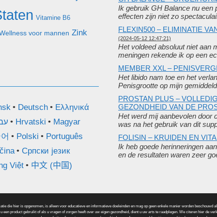
Ik gebruik GH Balance nu een 
Staten
effecten zijn niet zo spectacula
Vitamine B6
FLEXIN500 – ELIMINATIE 
Zink
Wellness voor mannen
(2024-05-12 12:47:21)
Het voldeed absoluut niet aan 
meningen rekende ik op een ec
MEMBER XXL – PENISVER
Het libido nam toe en het verl
Penisgrootte op mijn gemiddeld
PROSTAN PLUS – VOLLED
nsk
Deutsch
Ελληνικά
GEZONDHEID VAN DE PRO
Het werd mij aanbevolen door d
עב
Hrvatski
Magyar
was na het gebruik van dit su
국어
Polski
Português
FOLISIN – KRUIDEN EN VI
Ik heb goede herinneringen aan 
čina
Српски језик
en de resultaten waren zeer g
ng Việt
中文 (中国)
ie hier is opgenomen, is alleen voor educatieve en informatieve doeleinden en mag op geen enkele manier worden beschouwd als m
u een product gebruikt of als u vragen of zorgen heeft over uw eigen gezondheid, dient u uw arts te raadplegen. We citeren hier de verk