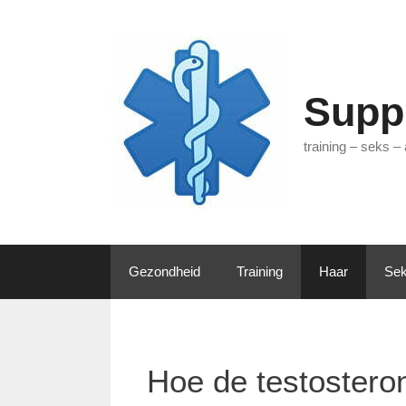
Ga
naar
de
inhoud
Supp
training – seks –
Gezondheid
Training
Haar
Sek
Hoe de testosteron