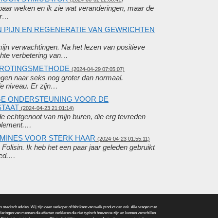
paar weken en ik zie wat veranderingen, maar de
ir…
VAN PIJN EN REGENERATIE VAN GEWRICHTEN
mijn verwachtingen. Na het lezen van positieve
hte verbetering van…
GROTINGSMETHODE
(2024-04-29 07:05:07)
angen naar seks nog groter dan normaal.
e niveau. Er zijn…
IGE ONDERSTEUNING VOOR DE
STAAT
(2024-04-23 21:01:14)
e echtgenoot van mijn buren, die erg tevreden
pplement.…
TAMINES VOOR STERK HAAR
(2024-04-23 01:55:11)
Folisin. Ik heb het een paar jaar geleden gebruikt
oed.…
edisch advies. Wij zijn geen verkoper of fabrikant van welk product dan ook. Alle vragen met
laringen van mensen die effecten verklaren die niet typisch hoeven te zijn en kunnen verschillen