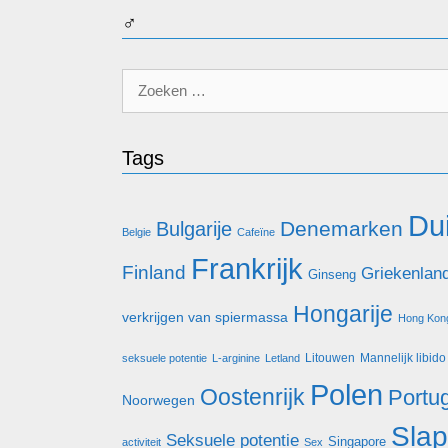
♂
Zoek
naar:
Tags
Dui
Denemarken
Bulgarije
Belgie
Cafeïne
Frankrijk
Finland
Griekenlan
Ginseng
Hongarije
verkrijgen van spiermassa
Hong Kon
Litouwen
Mannelijk libido
seksuele potentie
L-arginine
Letland
Polen
Oostenrijk
Portu
Noorwegen
Sla
Seksuele potentie
Singapore
activiteit
Sex