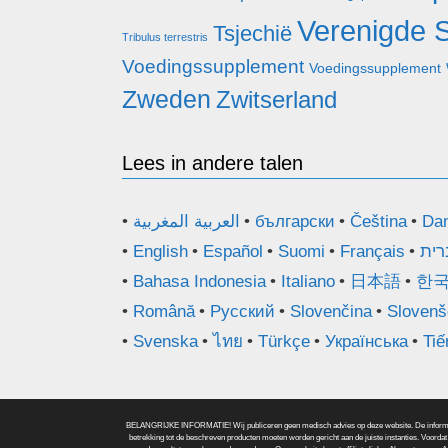
Verenigde 
Tsjechië
Tribulus terrestris
Voedingssupplement
Voedingssupplement
Zweden
Zwitserland
Lees in andere talen
العربية المغربية
български
Čeština
Da
English
Español
Suomi
Français
רית
Bahasa Indonesia
Italiano
日本語
한
Română
Русский
Slovenčina
Slovenš
Svenska
ไทย
Türkçe
Українська
Tiế
BELANGRIJKE INFORMATIE! Wij publiceren geen medisch advies op deze website. De informatie d
betrekking tot de beschreven producten moeten worden gericht aan de juiste instanties. Voordat 