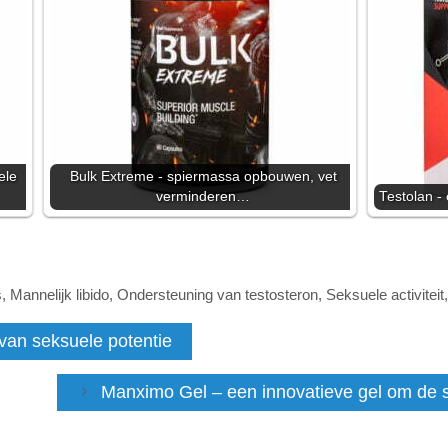
ele
Bulk Extreme - spiermassa opbouwen, vet
verminderen…
Testolan - 
s
,
Mannelijk libido
,
Ondersteuning van testosteron
,
Seksuele activiteit
 van seksuele potentie
Manximo Gel – een innovatieve gel om de s