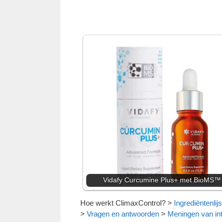
Vidafy Curcumine Plus+ met BioMS™
Hoe werkt ClimaxControl?
>
Ingrediëntenlijs
>
Vragen en antwoorden
>
Meningen van int