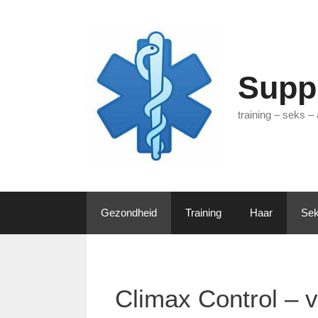
Ga
naar
de
inhoud
Supp
training – seks –
Gezondheid
Training
Haar
Sek
Climax Control – v