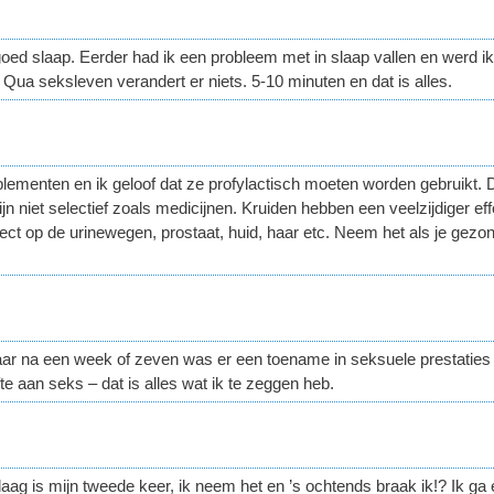
l goed slaap. Eerder had ik een probleem met in slaap vallen en werd i
Qua seksleven verandert er niets. 5-10 minuten en dat is alles.
ementen en ik geloof dat ze profylactisch moeten worden gebruikt. D
iet selectief zoals medicijnen. Kruiden hebben een veelzijdiger effe
ect op de urinewegen, prostaat, huid, haar etc. Neem het als je gezon
ar na een week of zeven was er een toename in seksuele prestaties e
e aan seks – dat is alles wat ik te zeggen heb.
ag is mijn tweede keer, ik neem het en ’s ochtends braak ik!? Ik ga 