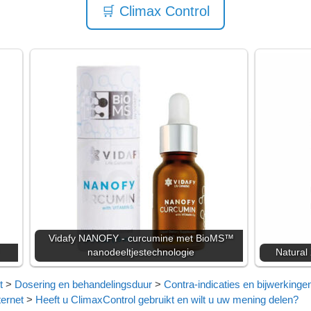
🛒 Climax Control
Vidafy NANOFY - curcumine met BioMS™
nanodeeltjestechnologie
Natural 
t
>
Dosering en behandelingsduur
>
Contra-indicaties en bijwerkinge
ernet
>
Heeft u ClimaxControl gebruikt en wilt u uw mening delen?