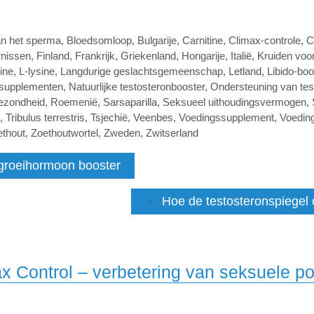
an het sperma
,
Bloedsomloop
,
Bulgarije
,
Carnitine
,
Climax-controle
,
C
rnissen
,
Finland
,
Frankrijk
,
Griekenland
,
Hongarije
,
Italië
,
Kruiden voor
tine
,
L-lysine
,
Langdurige geslachtsgemeenschap
,
Letland
,
Libido-boo
e supplementen
,
Natuurlijke testosteronbooster
,
Ondersteuning van tes
ezondheid
,
Roemenië
,
Sarsaparilla
,
Seksueel uithoudingsvermogen
,
,
Tribulus terrestris
,
Tsjechië
,
Veenbes
,
Voedingssupplement
,
Voedin
ethout
,
Zoethoutwortel
,
Zweden
,
Zwitserland
 groeihormoon booster
Hoe de testosteronspiegel 
x Control – verbetering van seksuele po