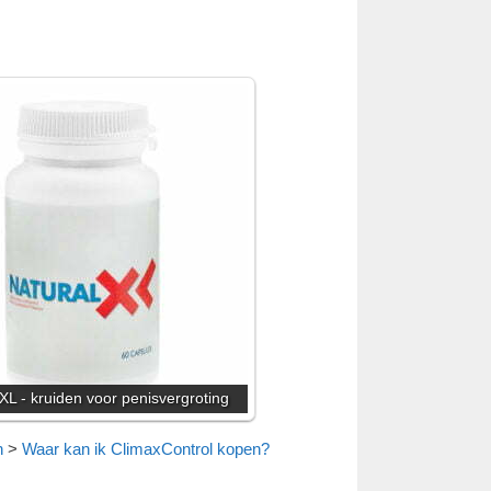
XL - kruiden voor penisvergroting
n
>
Waar kan ik ClimaxControl kopen?