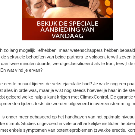
ch zo lang mogelijk liefhebben, maar wetenschappers hebben bepaald
de seksuele behoeften van beide partners te voldoen, terwijl zeven 
dan twee minuten duurde, werd geclassificeerd als te kort, terwijl
 En wat vind je ervan?
de eerste minuut tijdens de seks ejaculatie had? Je wilde nog een paar 
t alles in orde was, maar je wist nog steeds hoeveel je haar in de ste
bt geleerd welke hulp u kunt krijgen met ClimaxControl. De garant
 opmerkten tijdens tests die werden uitgevoerd in overeenstemming 
l is onder meer gebaseerd op het handhaven van het optimale niveau v
ke stimuli. Studies uitgevoerd in vele onafhankelijke instituten hebb
 met enkele symptomen van potentieproblemen (zwakke erectie, kort