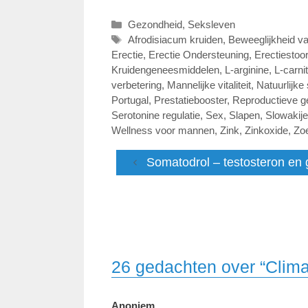
Categorieën
Gezondheid
,
Seksleven
Tags
Afrodisiacum kruiden
,
Beweeglijkheid v
Erectie
,
Erectie Ondersteuning
,
Erectiestoo
Kruidengeneesmiddelen
,
L-arginine
,
L-carni
verbetering
,
Mannelijke vitaliteit
,
Natuurlijk
Portugal
,
Prestatiebooster
,
Reproductieve g
Serotonine regulatie
,
Sex
,
Slapen
,
Slowakije
Wellness voor mannen
,
Zink
,
Zinkoxide
,
Zo
Somatodrol – testosteron en
26 gedachten over “Clima
Anoniem