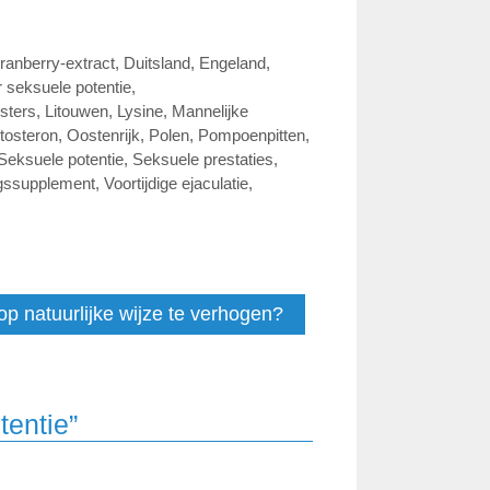
ranberry-extract
,
Duitsland
,
Engeland
,
 seksuele potentie
,
sters
,
Litouwen
,
Lysine
,
Mannelijke
tosteron
,
Oostenrijk
,
Polen
,
Pompoenpitten
,
Seksuele potentie
,
Seksuele prestaties
,
gssupplement
,
Voortijdige ejaculatie
,
op natuurlijke wijze te verhogen?
tentie”