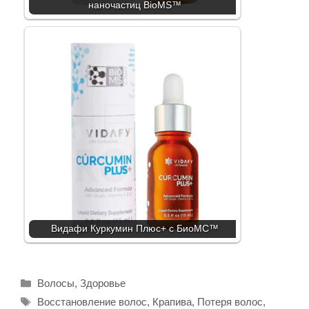
наночастиц BioMS™
Видафи Куркумин Плюс+ с БиоМС™
Рубрики
Волосы
,
Здоровье
Метки
Восстановление волос
,
Крапива
,
Потеря волос
,