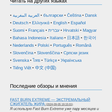
Читать на других языках
العربية المغربية
български
Čeština
Dansk
Deutsch
Ελληνικά
English
Español
Suomi
Français
עברית
Hrvatski
Magyar
Bahasa Indonesia
Italiano
日本語
한국어
Nederlands
Polski
Português
Română
Slovenčina
Slovenščina
Српски језик
Svenska
ไทย
Türkçe
Українська
Tiếng Việt
中文 (中国)
Последние обзоры и мнения
FAST BURN EXTREME — ЭКСТРЕМАЛЬНЫЙ
СЖИГАТЕЛЬ ЖИРА
(2024-09-05 19:15:01)
Я использую Fast Burn Extreme уже пару месяцев и