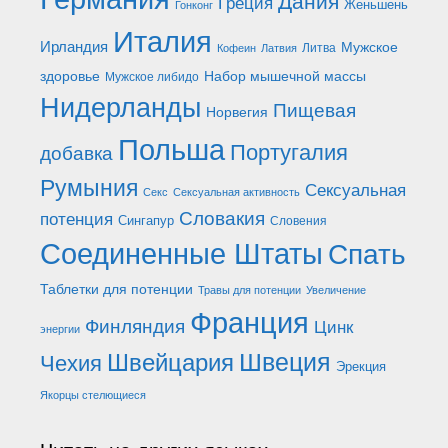
Дания
Греция
Женьшень
Гонконг
Италия
Ирландия
Мужское
Литва
Кофеин
Латвия
здоровье
Набор мышечной массы
Мужское либидо
Нидерланды
Пищевая
Норвегия
Польша
Португалия
добавка
Румыния
Сексуальная
Секс
Сексуальная активность
Словакия
потенция
Сингапур
Словения
Соединенные Штаты
Спать
Таблетки для потенции
Травы для потенции
Увеличение
Франция
Финляндия
Цинк
энергии
Швеция
Швейцария
Чехия
Эрекция
Якорцы стелющиеся