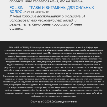
добавки. Что касается меня, то на данный…
FOLISIN — ТРАВЫ И ВИТАМИНЫ ДЛЯ СИЛЬНЫХ
ВОЛОС
(2024-04-23 01:55:11)
У меня хорошие воспоминания о Фолизине. Я
использовал его несколько лет назад, и
результаты были очень хорошими. У меня
сильно…
ВАЖНАЯ ИНФОРМАЦИЯ! Мы не публикуем медицинские рекомендации на этом сайте. Информация,
содержащаяся здесь, предназначена только для образовательных и информационных целей и никоим образом не
должна рассматриваться как медицинский совет. Мы не являемся продавцом или производителем какого-либо
продукта. Все вопросы, касающиеся описываемых продуктов, должны быть адресованы соответствующим
организациям. Перед использованием любого продукта или если у вас есть какие-либо вопросы или опасения по
поводу собственного здоровья, вам следует проконсультироваться с врачом. Мы приводим здесь утверждения
людей, заявляющих об эффектах, которые не обязательно должны быть типичными и могут отличаться от
результатов, полученных другими. Наш сайт содержит партнерские ссылки. Как партнер Amazon и партнер других
веб-сайтов, предлагающих партнерские программы, мы зарабатываем деньги на соответствующих покупках. Это
означает, что если вы нажмете на партнерскую ссылку и совершите покупку, мы можем получить комиссию.
Партнерские ссылки никак не влияют на ваши расходы как потребителя. Ваша стоимость покупки товаров одинакова
независимо от наших партнерских ссылок. Читая мнения, опубликованные здесь, помните, что мы не проверяем
мнения, исходящие с других веб-сайтов, или мнения, опубликованные людьми, посещающими наш веб-сайт. Тем не
менее, мы проверяем отзывы и удаляем их, если обнаруживаем мошенничество. Мы публикуем как положительные,
так и отрицательные отзывы. Несмотря на то, что мы прилагаем все усилия для того, чтобы информация,
опубликованная на этом веб-сайте, была точной и актуальной, она может содержать неточности или ошибки. Мы
оставляем за собой право вносить изменения, исправления или улучшения в информацию на нашем веб-сайте в
любое время и без предварительного уведомления.
Copyright © 2026 Добавки для мужчин