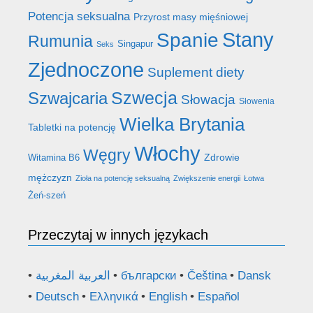
Potencja seksualna
Przyrost masy mięśniowej
Stany
Spanie
Rumunia
Singapur
Seks
Zjednoczone
Suplement diety
Szwecja
Szwajcaria
Słowacja
Słowenia
Wielka Brytania
Tabletki na potencję
Włochy
Węgry
Zdrowie
Witamina B6
mężczyzn
Zioła na potencję seksualną
Zwiększenie energii
Łotwa
Żeń-szeń
Przeczytaj w innych językach
العربية المغربية
български
Čeština
Dansk
Deutsch
Ελληνικά
English
Español