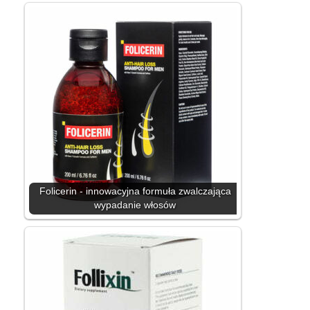
Folicerin - innowacyjna formuła zwalczająca
wypadanie włosów