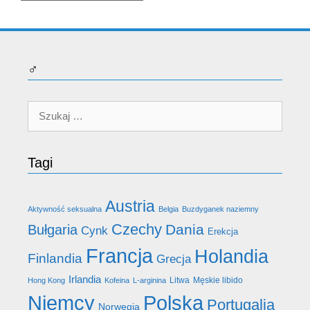
♂
Szukaj:
Tagi
Austria
Aktywność seksualna
Belgia
Buzdyganek naziemny
Czechy
Dania
Bułgaria
Cynk
Erekcja
Francja
Holandia
Finlandia
Grecja
Irlandia
Litwa
Męskie libido
Hong Kong
Kofeina
L-arginina
Niemcy
Polska
Portugalia
Norwegia