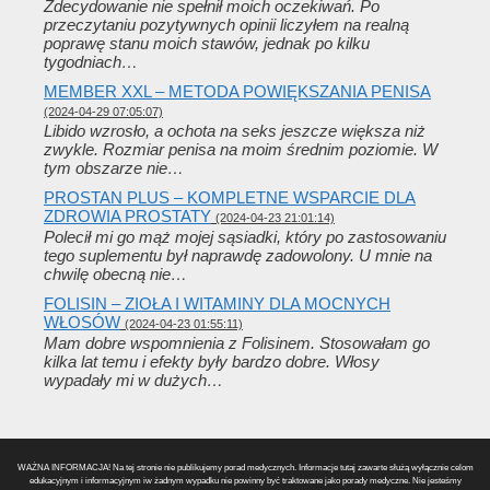
Zdecydowanie nie spełnił moich oczekiwań. Po
przeczytaniu pozytywnych opinii liczyłem na realną
poprawę stanu moich stawów, jednak po kilku
tygodniach…
MEMBER XXL – METODA POWIĘKSZANIA PENISA
(2024-04-29 07:05:07)
Libido wzrosło, a ochota na seks jeszcze większa niż
zwykle. Rozmiar penisa na moim średnim poziomie. W
tym obszarze nie…
PROSTAN PLUS – KOMPLETNE WSPARCIE DLA
ZDROWIA PROSTATY
(2024-04-23 21:01:14)
Polecił mi go mąż mojej sąsiadki, który po zastosowaniu
tego suplementu był naprawdę zadowolony. U mnie na
chwilę obecną nie…
FOLISIN – ZIOŁA I WITAMINY DLA MOCNYCH
WŁOSÓW
(2024-04-23 01:55:11)
Mam dobre wspomnienia z Folisinem. Stosowałam go
kilka lat temu i efekty były bardzo dobre. Włosy
wypadały mi w dużych…
WAŻNA INFORMACJA! Na tej stronie nie publikujemy porad medycznych. Informacje tutaj zawarte służą wyłącznie celom
edukacyjnym i informacyjnym iw żadnym wypadku nie powinny być traktowane jako porady medyczne. Nie jesteśmy