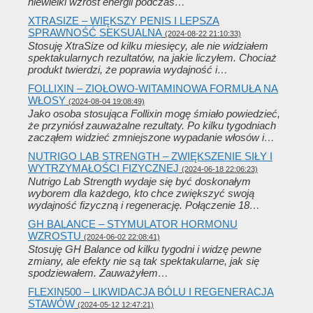
niewielki wzrost energii podczas…
XTRASIZE – WIĘKSZY PENIS I LEPSZA
SPRAWNOŚĆ SEKSUALNA
(2024-08-22 21:10:33)
Stosuję XtraSize od kilku miesięcy, ale nie widziałem
spektakularnych rezultatów, na jakie liczyłem. Chociaż
produkt twierdzi, że poprawia wydajność i…
FOLLIXIN – ZIOŁOWO-WITAMINOWA FORMUŁA NA
WŁOSY
(2024-08-04 19:08:49)
Jako osoba stosująca Follixin mogę śmiało powiedzieć,
że przyniósł zauważalne rezultaty. Po kilku tygodniach
zacząłem widzieć zmniejszone wypadanie włosów i…
NUTRIGO LAB STRENGTH – ZWIĘKSZENIE SIŁY I
WYTRZYMAŁOŚCI FIZYCZNEJ
(2024-06-18 22:06:23)
Nutrigo Lab Strength wydaje się być doskonałym
wyborem dla każdego, kto chce zwiększyć swoją
wydajność fizyczną i regenerację. Połączenie 18…
GH BALANCE – STYMULATOR HORMONU
WZROSTU
(2024-06-02 22:08:41)
Stosuję GH Balance od kilku tygodni i widzę pewne
zmiany, ale efekty nie są tak spektakularne, jak się
spodziewałem. Zauważyłem…
FLEXIN500 – LIKWIDACJA BÓLU I REGENERACJA
STAWÓW
(2024-05-12 12:47:21)