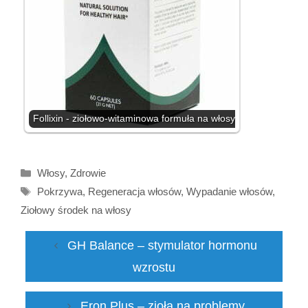
Follixin - ziołowo-witaminowa formuła na włosy
Kategorie
Włosy
,
Zdrowie
Tagi
Pokrzywa
,
Regeneracja włosów
,
Wypadanie włosów
,
Ziołowy środek na włosy
GH Balance – stymulator hormonu
wzrostu
Eron Plus – zioła na problemy