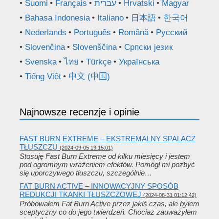
Suomi
Français
עברית
Hrvatski
Magyar
Bahasa Indonesia
Italiano
日本語
한국어
Nederlands
Português
Română
Русский
Slovenčina
Slovenščina
Српски језик
Svenska
ไทย
Türkçe
Українська
Tiếng Việt
中文 (中国)
Najnowsze recenzje i opinie
FAST BURN EXTREME – EKSTREMALNY SPALACZ
TŁUSZCZU
(2024-09-05 19:15:01)
Stosuję Fast Burn Extreme od kilku miesięcy i jestem
pod ogromnym wrażeniem efektów. Pomógł mi pozbyć
się uporczywego tłuszczu, szczególnie…
FAT BURN ACTIVE – INNOWACYJNY SPOSÓB
REDUKCJI TKANKI TŁUSZCZOWEJ
(2024-08-31 01:12:42)
Próbowałem Fat Burn Active przez jakiś czas, ale byłem
sceptyczny co do jego twierdzeń. Chociaż zauważyłem