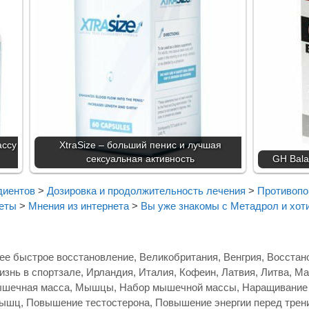
ассу
XtraSize – больший пенис и лучшая
сексуальная активность
GH Bala
диентов
>
Дозировка и продолжительность лечения
>
Противопо
еты
>
Мнения из интернета
>
Вы уже знакомы с Метадрол и хот
ее быстрое восстановление
,
Великобритания
,
Венгрия
,
Восстан
изнь в спортзале
,
Ирландия
,
Италия
,
Кофеин
,
Латвия
,
Литва
,
Ма
шечная масса
,
Мышцы
,
Набор мышечной массы
,
Наращивание
мышц
,
Повышение тестостерона
,
Повышение энергии перед трен