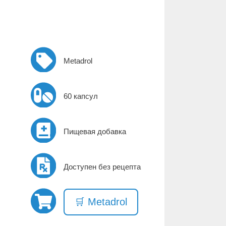
Metadrol
60 капсул
Пищевая добавка
Доступен без рецепта
🛒 Metadrol