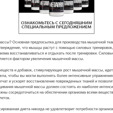
ассы? Основная предпосылка для производства мышечной ткан
тверждение, что мышцы растут с помощью силовых тренировок,
низма восстанавливаться и отдыхать после тренировки. Силов
вляется фактором увеличения мышечной массы.
веществ и добавок, стимулирующих рост мышечной массы, идет 
ела, чтобы вы могли выполнять более интенсивные упражнения
егчат и ускорят восстановление поврежденных тканей и позвол
щивания мышечной массы должен состоять из наиболее интенс
лжны сосредоточиться на обеспечении организма всеми вещест
леток.
сированная диета никогда не удовлетворит потребности органи