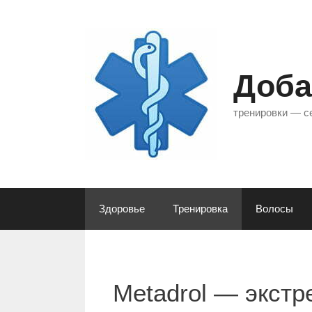
Перейти
к
содержимому
Доба
тренировки — с
Здоровье
Тренировка
Волосы
Metadrol — экст