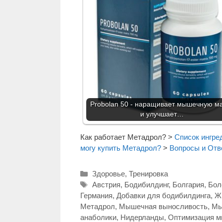
Probolan 50 - наращивает мышечную м
и улучшает…
Как работает Метадрол?
>
Список ингре
могу купить Метадрол?
>
Вопросы и Отв
Рубрики
Здоровье
,
Тренировка
Метки
Австрия
,
Бодибилдинг
,
Болгария
,
Бол
Германия
,
Добавки для бодибилдинга
,
Ж
Метадрол
,
Мышечная выносливость
,
Мы
анаболики
,
Нидерланды
,
Оптимизация 