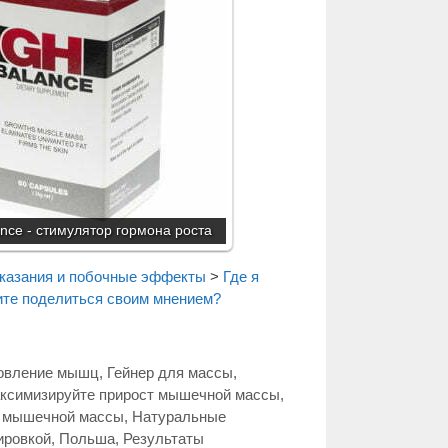
nce - стимулятор гормона роста
казания и побочные эффекты
>
Где я
ите поделиться своим мнением?
овление мышц
,
Гейнер для массы
,
ксимизируйте прирост мышечной массы
,
 мышечной массы
,
Натуральные
ировкой
,
Польша
,
Результаты