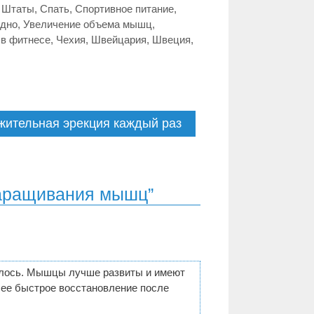
 Штаты
,
Спать
,
Спортивное питание
,
рдно
,
Увеличение объема мышц
,
 в фитнесе
,
Чехия
,
Швейцария
,
Швеция
,
ительная эрекция каждый раз
наращивания мышц”
илось. Мышцы лучше развиты и имеют
лее быстрое восстановление после