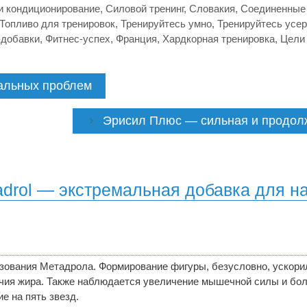
и кондиционирование
,
Силовой тренинг
,
Словакия
,
Соединенные
Топливо для тренировок
,
Тренируйтесь умно
,
Тренируйтесь усе
-добавки
,
Фитнес-успех
,
Франция
,
Хардкорная тренировка
,
Цели
уальных проблем
Эрисил Плюс — сильная и продолж
tadrol — экстремальная добавка для 
зования Метадрола. Формирование фигуры, безусловно, ускор
ичия жира. Также наблюдается увеличение мышечной силы и бо
е на пять звезд.