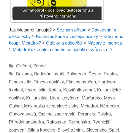
Somatodrol - posilovač testosteronu a
růstového hormonu
Jak Metadrol funguje?
>
Seznam přísad
>
Dávkování a
délka léčby
>
Kontraindikace a vedlejší účinky
>
Kde mohu
koupit Metadrol?
>
Otázky a odpovědi
>
Názory z internetu
>
Metadrol už znáte a chcete se podělit o svůj názor?
Rubriky
Cvičení
,
Zdraví
Štítky
Belanda
,
Budování svalů
,
Bulharsko
,
Česko
,
Finsko
,
Fitness cíle
,
Fitness doplňky
,
Fitness úspěch
,
Hardcore
školení
,
Irsko
,
Itálie
,
Kofein
,
Kotvičník zemní
,
Kulturistické
doplňky
,
Kulturistika
,
Litva
,
Lotyšsko
,
Maďarsko
,
Mass
Gainer
,
Maximalizujte svalové zisky
,
Metadrol
,
Německo
,
Obnova svalů
,
Optimalizace svalů
,
Perancis
,
Polsko
,
Přírodní anabolika
,
Rakousko
,
Rumunsko
,
Rychlejší
zotavení
,
Síla a kondice
,
Silový trénink
,
Slovensko
,
Spící
,