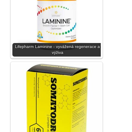
Lifepharm Laminine - vyvážená regenerace a
výživa