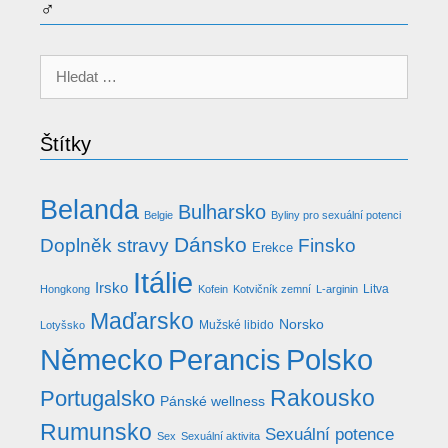
♂
Hledat:
Štítky
Belanda
Bulharsko
Belgie
Byliny pro sexuální potenci
Dánsko
Doplněk stravy
Finsko
Erekce
Itálie
Irsko
Litva
Hongkong
Kofein
Kotvičník zemní
L-arginin
Maďarsko
Norsko
Mužské libido
Lotyšsko
Německo
Perancis
Polsko
Rakousko
Portugalsko
Pánské wellness
Rumunsko
Sexuální potence
Sex
Sexuální aktivita