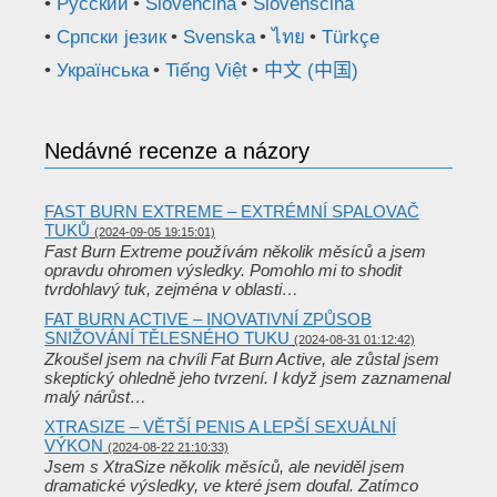
Русский
Slovenčina
Slovenščina
Српски језик
Svenska
ไทย
Türkçe
Українська
Tiếng Việt
中文 (中国)
Nedávné recenze a názory
FAST BURN EXTREME – EXTRÉMNÍ SPALOVAČ
TUKŮ
(2024-09-05 19:15:01)
Fast Burn Extreme používám několik měsíců a jsem
opravdu ohromen výsledky. Pomohlo mi to shodit
tvrdohlavý tuk, zejména v oblasti…
FAT BURN ACTIVE – INOVATIVNÍ ZPŮSOB
SNIŽOVÁNÍ TĚLESNÉHO TUKU
(2024-08-31 01:12:42)
Zkoušel jsem na chvíli Fat Burn Active, ale zůstal jsem
skeptický ohledně jeho tvrzení. I když jsem zaznamenal
malý nárůst…
XTRASIZE – VĚTŠÍ PENIS A LEPŠÍ SEXUÁLNÍ
VÝKON
(2024-08-22 21:10:33)
Jsem s XtraSize několik měsíců, ale neviděl jsem
dramatické výsledky, ve které jsem doufal. Zatímco