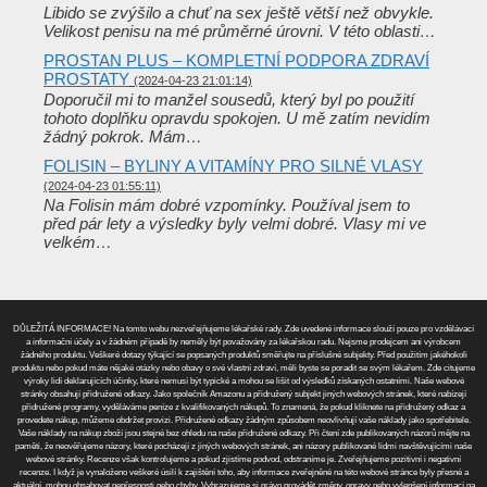
Libido se zvýšilo a chuť na sex ještě větší než obvykle.
Velikost penisu na mé průměrné úrovni. V této oblasti…
PROSTAN PLUS – KOMPLETNÍ PODPORA ZDRAVÍ
PROSTATY
(2024-04-23 21:01:14)
Doporučil mi to manžel sousedů, který byl po použití
tohoto doplňku opravdu spokojen. U mě zatím nevidím
žádný pokrok. Mám…
FOLISIN – BYLINY A VITAMÍNY PRO SILNÉ VLASY
(2024-04-23 01:55:11)
Na Folisin mám dobré vzpomínky. Používal jsem to
před pár lety a výsledky byly velmi dobré. Vlasy mi ve
velkém…
DŮLEŽITÁ INFORMACE! Na tomto webu nezveřejňujeme lékařské rady. Zde uvedené informace slouží pouze pro vzdělávací
a informační účely a v žádném případě by neměly být považovány za lékařskou radu. Nejsme prodejcem ani výrobcem
žádného produktu. Veškeré dotazy týkající se popsaných produktů směřujte na příslušné subjekty. Před použitím jakéhokoli
produktu nebo pokud máte nějaké otázky nebo obavy o své vlastní zdraví, měli byste se poradit se svým lékařem. Zde citujeme
výroky lidí deklarujících účinky, které nemusí být typické a mohou se lišit od výsledků získaných ostatními. Naše webové
stránky obsahují přidružené odkazy. Jako společník Amazonu a přidružený subjekt jiných webových stránek, které nabízejí
přidružené programy, vyděláváme peníze z kvalifikovaných nákupů. To znamená, že pokud kliknete na přidružený odkaz a
provedete nákup, můžeme obdržet provizi. Přidružené odkazy žádným způsobem neovlivňují vaše náklady jako spotřebitele.
Vaše náklady na nákup zboží jsou stejné bez ohledu na naše přidružené odkazy. Při čtení zde publikovaných názorů mějte na
paměti, že neověřujeme názory, které pocházejí z jiných webových stránek, ani názory publikované lidmi navštěvujícími naše
webové stránky. Recenze však kontrolujeme a pokud zjistíme podvod, odstraníme je. Zveřejňujeme pozitivní i negativní
recenze. I když je vynaloženo veškeré úsilí k zajištění toho, aby informace zveřejněné na této webové stránce byly přesné a
aktuální, mohou obsahovat nepřesnosti nebo chyby. Vyhrazujeme si právo provádět změny, opravy nebo vylepšení informací na