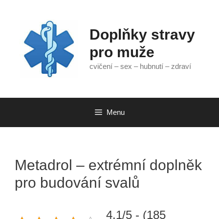
Přeskočit
na
obsah
Doplňky stravy
pro muže
cvičení – sex – hubnutí – zdraví
Menu
Metadrol – extrémní doplněk
pro budování svalů
4.1/5 - (185