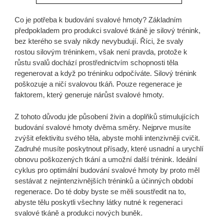
Co je potřeba k budování svalové hmoty? Základním
předpokladem pro produkci svalové tkáně je silový trénink,
bez kterého se svaly nikdy nevybudují. Říci, že svaly
rostou silovým tréninkem, však není pravda, protože k
růstu svalů dochází prostřednictvím schopnosti těla
regenerovat a když po tréninku odpočíváte. Silový trénink
poškozuje a ničí svalovou tkáň. Pouze regenerace je
faktorem, který generuje nárůst svalové hmoty.
Z tohoto důvodu jde působení živin a doplňků stimulujících
budování svalové hmoty dvěma směry. Nejprve musíte
zvýšit efektivitu svého těla, abyste mohli intenzivněji cvičit.
Zadruhé musíte poskytnout přísady, které usnadní a urychlí
obnovu poškozených tkání a umožní další trénink. Ideální
cyklus pro optimální budování svalové hmoty by proto měl
sestávat z nejintenzivnějších tréninků a účinných období
regenerace. Do té doby byste se měli soustředit na to,
abyste tělu poskytli všechny látky nutné k regeneraci
svalové tkáně a produkci nových buněk.