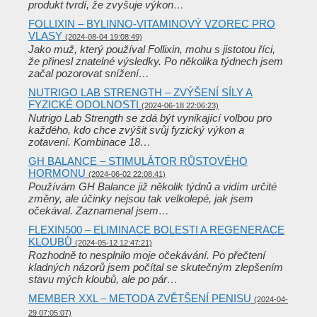
produkt tvrdí, že zvyšuje výkon…
FOLLIXIN – BYLINNO-VITAMINOVÝ VZOREC PRO
VLASY
(2024-08-04 19:08:49)
Jako muž, který používal Follixin, mohu s jistotou říci,
že přinesl znatelné výsledky. Po několika týdnech jsem
začal pozorovat snížení…
NUTRIGO LAB STRENGTH – ZVÝŠENÍ SÍLY A
FYZICKÉ ODOLNOSTI
(2024-06-18 22:06:23)
Nutrigo Lab Strength se zdá být vynikající volbou pro
každého, kdo chce zvýšit svůj fyzický výkon a
zotavení. Kombinace 18…
GH BALANCE – STIMULÁTOR RŮSTOVÉHO
HORMONU
(2024-06-02 22:08:41)
Používám GH Balance již několik týdnů a vidím určité
změny, ale účinky nejsou tak velkolepé, jak jsem
očekával. Zaznamenal jsem…
FLEXIN500 – ELIMINACE BOLESTI A REGENERACE
KLOUBŮ
(2024-05-12 12:47:21)
Rozhodně to nesplnilo moje očekávání. Po přečtení
kladných názorů jsem počítal se skutečným zlepšením
stavu mých kloubů, ale po pár…
MEMBER XXL – METODA ZVĚTŠENÍ PENISU
(2024-04-
29 07:05:07)