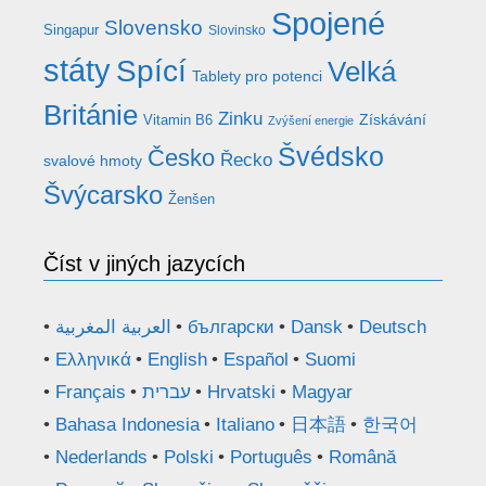
Spojené
Slovensko
Singapur
Slovinsko
státy
Spící
Velká
Tablety pro potenci
Británie
Zinku
Získávání
Vitamin B6
Zvýšení energie
Švédsko
Česko
Řecko
svalové hmoty
Švýcarsko
Ženšen
Číst v jiných jazycích
العربية المغربية
български
Dansk
Deutsch
Ελληνικά
English
Español
Suomi
Français
עברית
Hrvatski
Magyar
Bahasa Indonesia
Italiano
日本語
한국어
Nederlands
Polski
Português
Română