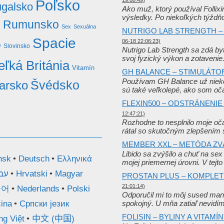
Poľsko
19:08:49)
ugalsko
Ako muž, ktorý používal Follixi
výsledky. Po niekoľkých týždň
o
Rumunsko
Sex
Sexuálna
NUTRIGO LAB STRENGTH – 
Spacie
06-18 22:06:23)
o
Slovinsko
Nutrigo Lab Strength sa zdá by
svoj fyzický výkon a zotaveni
eľká Británia
Vitamín
GH BALANCE – STIMULÁT
Používam GH Balance už niekoľ
Švédsko
iarsko
sú také veľkolepé, ako som o
FLEXIN500 – ODSTRÁNENIE
12:47:21)
Rozhodne to nesplnilo moje oč
rátal so skutočným zlepšením 
MEMBER XXL – METÓDA ZV
Libido sa zvýšilo a chuť na se
nsk
Deutsch
Ελληνικά
mojej priemernej úrovni. V tejt
עב
Hrvatski
Magyar
PROSTAN PLUS – KOMPLET
21:01:14)
국어
Nederlands
Polski
Odporučil mi to môj sused manže
ina
Српски језик
spokojný. U mňa zatiaľ nevidí
FOLISIN – BYLINY A VITAMÍ
ng Việt
中文 (中国)