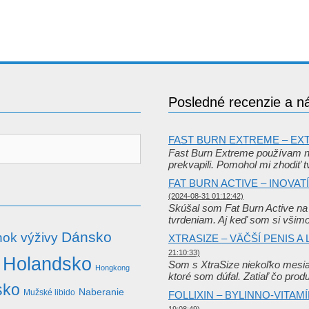
Posledné recenzie a n
FAST BURN EXTREME – E
Fast Burn Extreme používam n
prekvapili. Pomohol mi zhodiť 
FAT BURN ACTIVE – INOV
(2024-08-31 01:12:42)
Skúšal som Fat Burn Active na 
tvrdeniam. Aj keď som si všim
Dánsko
ok výživy
XTRASIZE – VÄČŠÍ PENIS 
21:10:33)
Holandsko
Som s XtraSize niekoľko mesia
Hongkong
ktoré som dúfal. Zatiaľ čo prod
sko
Naberanie
Mužské libido
FOLLIXIN – BYLINNO-VITA