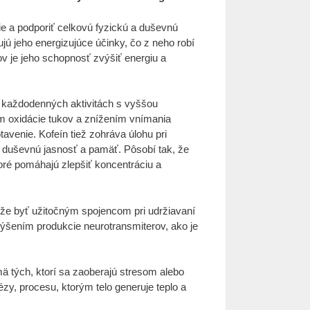
e a podporiť celkovú fyzickú a duševnú
ú jeho energizujúce účinky, čo z neho robí
 je jeho schopnosť zvýšiť energiu a
a každodenných aktivitách s vyššou
ím oxidácie tukov a znížením vnímania
avenie. Kofeín tiež zohráva úlohu pri
, duševnú jasnosť a pamäť. Pôsobí tak, že
oré pomáhajú zlepšiť koncentráciu a
ôže byť užitočným spojencom pri udržiavaní
Zvýšením produkcie neurotransmiterov, ako je
ä tých, ktorí sa zaoberajú stresom alebo
y, procesu, ktorým telo generuje teplo a