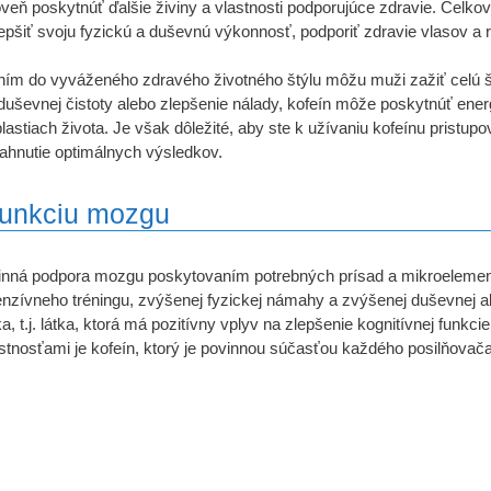
veň poskytnúť ďalšie živiny a vlastnosti podporujúce zdravie. Celk
pšiť svoju fyzickú a duševnú výkonnosť, podporiť zdravie vlasov a 
ním do vyváženého zdravého životného štýlu môžu muži zažiť celú šk
 duševnej čistoty alebo zlepšenie nálady, kofeín môže poskytnúť ener
stiach života. Je však dôležité, aby ste k užívaniu kofeínu pristupov
ahnutie optimálnych výsledkov.
 funkciu mozgu
inná podpora mozgu poskytovaním potrebných prísad a mikroelemen
enzívneho tréningu, zvýšenej fyzickej námahy a zvýšenej duševnej akt
ka, t.j. látka, ktorá má pozitívny vplyv na zlepšenie kognitívnej funk
stnosťami je kofeín, ktorý je povinnou súčasťou každého posilňova