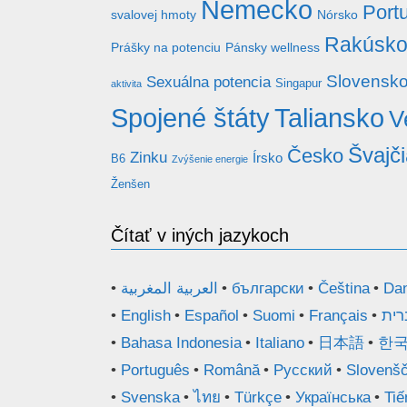
Nemecko
Port
svalovej hmoty
Nórsko
Rakúsk
Prášky na potenciu
Pánsky wellness
Slovensk
Sexuálna potencia
Singapur
aktivita
Taliansko
Spojené štáty
V
Švajč
Česko
Zinku
Írsko
B6
Zvýšenie energie
Ženšen
Čítať v iných jazykoch
العربية المغربية
български
Čeština
Da
English
Español
Suomi
Français
רית
Bahasa Indonesia
Italiano
日本語
한
Português
Română
Русский
Slovenšč
Svenska
ไทย
Türkçe
Українська
Tiế