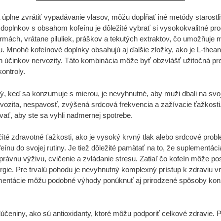
úplne zvrátiť vypadávanie vlasov, môžu dopĺňať iné metódy starostli
í doplnkov s obsahom kofeínu je dôležité vybrať si vysokokvalitné pr
rmách, vrátane piluliek, práškov a tekutých extraktov, čo umožňuje
u. Mnohé kofeínové doplnky obsahujú aj ďalšie zložky, ako je L-thea
h účinkov nervozity. Táto kombinácia môže byť obzvlášť užitočná pr
ontroly.
ý, keď sa konzumuje s mierou, je nevyhnutné, aby muži dbali na svoju 
vozita, nespavosť, zvýšená srdcová frekvencia a zažívacie ťažkosti
ať, aby ste sa vyhli nadmernej spotrebe.
určité zdravotné ťažkosti, ako je vysoký krvný tlak alebo srdcové pro
eínu do svojej rutiny. Je tiež dôležité pamätať na to, že suplementá
rávnu výživu, cvičenie a zvládanie stresu. Zatiaľ čo kofeín môže po
ergie. Pre trvalú pohodu je nevyhnutný komplexný prístup k zdraviu 
lementácie môžu podobné výhody ponúknuť aj prirodzené spôsoby konz
lúčeniny, ako sú antioxidanty, ktoré môžu podporiť celkové zdravie. 