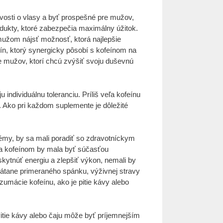
vosti o vlasy a byť prospešné pre mužov,
odukty, ktoré zabezpečia maximálny úžitok.
 mužom nájsť možnosť, ktorá najlepšie
nín, ktorý synergicky pôsobí s kofeínom na
e mužov, ktorí chcú zvýšiť svoju duševnú
individuálnu toleranciu. Príliš veľa kofeínu
. Ako pri každom suplemente je dôležité
blémy, by sa mali poradiť so zdravotníckym
cia kofeínom by mala byť súčasťou
skytnúť energiu a zlepšiť výkon, nemali by
vrátane primeraného spánku, výživnej stravy
umácie kofeínu, ako je pitie kávy alebo
Pitie kávy alebo čaju môže byť príjemnejším