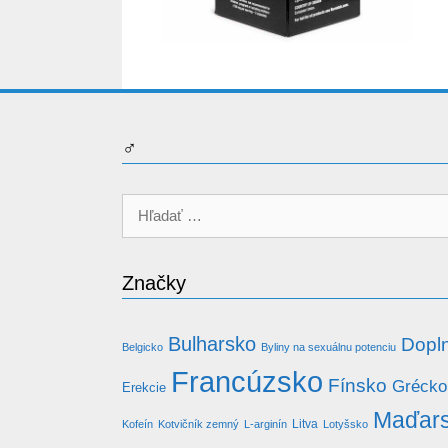
♂
Hľadať:
Značky
Bulharsko
Dopln
Belgicko
Byliny na sexuálnu potenciu
Francúzsko
Fínsko
Grécko
Erekcie
Maďar
Litva
Kofeín
Kotvičník zemný
L-arginín
Lotyšsko