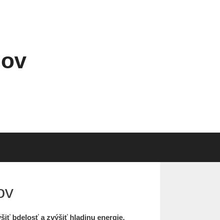
žov
ov
iť bdelosť a zvýšiť hladinu energie.