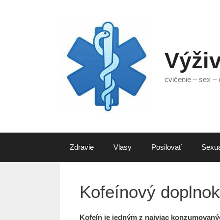
Preskočiť
na
obsah
Výži
cvičenie – sex – 
Zdravie
Vlasy
Posilovať
Sexuá
Kofeínový doplnok
Kofeín je jedným z najviac konzumovanýc