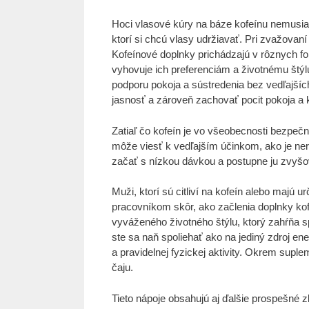
Hoci vlasové kúry na báze kofeínu nemusia 
ktorí si chcú vlasy udržiavať. Pri zvažovan
Kofeínové doplnky prichádzajú v rôznych fo
vyhovuje ich preferenciám a životnému štýl
podporu pokoja a sústredenia bez vedľajšíc
jasnosť a zároveň zachovať pocit pokoja a k
Zatiaľ čo kofeín je vo všeobecnosti bezpečn
môže viesť k vedľajším účinkom, ako je ner
začať s nízkou dávkou a postupne ju zvyšov
Muži, ktorí sú citliví na kofeín alebo majú 
pracovníkom skôr, ako začlenia doplnky kof
vyváženého životného štýlu, ktorý zahŕňa sp
ste sa naň spoliehať ako na jediný zdroj en
a pravidelnej fyzickej aktivity. Okrem sup
čaju.
Tieto nápoje obsahujú aj ďalšie prospešné z