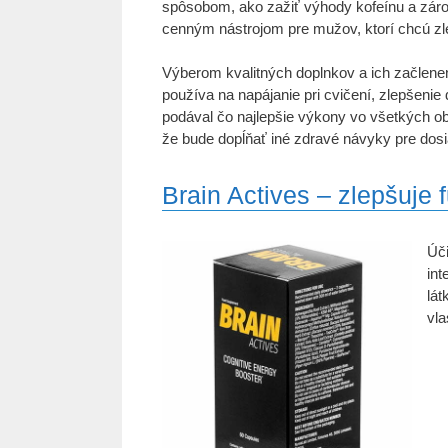
spôsobom, ako zažiť výhody kofeínu a záro
cenným nástrojom pre mužov, ktorí chcú zle
Výberom kvalitných doplnkov a ich začlene
používa na napájanie pri cvičení, zlepšenie
podával čo najlepšie výkony vo všetkých obla
že bude dopĺňať iné zdravé návyky pre dosi
Brain Actives – zlepšuje
Úč
int
lát
vla