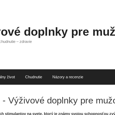
vové doplnky pre mu
chudnutie – zdravie
lny život
Chudnutie
Názory a recenzie
 - Výživové doplnky pre muž
h stimulantov na svete, ktorý je známy svojou schopnosťou zvýš