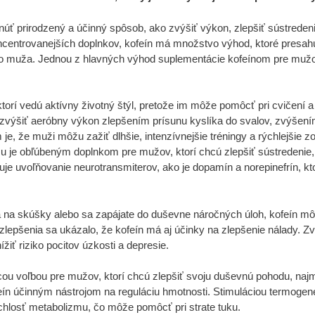
ť prirodzený a účinný spôsob, ako zvýšiť výkon, zlepšiť sústredeni
ncentrovanejších doplnkov, kofeín má množstvo výhod, ktoré presahuj
o muža. Jednou z hlavných výhod suplementácie kofeínom pre mužov
torí vedú aktívny životný štýl, pretože im môže pomôcť pri cvičení 
e zvýšiť aeróbny výkon zlepšením prísunu kyslíka do svalov, zvýšen
 že muži môžu zažiť dlhšie, intenzívnejšie tréningy a rýchlejšie zot
u je obľúbeným doplnkom pre mužov, ktorí chcú zlepšiť sústredenie
uje uvoľňovanie neurotransmiterov, ako je dopamín a norepinefrín, kt
sa na skúšky alebo sa zapájate do duševne náročných úloh, kofeín m
 zlepšenia sa ukázalo, že kofeín má aj účinky na zlepšenie nálady. 
iť riziko pocitov úzkosti a depresie.
u voľbou pre mužov, ktorí chcú zlepšiť svoju duševnú pohodu, najm
n účinným nástrojom na reguláciu hmotnosti. Stimuláciou termogenéz
chlosť metabolizmu, čo môže pomôcť pri strate tuku.