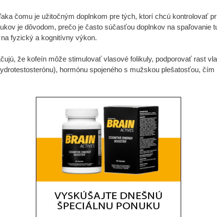
 vďaka čomu je užitočným doplnkom pre tých, ktorí chcú kontrolovať p
ukov je dôvodom, prečo je často súčasťou doplnkov na spaľovanie t
a fyzický a kognitívny výkon.
ačujú, že kofeín môže stimulovať vlasové folikuly, podporovať rast v
hydrotestosterónu), hormónu spojeného s mužskou plešatosťou, čím