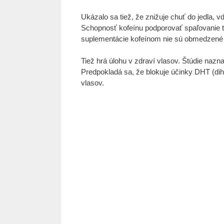
Ukázalo sa tiež, že znižuje chuť do jedla,
Schopnosť kofeínu podporovať spaľovanie t
suplementácie kofeínom nie sú obmedzené n
Tiež hrá úlohu v zdraví vlasov. Štúdie nazn
Predpokladá sa, že blokuje účinky DHT (di
vlasov.