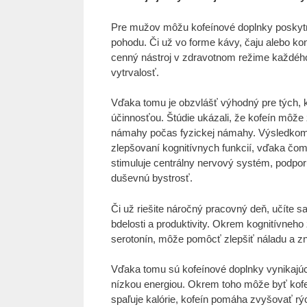
Pre mužov môžu kofeínové doplnky poskytnú
pohodu. Či už vo forme kávy, čaju alebo ko
cenný nástroj v zdravotnom režime každéh
vytrvalosť.
Vďaka tomu je obzvlášť výhodný pre tých, k
účinnosťou. Štúdie ukázali, že kofeín môž
námahy počas fyzickej námahy. Výsledkom je,
zlepšovaní kognitívnych funkcií, vďaka čom
stimuluje centrálny nervový systém, podpor
duševnú bystrosť.
Či už riešite náročný pracovný deň, učíte 
bdelosti a produktivity. Okrem kognitívneho
serotonín, môže pomôcť zlepšiť náladu a zníž
Vďaka tomu sú kofeínové doplnky vynikajúco
nízkou energiou. Okrem toho môže byť kofeí
spaľuje kalórie, kofeín pomáha zvyšovať rý