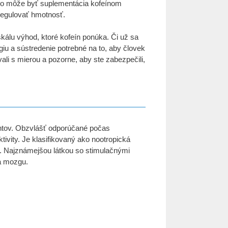
ovo môže byť suplementácia kofeínom
regulovať hmotnosť.
álu výhod, ktoré kofeín ponúka. Či už sa
giu a sústredenie potrebné na to, aby človek
ali s mierou a pozorne, aby ste zabezpečili,
tov. Obzvlášť odporúčané počas
ivity. Je klasifikovaný ako nootropická
cie. Najznámejšou látkou so stimulačnými
ča mozgu.