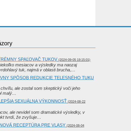
ázory
XTRÉMNY SPAĽOVAČ TUKOV
(2024-09-05 19:15:01)
iekoľko mesiacov a výsledky ma naozaj
tvrdohlavý tuk, najmä v oblasti brucha,…
ATÍVNY SPÔSOB REDUKCIE TELESNÉHO TUKU
chvíľu, ale zostal som skeptický voči jeho
ol malý…
A LEPŠIA SEXUÁLNA VÝKONNOSŤ
(2024-08-22
cov, ale nevidel som dramatické výsledky, v
ukt tvrdí, že zvyšuje…
MÍNOVÁ RECEPTÚRA PRE VLASY
(2024-08-04