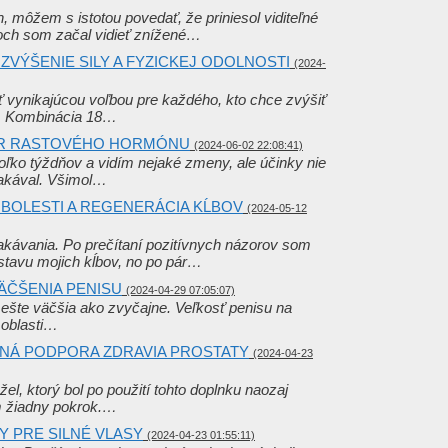
n, môžem s istotou povedať, že priniesol viditeľné
och som začal vidieť znížené…
ZVÝŠENIE SILY A FYZICKEJ ODOLNOSTI
(2024-
ť vynikajúcou voľbou pre každého, kto chce zvýšiť
e. Kombinácia 18…
OR RASTOVÉHO HORMÓNU
(2024-06-02 22:08:41)
ko týždňov a vidím nejaké zmeny, ale účinky nie
čakával. Všimol…
 BOLESTI A REGENERÁCIA KĹBOV
(2024-05-12
akávania. Po prečítaní pozitívnych názorov som
stavu mojich kĺbov, no po pár…
ÄČŠENIA PENISU
(2024-04-29 07:05:07)
x ešte väčšia ako zvyčajne. Veľkosť penisu na
o oblasti…
NÁ PODPORA ZDRAVIA PROSTATY
(2024-04-23
l, ktorý bol po použití tohto doplnku naozaj
m žiadny pokrok.…
NY PRE SILNÉ VLASY
(2024-04-23 01:55:11)