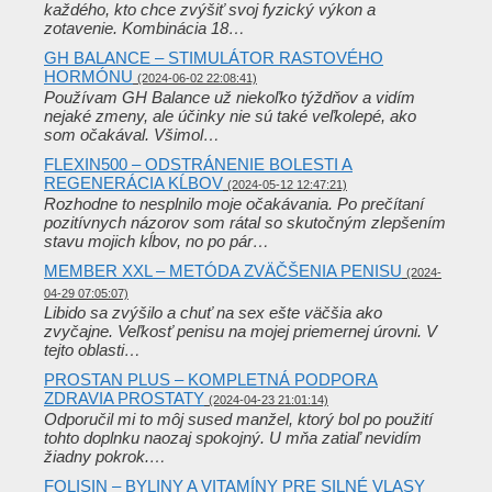
každého, kto chce zvýšiť svoj fyzický výkon a
zotavenie. Kombinácia 18…
GH BALANCE – STIMULÁTOR RASTOVÉHO
HORMÓNU
(2024-06-02 22:08:41)
Používam GH Balance už niekoľko týždňov a vidím
nejaké zmeny, ale účinky nie sú také veľkolepé, ako
som očakával. Všimol…
FLEXIN500 – ODSTRÁNENIE BOLESTI A
REGENERÁCIA KĹBOV
(2024-05-12 12:47:21)
Rozhodne to nesplnilo moje očakávania. Po prečítaní
pozitívnych názorov som rátal so skutočným zlepšením
stavu mojich kĺbov, no po pár…
MEMBER XXL – METÓDA ZVÄČŠENIA PENISU
(2024-
04-29 07:05:07)
Libido sa zvýšilo a chuť na sex ešte väčšia ako
zvyčajne. Veľkosť penisu na mojej priemernej úrovni. V
tejto oblasti…
PROSTAN PLUS – KOMPLETNÁ PODPORA
ZDRAVIA PROSTATY
(2024-04-23 21:01:14)
Odporučil mi to môj sused manžel, ktorý bol po použití
tohto doplnku naozaj spokojný. U mňa zatiaľ nevidím
žiadny pokrok.…
FOLISIN – BYLINY A VITAMÍNY PRE SILNÉ VLASY