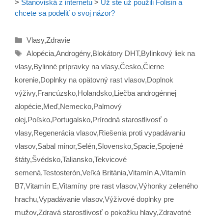
>
Stanoviská z internetu
>
Už ste už použili Folisin a
chcete sa podeliť o svoj názor?
Kategórie
Vlasy
,
Zdravie
Značky
Alopécia
,
Androgény
,
Blokátory DHT
,
Bylinkový liek na
vlasy
,
Bylinné prípravky na vlasy
,
Česko
,
Čierne
korenie
,
Doplnky na opätovný rast vlasov
,
Doplnok
výživy
,
Francúzsko
,
Holandsko
,
Liečba androgénnej
alopécie
,
Meď
,
Nemecko
,
Palmový
olej
,
Poľsko
,
Portugalsko
,
Prírodná starostlivosť o
vlasy
,
Regenerácia vlasov
,
Riešenia proti vypadávaniu
vlasov
,
Sabal minor
,
Selén
,
Slovensko
,
Spacie
,
Spojené
štáty
,
Švédsko
,
Taliansko
,
Tekvicové
semená
,
Testosterón
,
Veľká Británia
,
Vitamín A
,
Vitamín
B7
,
Vitamín E
,
Vitamíny pre rast vlasov
,
Výhonky zeleného
hrachu
,
Vypadávanie vlasov
,
Výživové doplnky pre
mužov
,
Zdravá starostlivosť o pokožku hlavy
,
Zdravotné