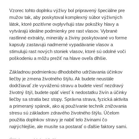
Vzorec tohto doplnku výživy bol pripravený špeciálne pre
mužov tak, aby poskytoval komplexný súbor výživných
látok, ktoré pozitívne ovplyvňujú stav pokožky hlavy a
vytvárajú ideálne podmienky pre rast vlasov. Vybrané
rastlinné extrakty, minerály a živiny poskytované vo forme
kapsuly zastavujú nadmerné vypadávanie vlasov a
stimulujú rast nových stoniek vlasov, ktoré sú odolné voči
poškodeniu a môžu prežiť na hlave oveľa dlhšie.
Základnou podmienkou dlhodobého udržiavania účinkov
liečby je zmena životného štýlu. Ak budete neustále
dodržiavať zle vyváženú stravu a budete viesť nezdravý
životný štýl, budete opäť viesť k nedostatku živín a účinky
liečby sa stratia bez stopy. Správna strava, fyzická aktivita
a primeraný spánok, ako aj používanie techník znižovania
stresu sú základom zdravého životného štýlu. Účelom
použitia doplnkov stravy je nabiť telo živinami čo
najrýchlejšie, ale musíte sa postarať o ďalšie faktory sami.