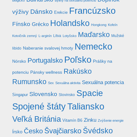
Belgicko
Byliny na sexuálnu potenciu
Francúzsko
Dánsko
výživy
Erekcie
Holandsko
Fínsko
Grécko
Hongkong
Kofeín
Maďarsko
Litva
Mužské
Kotvičník zemný
L-arginín
Lotyšsko
Nemecko
Naberanie svalovej hmoty
libido
Poľsko
Portugalsko
Nórsko
Prášky na
Rakúsko
potenciu
Pánsky wellness
Rumunsko
Sexuálna potencia
Sex
Sexuálna aktivita
Spacie
Slovensko
Singapur
Slovinsko
Taliansko
Spojené štáty
Veľká Británia
Zinku
Vitamín B6
Zvýšenie energie
Švédsko
Švajčiarsko
Česko
Írsko