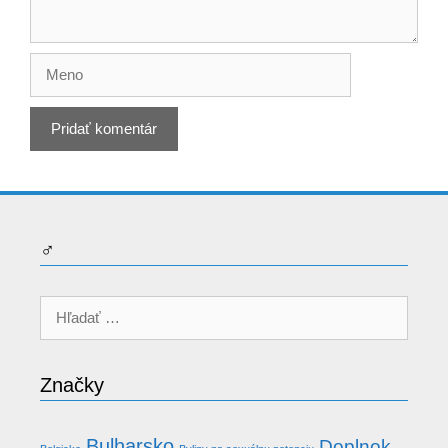
Meno
♂
Hľadať:
Značky
Bulharsko
Doplnok