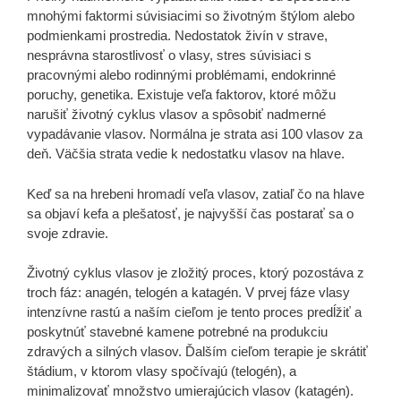
mnohými faktormi súvisiacimi so životným štýlom alebo
podmienkami prostredia. Nedostatok živín v strave,
nesprávna starostlivosť o vlasy, stres súvisiaci s
pracovnými alebo rodinnými problémami, endokrinné
poruchy, genetika. Existuje veľa faktorov, ktoré môžu
narušiť životný cyklus vlasov a spôsobiť nadmerné
vypadávanie vlasov. Normálna je strata asi 100 vlasov za
deň. Väčšia strata vedie k nedostatku vlasov na hlave.
Keď sa na hrebeni hromadí veľa vlasov, zatiaľ čo na hlave
sa objaví kefa a plešatosť, je najvyšší čas postarať sa o
svoje zdravie.
Životný cyklus vlasov je zložitý proces, ktorý pozostáva z
troch fáz: anagén, telogén a katagén. V prvej fáze vlasy
intenzívne rastú a naším cieľom je tento proces predĺžiť a
poskytnúť stavebné kamene potrebné na produkciu
zdravých a silných vlasov. Ďalším cieľom terapie je skrátiť
štádium, v ktorom vlasy spočívajú (telogén), a
minimalizovať množstvo umierajúcich vlasov (katagén).