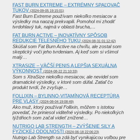
FAST BURN EXTREME – EXTRÉMNY SPAĽOVAČ
TUKOV
(2024-09-05 19:15:01)
Fast Burn Extreme používam niekoľko mesiacov a
výsledky ma naozaj prekvapili. Pomohol mi zhodiť
tvrdohlavý tuk, najmä v oblasti brucha,…
FAT BURN ACTIVE – INOVATÍVNY SPÔSOB
REDUKCIE TELESNÉHO TUKU
(2024-08-31 01:12:42)
Skúšal som Fat Burn Active na chvíľu, ale zostal som
skeptický voči jeho tvrdeniam. Aj keď som si všimol
malý…
XTRASIZE – VÄČŠÍ PENIS A LEPŠIA SEXUÁLNA
VÝKONNOSŤ
(2024-08-22 21:10:33)
Som s XtraSize niekoľko mesiacov, ale nevidel som
dramatické výsledky, v ktoré som dúfal. Zatiaľ čo
produkt tvrdí, že zvyšuje…
FOLLIXIN – BYLINNO-VITAMÍNOVÁ RECEPTÚRA
PRE VLASY
(2024-08-04 19:08:49)
Ako muž, ktorý používal Follixin, môžem s istotou
povedať, že priniesol viditeľné výsledky. Po niekoľkých
týždňoch som začal vidieť znížené…
NUTRIGO LAB STRENGTH – ZVÝŠENIE SILY A
FYZICKEJ ODOLNOSTI
(2024-06-18 22:06:23)
Nutrigo Lab Strength sa zdá byť vynikajúcou voľbou pre