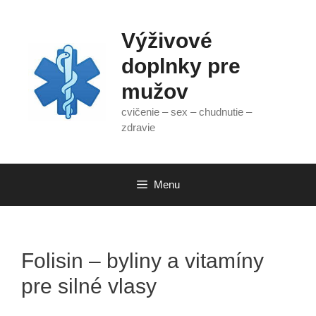
Preskočiť
na
Výživové
obsah
doplnky pre
mužov
cvičenie – sex – chudnutie –
zdravie
Menu
Folisin – byliny a vitamíny
pre silné vlasy