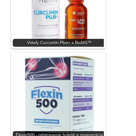
Vidafy Curcumin Plus+ s BioMS™
Flexin500 - odstránenie bolesti a regenerácia