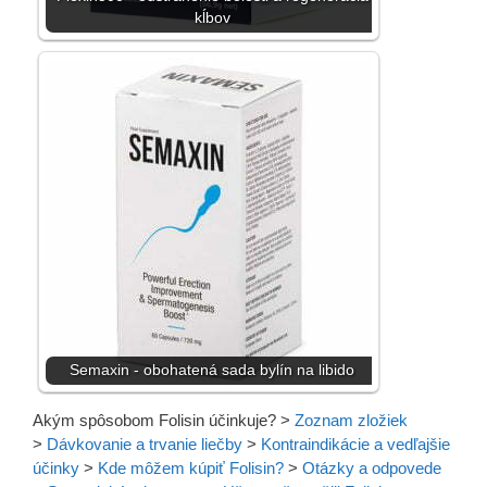
kĺbov
Semaxin - obohatená sada bylín na libido
Akým spôsobom Folisin účinkuje?
>
Zoznam zložiek
>
Dávkovanie a trvanie liečby
>
Kontraindikácie a vedľajšie
účinky
>
Kde môžem kúpiť Folisin?
>
Otázky a odpovede