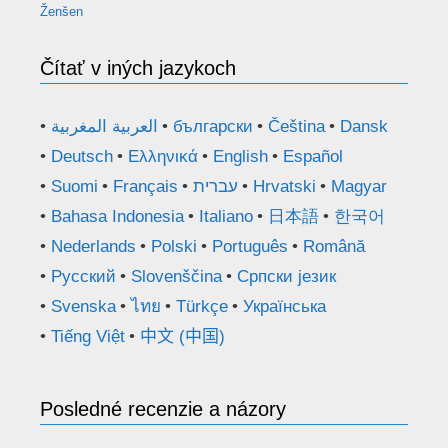
Ženšen
Čítať v iných jazykoch
العربية المغربية
български
Čeština
Dansk
Deutsch
Ελληνικά
English
Español
Suomi
Français
עברית
Hrvatski
Magyar
Bahasa Indonesia
Italiano
日本語
한국어
Nederlands
Polski
Português
Română
Русский
Slovenščina
Српски језик
Svenska
ไทย
Türkçe
Українська
Tiếng Việt
中文 (中国)
Posledné recenzie a názory