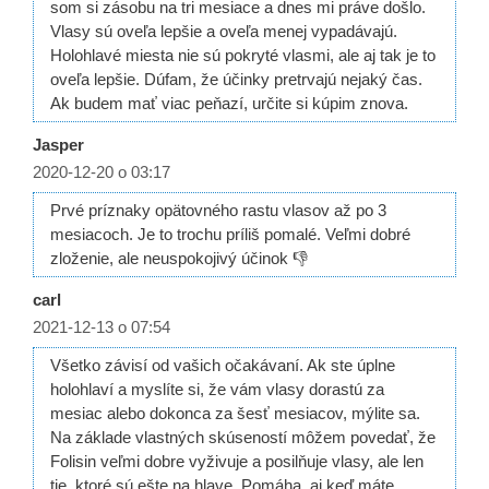
som si zásobu na tri mesiace a dnes mi práve došlo.
Vlasy sú oveľa lepšie a oveľa menej vypadávajú.
Holohlavé miesta nie sú pokryté vlasmi, ale aj tak je to
oveľa lepšie. Dúfam, že účinky pretrvajú nejaký čas.
Ak budem mať viac peňazí, určite si kúpim znova.
Jasper
2020-12-20 o 03:17
Prvé príznaky opätovného rastu vlasov až po 3
mesiacoch. Je to trochu príliš pomalé. Veľmi dobré
zloženie, ale neuspokojivý účinok 👎
carl
2021-12-13 o 07:54
Všetko závisí od vašich očakávaní. Ak ste úplne
holohlaví a myslíte si, že vám vlasy dorastú za
mesiac alebo dokonca za šesť mesiacov, mýlite sa.
Na základe vlastných skúseností môžem povedať, že
Folisin veľmi dobre vyživuje a posilňuje vlasy, ale len
tie, ktoré sú ešte na hlave. Pomáha, aj keď máte