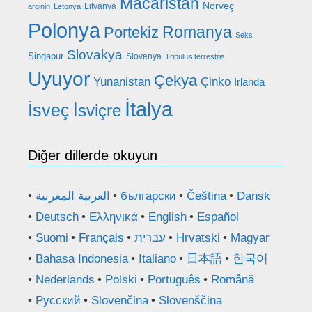
Macaristan
Norveç
Litvanya
arginin
Letonya
Polonya
Romanya
Portekiz
Seks
Slovakya
Singapur
Slovenya
Tribulus terrestris
Uyuyor
Çekya
Yunanistan
Çinko
İrlanda
İtalya
İsveç
İsviçre
Diğer dillerde okuyun
العربية المغربية
български
Čeština
Dansk
Deutsch
Ελληνικά
English
Español
Suomi
Français
עברית
Hrvatski
Magyar
Bahasa Indonesia
Italiano
日本語
한국어
Nederlands
Polski
Português
Română
Русский
Slovenčina
Slovenščina