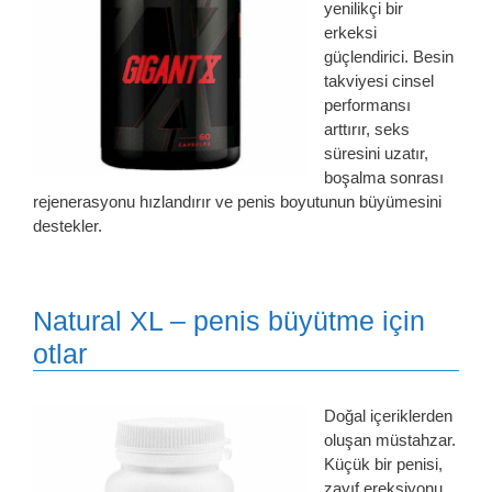
yenilikçi bir
erkeksi
güçlendirici. Besin
takviyesi cinsel
performansı
arttırır, seks
süresini uzatır,
boşalma sonrası
rejenerasyonu hızlandırır ve penis boyutunun büyümesini
destekler.
Natural XL – penis büyütme için
otlar
Doğal içeriklerden
oluşan müstahzar.
Küçük bir penisi,
zayıf ereksiyonu