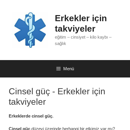
İçeriğe
atla
Erkekler için
takviyeler
eğitim – cinsiyet – kilo kaybı –
sağlık
Menü
Cinsel güç - Erkekler için
takviyeler
Erkeklerde
cinsel güç.
Cinsel güç
düzeyi üzerinde herhangi bir etkimiz var mı?