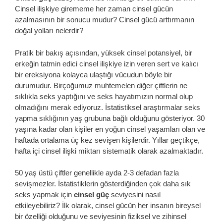
Cinsel ilişkiye girememe her zaman cinsel gücün
azalmasının bir sonucu mudur? Cinsel gücü arttırmanın
doğal yolları nelerdir?
Pratik bir bakış açısından, yüksek cinsel potansiyel, bir
erkeğin tatmin edici cinsel ilişkiye izin veren sert ve kalıcı
bir ereksiyona kolayca ulaştığı vücudun böyle bir
durumudur. Birçoğumuz muhtemelen diğer çiftlerin ne
sıklıkla seks yaptığını ve seks hayatımızın normal olup
olmadığını merak ediyoruz. İstatistiksel araştırmalar seks
yapma sıklığının yaş grubuna bağlı olduğunu gösteriyor. 30
yaşına kadar olan kişiler en yoğun cinsel yaşamları olan ve
haftada ortalama üç kez sevişen kişilerdir. Yıllar geçtikçe,
hafta içi cinsel ilişki miktarı sistematik olarak azalmaktadır.
50 yaş üstü çiftler genellikle ayda 2-3 defadan fazla
sevişmezler. İstatistiklerin gösterdiğinden çok daha sık
seks yapmak için
cinsel güç
seviyesini nasıl
etkileyebiliriz? İlk olarak, cinsel gücün her insanın bireysel
bir özelliği olduğunu ve seviyesinin fiziksel ve zihinsel