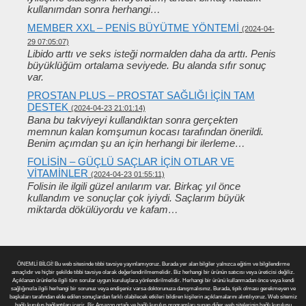
kullanımdan sonra herhangi…
MEMBER XXL – PENIS BÜYÜTME YÖNTEMI
(2024-04-
29 07:05:07)
Libido arttı ve seks isteği normalden daha da arttı. Penis
büyüklüğüm ortalama seviyede. Bu alanda sıfır sonuç
var.
PROSTAN PLUS – PROSTAT SAĞLIĞI IÇIN TAM
DESTEK
(2024-04-23 21:01:14)
Bana bu takviyeyi kullandıktan sonra gerçekten
memnun kalan komşumun kocası tarafından önerildi.
Benim açımdan şu an için herhangi bir ilerleme…
FOLISIN – GÜÇLÜ SAÇLAR IÇIN OTLAR VE
VITAMINLER
(2024-04-23 01:55:11)
Folisin ile ilgili güzel anılarım var. Birkaç yıl önce
kullandım ve sonuçlar çok iyiydi. Saçlarım büyük
miktarda dökülüyordu ve kafam…
ÖNEMLİ BİLGİ! Bu web sitesinde tıbbi tavsiye yayınlamıyoruz. Burada yer alan bilgiler yalnızca eğitim ve bilgilendirme
amaçlıdır ve hiçbir şekilde tıbbi tavsiye olarak değerlendirilmemelidir. Biz herhangi bir ürünün satıcısı veya üreticisi değiliz.
Açıklanan ürünlerle ilgili tüm sorular uygun kuruluşlara yönlendirilmelidir. Herhangi bir ürünü kullanmadan önce veya kendi
sağlığınızla ilgili herhangi bir sorunuz veya endişeniz varsa doktorunuza danışmalısınız. Burada, tipik olması gerekmeyen ve
başkaları tarafından elde edilen sonuçlardan farklı olabilecek etkileri bildiren kişilerin açıklamalarını alıntılıyoruz. Web sitemiz
bağlı kuruluş bağlantıları içerir. Bir Amazon ortağı ve bağlı kuruluş programları sunan diğer web sitelerinin bağlı kuruluşu