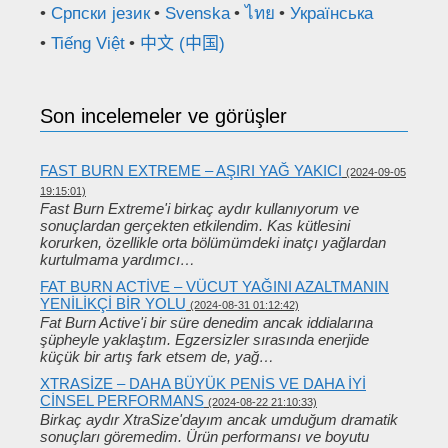
Српски језик
Svenska
ไทย
Українська
Tiếng Việt
中文 (中国)
Son incelemeler ve görüşler
FAST BURN EXTREME – AŞIRI YAĞ YAKICI
(2024-09-05
19:15:01)
Fast Burn Extreme'i birkaç aydır kullanıyorum ve
sonuçlardan gerçekten etkilendim. Kas kütlesini
korurken, özellikle orta bölümümdeki inatçı yağlardan
kurtulmama yardımcı…
FAT BURN ACTIVE – VÜCUT YAĞINI AZALTMANIN
YENILIKÇI BIR YOLU
(2024-08-31 01:12:42)
Fat Burn Active'i bir süre denedim ancak iddialarına
şüpheyle yaklaştım. Egzersizler sırasında enerjide
küçük bir artış fark etsem de, yağ…
XTRASIZE – DAHA BÜYÜK PENIS VE DAHA IYI
CINSEL PERFORMANS
(2024-08-22 21:10:33)
Birkaç aydır XtraSize'dayım ancak umduğum dramatik
sonuçları göremedim. Ürün performansı ve boyutu