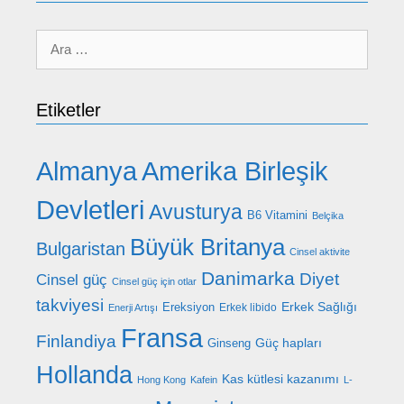
için
ara
Etiketler
Almanya
Amerika Birleşik
Devletleri
Avusturya
B6 Vitamini
Belçika
Büyük Britanya
Bulgaristan
Cinsel aktivite
Danimarka
Diyet
Cinsel güç
Cinsel güç için otlar
takviyesi
Erkek Sağlığı
Ereksiyon
Erkek libido
Enerji Artışı
Fransa
Finlandiya
Güç hapları
Ginseng
Hollanda
Kas kütlesi kazanımı
Hong Kong
Kafein
L-