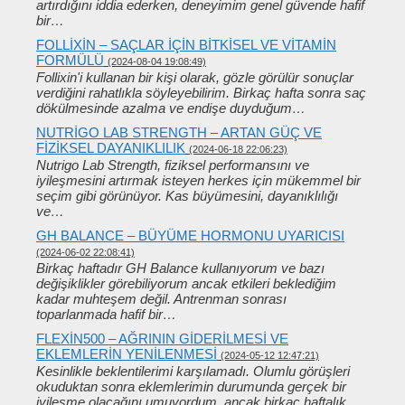
artırdığını iddia ederken, deneyimim genel güvende hafif
bir…
FOLLIXIN – SAÇLAR IÇIN BITKISEL VE VITAMIN
FORMÜLÜ
(2024-08-04 19:08:49)
Follixin'i kullanan bir kişi olarak, gözle görülür sonuçlar
verdiğini rahatlıkla söyleyebilirim. Birkaç hafta sonra saç
dökülmesinde azalma ve endişe duyduğum…
NUTRIGO LAB STRENGTH – ARTAN GÜÇ VE
FIZIKSEL DAYANIKLILIK
(2024-06-18 22:06:23)
Nutrigo Lab Strength, fiziksel performansını ve
iyileşmesini artırmak isteyen herkes için mükemmel bir
seçim gibi görünüyor. Kas büyümesini, dayanıklılığı
ve…
GH BALANCE – BÜYÜME HORMONU UYARICISI
(2024-06-02 22:08:41)
Birkaç haftadır GH Balance kullanıyorum ve bazı
değişiklikler görebiliyorum ancak etkileri beklediğim
kadar muhteşem değil. Antrenman sonrası
toparlanmada hafif bir…
FLEXIN500 – AĞRININ GIDERILMESI VE
EKLEMLERIN YENILENMESI
(2024-05-12 12:47:21)
Kesinlikle beklentilerimi karşılamadı. Olumlu görüşleri
okuduktan sonra eklemlerimin durumunda gerçek bir
iyileşme olacağını umuyordum, ancak birkaç haftalık