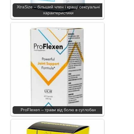
XtraSize – більший член і кращі сексуальні
характеристики
ProFlexen – трави від болю в суглобах