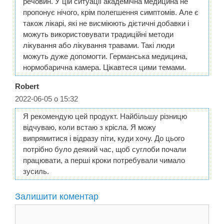
речовин. У цій ситуації академічна медицина не
пропонує нічого, крім полегшення симптомів. Але є
також лікарі, які не висміюють дієтичні добавки і
можуть використовувати традиційні методи
лікування або лікування травами. Такі люди
можуть дуже допомогти. Германська медицина,
нормобарична камера. Цікавтеся цими темами.
Robert
2022-06-05 о 15:32
Я рекомендую цей продукт. Найбільшу різницю
відчуваю, коли встаю з крісла. Я можу
випрямитися і відразу піти, куди хочу. До цього
потрібно було деякий час, щоб суглоби почали
працювати, а перші кроки потребували чимало
зусиль.
Залишити коментар
Коментар