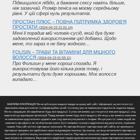
Підвищилося лібідо, а бажання сексу навіть більше,
ніж зазвичай. Розмір пеніса на моєму середньому
рівні. У цій сфері нуль результатів.
ПРОСТАН ПЛЮС – ПОВНА ПІДТРИМКА ЗДОРОВ’Я
ПРОСТАТИ
(2024-04-23 21:01:14)
Мені її порадив мій чоловік-сусід, який був дуже
задоволений використанням цієї добавки. Щодо
мене, то зараз я не бачу жодного…
FOLISIN – ТРАВИ ТА ВІТАМІНИ ДЛЯ МІЦНОГО
ВОЛОССЯ
(2024-04-23 01:55:11)
Про Фолизин у мене хороші спогади. Я
використовував його кілька років тому, і
результати були дуже хорошими. Моє волосся
випадало…
ВАЖЛИВА ІНФОРМАЦІЯ! Ми не публікуємо медичні поради на цьому веб-сайті. Інформація, що міститься тут,
призначена лише для освітніх та інформаційних цілей і ні в якому разі не повинна розглядатися як медична порада.
Ми не є продавцем або виробником будь-якої продукції. З усіма питаннями, що стосуються описаної продукції, слід
звертатися до відповідних організацій. Перед використанням будь-якого продукту або якщо у вас виникли запитання
чи занепокоєння щодо власного здоров’я, вам слід проконсультуватися з лікарем. Ми цитуємо тут заяви людей, які
заявляють про ефекти, які не обов’язково мають бути типовими та можуть відрізнятися від результатів, отриманих
іншими. Наш сайт містить партнерські посилання. Як партнер Amazon і партнер інших веб-сайтів, які пропонують
партнерські програми, ми заробляємо гроші на відповідних покупках. Це означає, що якщо ви натиснете партнерське
посилання та зробите покупку, ми можемо отримати комісію. Партнерські посилання жодним чином не впливають на
ваші витрати як споживача. Ваша вартість придбання товарів однакова незалежно від наших партнерських посилань.