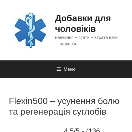
Перейти
до
контенту
Добавки для
чоловіків
навчання – стать – втрата ваги
– здоров’я
Меню
Flexin500 – усунення болю
та регенерація суглобів
4.5/5 - (136