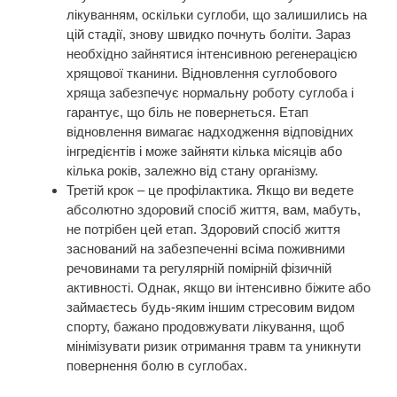
лікуванням, оскільки суглоби, що залишились на
цій стадії, знову швидко почнуть боліти. Зараз
необхідно зайнятися інтенсивною регенерацією
хрящової тканини. Відновлення суглобового
хряща забезпечує нормальну роботу суглоба і
гарантує, що біль не повернеться. Етап
відновлення вимагає надходження відповідних
інгредієнтів і може зайняти кілька місяців або
кілька років, залежно від стану організму.
Третій крок – це профілактика. Якщо ви ведете
абсолютно здоровий спосіб життя, вам, мабуть,
не потрібен цей етап. Здоровий спосіб життя
заснований на забезпеченні всіма поживними
речовинами та регулярній помірній фізичній
активності. Однак, якщо ви інтенсивно біжите або
займаєтесь будь-яким іншим стресовим видом
спорту, бажано продовжувати лікування, щоб
мінімізувати ризик отримання травм та уникнути
повернення болю в суглобах.