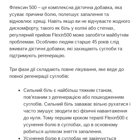
Флексин 500 – це комплексна дієтична добавка, яка
усуває причини болю, полегшує запалення та
відновлює хрящі. Навіть якщо ви не відчуваєте жодного
дискомфорту, такого як біль у коліні або стегнах,
регулярний прийом Flexin500 може запобігти майбутнім
проблемам. Особливо людям старше 45 років слід
вживати дієтичні добавки, які захищають суглоби та
підтримують регенерацію.
Три фази дії складають повне лікування, яке веде до
повної регенерації суглобів:
Сильний біль є найбільш тяжким станом,
пов’язаним з дегенерацією або пошкодженням
суглобів. Сильний біль заважає вільно рухатися і
часто змушує зводити всі фізичні навантаження
до нуля. Тому першим кроком терапії Flexin500 є
усунення болю в суглобах, що в основному
робиться шляхом зняття запалення.
Усунення болю в суглобах не закінчується