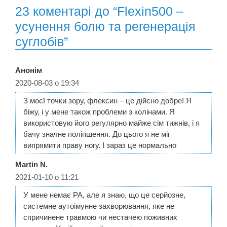
23 коментарі до “Flexin500 –
усунення болю та регенерація
суглобів”
Анонім
2020-08-03 о 19:34
З моєї точки зору, флексин – це дійсно добре! Я
біжу, і у мене також проблеми з колінами. Я
використовую його регулярно майже сім тижнів, і я
бачу значне поліпшення. До цього я не міг
випрямити праву ногу. І зараз це нормально
Martin N.
2021-01-10 о 11:21
У мене немає РА, але я знаю, що це серйозне,
системне аутоімунне захворювання, яке не
спричинене травмою чи нестачею поживних