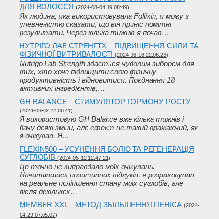
ДЛЯ ВОЛОССЯ
(2024-08-04 19:08:49)
Як людина, яка використовувала Follixin, я можу з
упевненістю сказати, що він приніс помітні
результати. Через кілька тижнів я почав…
НУТРІГО ЛАБ СТРЕНГТХ – ПІДВИЩЕННЯ СИЛИ ТА
ФІЗИЧНОЇ ВИТРИВАЛОСТІ
(2024-06-18 22:06:23)
Nutrigo Lab Strength здається чудовим вибором для
тих, хто хоче підвищити свою фізичну
продуктивність і відновитися. Поєднання 18
активних інгредієнтів,…
GH BALANCE – СТИМУЛЯТОР ГОРМОНУ РОСТУ
(2024-06-02 22:08:41)
Я використовую GH Balance вже кілька тижнів і
бачу деякі зміни, але ефект не такий вражаючий, як
я очікував. Я…
FLEXIN500 – УСУНЕННЯ БОЛЮ ТА РЕГЕНЕРАЦІЯ
СУГЛОБІВ
(2024-05-12 12:47:21)
Це точно не виправдало моїх очікувань.
Начитавшись позитивних відгуків, я розраховував
на реальне поліпшення стану моїх суглобів, але
після декількох…
MEMBER XXL – МЕТОД ЗБІЛЬШЕННЯ ПЕНІСА
(2024-
04-29 07:05:07)