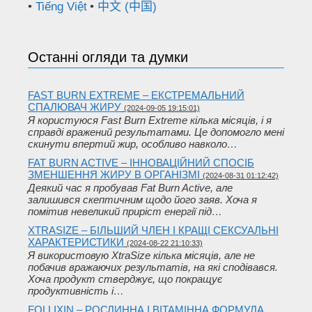
Tiếng Việt
中文 (中国)
Останні огляди та думки
FAST BURN EXTREME – ЕКСТРЕМАЛЬНИЙ
СПАЛЮВАЧ ЖИРУ
(2024-09-05 19:15:01)
Я користуюся Fast Burn Extreme кілька місяців, і я
справді вражений результатами. Це допомогло мені
скинути впертий жир, особливо навколо…
FAT BURN ACTIVE – ІННОВАЦІЙНИЙ СПОСІБ
ЗМЕНШЕННЯ ЖИРУ В ОРГАНІЗМІ
(2024-08-31 01:12:42)
Деякий час я пробував Fat Burn Active, але
залишився скептичним щодо його заяв. Хоча я
помітив невеликий приріст енергії під…
XTRASIZE – БІЛЬШИЙ ЧЛЕН І КРАЩІ СЕКСУАЛЬНІ
ХАРАКТЕРИСТИКИ
(2024-08-22 21:10:33)
Я використовую XtraSize кілька місяців, але не
побачив вражаючих результатів, на які сподівався.
Хоча продукт стверджує, що покращує
продуктивність і…
FOLLIXIN – РОСЛИННА І ВІТАМІННА ФОРМУЛА