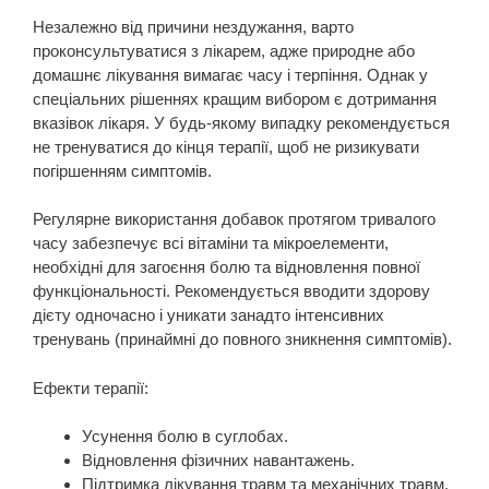
Незалежно від причини нездужання, варто
проконсультуватися з лікарем, адже природне або
домашнє лікування вимагає часу і терпіння. Однак у
спеціальних рішеннях кращим вибором є дотримання
вказівок лікаря. У будь-якому випадку рекомендується
не тренуватися до кінця терапії, щоб не ризикувати
погіршенням симптомів.
Регулярне використання добавок протягом тривалого
часу забезпечує всі вітаміни та мікроелементи,
необхідні для загоєння болю та відновлення повної
функціональності. Рекомендується вводити здорову
дієту одночасно і уникати занадто інтенсивних
тренувань (принаймні до повного зникнення симптомів).
Ефекти терапії:
Усунення болю в суглобах.
Відновлення фізичних навантажень.
Підтримка лікування травм та механічних травм.