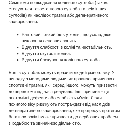
Симптоми пошкодження колінного суглоба (також
стосуються тазостегнового суглоба та всіх інших
суглобів) як наслідок травми або дегенеративного
захворювання:
Раптовий і різкий біль у коліні, що ускладнює
виконання основних занять.
Відчуття слабкості в коліні та нестабільність.
Відчуття скутості коліна.
Відчуття блокування колінного суглоба.
Болі в суглобах можуть вразити людей різного віку. У
випадку з молодими людьми, як правило, причиною є
спортивні травми, які, серед іншого, можуть призвести
до перевтоми під час тренувань. Інші причини – це
анатомічні дефекти або слабкість м’язів. Люди
похилого віку ризикують постраждати від наслідків
дегенеративного захворювання, яке прогресує протягом
багатьох років і може призвести до серйозних проблем
з ходьбою та звичайною діяльністю.