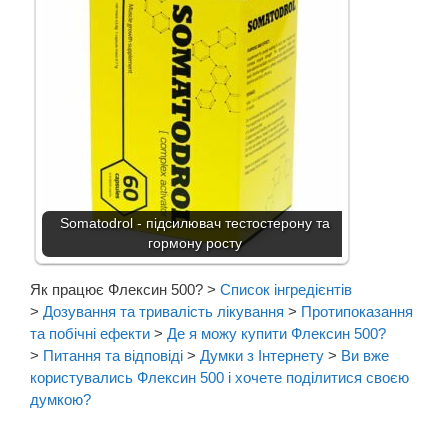
Somatodrol - підсилювач тестостерону та
гормону росту
Як працює Флексин 500?
>
Список інгредієнтів
>
Дозування та тривалість лікування
>
Протипоказання
та побічні ефекти
>
Де я можу купити Флексин 500?
>
Питання та відповіді
>
Думки з Інтернету
>
Ви вже
користувались Флексин 500 і хочете поділитися своєю
думкою?