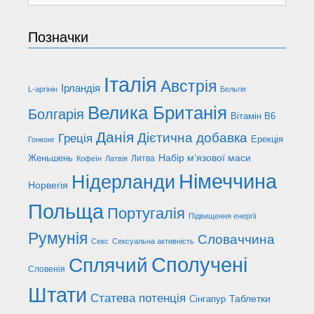
Позначки
Італія
Австрія
Ірландія
L-аргінін
Бельгія
Велика Британія
Болгарія
Вітамін В6
Данія
Дієтична добавка
Греція
Ерекція
Гонконг
Набір м’язової маси
Женьшень
Литва
Кофеїн
Латвія
Німеччина
Нідерланди
Норвегія
Польща
Португалія
Підвищення енергії
Румунія
Словаччина
Секс
Сексуальна активність
Сполучені
Сплячий
Словенія
Штати
Статева потенція
Таблетки
Сінгапур