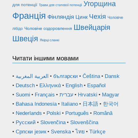
Угорщина
для потенції
Трави для статевої потенції
Франція
Чехія
Фінляндія
Цинк
Чоловіче
Швейцарія
Чоловіче оздоровлення
лібідо
Швеція
Якірці сланкі
Читати іншими мовами
العربية المغربية
български
Čeština
Dansk
Deutsch
Ελληνικά
English
Español
Suomi
Français
עברית
Hrvatski
Magyar
Bahasa Indonesia
Italiano
日本語
한국어
Nederlands
Polski
Português
Română
Русский
Slovenčina
Slovenščina
Српски језик
Svenska
ไทย
Türkçe