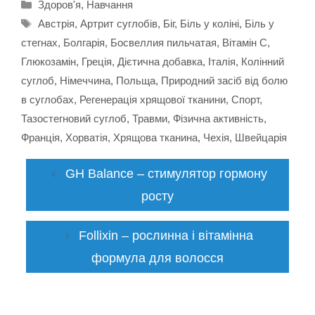
Категорії
Здоров'я
,
Навчання
Позначки
Австрія
,
Артрит суглобів
,
Біг
,
Біль у коліні
,
Біль у
стегнах
,
Болгарія
,
Босвеллия пильчатая
,
Вітамін С
,
Глюкозамін
,
Греція
,
Дієтична добавка
,
Італія
,
Колінний
суглоб
,
Німеччина
,
Польща
,
Природний засіб від болю
в суглобах
,
Регенерація хрящової тканини
,
Спорт
,
Тазостегновий суглоб
,
Травми
,
Фізична активність
,
Франція
,
Хорватія
,
Хрящова тканина
,
Чехія
,
Швейцарія
GH Balance – стимулятор гормону
росту
Follixin – рослинна і вітамінна
формула для волосся