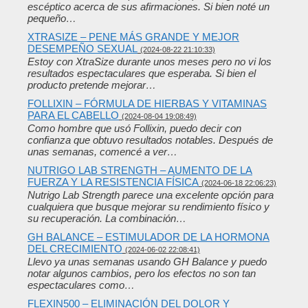
escéptico acerca de sus afirmaciones. Si bien noté un
pequeño…
XTRASIZE – PENE MÁS GRANDE Y MEJOR
DESEMPEÑO SEXUAL
(2024-08-22 21:10:33)
Estoy con XtraSize durante unos meses pero no vi los
resultados espectaculares que esperaba. Si bien el
producto pretende mejorar…
FOLLIXIN – FÓRMULA DE HIERBAS Y VITAMINAS
PARA EL CABELLO
(2024-08-04 19:08:49)
Como hombre que usó Follixin, puedo decir con
confianza que obtuvo resultados notables. Después de
unas semanas, comencé a ver…
NUTRIGO LAB STRENGTH – AUMENTO DE LA
FUERZA Y ​​LA RESISTENCIA FÍSICA
(2024-06-18 22:06:23)
Nutrigo Lab Strength parece una excelente opción para
cualquiera que busque mejorar su rendimiento físico y
su recuperación. La combinación…
GH BALANCE – ESTIMULADOR DE LA HORMONA
DEL CRECIMIENTO
(2024-06-02 22:08:41)
Llevo ya unas semanas usando GH Balance y puedo
notar algunos cambios, pero los efectos no son tan
espectaculares como…
FLEXIN500 – ELIMINACIÓN DEL DOLOR Y