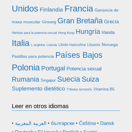
Francia
Unidos
Finlandia
Ganancia de
Gran Bretaña
Grecia
masa muscular
Ginseng
Hungría
Irlanda
Hierbas para la potencia sexual
Hong Kong
Italia
Noruega
Libido masculina
Lituania
L-arginina
Letonia
Países Bajos
Pastillas para potencia
Polonia
Portugal
Potencia sexual
Suecia
Rumania
Suiza
Singapur
Suplemento dietético
Vitamina B6
Tribulus terrestris
Leer en otros idiomas
العربية المغربية
български
Čeština
Dansk