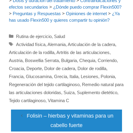
>
Dosis y duración del tratamiento
>
Contraindicaciones y
efectos secundarios
>
¿Dónde puedo comprar Flexin500?
>
Preguntas y Respuestas
>
Opiniones de internet
>
¿Ya
has usado Flexin500 y quieres compartir tu opinión?
Categorías
Rutina de ejercicio
,
Salud
Etiquetas
Actividad física
,
Alemania
,
Articulación de la cadera
,
Articulación de la rodilla
,
Artritis de las articulaciones
,
Austria
,
Boswellia Serrata
,
Bulgaria
,
Chequia
,
Corriendo
,
Croacia
,
Deporte
,
Dolor de cadera
,
Dolor de rodilla
,
Francia
,
Glucosamina
,
Grecia
,
Italia
,
Lesiones
,
Polonia
,
Regeneración del tejido cartilaginoso
,
Remedio natural para
las articulaciones doloridas
,
Suiza
,
Suplemento dietético
,
Tejido cartilaginoso
,
Vitamina C
Folisin – hierbas y vitaminas para un
cabello fuerte