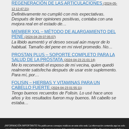
REGENERACIÓN DE LAS ARTICULACIONES
(2024-05-
12 12:47:21)
Definitivamente no cumplió con mis expectativas.
Después de leer opiniones positivas, contaba con una
mejora real en el estado de…
MEMBER XXL – MÉTODO DE ALARGAMIENTO DEL
PENE
(2024-04-29 07:05:07)
La libido aumentó y el deseo sexual aún mayor de lo
habitual. Tamaño del pene en mi nivel promedio. No…
PROSTAN PLUS – SOPORTE COMPLETO PARA LA
SALUD DE LA PRÓSTATA
(2024-04-23 21:01:14)
Me lo recomendó el esposo de mi vecina, quien quedó
realmente satisfecha después de usar este suplemento.
Para mí, por…
FOLISIN – HIERBAS Y VITAMINAS PARA UN
CABELLO FUERTE
(2024-04-23 01:55:11)
Tengo buenos recuerdos de Folisin. Lo usé hace unos
años y los resultados fueron muy buenos. Mi cabello se
estaba…
¡INFORMACIÓN IMPORTANTE! No publicamos consejos médicos en este sitio web. La información contenida aquí es solo