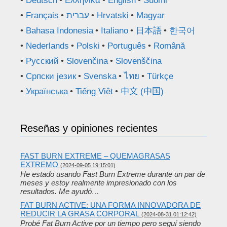
Deutsch
Ελληνικά
English
Suomi
Français
עברית
Hrvatski
Magyar
Bahasa Indonesia
Italiano
日本語
한국어
Nederlands
Polski
Português
Română
Русский
Slovenčina
Slovenščina
Српски језик
Svenska
ไทย
Türkçe
Українська
Tiếng Việt
中文 (中国)
Reseñas y opiniones recientes
FAST BURN EXTREME – QUEMAGRASAS
EXTREMO
(2024-09-05 19:15:01)
He estado usando Fast Burn Extreme durante un par de
meses y estoy realmente impresionado con los
resultados. Me ayudó…
FAT BURN ACTIVE: UNA FORMA INNOVADORA DE
REDUCIR LA GRASA CORPORAL
(2024-08-31 01:12:42)
Probé Fat Burn Active por un tiempo pero seguí siendo