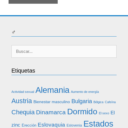
♂
Buscar:
Etiquetas
Alemania
Actividad sexual
Aumento de energía
Austria
Bulgaria
Bienestar masculino
Bélgica
Cafeína
Dormido
Chequia
Dinamarca
El
El sexo
Estados
Eslovaquia
zinc
Erección
Eslovenia