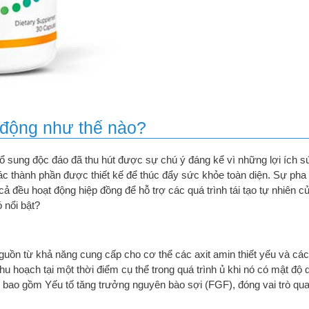
 động như thế nào?
ổ sung độc đáo đã thu hút được sự chú ý đáng kể vì những lợi ích sứ
c thành phần được thiết kế để thúc đẩy sức khỏe toàn diện. Sự pha 
tất cả đều hoạt động hiệp đồng để hỗ trợ các quá trình tái tạo tự nhiên
 nổi bật?
uồn từ khả năng cung cấp cho cơ thể các axit amin thiết yếu và các
thu hoạch tại một thời điểm cụ thể trong quá trình ủ khi nó có mật độ
 bao gồm Yếu tố tăng trưởng nguyên bào sợi (FGF), đóng vai trò quan