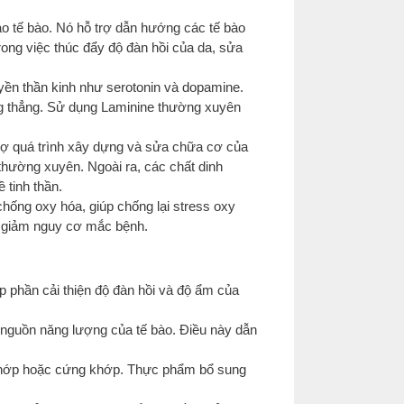
 tạo tế bào. Nó hỗ trợ dẫn hướng các tế bào
trong việc thúc đẩy độ đàn hồi của da, sửa
uyền thần kinh như serotonin và dopamine.
ăng thẳng. Sử dụng Laminine thường xuyên
trợ quá trình xây dựng và sửa chữa cơ của
 thường xuyên. Ngoài ra, các chất dinh
 tinh thần.
hống oxy hóa, giúp chống lại stress oxy
, giảm nguy cơ mắc bệnh.
p phần cải thiện độ đàn hồi và độ ẩm của
 nguồn năng lượng của tế bào. Điều này dẫn
u khớp hoặc cứng khớp. Thực phẩm bổ sung