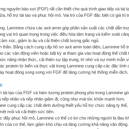
ưởng nguyên bào sợi (FGF) rất cần thiết cho quá trình giao tiếp và tái
, hỗ trợ tái tạo và phục hồi mô. Vai trò của FGF đặc biệt có giá trị 
hẳng. Laminine chứa các axit amin góp phần sản xuất các chất dẫn tr
óng vai trò quan trọng trong việc điều hòa tâm trạng và kiểm soát c
ảm xúc, giảm lo âu và cải thiện chất lượng giấc ngủ.
nh thần. Bằng cách cung cấp hồ sơ axit amin toàn diện, Laminine hỗ 
ho các vận động viên hoặc bất kỳ ai tham gia vào hoạt động thể chất
c năng nhận thức, cải thiện sự tập trung, trí nhớ và sự minh mẫn về
 protein từ biển và thực vật trong Laminine cung cấp các đặc tính c
 này hoạt động song song với FGF để tăng cường hệ thống miễn dịch
ne
h tái tạo của FGF và hàm lượng protein phong phú trong Laminine gó
 nếp nhăn và nếp nhăn giảm đi, cũng như mái tóc khỏe mạnh hơn.
e cung cấp các chất dinh dưỡng thiết yếu hỗ trợ chức năng ty thể,
ệt mỏi và cải thiện sức bền.
úc đẩy phục hồi mô, Laminine có thể có lợi cho những người bị đa
hiên của cơ thể, làm giảm khó chịu và tăng cường khả năng vận động.