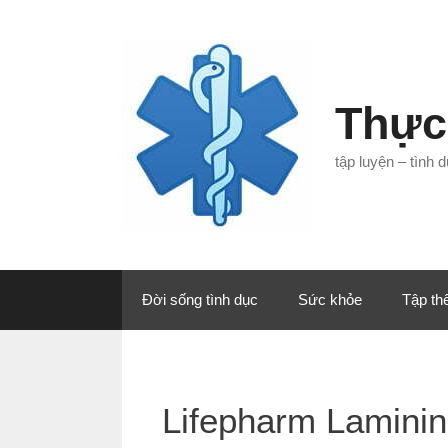
Chuyển
đến
nội
dung
Thực
tập luyện – tình
Đời sống tình dục
Sức khỏe
Tập th
Lifepharm Laminin