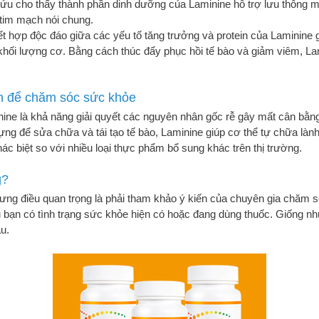
ứu cho thấy thành phần dinh dưỡng của Laminine hỗ trợ lưu thông m
 tim mạch nói chung.
hợp độc đáo giữa các yếu tố tăng trưởng và protein của Laminine gi
khối lượng cơ. Bằng cách thúc đẩy phục hồi tế bào và giảm viêm, Lam
ện để chăm sóc sức khỏe
ine là khả năng giải quyết các nguyên nhân gốc rễ gây mất cân bằng t
ng để sửa chữa và tái tạo tế bào, Laminine giúp cơ thể tự chữa làn
ác biệt so với nhiều loại thực phẩm bổ sung khác trên thị trường.
g?
ưng điều quan trọng là phải tham khảo ý kiến ​​của chuyên gia chăm s
u bạn có tình trạng sức khỏe hiện có hoặc đang dùng thuốc. Giống 
u.