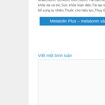
khỏe da và tóc
,
Sức khỏe toàn diện
,
Tái tạo 
bổ sung tự nhiên
,
Thuốc cho hiệu lực
,
Thụy 
Melatolin Plus – melatonin v
Viết một bình luận
Bình
luận