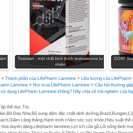
giảm
Testolan - một chất kích thích testosterone tự
GOAT Stam
nhiên
>
Thành phần của LifePharm Laminine
>
Liều lượng của LifePharm L
Pharm Laminine
>
Nơi mua LifePharm Laminine
>
Câu hỏi thường gặp
 sử dụng LifePharm Laminine không? Hãy chia sẻ trải nghiệm của bạ
Tập thể dục
,
Tóc
lan
,
Bồ Đào Nha
,
Bổ sung đậm đặc chất dinh dưỡng
,
Brazil
,
Bungari
,
Cá
mạch
,
Giảm căng thẳng
,
Hành trình chăm sóc sức khỏe
,
Hiệu suất thể 
 hóa duyên dáng
,
Lifepharm laminine
,
Lợi ích của gỗ
,
Lối sống lành m
ớc pháp
,
Nước Thái Lan
,
Nước Ý
,
Phần Lan
,
Phi-líp-pin
,
Qatar
,
Romani