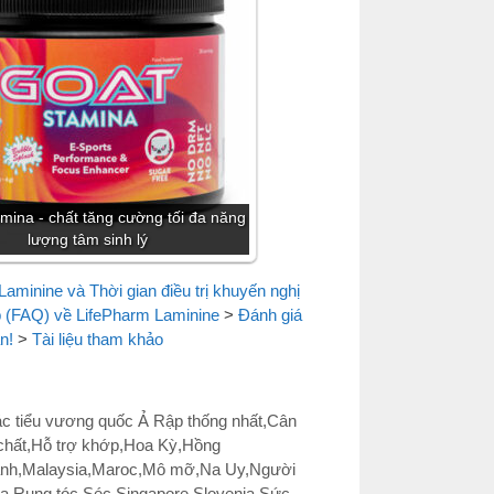
ina - chất tăng cường tối đa năng
lượng tâm sinh lý
aminine và Thời gian điều trị khuyến nghị
 (FAQ) về LifePharm Laminine
>
Đánh giá
n!
>
Tài liệu tham khảo
c tiểu vương quốc Ả Rập thống nhất
,
Cân
chất
,
Hỗ trợ khớp
,
Hoa Kỳ
,
Hồng
ạnh
,
Malaysia
,
Maroc
,
Mô mỡ
,
Na Uy
,
Người
a
,
Rụng tóc
,
Séc
,
Singapore
,
Slovenia
,
Sức