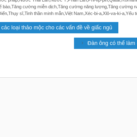
tế bào
,
Tăng cường miễn dịch
,
Tăng cường năng lượng
,
Tăng cường n
Điển
,
Thụy sĩ
,
Tinh thần minh mẫn
,
Việt Nam
,
Xéc-bi-a
,
Xlô-va-ki-a
,
Yếu t
à các loại thảo mộc cho các vấn đề về giấc ngủ
Đàn ông có thể làm g