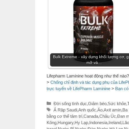
Bulk Extreme - xây dựng khối lượng cơ, 
mỡ và…
Lifepharm Laminine hoạt động như thế nào?
>
Chống chỉ định và tác dụng phụ của Life
trực tuyến về LifePharm Laminine
>
Bạn có
Danh
Đời sống tình dục
,
Giảm béo
,
Sức khỏe
,
mục
Thẻ
Ả Rập Saudi
,
Anh quốc
,
Áo
,
Axit amin
,
Ba 
bằng cơ thể tâm trí
,
Canada
,
Châu Úc
,
Đan 
Kông
,
Hungary
,
Hy Lạp
,
Indonesia
,
Ireland
,
Lão
israel
,
Nước Bỉ
,
Nước Đức
,
Nước Hà Lan
,
Nư