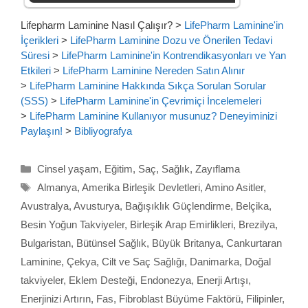
Lifepharm Laminine Nasıl Çalışır?
>
LifePharm Laminine'in
İçerikleri
>
LifePharm Laminine Dozu ve Önerilen Tedavi
Süresi
>
LifePharm Laminine'in Kontrendikasyonları ve Yan
Etkileri
>
LifePharm Laminine Nereden Satın Alınır
>
LifePharm Laminine Hakkında Sıkça Sorulan Sorular
(SSS)
>
LifePharm Laminine'in Çevrimiçi İncelemeleri
>
LifePharm Laminine Kullanıyor musunuz? Deneyiminizi
Paylaşın!
>
Bibliyografya
Kategoriler
Cinsel yaşam
,
Eğitim
,
Saç
,
Sağlık
,
Zayıflama
Etiketler
Almanya
,
Amerika Birleşik Devletleri
,
Amino Asitler
,
Avustralya
,
Avusturya
,
Bağışıklık Güçlendirme
,
Belçika
,
Besin Yoğun Takviyeler
,
Birleşik Arap Emirlikleri
,
Brezilya
,
Bulgaristan
,
Bütünsel Sağlık
,
Büyük Britanya
,
Cankurtaran
Laminine
,
Çekya
,
Cilt ve Saç Sağlığı
,
Danimarka
,
Doğal
takviyeler
,
Eklem Desteği
,
Endonezya
,
Enerji Artışı
,
Enerjinizi Artırın
,
Fas
,
Fibroblast Büyüme Faktörü
,
Filipinler
,