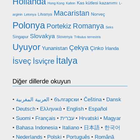
Hollanda
Kas kütlesi kazanımı
Hong Kong
Kafein
L-
Macaristan
Norveç
Litvanya
arginin
Letonya
Polonya
Romanya
Portekiz
Seks
Slovakya
Singapur
Slovenya
Tribulus terrestris
Uyuyor
Çekya
Yunanistan
Çinko
İrlanda
İtalya
İsveç
İsviçre
Diğer dillerde okuyun
العربية المغربية
български
Čeština
Dansk
Deutsch
Ελληνικά
English
Español
Suomi
Français
עברית
Hrvatski
Magyar
Bahasa Indonesia
Italiano
日本語
한국어
Nederlands
Polski
Português
Română