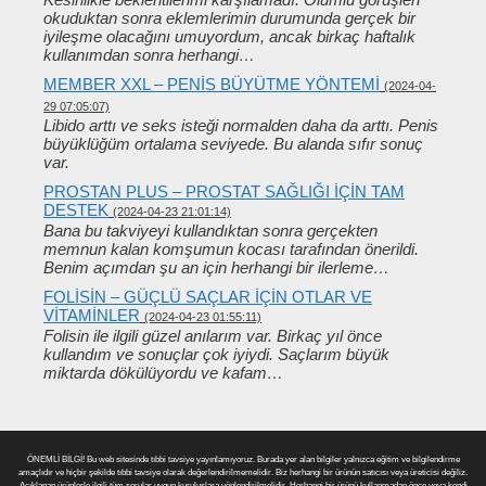
okuduktan sonra eklemlerimin durumunda gerçek bir
iyileşme olacağını umuyordum, ancak birkaç haftalık
kullanımdan sonra herhangi…
MEMBER XXL – PENIS BÜYÜTME YÖNTEMI
(2024-04-
29 07:05:07)
Libido arttı ve seks isteği normalden daha da arttı. Penis
büyüklüğüm ortalama seviyede. Bu alanda sıfır sonuç
var.
PROSTAN PLUS – PROSTAT SAĞLIĞI IÇIN TAM
DESTEK
(2024-04-23 21:01:14)
Bana bu takviyeyi kullandıktan sonra gerçekten
memnun kalan komşumun kocası tarafından önerildi.
Benim açımdan şu an için herhangi bir ilerleme…
FOLISIN – GÜÇLÜ SAÇLAR IÇIN OTLAR VE
VITAMINLER
(2024-04-23 01:55:11)
Folisin ile ilgili güzel anılarım var. Birkaç yıl önce
kullandım ve sonuçlar çok iyiydi. Saçlarım büyük
miktarda dökülüyordu ve kafam…
ÖNEMLİ BİLGİ! Bu web sitesinde tıbbi tavsiye yayınlamıyoruz. Burada yer alan bilgiler yalnızca eğitim ve bilgilendirme
amaçlıdır ve hiçbir şekilde tıbbi tavsiye olarak değerlendirilmemelidir. Biz herhangi bir ürünün satıcısı veya üreticisi değiliz.
Açıklanan ürünlerle ilgili tüm sorular uygun kuruluşlara yönlendirilmelidir. Herhangi bir ürünü kullanmadan önce veya kendi