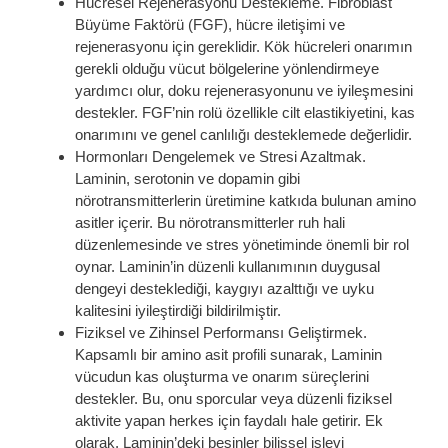
Hücresel Rejenerasyonu Destekleme. Fibroblast
Büyüme Faktörü (FGF), hücre iletişimi ve
rejenerasyonu için gereklidir. Kök hücreleri onarımın
gerekli olduğu vücut bölgelerine yönlendirmeye
yardımcı olur, doku rejenerasyonunu ve iyileşmesini
destekler. FGF’nin rolü özellikle cilt elastikiyetini, kas
onarımını ve genel canlılığı desteklemede değerlidir.
Hormonları Dengelemek ve Stresi Azaltmak.
Laminin, serotonin ve dopamin gibi
nörotransmitterlerin üretimine katkıda bulunan amino
asitler içerir. Bu nörotransmitterler ruh hali
düzenlemesinde ve stres yönetiminde önemli bir rol
oynar. Laminin’in düzenli kullanımının duygusal
dengeyi desteklediği, kaygıyı azalttığı ve uyku
kalitesini iyileştirdiği bildirilmiştir.
Fiziksel ve Zihinsel Performansı Geliştirmek.
Kapsamlı bir amino asit profili sunarak, Laminin
vücudun kas oluşturma ve onarım süreçlerini
destekler. Bu, onu sporcular veya düzenli fiziksel
aktivite yapan herkes için faydalı hale getirir. Ek
olarak, Laminin’deki besinler bilişsel işlevi