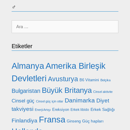
♂
için
ara
Etiketler
Almanya
Amerika Birleşik
Devletleri
Avusturya
B6 Vitamini
Belçika
Büyük Britanya
Bulgaristan
Cinsel aktivite
Danimarka
Diyet
Cinsel güç
Cinsel güç için otlar
takviyesi
Erkek Sağlığı
Ereksiyon
Erkek libido
Enerji Artışı
Fransa
Finlandiya
Güç hapları
Ginseng