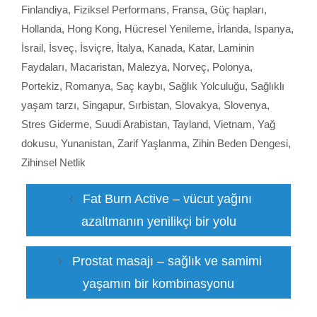
Finlandiya
,
Fiziksel Performans
,
Fransa
,
Güç hapları
,
Hollanda
,
Hong Kong
,
Hücresel Yenileme
,
İrlanda
,
Ispanya
,
İsrail
,
İsveç
,
İsviçre
,
İtalya
,
Kanada
,
Katar
,
Laminin
Faydaları
,
Macaristan
,
Malezya
,
Norveç
,
Polonya
,
Portekiz
,
Romanya
,
Saç kaybı
,
Sağlık Yolculuğu
,
Sağlıklı
yaşam tarzı
,
Singapur
,
Sırbistan
,
Slovakya
,
Slovenya
,
Stres Giderme
,
Suudi Arabistan
,
Tayland
,
Vietnam
,
Yağ
dokusu
,
Yunanistan
,
Zarif Yaşlanma
,
Zihin Beden Dengesi
,
Zihinsel Netlik
Fat Burn Active – vücut yağını
azaltmanın yenilikçi bir yolu
Prostat masajı – sağlık ve samimi
yaşamın bir kombinasyonu