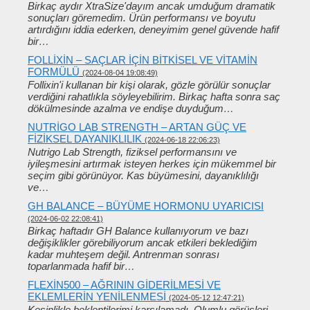
Birkaç aydır XtraSize'dayım ancak umduğum dramatik
sonuçları göremedim. Ürün performansı ve boyutu
artırdığını iddia ederken, deneyimim genel güvende hafif
bir…
FOLLIXIN – SAÇLAR IÇIN BITKISEL VE VITAMIN
FORMÜLÜ
(2024-08-04 19:08:49)
Follixin'i kullanan bir kişi olarak, gözle görülür sonuçlar
verdiğini rahatlıkla söyleyebilirim. Birkaç hafta sonra saç
dökülmesinde azalma ve endişe duyduğum…
NUTRIGO LAB STRENGTH – ARTAN GÜÇ VE
FIZIKSEL DAYANIKLILIK
(2024-06-18 22:06:23)
Nutrigo Lab Strength, fiziksel performansını ve
iyileşmesini artırmak isteyen herkes için mükemmel bir
seçim gibi görünüyor. Kas büyümesini, dayanıklılığı
ve…
GH BALANCE – BÜYÜME HORMONU UYARICISI
(2024-06-02 22:08:41)
Birkaç haftadır GH Balance kullanıyorum ve bazı
değişiklikler görebiliyorum ancak etkileri beklediğim
kadar muhteşem değil. Antrenman sonrası
toparlanmada hafif bir…
FLEXIN500 – AĞRININ GIDERILMESI VE
EKLEMLERIN YENILENMESI
(2024-05-12 12:47:21)
Kesinlikle beklentilerimi karşılamadı. Olumlu görüşleri