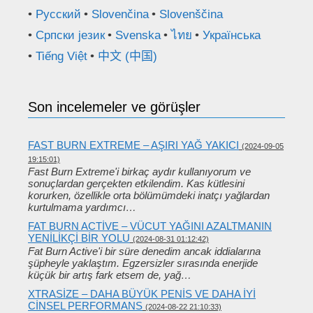
Русский
Slovenčina
Slovenščina
Српски језик
Svenska
ไทย
Українська
Tiếng Việt
中文 (中国)
Son incelemeler ve görüşler
FAST BURN EXTREME – AŞIRI YAĞ YAKICI
(2024-09-05
19:15:01)
Fast Burn Extreme'i birkaç aydır kullanıyorum ve
sonuçlardan gerçekten etkilendim. Kas kütlesini
korurken, özellikle orta bölümümdeki inatçı yağlardan
kurtulmama yardımcı…
FAT BURN ACTIVE – VÜCUT YAĞINI AZALTMANIN
YENILIKÇI BIR YOLU
(2024-08-31 01:12:42)
Fat Burn Active'i bir süre denedim ancak iddialarına
şüpheyle yaklaştım. Egzersizler sırasında enerjide
küçük bir artış fark etsem de, yağ…
XTRASIZE – DAHA BÜYÜK PENIS VE DAHA IYI
CINSEL PERFORMANS
(2024-08-22 21:10:33)