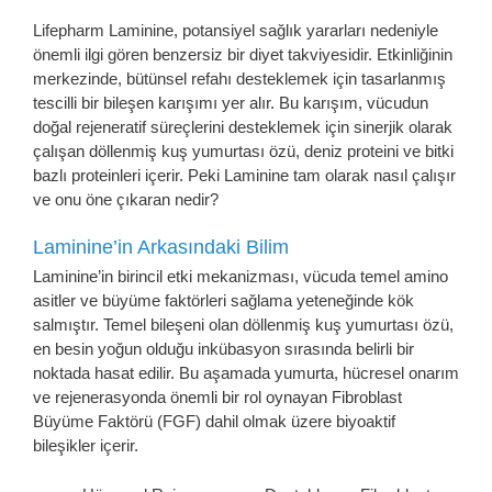
Lifepharm Laminine, potansiyel sağlık yararları nedeniyle
önemli ilgi gören benzersiz bir diyet takviyesidir. Etkinliğinin
merkezinde, bütünsel refahı desteklemek için tasarlanmış
tescilli bir bileşen karışımı yer alır. Bu karışım, vücudun
doğal rejeneratif süreçlerini desteklemek için sinerjik olarak
çalışan döllenmiş kuş yumurtası özü, deniz proteini ve bitki
bazlı proteinleri içerir. Peki Laminine tam olarak nasıl çalışır
ve onu öne çıkaran nedir?
Laminine’in Arkasındaki Bilim
Laminine’in birincil etki mekanizması, vücuda temel amino
asitler ve büyüme faktörleri sağlama yeteneğinde kök
salmıştır. Temel bileşeni olan döllenmiş kuş yumurtası özü,
en besin yoğun olduğu inkübasyon sırasında belirli bir
noktada hasat edilir. Bu aşamada yumurta, hücresel onarım
ve rejenerasyonda önemli bir rol oynayan Fibroblast
Büyüme Faktörü (FGF) dahil olmak üzere biyoaktif
bileşikler içerir.