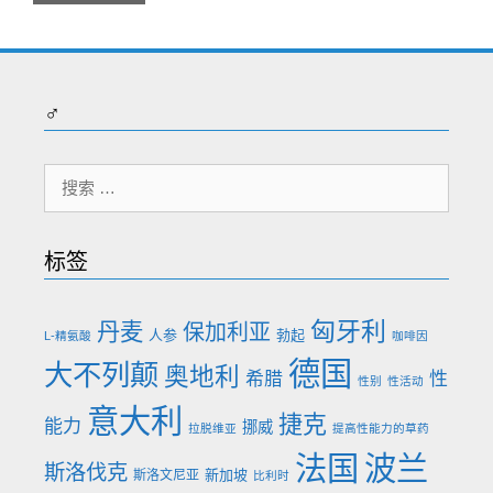
♂
搜
索：
标签
匈牙利
丹麦
保加利亚
人参
勃起
L-精氨酸
咖啡因
德国
大不列颠
奥地利
希腊
性
性别
性活动
意大利
捷克
能力
挪威
拉脱维亚
提高性能力的草药
法国
波兰
斯洛伐克
新加坡
斯洛文尼亚
比利时