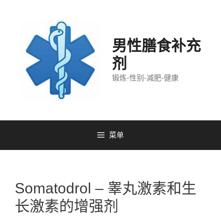
跳
至
内
容
男性膳食补充
剂
锻炼-性别-减肥-健康
菜单
Somatodrol – 睾丸激素和生
长激素的增强剂