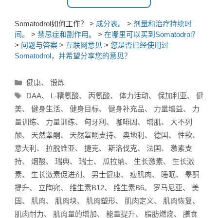
Somatodrol如何工作？
>
成分表。
>
剂量和治疗持续时
间。
>
禁忌症和副作用。
>
在哪里可以买到Somatodrol？
>
问题与答案
>
互联网意见
>
您是否已经使用过
Somatodrol，并希望分享您的意见？
分
健康
、
锻炼
类
标
DAA
、
L-精氨酸
、
丙氨酸
、
体力活动
、
保加利亚
、
健
签
美
、
健身生活
、
健身目标
、
健身补充品
、
力量增益
、
力
量训练
、
力量训练
、
匈牙利
、
咖啡因
、
增肌
、
大不列
颠
、
天然睾酮
、
天然睾酮支持
、
奥地利
、
德国
、
性欲
、
意大利
、
拉脱维亚
、
捷克
、
斯洛伐克
、
法国
、
激素支
持
、
烟酸
、
瑞典
、
瑞士
、
瓜拉纳
、
生长激素
、
生长激
素
、
生长激素促进剂
、
男士健康
、
瘦肌肉
、
睡眠
、
睾酮
提升
、
立陶宛
、
维生素B12
、
维生素B6
、
罗马尼亚
、
美
国
、
肌肉
、
肌肉块
、
肌肉塑形
、
肌肉定义
、
肌肉恢复
、
肌肉耐力
、
肌肉量的增加
、
能量提升
、
脂肪燃烧
、
膳食