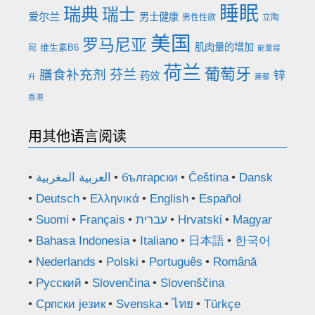
睡眠
瑞典
瑞士
爱尔兰
男士健康
男性性欲
立陶
美国
罗马尼亚
肌肉量的增加
维生素B6
宛
能量提
荷兰
葡萄牙
膳食补充剂
芬兰
锌
药效
升
蒺藜
香港
用其他语言阅读
العربية المغربية
български
Čeština
Dansk
Deutsch
Ελληνικά
English
Español
Suomi
Français
עברית
Hrvatski
Magyar
Bahasa Indonesia
Italiano
日本語
한국어
Nederlands
Polski
Português
Română
Русский
Slovenčina
Slovenščina
Српски језик
Svenska
ไทย
Türkçe