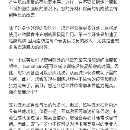
产生肌肉质量的荷尔蒙水平。这样，在不延长锻炼时间和
不增加锻炼强度的情况下，您的身材和优美的肌肉就会得
到明显的改善。
除了对身体外观的影响外，您还将获得更多好处，这将是
使用这种膳食补充剂的积极副作用。第一个好处是加速了
脂肪燃烧-因为脂肪是每个健美运动员的敌人，尤其是当您
准备表演肌肉的时候。
另一个优势是可以使用额外的能量剂量来增加训练强度和
频率。 Somatodrol还可以减少训练后恢复所需的时间。因
此，您每周甚至可以训练几次，从而减少获得成功所需的
时间。此外，您会发现在训练过程中不愉快的痉挛和肌肉
张力消失了。而且，您还会感到性欲增加和性能力提高。
谁不想要那个？
睾丸激素是男性气质的代名词。但是，这种激素在体内还
具有其他功能，值得一提。睾丸激素可加速新陈代谢，刺
激合成代谢过程，提高自信心，增强自尊心并通常改善情
绪。因此，索马托罗尔不仅可以为追求完美身材的专业人