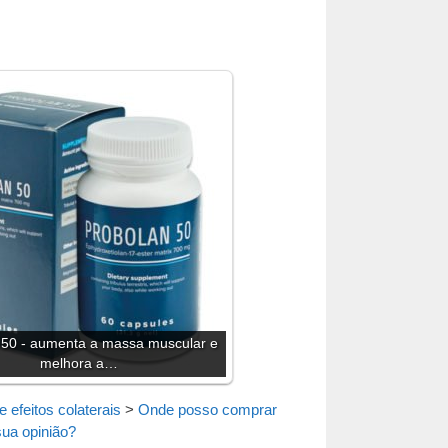
 50 - aumenta a massa muscular e
melhora a…
 efeitos colaterais
>
Onde posso comprar
sua opinião?