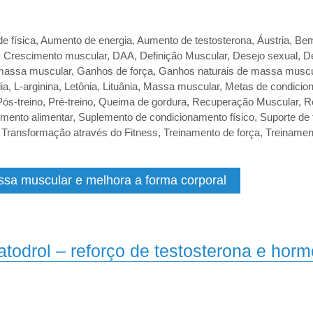
de física
,
Aumento de energia
,
Aumento de testosterona
,
Áustria
,
Bem
,
Crescimento muscular
,
DAA
,
Definição Muscular
,
Desejo sexual
,
D
assa muscular
,
Ganhos de força
,
Ganhos naturais de massa muscu
lia
,
L-arginina
,
Letônia
,
Lituânia
,
Massa muscular
,
Metas de condicion
Pós-treino
,
Pré-treino
,
Queima de gordura
,
Recuperação Muscular
,
R
mento alimentar
,
Suplemento de condicionamento físico
,
Suporte de 
,
Transformação através do Fitness
,
Treinamento de força
,
Treinamen
sa muscular e melhora a forma corporal
odrol – reforço de testosterona e horm