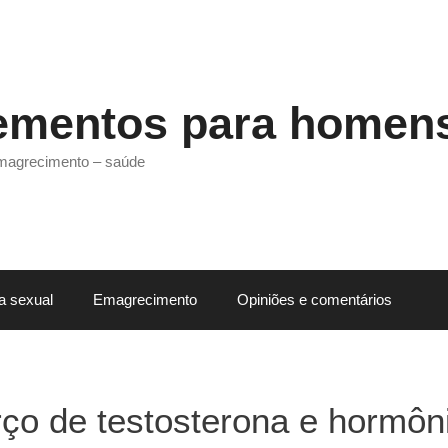
ementos para homen
emagrecimento – saúde
a sexual
Emagrecimento
Opiniões e comentários
rço de testosterona e hormôn