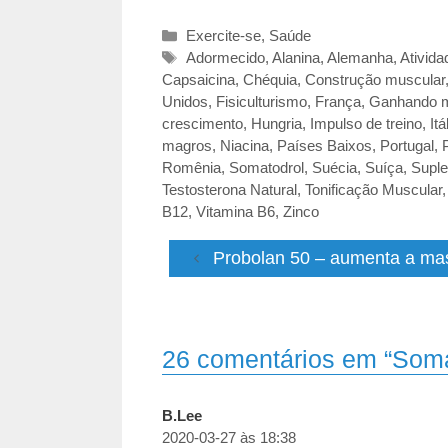
Categorias
Exercite-se
,
Saúde
Tags
Adormecido
,
Alanina
,
Alemanha
,
Ativida
Capsaicina
,
Chéquia
,
Construção muscular
Unidos
,
Fisiculturismo
,
França
,
Ganhando m
crescimento
,
Hungria
,
Impulso de treino
,
Itá
magros
,
Niacina
,
Países Baixos
,
Portugal
,
Romênia
,
Somatodrol
,
Suécia
,
Suíça
,
Suple
Testosterona Natural
,
Tonificação Muscular
B12
,
Vitamina B6
,
Zinco
Probolan 50 – aumenta a mas
26 comentários em “Somat
B.Lee
2020-03-27 às 18:38