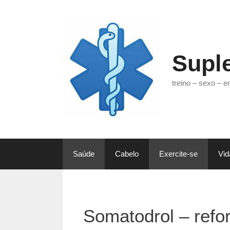
Pular
para
o
conteúdo
Supl
treino – sexo – 
Saúde
Cabelo
Exercite-se
Vid
Somatodrol – refo