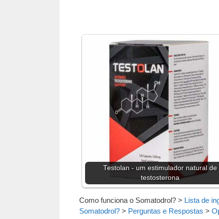
Testolan - um estimulador natural de
testosterona
Como funciona o Somatodrol?
>
Lista de in
Somatodrol?
>
Perguntas e Respostas
>
Op