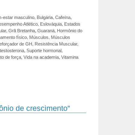
-estar masculino
,
Bulgária
,
Cafeína
,
esempenho Atlético
,
Eslováquia
,
Estados
lar
,
Grã Bretanha
,
Guaraná
,
Hormônio do
amento físico
,
Músculos
,
Músculos
eforçador de GH
,
Resistência Muscular
,
testosterona
,
Suporte hormonal
,
to de força
,
Vida na academia
,
Vitamina
ônio de crescimento”