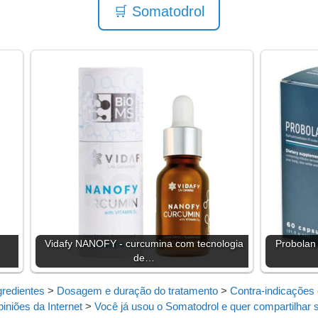
🛒 Somatodrol
Vidafy NANOFY - curcumina com tecnologia
Probolan
de…
gredientes
>
Dosagem e duração do tratamento
>
Contra-indicações e
iniões da Internet
>
Você já usou o Somatodrol e quer compartilhar 