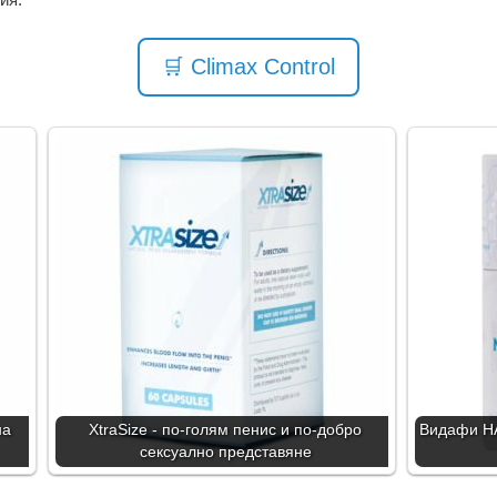
🛒 Climax Control
на
XtraSize - по-голям пенис и по-добро
Видафи НА
сексуално представяне