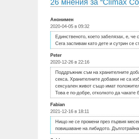
26 мнения за “Climax Co
Анонимен
2020-04-05 в 09:32
Единственото, което забелязах, е, че 
Сега заспивам като дете и сутрин се 
Peter
2020-12-26 в 22:16
Поддръжник съм на хранителните добав
секса. Хранителните добавки не са из
сексуален живот също имат положителе
Това е по-добре, отколкото да чакате 
Fabian
2021-12-16 в 18:11
Нищо не се промени през първия месе
повишаване на либидото. Дълготрайна 