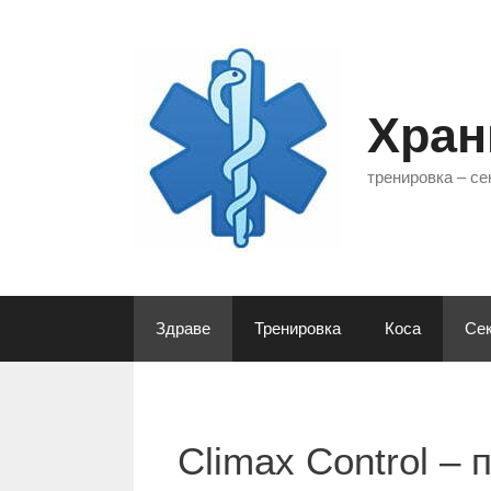
Към
съдържанието
Хран
тренировка – се
Здраве
Тренировка
Коса
Сек
Climax Control –