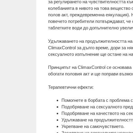
за регулирането на чувствителността къ
колебанията в нивото на това вещество 
полов акт, преждевременна еякулация). Н
повечето потребители потвърждават, че
таблетките води до допълнително увелич
Удължаването на продължителността на 
ClimaxControl за дълго време, дори за 
сексуалното изпълнение ще остане на на
Принципът на ClimaxControl се основава
обогати половия акт и ще поправи възм
Терапевтични ефекти:
Помогнете в борбата с проблема 
Подобряване на сексуалното пред
Подобряване на качеството на сек
Удължаване на продължителността
Укрепване на самочувствието.
Засилване на сексуалните усещан