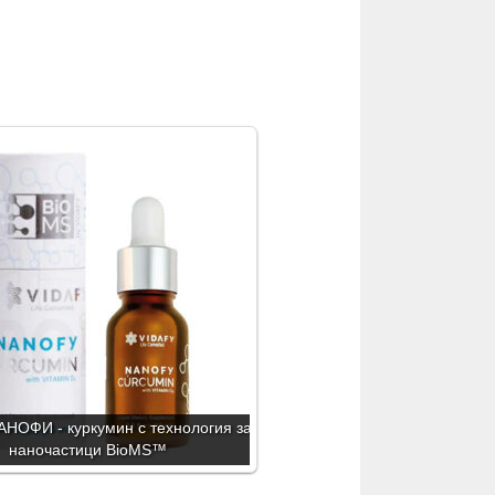
НОФИ - куркумин с технология за
наночастици BioMS™