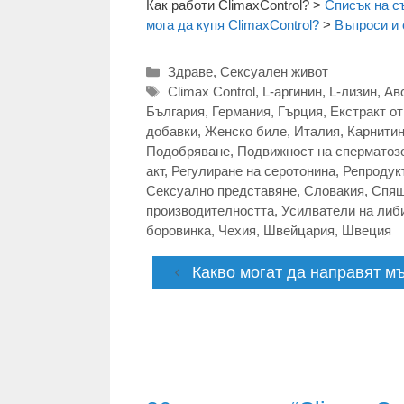
Как работи ClimaxControl?
>
Списък на с
мога да купя ClimaxControl?
>
Въпроси и 
Категории
Здраве
,
Сексуален живот
Етикети
Climax Control
,
L-аргинин
,
L-лизин
,
Ав
България
,
Германия
,
Гърция
,
Екстракт о
добавки
,
Женско биле
,
Италия
,
Карнити
Подобряване
,
Подвижност на сперматоз
акт
,
Регулиране на серотонина
,
Репродук
Сексуално представяне
,
Словакия
,
Спящ
производителността
,
Усилватели на либ
боровинка
,
Чехия
,
Швейцария
,
Швеция
Какво могат да направят мъ