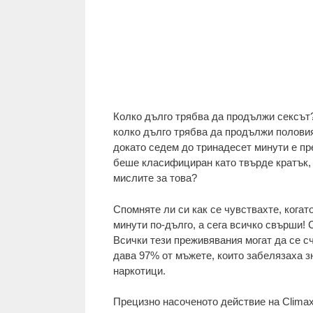
Колко дълго трябва да продължи сексът?
колко дълго трябва да продължи половия
докато седем до тринадесет минути е п
беше класифициран като твърде кратък, 
мислите за това?
Спомняте ли си как се чувствахте, кога
минути по-дълго, а сега всичко свърши! 
Всички тези преживявания могат да се сч
дава 97% от мъжете, които забелязаха з
наркотици.
Прецизно насоченото действие на ClimaxC