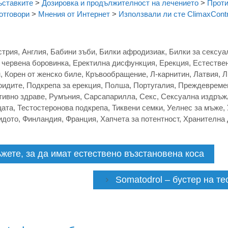
ъставките
>
Дозировка и продължителност на лечението
>
Проти
отговори
>
Мнения от Интернет
>
Използвали ли сте ClimaxContr
стрия
,
Англия
,
Бабини зъби
,
Билки афродизиак
,
Билки за сексуа
т червена боровинка
,
Еректилна дисфункция
,
Ерекция
,
Естествен
н
,
Корен от женско биле
,
Кръвообращение
,
Л-карнитин
,
Латвия
,
Л
оидите
,
Подкрепа за ерекция
,
Полша
,
Португалия
,
Преждевреме
тивно здраве
,
Румъния
,
Сарсапарилла
,
Секс
,
Сексуална издръж
ата
,
Тестостеронова подкрепа
,
Тиквени семки
,
Уелнес за мъже
,
идото
,
Финландия
,
Франция
,
Хапчета за потентност
,
Хранителна 
жете, за да имат естествено възстановена коса
Somatodrol – бустер на т