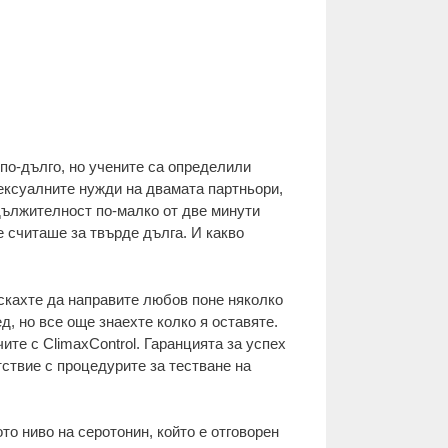
по-дълго, но учените са определили
сексуалните нужди на двамата партньори,
дължителност по-малко от две минути
 считаше за твърде дълга. И какво
Искахте да направите любов поне няколко
д, но все още знаехте колко я оставяте.
ите с ClimaxControl. Гаранцията за успех
ствие с процедурите за тестване на
то ниво на серотонин, който е отговорен