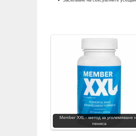
Member XXL - метод за уголемяване 
пениса