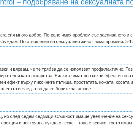
ntrol – подобряване на сексуалната п
сега спя много добре. По-рано имах проблем със заспиването и 
събуждам. По отношение на сексуалния живот няма промени. 5-10
ки и вярвам, че те трябва да се използват профилактично. Тов
бирателни като лекарства. Билките имат по-гъвкав ефект и това 
н ефект върху пикочните пътища, простатата, кожата, косата и д
болестта и след това да се борите за здраве.
ц, но след седем седмици всъщност имаше увеличение на сексу
ерекция и постоянна нужда от секс – това е всичко, което имам 