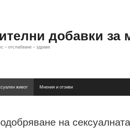
ителни добавки за 
кс – отслабване – здраве
суален живот
Мнения и отзиви
 подобряване на сексуалнат