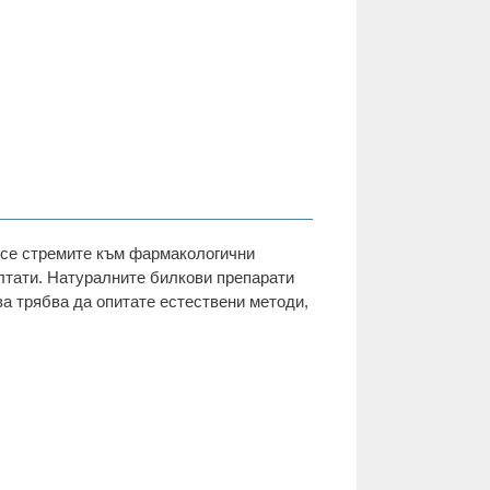
а се стремите към фармакологични
лтати. Натуралните билкови препарати
ва трябва да опитате естествени методи,