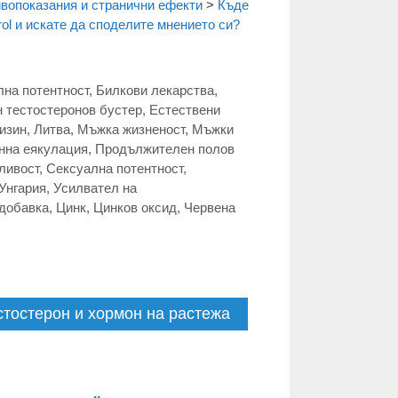
вопоказания и странични ефекти
>
Къде
ol и искате да споделите мнението си?
лна потентност
,
Билкови лекарства
,
 тестостеронов бустер
,
Естествени
изин
,
Литва
,
Мъжка жизненост
,
Мъжки
нна еякулация
,
Продължителен полов
ливост
,
Сексуална потентност
,
Унгария
,
Усилвател на
добавка
,
Цинк
,
Цинков оксид
,
Червена
естостерон и хормон на растежа