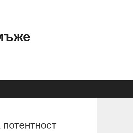
мъже
а потентност