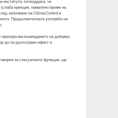
и институти, потвърдиха, че
 (слаба ерекция, намалено време на
лед започване на ClimaxControl и
лното. Продължителната употреба на
с.
е препоръчва въвеждането на добавка
де до по-дълготраен ефект и
тговорни за сексуалните функции, ще