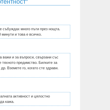
отентност”
се събуждах много пъти през нощта.
 минути и това е всичко.
а важи и за въпроси, свързани със
е тяхното предимство. Билките за
р. Вземете го, когато сте здрави.
алната активност и цялостно
да кажа.