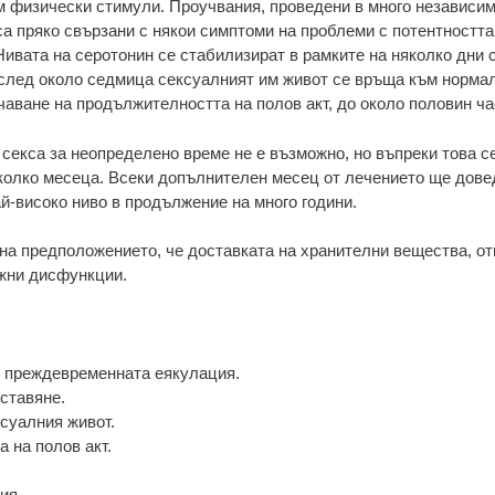
м физически стимули. Проучвания, проведени в много независим
са пряко свързани с някои симптоми на проблеми с потентността
ивата на серотонин се стабилизират в рамките на няколко дни с
 след около седмица сексуалният им живот се връща към норма
аване на продължителността на полов акт, до около половин ча
секса за неопределено време не е възможно, но въпреки това с
няколко месеца. Всеки допълнителен месец от лечението ще дове
й-високо ниво в продължение на много години.
 на предположението, че доставката на хранителни вещества, о
ожни дисфункции.
с преждевременната еякулация.
ставяне.
суалния живот.
 на полов акт.
ия.