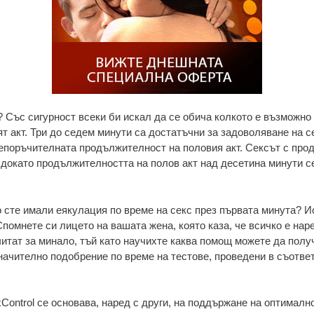
 Със сигурност всеки би искал да се обича колкото е възможно 
т акт. Три до седем минути са достатъчни за задоволяване на 
репоръчителната продължителност на половия акт. Сексът с про
докато продължителността на полов акт над десетина минути се
то сте имали еякулация по време на секс през първата минута? 
Спомнете си лицето на вашата жена, която каза, че всичко е наре
итат за минало, тъй като научихте каква помощ можете да получ
начително подобрение по време на тестове, проведени в съответ
ontrol се основава, наред с други, на поддържане на оптимално