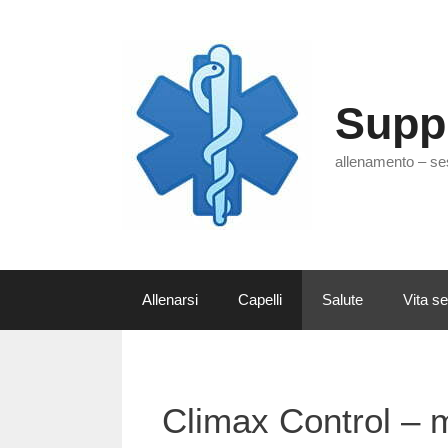
Vai
al
contenuto
Supp
allenamento – se
Allenarsi
Capelli
Salute
Vita s
Climax Control – 