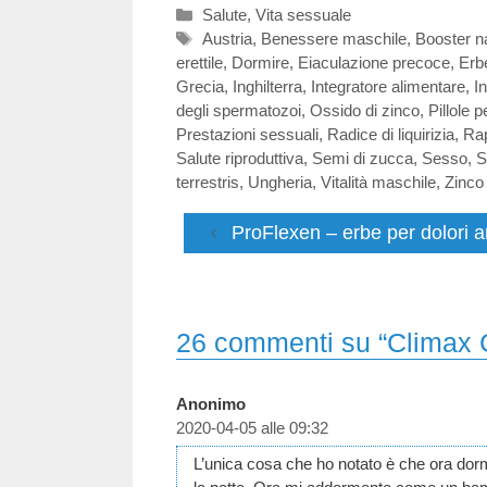
Categorie
Salute
,
Vita sessuale
Tag
Austria
,
Benessere maschile
,
Booster na
erettile
,
Dormire
,
Eiaculazione precoce
,
Erb
Grecia
,
Inghilterra
,
Integratore alimentare
,
In
degli spermatozoi
,
Ossido di zinco
,
Pillole 
Prestazioni sessuali
,
Radice di liquirizia
,
Rap
Salute riproduttiva
,
Semi di zucca
,
Sesso
,
S
terrestris
,
Ungheria
,
Vitalità maschile
,
Zinco
ProFlexen – erbe per dolori ar
26 commenti su “Climax C
Anonimo
2020-04-05 alle 09:32
L’unica cosa che ho notato è che ora do