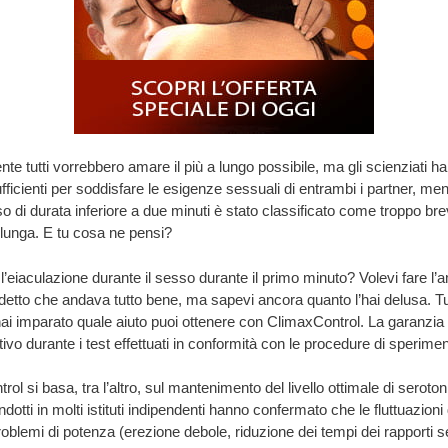
e tutti vorrebbero amare il più a lungo possibile, ma gli scienziati
fficienti per soddisfare le esigenze sessuali di entrambi i partner, ment
 di durata inferiore a due minuti è stato classificato come troppo bre
 lunga. E tu cosa ne pensi?
 l’eiaculazione durante il sesso durante il primo minuto? Volevi fare l
ha detto che andava tutto bene, ma sapevi ancora quanto l’hai delusa.
hai imparato quale aiuto puoi ottenere con ClimaxControl. La garanzia
ivo durante i test effettuati in conformità con le procedure di sperim
ol si basa, tra l’altro, sul mantenimento del livello ottimale di seroto
 condotti in molti istituti indipendenti hanno confermato che le fluttuazio
oblemi di potenza (erezione debole, riduzione dei tempi dei rapporti ses