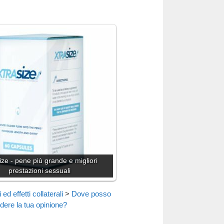
ize - pene più grande e migliori
prestazioni sessuali
ed effetti collaterali
>
Dove posso
dere la tua opinione?