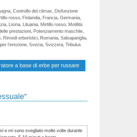
uigna
,
Controllo del climax
,
Disfunzione
rtillo rosso
,
Finlandia
,
Francia
,
Germania
,
izia
,
Lisina
,
Lituania
,
Mirtillo rosso
,
Motilità
elle prestazioni
,
Potenziamento maschile
,
e
,
Rimedi erboristici
,
Romania
,
Salsapariglia
,
per l'erezione
,
Svezia
,
Svizzera
,
Tribulus
ratore a base di erbe per russare
essuale”
 e mi sono svegliato molte volte durante