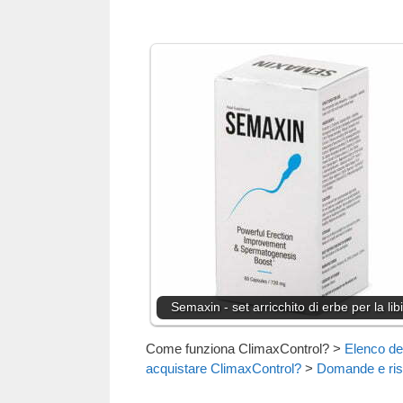
Semaxin - set arricchito di erbe per la lib
Come funziona ClimaxControl?
>
Elenco deg
acquistare ClimaxControl?
>
Domande e ris