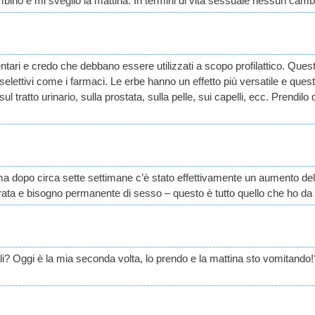
ino e mi sveglio la mattina. In termini di vita sessuale nessun camb
ntari e credo che debbano essere utilizzati a scopo profilattico. Quest
selettivi come i farmaci. Le erbe hanno un effetto più versatile e questo
l tratto urinario, sulla prostata, sulla pelle, sui capelli, ecc. Prendi
ma dopo circa sette settimane c’è stato effettivamente un aumento del
urata e bisogno permanente di sesso – questo è tutto quello che ho da 
li? Oggi è la mia seconda volta, lo prendo e la mattina sto vomitando!