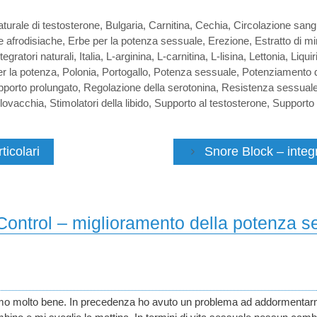
turale di testosterone
,
Bulgaria
,
Carnitina
,
Cechia
,
Circolazione sang
e afrodisiache
,
Erbe per la potenza sessuale
,
Erezione
,
Estratto di mi
tegratori naturali
,
Italia
,
L-arginina
,
L-carnitina
,
L-lisina
,
Lettonia
,
Liquir
per la potenza
,
Polonia
,
Portogallo
,
Potenza sessuale
,
Potenziamento d
porto prolungato
,
Regolazione della serotonina
,
Resistenza sessual
lovacchia
,
Stimolatori della libido
,
Supporto al testosterone
,
Supporto 
ticolari
Snore Block – integ
ontrol – miglioramento della potenza s
rmo molto bene. In precedenza ho avuto un problema ad addormentarmi