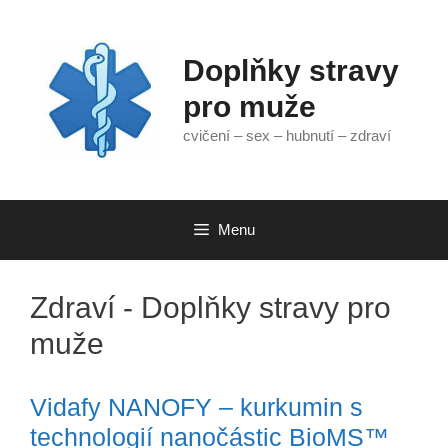
Přeskočit
na
obsah
Doplňky stravy
pro muže
cvičení – sex – hubnutí – zdraví
Menu
Zdraví - Doplňky stravy pro
muže
Vidafy NANOFY – kurkumin s
technologií nanočástic BioMS™