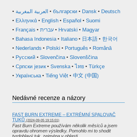
العربية المغربية
български
Dansk
Deutsch
Ελληνικά
English
Español
Suomi
Français
עברית
Hrvatski
Magyar
Bahasa Indonesia
Italiano
日本語
한국어
Nederlands
Polski
Português
Română
Русский
Slovenčina
Slovenščina
Српски језик
Svenska
ไทย
Türkçe
Українська
Tiếng Việt
中文 (中国)
Nedávné recenze a názory
FAST BURN EXTREME – EXTRÉMNÍ SPALOVAČ
TUKŮ
(2024-09-05 19:15:01)
Fast Burn Extreme používám několik měsíců a jsem
opravdu ohromen výsledky. Pomohlo mi to shodit
tvrdohlavý tuk, zejména v oblasti…