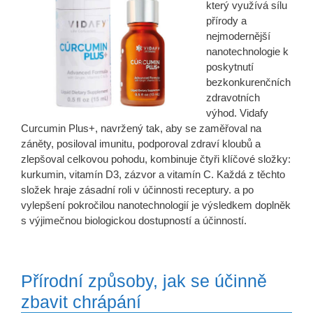
který využívá sílu
přírody a
nejmodernější
nanotechnologie k
poskytnutí
bezkonkurenčních
zdravotních
výhod. Vidafy
Curcumin Plus+, navržený tak, aby se zaměřoval na
záněty, posiloval imunitu, podporoval zdraví kloubů a
zlepšoval celkovou pohodu, kombinuje čtyři klíčové složky:
kurkumin, vitamín D3, zázvor a vitamín C. Každá z těchto
složek hraje zásadní roli v účinnosti receptury. a po
vylepšení pokročilou nanotechnologií je výsledkem doplněk
s výjimečnou biologickou dostupností a účinností.
Přírodní způsoby, jak se účinně
zbavit chrápání