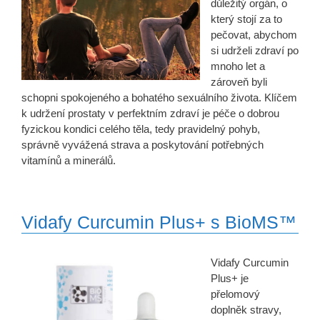
důležitý orgán, o
který stojí za to
pečovat, abychom
si udrželi zdraví po
mnoho let a
zároveň byli
schopni spokojeného a bohatého sexuálního života. Klíčem
k udržení prostaty v perfektním zdraví je péče o dobrou
fyzickou kondici celého těla, tedy pravidelný pohyb,
správně vyvážená strava a poskytování potřebných
vitamínů a minerálů.
Vidafy Curcumin Plus+ s BioMS™
Vidafy Curcumin
Plus+ je
přelomový
doplněk stravy,