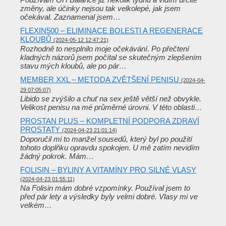
změny, ale účinky nejsou tak velkolepé, jak jsem
očekával. Zaznamenal jsem…
FLEXIN500 – ELIMINACE BOLESTI A REGENERACE
KLOUBŮ
(2024-05-12 12:47:21)
Rozhodně to nesplnilo moje očekávání. Po přečtení
kladných názorů jsem počítal se skutečným zlepšením
stavu mých kloubů, ale po pár…
MEMBER XXL – METODA ZVĚTŠENÍ PENISU
(2024-04-
29 07:05:07)
Libido se zvýšilo a chuť na sex ještě větší než obvykle.
Velikost penisu na mé průměrné úrovni. V této oblasti…
PROSTAN PLUS – KOMPLETNÍ PODPORA ZDRAVÍ
PROSTATY
(2024-04-23 21:01:14)
Doporučil mi to manžel sousedů, který byl po použití
tohoto doplňku opravdu spokojen. U mě zatím nevidím
žádný pokrok. Mám…
FOLISIN – BYLINY A VITAMÍNY PRO SILNÉ VLASY
(2024-04-23 01:55:11)
Na Folisin mám dobré vzpomínky. Používal jsem to
před pár lety a výsledky byly velmi dobré. Vlasy mi ve
velkém…