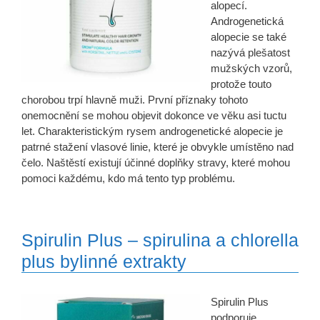
alopecí.
Androgenetická
alopecie se také
nazývá plešatost
mužských vzorů,
protože touto
chorobou trpí hlavně muži. První příznaky tohoto
onemocnění se mohou objevit dokonce ve věku asi tuctu
let. Charakteristickým rysem androgenetické alopecie je
patrné stažení vlasové linie, které je obvykle umístěno nad
čelo. Naštěstí existují účinné doplňky stravy, které mohou
pomoci každému, kdo má tento typ problému.
Spirulin Plus – spirulina a chlorella
plus bylinné extrakty
Spirulin Plus
podporuje