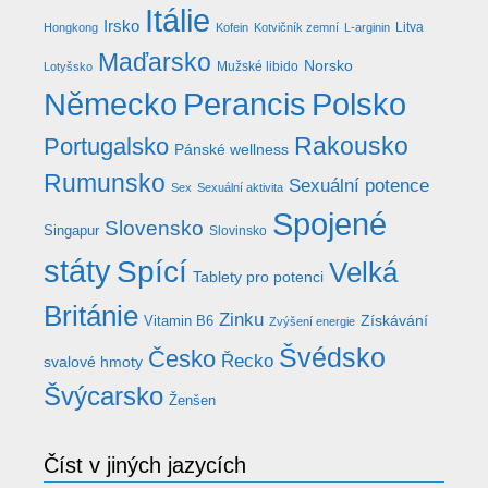
Itálie
Irsko
Litva
Hongkong
Kofein
Kotvičník zemní
L-arginin
Maďarsko
Norsko
Mužské libido
Lotyšsko
Německo
Perancis
Polsko
Rakousko
Portugalsko
Pánské wellness
Rumunsko
Sexuální potence
Sex
Sexuální aktivita
Spojené
Slovensko
Singapur
Slovinsko
státy
Spící
Velká
Tablety pro potenci
Británie
Zinku
Získávání
Vitamin B6
Zvýšení energie
Švédsko
Česko
Řecko
svalové hmoty
Švýcarsko
Ženšen
Číst v jiných jazycích