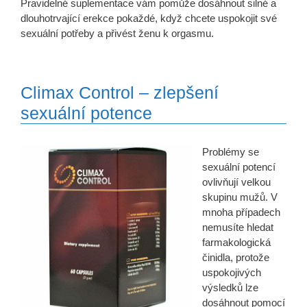
Pravidelné suplementace vám pomůže dosáhnout silné a
dlouhotrvající erekce pokaždé, když chcete uspokojit své
sexuální potřeby a přivést ženu k orgasmu.
Climax Control – zlepšení
sexuální potence
Problémy se
sexuální potencí
ovlivňují velkou
skupinu mužů. V
mnoha případech
nemusíte hledat
farmakologická
činidla, protože
uspokojivých
výsledků lze
dosáhnout pomocí