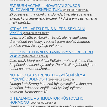
FAT BURN ACTIVE – INOVATIVNÍ ZPŮSOB
SNIŽOVÁNÍ TĚLESNÉHO TUKU
(2024-08-31 01:12:42)
Zkoušel jsem na chvíli Fat Burn Active, ale zůstal jsem
skeptický ohledně jeho tvrzení. I když jsem zaznamenal
malý nárůst…
XTRASIZE – VĚTŠÍ PENIS A LEPŠÍ SEXUÁLNÍ
VÝKON
(2024-08-22 21:10:33)
Jsem s XtraSize několik měsíců, ale neviděl jsem
dramatické výsledky, ve které jsem doufal. Zatímco
produkt tvrdí, že zvyšuje výkon…
FOLLIXIN – BYLINNO-VITAMINOVÝ VZOREC PRO
VLASY
(2024-08-04 19:08:49)
Jako muž, který používal Follixin, mohu s jistotou říci,
že přinesl znatelné výsledky. Po několika týdnech jsem
začal pozorovat snížení…
NUTRIGO LAB STRENGTH – ZVÝŠENÍ SÍLY A
FYZICKÉ ODOLNOSTI
(2024-06-18 22:06:23)
Nutrigo Lab Strength se zdá být vynikající volbou pro
každého, kdo chce zvýšit svůj fyzický výkon a
zotavení. Kombinace 18…
GH BALANCE – STIMULÁTOR RŮSTOVÉHO
HORMONU
(2024-06-02 22:08:41)
Používám GH Balance již několik týdnů a vidím určité