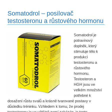
Somatodrol – posilovač
testosteronu a růstového hormonu
Somatodrol je
potravinový
doplněk, který
stimuluje tělo k
produkci
testosteronu a
růstového
hormonu.
Testosteron a
HGH jsou ve
velkém množství
potřebné k
dosažení růstu svalů a krásně tvarované postavy v
důsledku tréninku. Vzhledem k tomu, že prodej
testosteronu je ve většině zemí zakázán, je tento