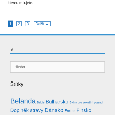
kterou milujete.
Stránka
Stránka
Stránka
1
2
3
Další
→
♂
Hledat:
Štítky
Belanda
Bulharsko
Belgie
Byliny pro sexuální potenci
Dánsko
Doplněk stravy
Finsko
Erekce