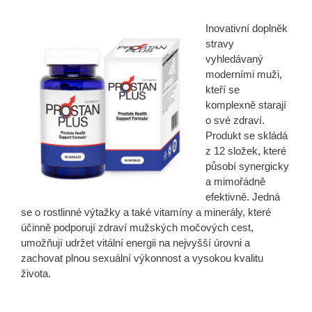
Inovativní doplněk
stravy
vyhledávaný
moderními muži,
kteří se
komplexně starají
o své zdraví.
Produkt se skládá
z 12 složek, které
působí synergicky
a mimořádně
efektivně. Jedná
se o rostlinné výtažky a také vitamíny a minerály, které
účinně podporují zdraví mužských močových cest,
umožňují udržet vitální energii na nejvyšší úrovni a
zachovat plnou sexuální výkonnost a vysokou kvalitu
života.