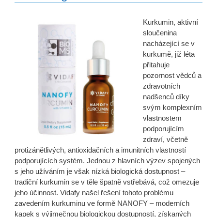
Kurkumin, aktivní
sloučenina
nacházející se v
kurkumě, již léta
přitahuje
pozornost vědců a
zdravotních
nadšenců díky
svým komplexním
vlastnostem
podporujícím
zdraví, včetně
protizánětlivých, antioxidačních a imunitních vlastností
podporujících systém. Jednou z hlavních výzev spojených
s jeho užíváním je však nízká biologická dostupnost –
tradiční kurkumin se v těle špatně vstřebává, což omezuje
jeho účinnost. Vidafy našel řešení tohoto problému
zavedením kurkuminu ve formě NANOFY – moderních
kapek s výjimečnou biologickou dostupností, získaných