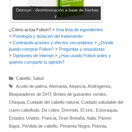
Detoxyn - desintoxicación a base de hierbas
y…
¿Cómo actúa Folisin?
>
Una lista de ingredientes
>
Posología y duración del tratamiento
>
Contraindicaciones y efectos secundarios
>
¿Dónde
puedo comprar Folisin?
>
Preguntas y respuestas
>
Opiniones de Internet
>
¿Has usado Folisin antes y
quieres compartir tu opinión?
Categorías
Cabello
,
Salud
Etiquetas
Aceite de palma
,
Alemania
,
Alopecia
,
Andrógenos
,
Bloqueadores de DHT
,
Brotes de guisantes verdes
,
Chequia
,
Cuidado del cabello natural
,
Cuidado saludable del
cuero cabelludo
,
De cobre
,
Dormido
,
El zinc
,
Eslovaquia
,
Estados Unidos
,
Francia
,
Gran Bretaña
,
Italia
,
Países
Bajos
,
Pérdida de cabello
,
Pimienta Negra
,
Polonia
,