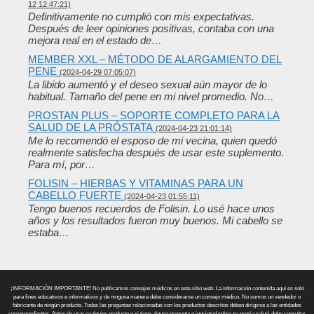
12 12:47:21)
Definitivamente no cumplió con mis expectativas.
Después de leer opiniones positivas, contaba con una
mejora real en el estado de…
MEMBER XXL – MÉTODO DE ALARGAMIENTO DEL
PENE
(2024-04-29 07:05:07)
La libido aumentó y el deseo sexual aún mayor de lo
habitual. Tamaño del pene en mi nivel promedio. No…
PROSTAN PLUS – SOPORTE COMPLETO PARA LA
SALUD DE LA PRÓSTATA
(2024-04-23 21:01:14)
Me lo recomendó el esposo de mi vecina, quien quedó
realmente satisfecha después de usar este suplemento.
Para mí, por…
FOLISIN – HIERBAS Y VITAMINAS PARA UN
CABELLO FUERTE
(2024-04-23 01:55:11)
Tengo buenos recuerdos de Folisin. Lo usé hace unos
años y los resultados fueron muy buenos. Mi cabello se
estaba…
¡INFORMACIÓN IMPORTANTE! No publicamos consejos médicos en este sitio web. La información contenida aquí es solo
para fines educativos e informativos y de ninguna manera debe considerarse un consejo médico. No somos un vendedor o
fabricante de ningún producto. Todas las preguntas relacionadas con los productos descritos deben dirigirse a las entidades
correspondientes. Antes de usar cualquier producto o si tiene alguna pregunta o inquietud sobre su propia salud, debe consultar