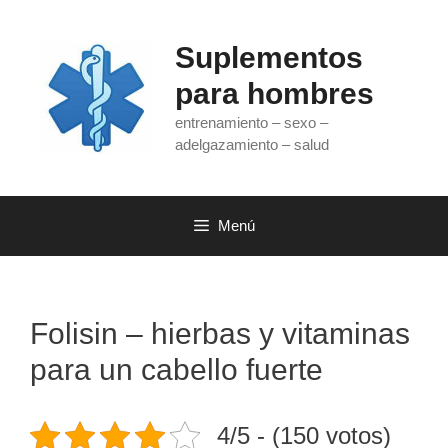
Saltar
al
Suplementos
contenido
para hombres
entrenamiento – sexo –
adelgazamiento – salud
Menú
Folisin – hierbas y vitaminas
para un cabello fuerte
4/5 - (150 votos)