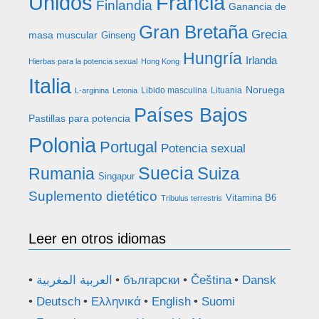
Francia
Unidos
Finlandia
Ganancia de
Gran Bretaña
Grecia
masa muscular
Ginseng
Hungría
Irlanda
Hierbas para la potencia sexual
Hong Kong
Italia
Noruega
Libido masculina
Lituania
L-arginina
Letonia
Países Bajos
Pastillas para potencia
Polonia
Portugal
Potencia sexual
Suecia
Rumania
Suiza
Singapur
Suplemento dietético
Vitamina B6
Tribulus terrestris
Leer en otros idiomas
العربية المغربية
български
Čeština
Dansk
Deutsch
Ελληνικά
English
Suomi