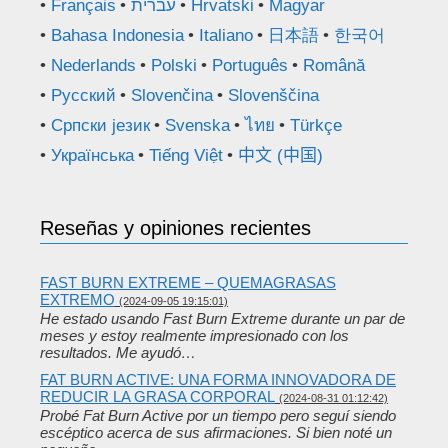
Français
עברית
Hrvatski
Magyar
Bahasa Indonesia
Italiano
日本語
한국어
Nederlands
Polski
Português
Română
Русский
Slovenčina
Slovenščina
Српски језик
Svenska
ไทย
Türkçe
Українська
Tiếng Việt
中文 (中国)
Reseñas y opiniones recientes
FAST BURN EXTREME – QUEMAGRASAS
EXTREMO
(2024-09-05 19:15:01)
He estado usando Fast Burn Extreme durante un par de
meses y estoy realmente impresionado con los
resultados. Me ayudó…
FAT BURN ACTIVE: UNA FORMA INNOVADORA DE
REDUCIR LA GRASA CORPORAL
(2024-08-31 01:12:42)
Probé Fat Burn Active por un tiempo pero seguí siendo
escéptico acerca de sus afirmaciones. Si bien noté un